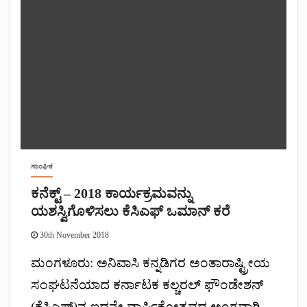
ಸಾಂಘಿಕ
ಕನೆಕ್ಟ್ – 2018 ಕಾರ್ಯಕ್ರಮವನ್ನು
ಯಶಸ್ವಿಗೊಳಿಸಲು ಕೆಸಿಎಫ್ ಒಮಾನ್ ಕರೆ
30th November 2018
ಮಂಗಳೂರು: ಅನಿವಾಸಿ ಕನ್ನಡಿಗರ ಅಂತಾರಾಷ್ಟ್ರೀಯ
ಸಂಘಟನೆಯಾದ ಕರ್ನಾಟಕ ಕಲ್ಚರಲ್ ಫೌಂಡೇಶನ್
(ಕೆಸಿಎಫ್)ನ ಐದನೇ ವಾರ್ಷಿಕೋತ್ಸವದ ಅಂಗವಾಗಿ