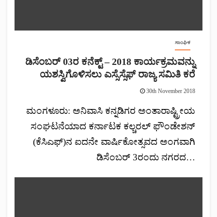
ಸಾಂಘಿಕ
ಡಿಸೆಂಬರ್ 03ರ ಕನೆಕ್ಟ್ – 2018 ಕಾರ್ಯಕ್ರಮವನ್ನು
ಯಶಸ್ವಿಗೊಳಿಸಲು ಎಸ್ಸೆಸ್ಸೆಫ್ ರಾಜ್ಯ ಸಮಿತಿ ಕರೆ
30th November 2018
ಮಂಗಳೂರು: ಅನಿವಾಸಿ ಕನ್ನಡಿಗರ ಅಂತಾರಾಷ್ಟ್ರೀಯ
ಸಂಘಟನೆಯಾದ ಕರ್ನಾಟಕ ಕಲ್ಚರಲ್ ಫೌಂಡೇಶನ್
(ಕೆಸಿಎಫ್)ನ ಐದನೇ ವಾರ್ಷಿಕೋತ್ಸವದ ಅಂಗವಾಗಿ
ಡಿಸೆಂಬರ್ 3ರಂದು ನಗರದ…