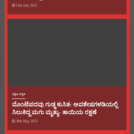
11th July 2025
ದಕ್ಷಿಣ ಕನ್ನಡ
ಮೊಂಟೆಪದವು ಗುಡ್ಡ ಕುಸಿತ: ಅವಶೇಷಗಳಡಿಯಲ್ಲಿ
ಸಿಲುಕಿದ್ದ ಮಗು ಮೃತ್ಯು- ತಾಯಿಯ ರಕ್ಷಣೆ
30th May 2025