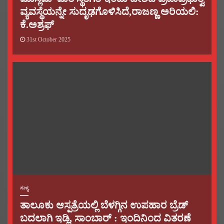
ವ್ಯವಸ್ಥೆಯನ್ನೇ ಸುದೃಢಗೊಳಿಸಿದೆ,ರಾಜಣ್ಣ ಅರಿಯಲಿ:
ಕೆ.ಅಶ್ರಫ್
31st October 2025
ಸುಳ್ಯ
ತಾಲೂಕು ಆಸ್ಪತ್ರೆಯಲ್ಲಿ ಬೆಳಗ್ಗಿನ ಉಪಹಾರ ಬ್ರೆಡ್
ಬದಲಾಗಿ ಇಡ್ಲಿ, ಸಾಂಬಾರ್ : ಇಂದಿನಿಂದ ವಿತರಣೆ