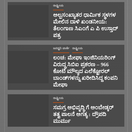
ರಾಷ್ಟ್ರೀಯ
ಅಲ್ಪಸಂಖ್ಯಾತರ ಧಾರ್ಮಿಕ ಸ್ಥಳಗಳ
ಮೇಲಿನ ದಾಳಿ ಖಂಡನೀಯ:
ತೆಲಂಗಾಣ ಸಿಎಂಗೆ ಎ ಪಿ ಉಸ್ತಾದ್
ಪತ್ರ
ಜನಧ್ವನಿ ವಾರ್ತೆ
ರಾಷ್ಟ್ರೀಯ
ಲಂಚ: ಮೇಘಾ ಇಂಜಿನಿಯರಿಂಗ್
ವಿರುದ್ಧ ಸಿಬಿಐ ಪ್ರಕರಣ – 966
ಕೋಟಿ ಮೌಲ್ಯದ ಎಲೆಕ್ಟೋರಲ್
ಬಾಂಡ್‌ಗಳನ್ನು ಖರೀದಿಸಿದ್ದ ಕಂಪನಿ
ಮೇಘಾ
ರಾಷ್ಟ್ರೀಯ
ಸಮಗ್ರ ಅಭಿವೃದ್ಧಿ ಗೆ ಅಂಬೇಡ್ಕರ್
ತತ್ವ ಪಾಲನೆ ಅಗತ್ಯ : ದ್ರೌಪದಿ
ಮುರ್ಮು