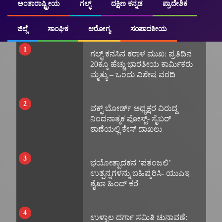
ಅಂತಾರಾಷ್ಟ್ರೀಯ
ಗಲ್ಫ್
ದಕ್ಷಿಣ ಕನ್ನಡ
ಪ್ರಾದೇಶಿಕ
TRENDING
ಜಿಲ್ಲೆ
ಸಾಂಘಿಕ
ಆರೋಗ್ಯ
ಸಂಪಾದಕೀಯ
1
ಗಲ್ಫ್ ಕನಸಿನ ಕರಾಳ ಮುಖ: ಪ್ರತಿದಿನ
20ಕ್ಕೂ ಹೆಚ್ಚು ಭಾರತೀಯ ಕಾರ್ಮಿಕರು
ಮೃತ್ಯು – ಒಂದು ವಿಶೇಷ ವರದಿ
2
ವಕ್ಫ್ ಬೋರ್ಡ್ ಅಧ್ಯಕ್ಷರ ವಿರುದ್ದ
ನಿಂದನಾತ್ಮಕ ಪೋಸ್ಟ್- ಸೈಬರ್
ಠಾಣೆಯಲ್ಲಿ ಕೇಸ್ ದಾಖಲು
3
ಭಯೋತ್ಪಾದಕನ ‘ಪತಂಜಲಿ’
ಉತ್ಪನ್ನಗಳನ್ನು ಬಹಿಷ್ಕರಿಸಿ- ಯುಎಇ
ಶೈಖಾ ಹಿಂದ್ ಕರೆ
4
ಉಳ್ಳಾಲ ದರ್ಗಾ ಸಮಿತಿ ಚುನಾವಣೆ: