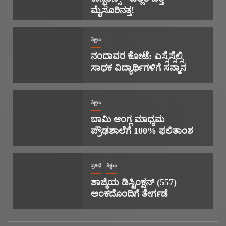
ಮೈಸೂರಿನತ್ತ!
ಶಿಕ್ಷಣ
ನಂದಾವರ ಕೋಟೆ: ಎಸ್ಸೆಸ್ಸೆಲ್ಸಿ
ಸಾಧಕ ವಿದ್ಯಾರ್ಥಿಗಳಿಗೆ ಸನ್ಮಾನ
ಶಿಕ್ಷಣ
ಬಾಮಿ ಆಂಗ್ಲ ಮಾಧ್ಯಮ
ಪ್ರೌಢಶಾಲೆಗೆ 100% ಫಲಿತಾಂಶ
ಪ್ರತಿಭೆ
ಶಿಕ್ಷಣ
ಶಾಜ್ಮಿಯ ಡಿಸ್ಟಿಂಕ್ಷನ್ (557)
ಅಂಕದೊಂದಿಗೆ ತೇರ್ಗಡೆ