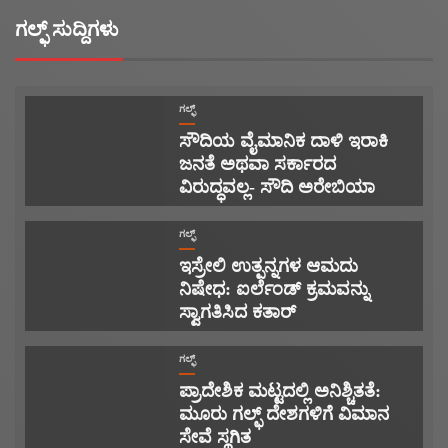
ಗಲ್ಫ್ ಸುದ್ದಿಗಳು
ಗಲ್ಫ್
ಸೌದಿಯ ವೈಮಾನಿಕ ದಾಳಿ ಇರಾಕಿ
ಜನತೆ ಅಥವಾ ಸರ್ಕಾರದ
ವಿರುದ್ಧವಲ್ಲ- ಸೌದಿ ಅರೇಬಿಯಾ
ಗಲ್ಫ್
ಇಸ್ರೇಲಿ ಉತ್ಪನ್ನಗಳ ಆಮದು
ನಿಷೇಧ: ಐರ್ಲೆಂಡ್ ಕ್ರಮವನ್ನು
ಸ್ವಾಗತಿಸಿದ ಕತಾರ್
ಗಲ್ಫ್
ಪ್ರಾದೇಶಿಕ ಮಟ್ಟದಲ್ಲಿ ಅನಿಶ್ಚಿತತೆ:
ಮೂರು ಗಲ್ಫ್ ದೇಶಗಳಿಗೆ ವಿಮಾನ
ಸೇವೆ ಸ್ಥಗಿತ