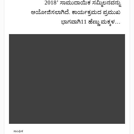
2018’ ಸಾಮುದಾಯಿಕ ಸಮ್ಮಿಲನವನ್ನು
ಆಯೋಜಿಸಲಾಗಿದೆ. ಕಾರ್ಯಕ್ರಮದ ಪ್ರಮುಖ
ಭಾಗವಾಗಿ11 ಹೆಣ್ಣು ಮಕ್ಕಳ…
ಸಾಂಘಿಕ