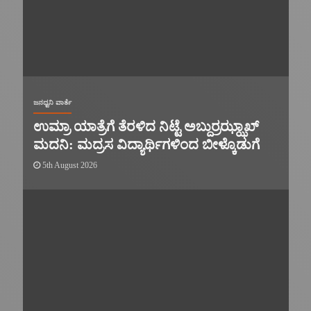
ಜನಧ್ವನಿ ವಾರ್ತೆ
ಉಮ್ರಾ ಯಾತ್ರೆಗೆ ತೆರಳಿದ ನಿಟ್ಟೆ ಅಬ್ದುರ್ರಝ್ಝಾಖ್
ಮದನಿ: ಮದ್ರಸ ವಿದ್ಯಾರ್ಥಿಗಳಿಂದ ಬೀಳ್ಕೊಡುಗೆ
5th August 2026