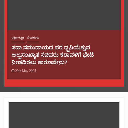
ದಕ್ಷಿಣ ಕನ್ನಡ
ಬೆಂಗಳೂರು
ಸದಾ ಸಮುದಾಯದ ಪರ ಧ್ವನಿಯೆತ್ತುವ
ಅಲ್ಪಸಂಖ್ಯಾತ ಸಚಿವರು ಕರಾವಳಿಗೆ ಭೇಟಿ
ನೀಡದಿರಲು ಕಾರಣವೇನು?
29th May 2025