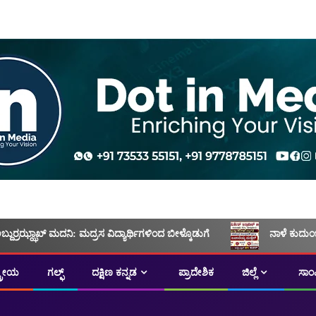
ಅಬ್ದುರ್ರಝ್ಝಾಖ್ ಮದನಿ: ಮದ್ರಸ ವಿದ್ಯಾರ್ಥಿಗಳಿಂದ ಬೀಳ್ಕೊಡುಗೆ
ನಾಳೆ ಕುದುಂ
ಟ್ರೀಯ
ಗಲ್ಫ್
ದಕ್ಷಿಣ ಕನ್ನಡ
ಪ್ರಾದೇಶಿಕ
ಜಿಲ್ಲೆ
ಸಾಂ