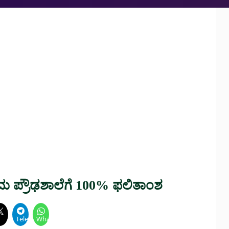
ಯಮ ಪ್ರೌಢಶಾಲೆಗೆ 100% ಫಲಿತಾಂಶ
ok
Telegram
WhatsApp