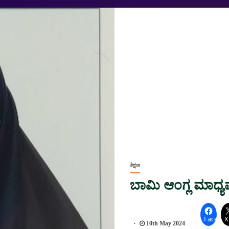
ಶಿಕ್ಷಣ
ಬಾಮಿ ಆಂಗ್ಲ ಮಾಧ್
Facebo
X
10th May 2024