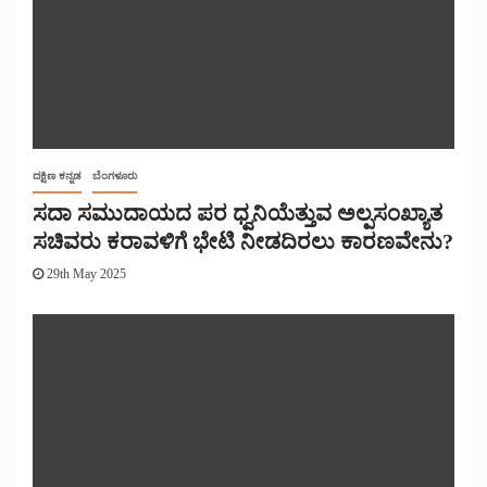
ದಕ್ಷಿಣ ಕನ್ನಡ
ಬೆಂಗಳೂರು
ಸದಾ ಸಮುದಾಯದ ಪರ ಧ್ವನಿಯೆತ್ತುವ ಅಲ್ಪಸಂಖ್ಯಾತ
ಸಚಿವರು ಕರಾವಳಿಗೆ ಭೇಟಿ ನೀಡದಿರಲು ಕಾರಣವೇನು?
29th May 2025