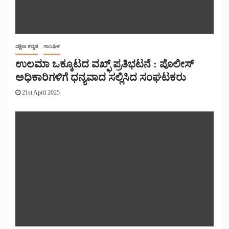
ದಕ್ಷಿಣ ಕನ್ನಡ
ಸಾಂಘಿಕ
ಉಲಮಾ ಒಕ್ಕೂಟದ ವಖ್ಫ್ ಪ್ರತಿಭಟನೆ : ಪೊಲೀಸ್
ಅಧಿಕಾರಿಗಳಿಗೆ ಧನ್ಯವಾದ ಸಲ್ಲಿಸಿದ ಸಂಘಟಕರು
21st April 2025