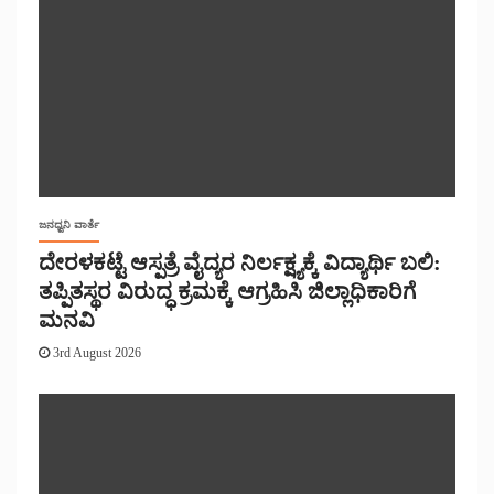
ಜನಧ್ವನಿ ವಾರ್ತೆ
ದೇರಳಕಟ್ಟೆ ಆಸ್ಪತ್ರೆ ವೈದ್ಯರ ನಿರ್ಲಕ್ಷ್ಯಕ್ಕೆ ವಿದ್ಯಾರ್ಥಿ ಬಲಿ:
ತಪ್ಪಿತಸ್ಥರ ವಿರುದ್ಧ ಕ್ರಮಕ್ಕೆ ಆಗ್ರಹಿಸಿ ಜಿಲ್ಲಾಧಿಕಾರಿಗೆ
ಮನವಿ
3rd August 2026