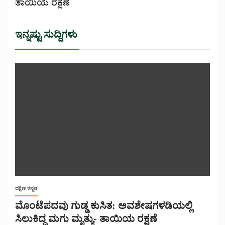
ತಾಯಿಯ ರಕ್ಷಣೆ
ಇನ್ನಷ್ಟು ಸುದ್ದಿಗಳು
ದಕ್ಷಿಣ ಕನ್ನಡ
ಮೊಂಟೆಪದವು ಗುಡ್ಡ ಕುಸಿತ: ಅವಶೇಷಗಳಡಿಯಲ್ಲಿ
ಸಿಲುಕಿದ್ದ ಮಗು ಮೃತ್ಯು- ತಾಯಿಯ ರಕ್ಷಣೆ