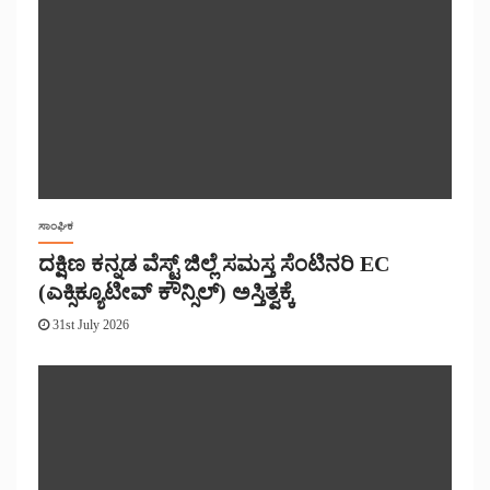
ಸಾಂಘಿಕ
ದಕ್ಷಿಣ ಕನ್ನಡ ವೆಸ್ಟ್ ಜಿಲ್ಲೆ ಸಮಸ್ತ ಸೆಂಟಿನರಿ EC
(ಎಕ್ಸಿಕ್ಯೂಟೀವ್ ಕೌನ್ಸಿಲ್) ಅಸ್ತಿತ್ವಕ್ಕೆ
31st July 2026