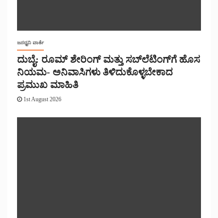
ಜನಧ್ವನಿ ವಾರ್ತೆ
ದುಬೈ: ರೂಮ್ ಶೇರಿಂಗ್ ಮತ್ತು ಸಬ್‌ಲೆಟಿಂಗ್‌ಗೆ ಹೊಸ
ನಿಯಮ- ಅನಿವಾಸಿಗಳು ತಿಳಿದುಕೊಳ್ಳಬೇಕಾದ
ಪ್ರಮುಖ ಮಾಹಿತಿ
1st August 2026