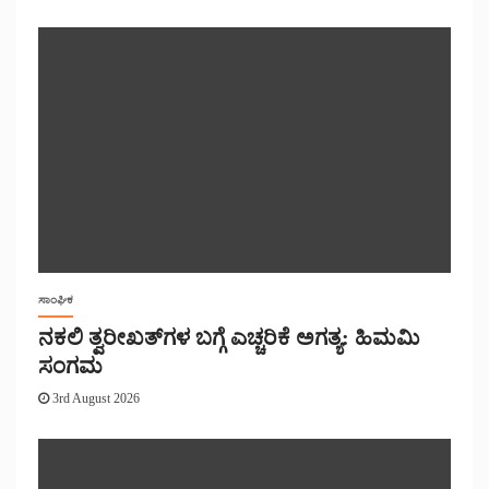
ಸಾಂಘಿಕ
ನಕಲಿ ತ್ವರೀಖತ್‌ಗಳ ಬಗ್ಗೆ ಎಚ್ಚರಿಕೆ ಅಗತ್ಯ: ಹಿಮಮಿ
ಸಂಗಮ
3rd August 2026