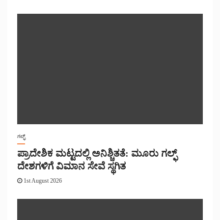
ಗಲ್ಫ್
ಪ್ರಾದೇಶಿಕ ಮಟ್ಟದಲ್ಲಿ ಅನಿಶ್ಚಿತತೆ: ಮೂರು ಗಲ್ಫ್
ದೇಶಗಳಿಗೆ ವಿಮಾನ ಸೇವೆ ಸ್ಥಗಿತ
1st August 2026