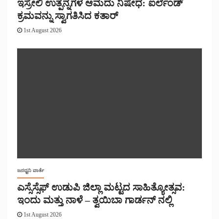
ಇಸ್ರೇಲಿ ಉತ್ಪನ್ನಗಳ ಆಮದು ನಿಷೇಧ: ಐರ್ಲೆಂಡ್
ಕ್ರಮವನ್ನು ಸ್ವಾಗತಿಸಿದ ಕತಾರ್
1st August 2026
ಜನಧ್ವನಿ ವಾರ್ತೆ
ಎಸ್ಸೆಸ್ಸೆಫ್ ಉಡುಪಿ ಜಿಲ್ಲಾ ಮಟ್ಟದ ಸಾಹಿತ್ಯೋತ್ಸವ:
ಇಂದು ಮತ್ತು ನಾಳೆ – ತ್ವಯಿಬಾ ಗಾರ್ಡನ್ ನಲ್ಲಿ
1st August 2026