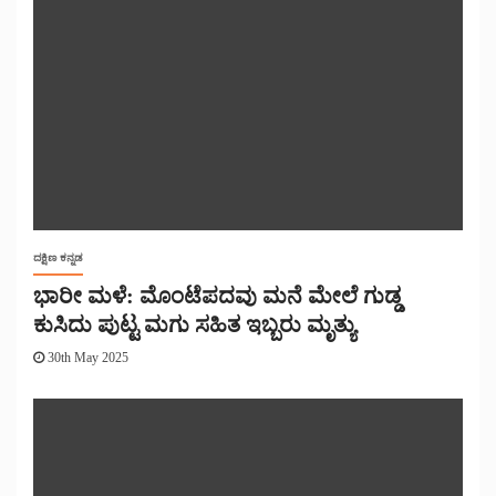
ದಕ್ಷಿಣ ಕನ್ನಡ
ಭಾರೀ ಮಳೆ: ಮೊಂಟೆಪದವು ಮನೆ ಮೇಲೆ ಗುಡ್ಡ
ಕುಸಿದು ಪುಟ್ಟ ಮಗು ಸಹಿತ ಇಬ್ಬರು ಮೃತ್ಯು
30th May 2025