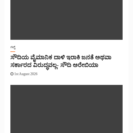
ಗಲ್ಫ್
ಸೌದಿಯ ವೈಮಾನಿಕ ದಾಳಿ ಇರಾಕಿ ಜನತೆ ಅಥವಾ
ಸರ್ಕಾರದ ವಿರುದ್ಧವಲ್ಲ- ಸೌದಿ ಅರೇಬಿಯಾ
1st August 2026