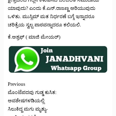
ಯಾವುದು? ಎಂದು ಕೆ.ಎನ್.ರಾಜಣ್ಣ ಅರಿಯುವುದು
ಒಳಿತು. ಮುಸ್ಲಿಮ್ ಮತ ನಿರ್ಧರಣೆ ಬಗ್ಗೆ ಇನ್ನಾದರೂ
ಚರಿತ್ರೆಯ ಸ್ವಲ್ಪ ಪಾಠವನ್ನಾದರೂ ಕಲಿಯಲಿ.
ಕೆ.ಅಶ್ರಫ್ ( ಮಾಜಿ ಮೇಯರ್)
Previous
ಮೊಂಟೆಪದವು ಗುಡ್ಡ ಕುಸಿತ:
ಅವಶೇಷಗಳಡಿಯಲ್ಲಿ
ಸಿಲುಕಿದ್ದ ಮಗು ಮೃತ್ಯು-