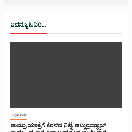
ಇದನ್ನೂ ಓದಿರಿ...
ಜನಧ್ವನಿ ವಾರ್ತೆ
ಉಮ್ರಾ ಯಾತ್ರೆಗೆ ತೆರಳಿದ ನಿಟ್ಟೆ ಅಬ್ದುರ್ರಝ್ಝಾಖ್