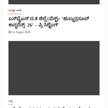
ಜನಧ್ವನಿ ವಾರ್ತೆ
ಎಸ್‌ವೈಎಸ್ ದ.ಕ ಜಿಲ್ಲೆ (ವೆಸ್ಟ್): ‘ಹುಬ್ಬುರ್ರಸೂಲ್
ಕಾನ್ಫರೆನ್ಸ್- 26’ – ಪ್ರಿ ಸಿಟ್ಟಿಂಗ್
1st August 2026
ಗಲ್ಫ್