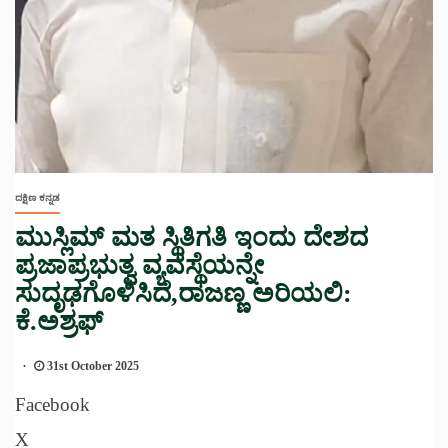
ದಕ್ಷಿಣ ಕನ್ನಡ
ಮುಸ್ಲಿಮ್ ಮತ ಸ್ಥಿತಿಗತಿ ಇಂದು ದೇಶದ
ಪ್ರಜಾಪ್ರಭುತ್ವ ವ್ಯವಸ್ಥೆಯನ್ನೇ
ಸುದೃಢಗೊಳಿಸಿದೆ,ರಾಜಣ್ಣ ಅರಿಯಲಿ:
ಕೆ.ಅಶ್ರಫ್
31st October 2025
Facebook
X