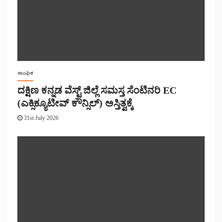
ಸಾಂಘಿಕ
ದಕ್ಷಿಣ ಕನ್ನಡ ವೆಸ್ಟ್ ಜಿಲ್ಲೆ ಸಮಸ್ತ ಸೆಂಟಿನರಿ EC
(ಎಕ್ಸಿಕ್ಯೂಟೀವ್ ಕೌನ್ಸಿಲ್) ಅಸ್ತಿತ್ವಕ್ಕೆ
31st July 2026