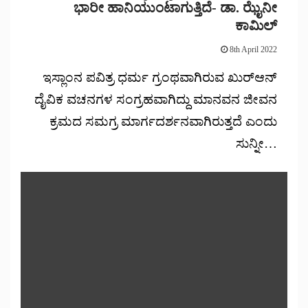
ಭಾರೀ ಹಾನಿಯುಂಟಾಗುತ್ತಿದೆ- ಡಾ. ಝೈನೀ
ಕಾಮಿಲ್
8th April 2022
ಇಸ್ಲಾಂನ ಪವಿತ್ರ ಧರ್ಮ ಗ್ರಂಥವಾಗಿರುವ ಖುರ್‌ಆನ್
ದೈವಿಕ ವಚನಗಳ ಸಂಗ್ರಹವಾಗಿದ್ದು ಮಾನವನ ಜೀವನ
ಕ್ರಮದ ಸಮಗ್ರ ಮಾರ್ಗದರ್ಶನವಾಗಿರುತ್ತದೆ ಎಂದು
ಸುನ್ನೀ…