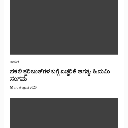
ಸಾಂಘಿಕ
ನಕಲಿ ತ್ವರೀಖತ್‌ಗಳ ಬಗ್ಗೆ ಎಚ್ಚರಿಕೆ ಅಗತ್ಯ: ಹಿಮಮಿ
ಸಂಗಮ
3rd August 2026