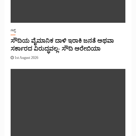
ಗಲ್ಫ್
ಸೌದಿಯ ವೈಮಾನಿಕ ದಾಳಿ ಇರಾಕಿ ಜನತೆ ಅಥವಾ
ಸರ್ಕಾರದ ವಿರುದ್ಧವಲ್ಲ- ಸೌದಿ ಅರೇಬಿಯಾ
1st August 2026