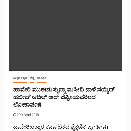
ಉತ್ತರ ಕನ್ನಡ
ಜಿಲ್ಲೆ
ಸಾಂಘಿಕ
ಹಾವೇರಿ ಮುಈನುಸ್ಸುನ್ನಾ ಮಸೀದಿ ನಾಳೆ ಸಯ್ಯಿದ್
ಹಬೀಬ್ ಆದಿಲ್ ಅಲ್ ಜಿಫ್ರೀಯವರಿಂದ
ಲೋಕಾರ್ಪಣೆ
20th April 2019
ಹಾವೇರಿ:ಉತ್ತರ ಕರ್ನಾಟಕದ ಶೈಕ್ಷಣಿಕ ಪ್ರಗತಿಗಾಗಿ