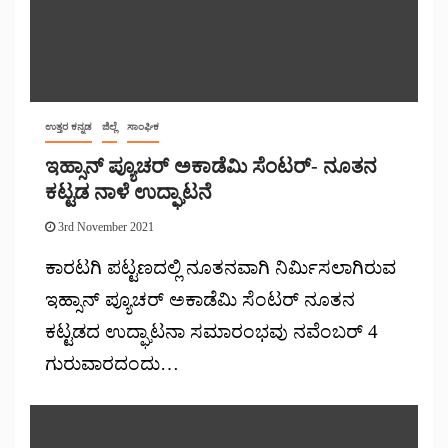
ಉತ್ತರ ಕನ್ನಡ
ಜಿಲ್ಲೆ
ಸಾಂಘಿಕ
ಇಹ್ಸಾನ್ ಪ್ಯೂಚರ್ ಅಕಾಡೆಮಿ ಸೆಂಟರ್- ನೂತನ
ಕಟ್ಟಡ ನಾಳೆ ಉದ್ಘಾಟನೆ
3rd November 2021
ಕಾರಟಗಿ ಪಟ್ಟಣದಲ್ಲಿ ನೂತನವಾಗಿ ನಿರ್ಮಿಸಲಾಗಿರುವ
ಇಹ್ಸಾನ್ ಪ್ಯೂಚರ್ ಅಕಾಡೆಮಿ ಸೆಂಟರ್ ನೂತನ
ಕಟ್ಟಡದ ಉದ್ಘಾಟನಾ ಸಮಾರಂಭವು ನವೆಂಬರ್ 4
ಗುರುವಾರದಂದು…