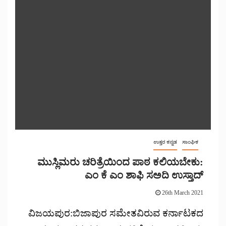
ಉತ್ತರ ಕನ್ನಡ
ಸಾಂಘಿಕ
ಮುಸ್ಲಿಮರು ಚರಿತ್ರೆಯಿಂದ ಪಾಠ ಕಲಿಯಬೇಕು:
ಎಂ ಕೆ ಎಂ ಶಾಫಿ ಸಅದಿ ಉಸ್ತಾದ್
26th March 2021
ವಿಜಯಪುರ:ಬಿಜಾಪುರ ಸಮೇತವಿರುವ ಕರ್ನಾಟಕದ