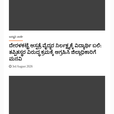
ಜನಧ್ವನಿ ವಾರ್ತೆ
ದೇರಳಕಟ್ಟೆ ಆಸ್ಪತ್ರೆ ವೈದ್ಯರ ನಿರ್ಲಕ್ಷ್ಯಕ್ಕೆ ವಿದ್ಯಾರ್ಥಿ ಬಲಿ:
ತಪ್ಪಿತಸ್ಥರ ವಿರುದ್ಧ ಕ್ರಮಕ್ಕೆ ಆಗ್ರಹಿಸಿ ಜಿಲ್ಲಾಧಿಕಾರಿಗೆ
ಮನವಿ
3rd August 2026