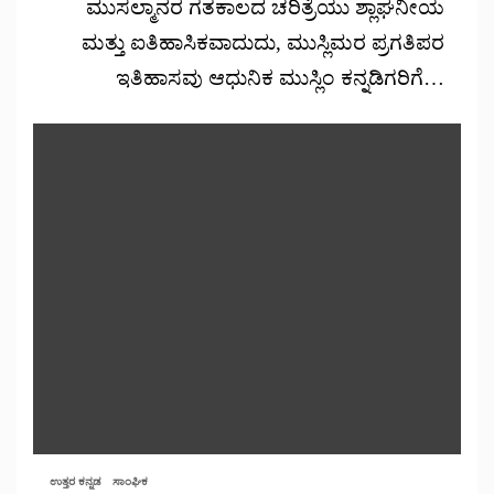
ಮುಸಲ್ಮಾನರ ಗತಕಾಲದ ಚರಿತ್ರೆಯು ಶ್ಲಾಘನೀಯ
ಮತ್ತು ಐತಿಹಾಸಿಕವಾದುದು, ಮುಸ್ಲಿಮರ ಪ್ರಗತಿಪರ
ಇತಿಹಾಸವು ಆಧುನಿಕ ಮುಸ್ಲಿಂ ಕನ್ನಡಿಗರಿಗೆ…
ಉತ್ತರ ಕನ್ನಡ
ಸಾಂಘಿಕ