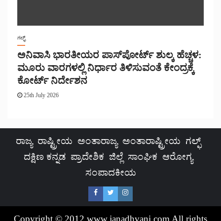
ಗಲ್ಫ್
ಅನಿವಾಸಿ ಭಾರತೀಯರ ಪಾಸ್‌ಪೋರ್ಟ್ ಶುಲ್ಕ ಹೆಚ್ಚಳ:
ಮೂರು ವಾರಗಳಲ್ಲಿ ನಿರ್ಧಾರ ತಿಳಿಸುವಂತೆ ಕೇಂದ್ರಕ್ಕೆ
ಕೋರ್ಟ್ ನಿರ್ದೇಶನ
25th July 2026
ರಾಜ್ಯ
ರಾಷ್ಟ್ರೀಯ
ಅಂತಾರಾಜ್ಯ
ಅಂತಾರಾಷ್ಟ್ರೀಯ
ಗಲ್ಫ್
ದಕ್ಷಿಣ ಕನ್ನಡ
ಪ್ರಾದೇಶಿಕ
ಜಿಲ್ಲೆ
ಸಾಂಘಿಕ
ಆರೋಗ್ಯ
ಸಂಪಾದಕೀಯ
Copyright © 2012.www.janadhvani.com All rights