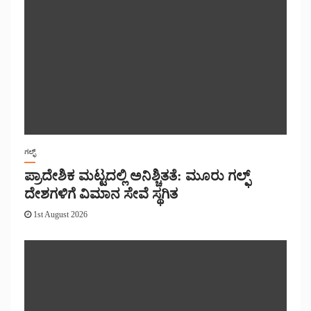
ಗಲ್ಫ್
ಪ್ರಾದೇಶಿಕ ಮಟ್ಟದಲ್ಲಿ ಅನಿಶ್ಚಿತತೆ: ಮೂರು ಗಲ್ಫ್
ದೇಶಗಳಿಗೆ ವಿಮಾನ ಸೇವೆ ಸ್ಥಗಿತ
1st August 2026