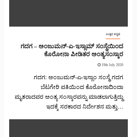
ಉತ್ತರ ಕನ್ನಡ
ಗದಗ – ಅಂಜುಮನ್-ಎ-ಇಸ್ಲಾಮ್ ಸಂಸ್ಥೆಯಿಂದ
ಕೊರೋನಾ ಪೀಡಿತರ ಅಂತ್ಯಸಂಸ್ಕಾರ
19th July 2020
ಗದಗ: ಅಂಜುಮನ್-ಎ-ಇಸ್ಲಾಂ ಸಂಸ್ಥೆ ಗದಗ
ಬೆಟಗೇರಿ ವತಿಯಿಂದ ಕೊರೋನಾದಿಂದಾ
ಮೃತರಾದವರ ಅಂತ್ಯ ಸಂಸ್ಕಾರವನ್ನು ಮಾಡಲಾಗುತ್ತಿದ್ದು
ಇದಕ್ಕೆ ಸರಕಾರದ ನಿರ್ದೇಶನ ಮತ್ತು…