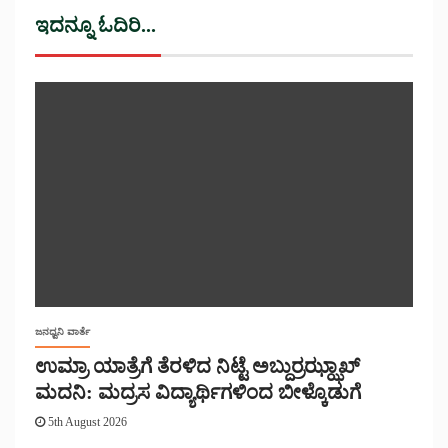
ಇದನ್ನೂ ಓದಿರಿ...
ಜನಧ್ವನಿ ವಾರ್ತೆ
ಉಮ್ರಾ ಯಾತ್ರೆಗೆ ತೆರಳಿದ ನಿಟ್ಟೆ ಅಬ್ದುರ್ರಝ್ಝಾಖ್
ಮದನಿ: ಮದ್ರಸ ವಿದ್ಯಾರ್ಥಿಗಳಿಂದ ಬೀಳ್ಕೊಡುಗೆ
5th August 2026