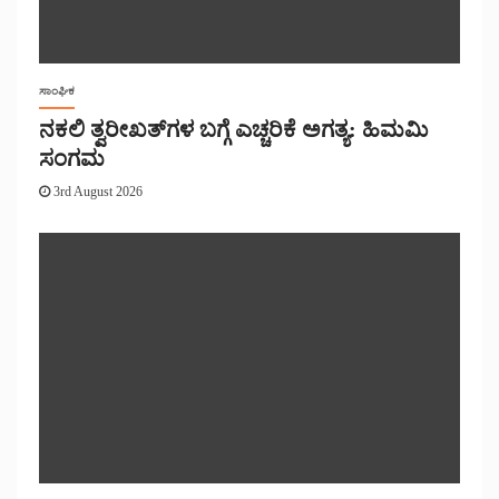
ಸಾಂಘಿಕ
ನಕಲಿ ತ್ವರೀಖತ್‌ಗಳ ಬಗ್ಗೆ ಎಚ್ಚರಿಕೆ ಅಗತ್ಯ: ಹಿಮಮಿ
ಸಂಗಮ
3rd August 2026