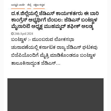
ಜನಧ್ವನಿ ವಾರ್ತೆ
ಜಿಲ್ಲೆ
ದಕ್ಷಿಣ ಕನ್ನಡ
ದ.ಕ.‌ಜಿಲ್ಲೆಯಲ್ಲಿ ಜೆಡಿಎಸ್ ಕಾರ್ಯಕರ್ತರು ಈ ಬಾರಿ
ಕಾಂಗ್ರೆಸ್ ಅಭ್ಯರ್ಥಿಗೆ ಬೆಂಬಲ: ಜೆಡಿಎಸ್ ಬಂಟ್ವಾಳ‌
ಮೈನಾರಿಟಿ ಅಧ್ಯಕ್ಷ ಮುಹಮ್ಮದ್ ಶಫೀಕ್ ಆಲಡ್ಕ
24th April 2024
ಬಂಟ್ವಾಳ :- ಮುಂಬರುವ ಲೋಕಸಭಾ
ಚುನಾವಣೆಯಲ್ಲಿ ಕರ್ನಾಟಕ‌ ರಾಜ್ಯ ಜೆಡಿಎಸ್ ಘಟಕವು
ಬಿಜೆಪಿಯೊಂದಿಗೆ ಮೈತ್ರಿ ಮಾಡಿಕೊಂಡರೂ ಬಂಟ್ವಾಳ
ತಾಲೂಕಿನಾದ್ಯಂತ ಜೆಡಿಎಸ್…