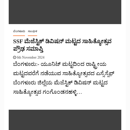
ಬೆಂಗಳೂರು
ಸಾಂಘಿಕ
SSF ಮೆಜೆಸ್ಟಿಕ್ ಡಿವಿಷನ್ ಮಟ್ಟದ ಸಾಹಿತ್ಯೋತ್ಸವ
ಪ್ರೌಢ ಸಮಾಪ್ತಿ
6th November 2024
ಬೆಂಗಳೂರು:- ಯೂನಿಟ್ ಮಟ್ಟದಿಂದ ರಾಷ್ಟ್ರೀಯ
ಮಟ್ಟದವರೆಗೆ ನಡೆಯುವ ಸಾಹಿತ್ಯೋತ್ಸವದ ಎಸ್ಸೆಸ್ಸೆಫ್
ಬೆಂಗಳೂರು ಜಿಲ್ಲೆಯ ಮೆಜೆಸ್ಟಿಕ್ ಡಿವಿಷನ್ ಮಟ್ಟದ
ಸಾಹಿತ್ಯೋತ್ಸವ ಗಂಗೊಂಡನಹಳ್ಳಿ…