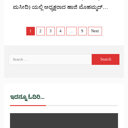
ಮಸೀದಿ) ಯಲ್ಲಿ ಅಧ್ಯಕ್ಷರಾದ ಹಾಜಿ ಮೊಹಮ್ಮದ್…
1
2
3
4
…
9
Next
ಇದನ್ನೂ ಓದಿರಿ...