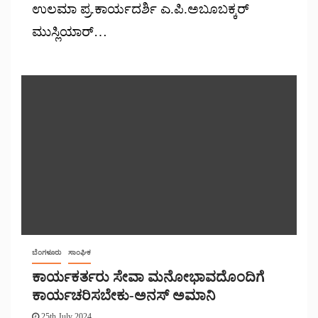
ಉಲಮಾ ಪ್ರ.ಕಾರ್ಯದರ್ಶಿ ಎ.ಪಿ.ಅಬೂಬಕ್ಕರ್
ಮುಸ್ಲಿಯಾರ್…
ಬೆಂಗಳೂರು
ಸಾಂಘಿಕ
ಕಾರ್ಯಕರ್ತರು ಸೇವಾ ಮನೋಭಾವದೊಂದಿಗೆ
ಕಾರ್ಯಚರಿಸಬೇಕು-ಅನಸ್ ಅಮಾನಿ
25th July 2024