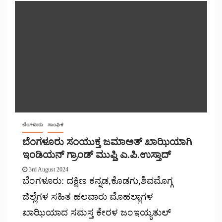
ಬೆಂಗಳೂರು
ಸಾಂಘಿಕ
ಬೆಂಗಳೂರು ಸಂಯುಕ್ತ ಜಮಾಅತ್ ಖಾಝಿಯಾಗಿ
ಇಂಡಿಯನ್ ಗ್ರಾಂಡ್ ಮುಫ್ತಿ ಎ.ಪಿ.ಉಸ್ತಾದ್
3rd August 2024
ಬೆಂಗಳೂರು: ದಕ್ಷಿಣ ಕನ್ನಡ,ಕೊಡಗು,ಶಿವಮೊಗ್ಗ
ಜಿಲ್ಲೆಗಳ ಸಹಿತ ಹಲವಾರು ಮೊಹಲ್ಲಾಗಳ
ಖಾಝಿಯಾದ ಸಮಸ್ತ ಕೇರಳ ಜಂಇಯ್ಯತುಲ್