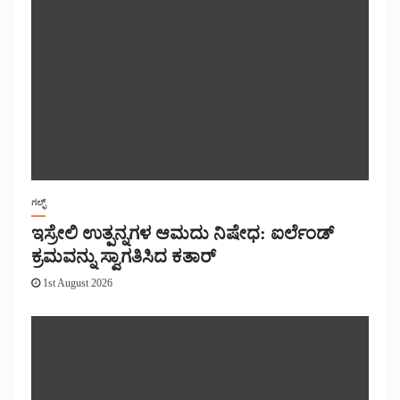
ಗಲ್ಫ್
ಇಸ್ರೇಲಿ ಉತ್ಪನ್ನಗಳ ಆಮದು ನಿಷೇಧ: ಐರ್ಲೆಂಡ್
ಕ್ರಮವನ್ನು ಸ್ವಾಗತಿಸಿದ ಕತಾರ್
1st August 2026