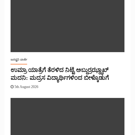
ಜನಧ್ವನಿ ವಾರ್ತೆ
ಉಮ್ರಾ ಯಾತ್ರೆಗೆ ತೆರಳಿದ ನಿಟ್ಟೆ ಅಬ್ದುರ್ರಝ್ಝಾಖ್
ಮದನಿ: ಮದ್ರಸ ವಿದ್ಯಾರ್ಥಿಗಳಿಂದ ಬೀಳ್ಕೊಡುಗೆ
5th August 2026