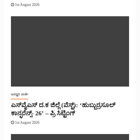
1st August 2026
ಜನಧ್ವನಿ ವಾರ್ತೆ
ಎಸ್‌ವೈಎಸ್ ದ.ಕ ಜಿಲ್ಲೆ (ವೆಸ್ಟ್): ‘ಹುಬ್ಬುರ್ರಸೂಲ್
ಕಾನ್ಫರೆನ್ಸ್- 26’ – ಪ್ರಿ ಸಿಟ್ಟಿಂಗ್
1st August 2026