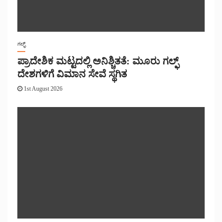
ಗಲ್ಫ್
ಪ್ರಾದೇಶಿಕ ಮಟ್ಟದಲ್ಲಿ ಅನಿಶ್ಚಿತತೆ: ಮೂರು ಗಲ್ಫ್
ದೇಶಗಳಿಗೆ ವಿಮಾನ ಸೇವೆ ಸ್ಥಗಿತ
1st August 2026