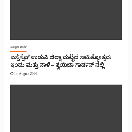
ಜನಧ್ವನಿ ವಾರ್ತೆ
ಎಸ್ಸೆಸ್ಸೆಫ್ ಉಡುಪಿ ಜಿಲ್ಲಾ ಮಟ್ಟದ ಸಾಹಿತ್ಯೋತ್ಸವ:
ಇಂದು ಮತ್ತು ನಾಳೆ – ತ್ವಯಿಬಾ ಗಾರ್ಡನ್ ನಲ್ಲಿ
1st August 2026