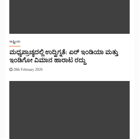
ರಾಷ್ಟ್ರೀಯ
ಮಧ್ಯಪ್ರಾಚ್ಯದಲ್ಲಿ ಉದ್ವಿಗ್ನತೆ: ಏರ್ ಇಂಡಿಯಾ ಮತ್ತು
ಇಂಡಿಗೋ ವಿಮಾನ ಹಾರಾಟ ರದ್ದು
28th February 2026