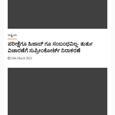
ರಾಷ್ಟ್ರೀಯ
ಪರೀಕ್ಷೆಗೂ ಹಿಜಾಬ್ ಗೂ ಸಂಬಂಧವಿಲ್ಲ- ತುರ್ತು
ವಿಚಾರಣೆಗೆ ಸುಪ್ರೀಂಕೋರ್ಟ್ ನಿರಾಕರಣೆ
24th March 2022