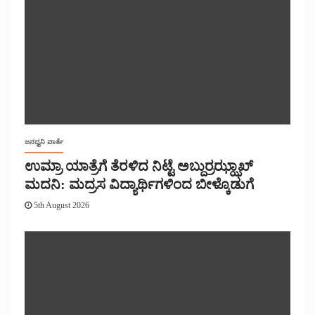
ಜನಧ್ವನಿ ವಾರ್ತೆ
ಉಮ್ರಾ ಯಾತ್ರೆಗೆ ತೆರಳಿದ ನಿಟ್ಟೆ ಅಬ್ದುರ್ರಝ್ಝಾಖ್
ಮದನಿ: ಮದ್ರಸ ವಿದ್ಯಾರ್ಥಿಗಳಿಂದ ಬೀಳ್ಕೊಡುಗೆ
5th August 2026