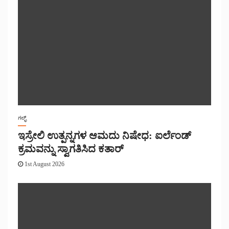
ಗಲ್ಫ್
ಇಸ್ರೇಲಿ ಉತ್ಪನ್ನಗಳ ಆಮದು ನಿಷೇಧ: ಐರ್ಲೆಂಡ್
ಕ್ರಮವನ್ನು ಸ್ವಾಗತಿಸಿದ ಕತಾರ್
1st August 2026