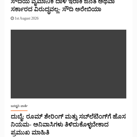
ಸೌದಿಯ ವೈಮಾನಿಕ ದಾಳಿ ಇರಾಕಿ ಜನತೆ ಅಥವಾ
ಸರ್ಕಾರದ ವಿರುದ್ಧವಲ್ಲ- ಸೌದಿ ಅರೇಬಿಯಾ
1st August 2026
ಜನಧ್ವನಿ ವಾರ್ತೆ
ದುಬೈ: ರೂಮ್ ಶೇರಿಂಗ್ ಮತ್ತು ಸಬ್‌ಲೆಟಿಂಗ್‌ಗೆ ಹೊಸ
ನಿಯಮ- ಅನಿವಾಸಿಗಳು ತಿಳಿದುಕೊಳ್ಳಬೇಕಾದ
ಪ್ರಮುಖ ಮಾಹಿತಿ