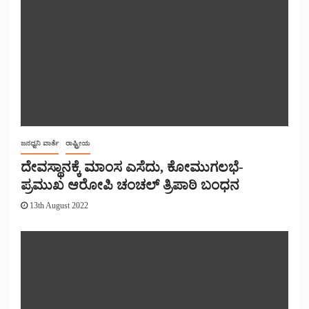
ಜನಧ್ವನಿ ವಾರ್ತೆ
ರಾಷ್ಟ್ರೀಯ
ದೇವಸ್ಥಾನಕ್ಕೆ ಮಾಂಸ ಎಸೆದು, ಕೋಮುಗಲಭೆ-
ಪ್ರಮುಖ ಆರೋಪಿ ಚಂಚಲ್ ತ್ರಿಪಾಠಿ ಬಂಧನ
13th August 2022