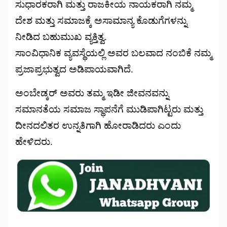
ಸುಧಾರಕರಾಗಿ ಮತ್ತು ರಾಜಕೀಯ ನಾಯಕರಾಗಿ ನಮ್ಮ
ದೇಶ ಮತ್ತು ಸಮಾಜಕ್ಕೆ ಅಸಾಮಾನ್ಯ ಕೊಡುಗೆಗಳನ್ನು
ನೀಡಿದ ಬಹುಮುಖ ವ್ಯಕ್ತಿತ್ವ.
ಸಾಂವಿಧಾನಿಕ ವ್ಯವಸ್ಥೆಯಲ್ಲಿ ಅವರ ಬಲವಾದ ನಂಬಿಕೆ ನಮ್ಮ
ಪ್ರಜಾಪ್ರಭುತ್ವದ ಅಡಿಪಾಯವಾಗಿದೆ.
ಅಂಬೇಡ್ಕರ್ ಅವರು ತಮ್ಮ ಇಡೀ ಜೀವನವನ್ನು
ಸಮಾನತೆಯ ಸಮಾಜ ಸ್ಥಾಪನೆಗೆ ಮುಡಿಪಾಗಿಟ್ಟರು ಮತ್ತು
ದೀನದಲಿತರ ಉನ್ನತಿಗಾಗಿ ಹೋರಾಡಿದರು ಎಂದು
ಹೇಳಿದರು.