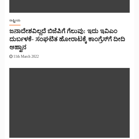
ರಾಷ್ಟ್ರೀಯ
ಜನಾದೇಶವಿಲ್ಲದೆ ಬಿಜೆಪಿಗೆ ಗೆಲುವು: ಇದು ಇವಿಎಂ
ದುರ್ಬಳಕೆ- ಸಂಘಟಿತ ಹೋರಾಟಕ್ಕೆ ಕಾಂಗ್ರೆಸ್‌ಗೆ ದೀದಿ
ಆಹ್ವಾನ
11th March 2022