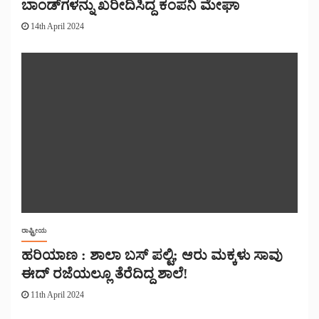
ಬಾಂಡ್‌ಗಳನ್ನು ಖರೀದಿಸಿದ್ದ ಕಂಪನಿ ಮೇಘಾ
14th April 2024
ರಾಷ್ಟ್ರೀಯ
ಹರಿಯಾಣ : ಶಾಲಾ ಬಸ್ ಪಲ್ಟಿ; ಆರು ಮಕ್ಕಳು ಸಾವು
ಈದ್ ರಜೆಯಲ್ಲೂ ತೆರೆದಿದ್ದ ಶಾಲೆ!
11th April 2024