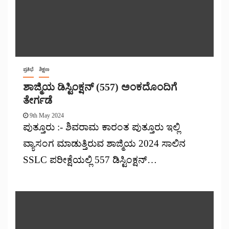
ಪ್ರತಿಭೆ
ಶಿಕ್ಷಣ
ಶಾಜ್ಮಿಯ ಡಿಸ್ಟಿಂಕ್ಷನ್ (557) ಅಂಕದೊಂದಿಗೆ
ತೇರ್ಗಡೆ
9th May 2024
ಪುತ್ತೂರು :- ಶಿವರಾಮ ಕಾರಂತ ಪುತ್ತೂರು ಇಲ್ಲಿ
ವ್ಯಾಸಂಗ ಮಾಡುತ್ತಿರುವ ಶಾಜ್ಮಿಯ 2024 ಸಾಲಿನ
SSLC ಪರೀಕ್ಷೆಯಲ್ಲಿ 557 ಡಿಸ್ಟಿಂಕ್ಷನ್…