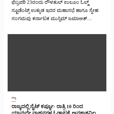
ಫೆಬ್ರವರಿ 23ರಂದು ರೌಳತುಲ್ ಉಲೂಂ ಓಲ್ಡ್
ಸ್ಟೂಡೆಂಟ್ಸ್ ಉಕ್ಕುಡ ಇದರ ಮಹಾಸಭೆ ಹಾಗೂ ಸ್ನೇಹ
ಸಂಗಮವು ಕರ್ನಾಟಕ ಮುಸ್ಲಿಮ್ ಜಮಾಅತ್…
ರಾಜ್ಯ
ರಾಜ್ಯದಲ್ಲಿ ನೈಟ್ ಕರ್ಪ್ಯೂ- ರಾತ್ರಿ 10 ರಿಂದ
ಯಾವುದೇ ವಾಹನಗಳ ಓಡಾಟಕ್ಕೆ ಅವಕಾಶವಿಲ್ಲ