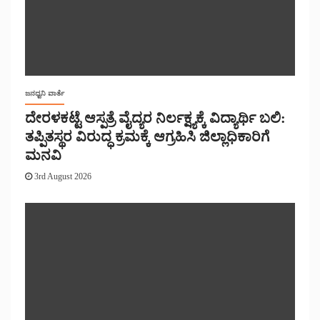
ಜನಧ್ವನಿ ವಾರ್ತೆ
ದೇರಳಕಟ್ಟೆ ಆಸ್ಪತ್ರೆ ವೈದ್ಯರ ನಿರ್ಲಕ್ಷ್ಯಕ್ಕೆ ವಿದ್ಯಾರ್ಥಿ ಬಲಿ:
ತಪ್ಪಿತಸ್ಥರ ವಿರುದ್ಧ ಕ್ರಮಕ್ಕೆ ಆಗ್ರಹಿಸಿ ಜಿಲ್ಲಾಧಿಕಾರಿಗೆ
ಮನವಿ
3rd August 2026