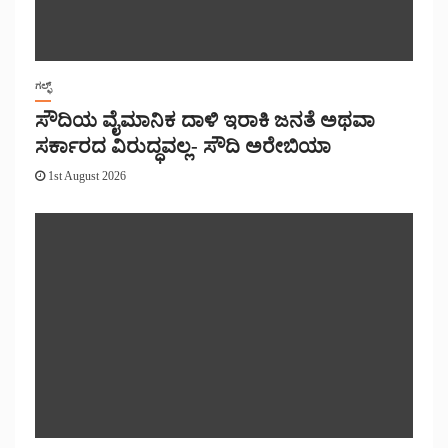
ಗಲ್ಫ್
ಸೌದಿಯ ವೈಮಾನಿಕ ದಾಳಿ ಇರಾಕಿ ಜನತೆ ಅಥವಾ
ಸರ್ಕಾರದ ವಿರುದ್ಧವಲ್ಲ- ಸೌದಿ ಅರೇಬಿಯಾ
1st August 2026