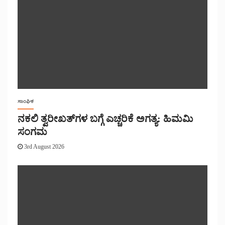
ಸಾಂಘಿಕ
ನಕಲಿ ತ್ವರೀಖತ್‌ಗಳ ಬಗ್ಗೆ ಎಚ್ಚರಿಕೆ ಅಗತ್ಯ: ಹಿಮಮಿ
ಸಂಗಮ
3rd August 2026