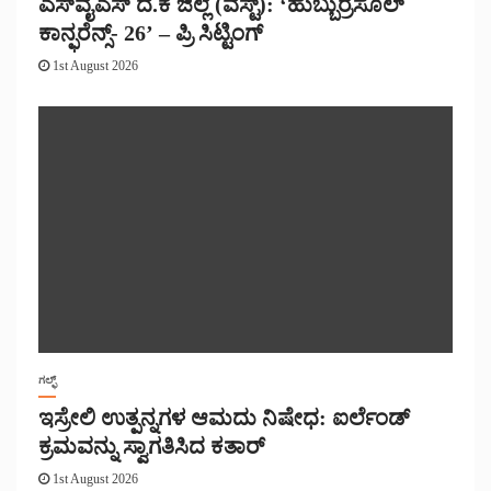
ಎಸ್‌ವೈಎಸ್ ದ.ಕ ಜಿಲ್ಲೆ (ವೆಸ್ಟ್): ‘ಹುಬ್ಬುರ್ರಸೂಲ್
ಕಾನ್ಫರೆನ್ಸ್- 26’ – ಪ್ರಿ ಸಿಟ್ಟಿಂಗ್
1st August 2026
ಗಲ್ಫ್
ಇಸ್ರೇಲಿ ಉತ್ಪನ್ನಗಳ ಆಮದು ನಿಷೇಧ: ಐರ್ಲೆಂಡ್
ಕ್ರಮವನ್ನು ಸ್ವಾಗತಿಸಿದ ಕತಾರ್
1st August 2026