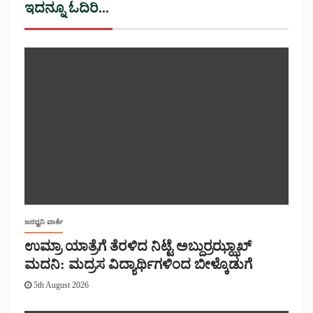
ಇದನ್ನೂ ಓದಿರಿ...
ಜನಧ್ವನಿ ವಾರ್ತೆ
ಉಮ್ರಾ ಯಾತ್ರೆಗೆ ತೆರಳಿದ ನಿಟ್ಟೆ ಅಬ್ದುರ್ರಝ್ಝಾಖ್
ಮದನಿ: ಮದ್ರಸ ವಿದ್ಯಾರ್ಥಿಗಳಿಂದ ಬೀಳ್ಕೊಡುಗೆ
5th August 2026