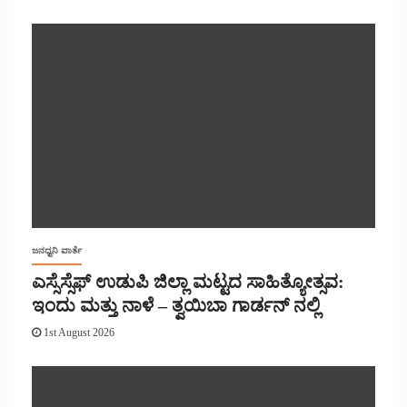
ಜನಧ್ವನಿ ವಾರ್ತೆ
ಎಸ್ಸೆಸ್ಸೆಫ್ ಉಡುಪಿ ಜಿಲ್ಲಾ ಮಟ್ಟದ ಸಾಹಿತ್ಯೋತ್ಸವ:
ಇಂದು ಮತ್ತು ನಾಳೆ – ತ್ವಯಿಬಾ ಗಾರ್ಡನ್ ನಲ್ಲಿ
1st August 2026