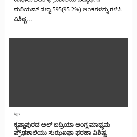
ಮರಿಯಮ್ ಸಲ್ವಾ 595(95.2%) ಅಂಕಗಳನ್ನು ಗಳಿಸಿ
ವಿಶಿಷ್ಟ…
ಶಿಕ್ಷಣ
ಕೃಷ್ಣಾಪುರದ ಅಲ್ ಬದ್ರಿಯಾ ಆಂಗ್ಲ ಮಾಧ್ಯಮ
ಪ್ರೌಢಶಾಲೆಯು ಸುಝಐಫಾ ಫರಹಾ ವಿಶಿಷ್ಟ