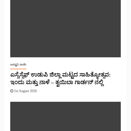
ಜನಧ್ವನಿ ವಾರ್ತೆ
ಎಸ್ಸೆಸ್ಸೆಫ್ ಉಡುಪಿ ಜಿಲ್ಲಾ ಮಟ್ಟದ ಸಾಹಿತ್ಯೋತ್ಸವ:
ಇಂದು ಮತ್ತು ನಾಳೆ – ತ್ವಯಿಬಾ ಗಾರ್ಡನ್ ನಲ್ಲಿ
1st August 2026