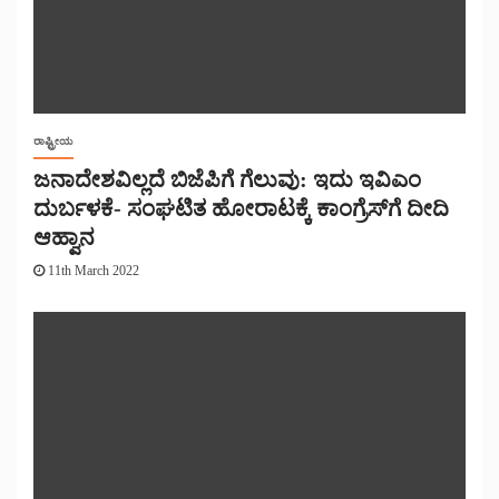
ರಾಷ್ಟ್ರೀಯ
ಜನಾದೇಶವಿಲ್ಲದೆ ಬಿಜೆಪಿಗೆ ಗೆಲುವು: ಇದು ಇವಿಎಂ
ದುರ್ಬಳಕೆ- ಸಂಘಟಿತ ಹೋರಾಟಕ್ಕೆ ಕಾಂಗ್ರೆಸ್‌ಗೆ ದೀದಿ
ಆಹ್ವಾನ
11th March 2022