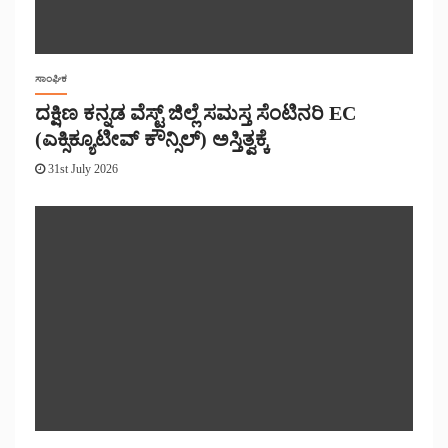
ಸಾಂಘಿಕ
ದಕ್ಷಿಣ ಕನ್ನಡ ವೆಸ್ಟ್ ಜಿಲ್ಲೆ ಸಮಸ್ತ ಸೆಂಟಿನರಿ EC
(ಎಕ್ಸಿಕ್ಯೂಟೀವ್ ಕೌನ್ಸಿಲ್) ಅಸ್ತಿತ್ವಕ್ಕೆ
31st July 2026