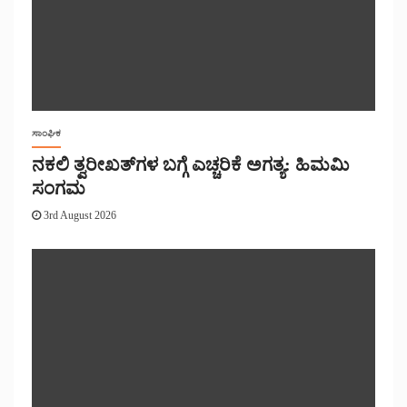
ಸಾಂಘಿಕ
ನಕಲಿ ತ್ವರೀಖತ್‌ಗಳ ಬಗ್ಗೆ ಎಚ್ಚರಿಕೆ ಅಗತ್ಯ: ಹಿಮಮಿ
ಸಂಗಮ
3rd August 2026