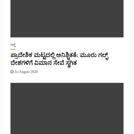
ಗಲ್ಫ್
ಪ್ರಾದೇಶಿಕ ಮಟ್ಟದಲ್ಲಿ ಅನಿಶ್ಚಿತತೆ: ಮೂರು ಗಲ್ಫ್
ದೇಶಗಳಿಗೆ ವಿಮಾನ ಸೇವೆ ಸ್ಥಗಿತ
1st August 2026