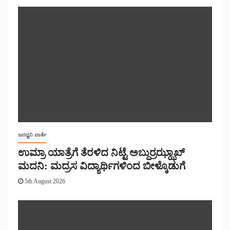
ಜನಧ್ವನಿ ವಾರ್ತೆ
ಉಮ್ರಾ ಯಾತ್ರೆಗೆ ತೆರಳಿದ ನಿಟ್ಟೆ ಅಬ್ದುರ್ರಝ್ಝಾಖ್
ಮದನಿ: ಮದ್ರಸ ವಿದ್ಯಾರ್ಥಿಗಳಿಂದ ಬೀಳ್ಕೊಡುಗೆ
5th August 2026