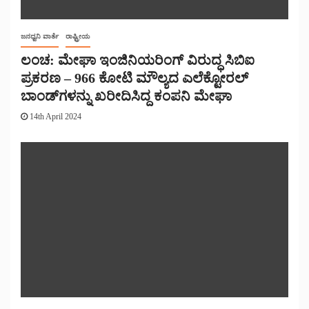
ಜನಧ್ವನಿ ವಾರ್ತೆ
ರಾಷ್ಟ್ರೀಯ
ಲಂಚ: ಮೇಘಾ ಇಂಜಿನಿಯರಿಂಗ್ ವಿರುದ್ಧ ಸಿಬಿಐ
ಪ್ರಕರಣ – 966 ಕೋಟಿ ಮೌಲ್ಯದ ಎಲೆಕ್ಟೋರಲ್
ಬಾಂಡ್‌ಗಳನ್ನು ಖರೀದಿಸಿದ್ದ ಕಂಪನಿ ಮೇಘಾ
14th April 2024