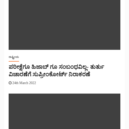
ರಾಷ್ಟ್ರೀಯ
ಪರೀಕ್ಷೆಗೂ ಹಿಜಾಬ್ ಗೂ ಸಂಬಂಧವಿಲ್ಲ- ತುರ್ತು
ವಿಚಾರಣೆಗೆ ಸುಪ್ರೀಂಕೋರ್ಟ್ ನಿರಾಕರಣೆ
24th March 2022