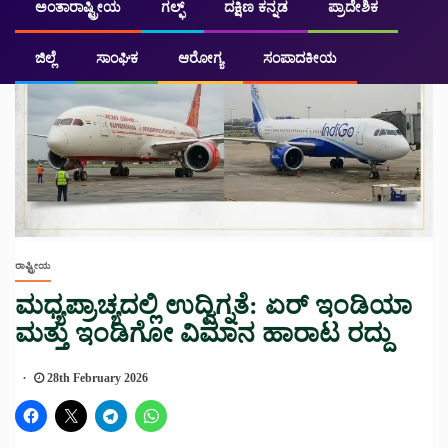
ಅಂತಾರಾಷ್ಟ್ರೀಯ
ಗಲ್ಫ್
ದಕ್ಷಿಣ ಕನ್ನಡ
ಪ್ರಾದೇಶಿಕ
ಜಿಲ್ಲೆ
ಸಾಂಘಿಕ
ಆರೋಗ್ಯ
ಸಂಪಾದಕೀಯ
ರಾಷ್ಟ್ರೀಯ
ಮಧ್ಯಪ್ರಾಚ್ಯದಲ್ಲಿ ಉದ್ವಿಗ್ನತೆ: ಏರ್ ಇಂಡಿಯಾ
ಮತ್ತು ಇಂಡಿಗೋ ವಿಮಾನ ಹಾರಾಟ ರದ್ದು
28th February 2026