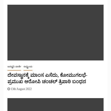
ಜನಧ್ವನಿ ವಾರ್ತೆ
ರಾಷ್ಟ್ರೀಯ
ದೇವಸ್ಥಾನಕ್ಕೆ ಮಾಂಸ ಎಸೆದು, ಕೋಮುಗಲಭೆ-
ಪ್ರಮುಖ ಆರೋಪಿ ಚಂಚಲ್ ತ್ರಿಪಾಠಿ ಬಂಧನ
13th August 2022