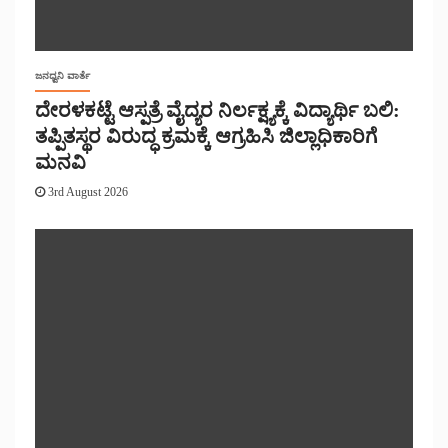
ಜನಧ್ವನಿ ವಾರ್ತೆ
ದೇರಳಕಟ್ಟೆ ಆಸ್ಪತ್ರೆ ವೈದ್ಯರ ನಿರ್ಲಕ್ಷ್ಯಕ್ಕೆ ವಿದ್ಯಾರ್ಥಿ ಬಲಿ:
ತಪ್ಪಿತಸ್ಥರ ವಿರುದ್ಧ ಕ್ರಮಕ್ಕೆ ಆಗ್ರಹಿಸಿ ಜಿಲ್ಲಾಧಿಕಾರಿಗೆ
ಮನವಿ
3rd August 2026