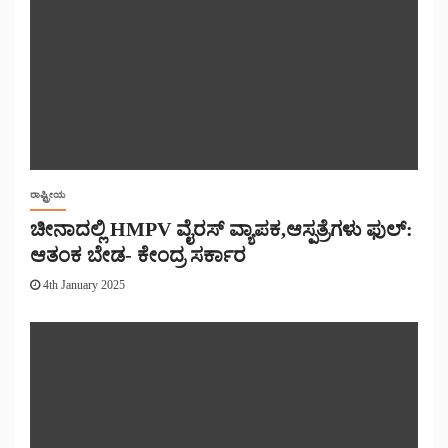
ರಾಷ್ಟ್ರೀಯ
ಚೀನಾದಲ್ಲಿ HMPV ವೈರಸ್ ವ್ಯಾಪಕ,ಆಸ್ಪತ್ರೆಗಳು ಫುಲ್:
ಆತಂಕ ಬೇಡ- ಕೇಂದ್ರ ಸರ್ಕಾರ
4th January 2025