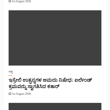
1st August 2026
ಗಲ್ಫ್
ಇಸ್ರೇಲಿ ಉತ್ಪನ್ನಗಳ ಆಮದು ನಿಷೇಧ: ಐರ್ಲೆಂಡ್
ಕ್ರಮವನ್ನು ಸ್ವಾಗತಿಸಿದ ಕತಾರ್
1st August 2026