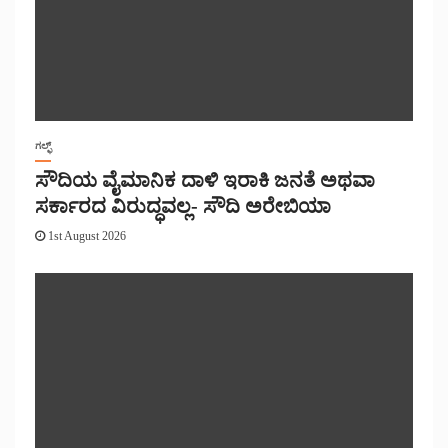
ಗಲ್ಫ್
ಸೌದಿಯ ವೈಮಾನಿಕ ದಾಳಿ ಇರಾಕಿ ಜನತೆ ಅಥವಾ
ಸರ್ಕಾರದ ವಿರುದ್ಧವಲ್ಲ- ಸೌದಿ ಅರೇಬಿಯಾ
1st August 2026