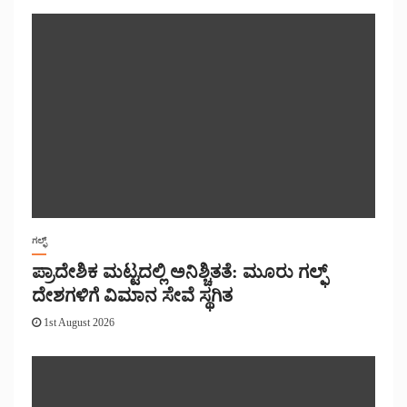
ಗಲ್ಫ್
ಪ್ರಾದೇಶಿಕ ಮಟ್ಟದಲ್ಲಿ ಅನಿಶ್ಚಿತತೆ: ಮೂರು ಗಲ್ಫ್
ದೇಶಗಳಿಗೆ ವಿಮಾನ ಸೇವೆ ಸ್ಥಗಿತ
1st August 2026