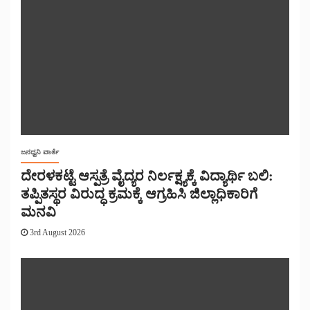
ಜನಧ್ವನಿ ವಾರ್ತೆ
ದೇರಳಕಟ್ಟೆ ಆಸ್ಪತ್ರೆ ವೈದ್ಯರ ನಿರ್ಲಕ್ಷ್ಯಕ್ಕೆ ವಿದ್ಯಾರ್ಥಿ ಬಲಿ:
ತಪ್ಪಿತಸ್ಥರ ವಿರುದ್ಧ ಕ್ರಮಕ್ಕೆ ಆಗ್ರಹಿಸಿ ಜಿಲ್ಲಾಧಿಕಾರಿಗೆ
ಮನವಿ
3rd August 2026