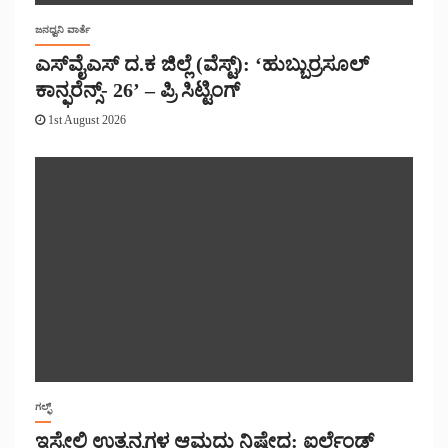
ಜನಧ್ವನಿ ವಾರ್ತೆ
ಎಸ್‌ವೈಎಸ್ ದ.ಕ ಜಿಲ್ಲೆ (ವೆಸ್ಟ್): ‘ಹುಬ್ಬುರ್ರಸೂಲ್
ಕಾನ್ಫರೆನ್ಸ್- 26’ – ಪ್ರಿ ಸಿಟ್ಟಿಂಗ್
1st August 2026
ಗಲ್ಫ್
ಇಸ್ರೇಲಿ ಉತ್ಪನ್ನಗಳ ಆಮದು ನಿಷೇಧ: ಐರ್ಲೆಂಡ್