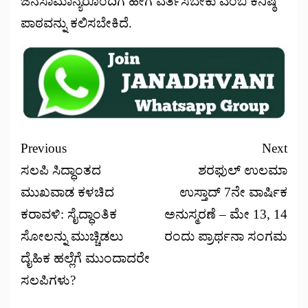
ಜನಸಾಮಾನ್ಯರೊಂದಿಗೆ ಹೇಗೆ ವರ್ತಿಸಬೇಕು ಎಂಬ ಕನಿಷ್ಠ
ಪಾಠವನ್ನು ಕಲಿಸಬೇಕಿದೆ.
Previous
Next
ಸಲಪಿ ಸಿದ್ಧಾಂತದ
ಶರಫುಲ್ ಉಲಮಾ
ಮುಖವಾಡ ಕಳಚಿದ
ಉಸ್ತಾದ್ 7ನೇ ವಾರ್ಷಿಕ
ಕರಾವಳಿ: ಸೈದ್ಧಾಂತಿಕ
ಅನುಸ್ಮರಣೆ – ಮೇ 13, 14
ಸೋಲನ್ನು ಮುಚ್ಚಿಡಲು
ರಂದು ಪ್ರಾರ್ಥನಾ ಸಂಗಮ
ದೈಹಿಕ ಹಲ್ಲೆಗೆ ಮುಂದಾದರೇ
ಸಲಪಿಗಳು?