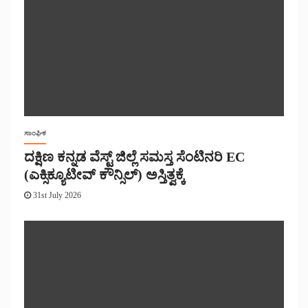
ಸಾಂಘಿಕ
ದಕ್ಷಿಣ ಕನ್ನಡ ವೆಸ್ಟ್ ಜಿಲ್ಲೆ ಸಮಸ್ತ ಸೆಂಟಿನರಿ EC
(ಎಕ್ಸಿಕ್ಯೂಟೀವ್ ಕೌನ್ಸಿಲ್) ಅಸ್ತಿತ್ವಕ್ಕೆ
31st July 2026