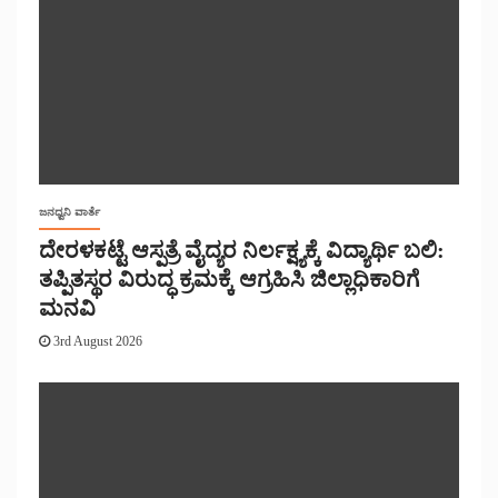
ಜನಧ್ವನಿ ವಾರ್ತೆ
ದೇರಳಕಟ್ಟೆ ಆಸ್ಪತ್ರೆ ವೈದ್ಯರ ನಿರ್ಲಕ್ಷ್ಯಕ್ಕೆ ವಿದ್ಯಾರ್ಥಿ ಬಲಿ:
ತಪ್ಪಿತಸ್ಥರ ವಿರುದ್ಧ ಕ್ರಮಕ್ಕೆ ಆಗ್ರಹಿಸಿ ಜಿಲ್ಲಾಧಿಕಾರಿಗೆ
ಮನವಿ
3rd August 2026