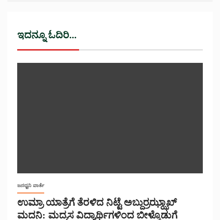
ಇದನ್ನೂ ಓದಿರಿ...
ಜನಧ್ವನಿ ವಾರ್ತೆ
ಉಮ್ರಾ ಯಾತ್ರೆಗೆ ತೆರಳಿದ ನಿಟ್ಟೆ ಅಬ್ದುರ್ರಝ್ಝಾಖ್
ಮದನಿ: ಮದ್ರಸ ವಿದ್ಯಾರ್ಥಿಗಳಿಂದ ಬೀಳ್ಕೊಡುಗೆ