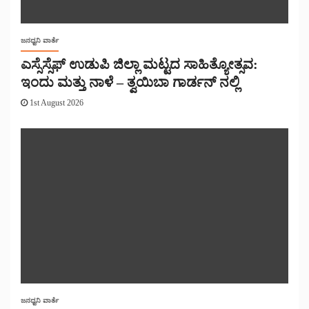
ಜನಧ್ವನಿ ವಾರ್ತೆ
ಎಸ್ಸೆಸ್ಸೆಫ್ ಉಡುಪಿ ಜಿಲ್ಲಾ ಮಟ್ಟದ ಸಾಹಿತ್ಯೋತ್ಸವ:
ಇಂದು ಮತ್ತು ನಾಳೆ – ತ್ವಯಿಬಾ ಗಾರ್ಡನ್ ನಲ್ಲಿ
1st August 2026
ಜನಧ್ವನಿ ವಾರ್ತೆ