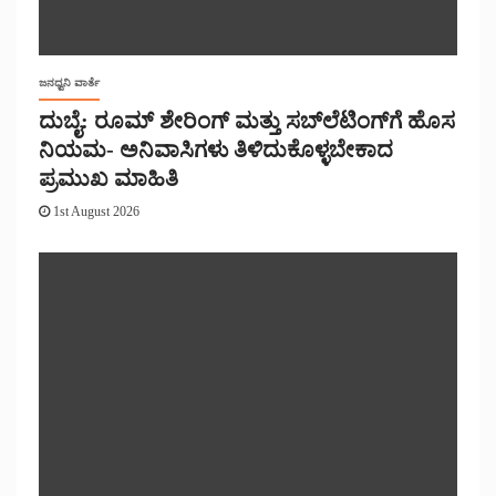
ಜನಧ್ವನಿ ವಾರ್ತೆ
ದುಬೈ: ರೂಮ್ ಶೇರಿಂಗ್ ಮತ್ತು ಸಬ್‌ಲೆಟಿಂಗ್‌ಗೆ ಹೊಸ
ನಿಯಮ- ಅನಿವಾಸಿಗಳು ತಿಳಿದುಕೊಳ್ಳಬೇಕಾದ
ಪ್ರಮುಖ ಮಾಹಿತಿ
1st August 2026