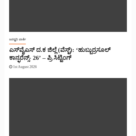
ಜನಧ್ವನಿ ವಾರ್ತೆ
ಎಸ್‌ವೈಎಸ್ ದ.ಕ ಜಿಲ್ಲೆ (ವೆಸ್ಟ್): ‘ಹುಬ್ಬುರ್ರಸೂಲ್
ಕಾನ್ಫರೆನ್ಸ್- 26’ – ಪ್ರಿ ಸಿಟ್ಟಿಂಗ್
1st August 2026