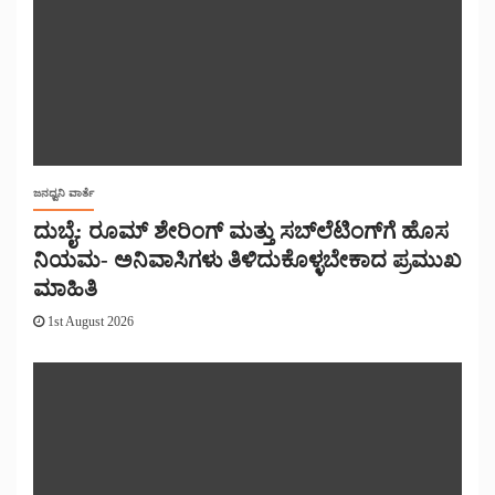
ಜನಧ್ವನಿ ವಾರ್ತೆ
ದುಬೈ: ರೂಮ್ ಶೇರಿಂಗ್ ಮತ್ತು ಸಬ್‌ಲೆಟಿಂಗ್‌ಗೆ ಹೊಸ
ನಿಯಮ- ಅನಿವಾಸಿಗಳು ತಿಳಿದುಕೊಳ್ಳಬೇಕಾದ ಪ್ರಮುಖ
ಮಾಹಿತಿ
1st August 2026