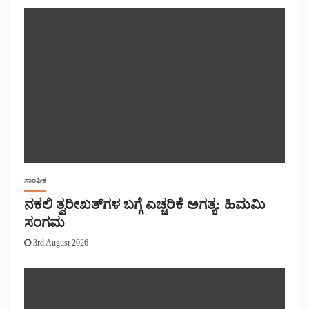
ಸಾಂಘಿಕ
ನಕಲಿ ತ್ವರೀಖತ್‌ಗಳ ಬಗ್ಗೆ ಎಚ್ಚರಿಕೆ ಅಗತ್ಯ: ಹಿಮಮಿ
ಸಂಗಮ
3rd August 2026