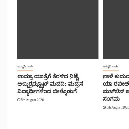
ಜನಧ್ವನಿ ವಾರ್ತೆ
ಜನಧ್ವನಿ ವಾರ್ತೆ
ಉಮ್ರಾ ಯಾತ್ರೆಗೆ ತೆರಳಿದ ನಿಟ್ಟೆ
ನಾಳೆ ಕುದುಂ
ಅಬ್ದುರ್ರಝ್ಝಾಖ್ ಮದನಿ: ಮದ್ರಸ
ಯಾ ರಬೀಅ್,
ವಿದ್ಯಾರ್ಥಿಗಳಿಂದ ಬೀಳ್ಕೊಡುಗೆ
ಮಜ್‌‌ಲಿಸ್‌
ಸಂಗಮ
5th August 2026
5th August 202