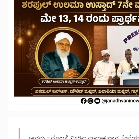
ಅವರು ಸಮಾಜಕ್ಕೆ ನೀಡಿದ ಉದಾತ್ತ ಜ್ಞಾನ ಸೇವೆ