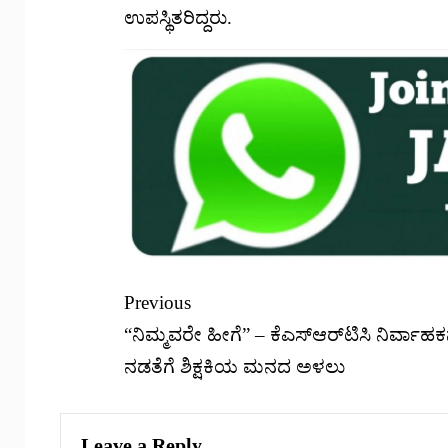
ಉಪಸ್ಥಿತರಿದ್ದರು.
Previous
“ನಿಮ್ಮವರೇ ಹೀಗೆ” – ಕೆಎಸ್ಆರ್‌ಟಿಸಿ ನಿರ್ವಾಹ
ನಡತೆಗೆ ಶಿಕ್ಷಕಿಯ ಮನದ ಅಳಲು
Leave a Reply