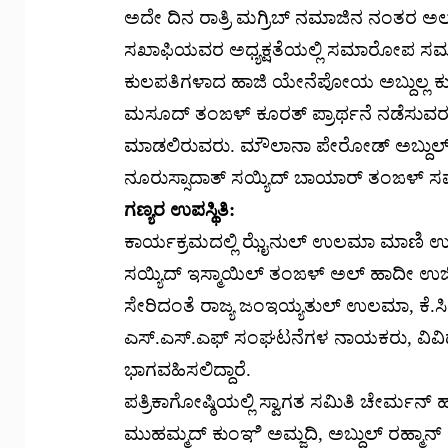
ಅದೇ ದಿನ ರಾತ್ರಿ ಮಗ್ರಿಬ್ ನಮಾಜಿನ ನಂತರ ಅಲ
ಸಖಾಫಿಯವರ ಅಧ್ಯಕ್ಷತೆಯಲ್ಲಿ ಸಮಾರೋಪ ಸಮ
ಕುಲಪತಿಗಳಾದ ಹಾಜಿ ಯೇನೆಪೋಯ ಅಬ್ದುಲ್ಲ ಕು
ಮಸೂದ್ ತಂಙಳ್ ಕೂರತ್ ಪ್ರಾರ್ಥನೆ ನಡೆಸುವರು.
ಮಾಡಲಿರುವರು. ಮೌಲಾನಾ ಪೇರೋಡ್ ಅಬ್ದುಲ
ನೂರುಸ್ಸಾದಾತ್ ಸಯ್ಯಿದ್ ಬಾಯಾರ್ ತಂಙಳ್ 
ಗಣ್ಯರ ಉಪಸ್ಥಿತಿ:
ಕಾರ್ಯಕ್ರಮದಲ್ಲಿ ಝೈನುಲ್ ಉಲಮಾ ಮಾಣಿ ಉಸ್ತ
ಸಯ್ಯಿದ್ ಇಸ್ಮಾಯಿಲ್ ತಂಙಳ್ ಅಲ್ ಹಾದೀ ಉಜಿರ
ಸೇರಿದಂತೆ ರಾಜ್ಯ ಜಂಇಯ್ಯತುಲ್ ಉಲಮಾ, ಕೆ.ಸಿ.
ಎಸ್.ಎಸ್.ಎಫ್ ಸಂಘಟನೆಗಳ ನಾಯಕರು, ವಿವಿಧ
ಭಾಗವಹಿಸಲಿದ್ದಾರೆ.
ಪತ್ರಿಕಾಗೋಷ್ಠಿಯಲ್ಲಿ ಸ್ವಾಗತ ಸಮಿತಿ ಚೇರ್ಮನ್
ಮುಹಮ್ಮದ್ ಕುಂಞಿ ಅಮ್ಜದಿ, ಅಬ್ದುಲ್ ರಹ್ಮಾನ್ 