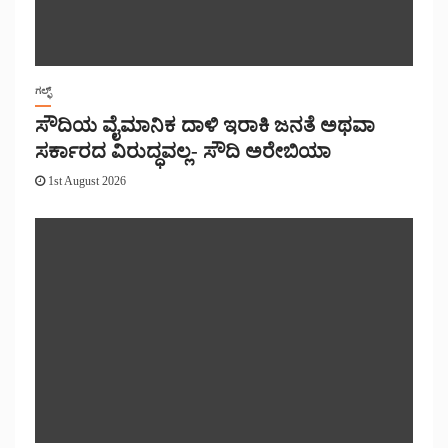
ಗಲ್ಫ್
ಸೌದಿಯ ವೈಮಾನಿಕ ದಾಳಿ ಇರಾಕಿ ಜನತೆ ಅಥವಾ
ಸರ್ಕಾರದ ವಿರುದ್ಧವಲ್ಲ- ಸೌದಿ ಅರೇಬಿಯಾ
1st August 2026