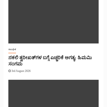
ಸಾಂಘಿಕ
ನಕಲಿ ತ್ವರೀಖತ್‌ಗಳ ಬಗ್ಗೆ ಎಚ್ಚರಿಕೆ ಅಗತ್ಯ: ಹಿಮಮಿ
ಸಂಗಮ
3rd August 2026