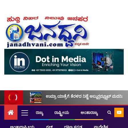
ಉಮ್ರಾ ಯಾತ್ರೆಗೆ ತೆರಳಿದ ನಿಟ್ಟೆ ಅಬ್ದುರ್ರಝ್ಝಾಖ್ ಮದನಿ: ಮ
ರಾಜ್ಯ
ರಾಷ್ಟ್ರೀಯ
ಅಂತಾರಾಜ್ಯ
ಅಂತಾರಾಷ್ಟ್ರೀಯ
ಗಲ್ಫ್
ದಕ್ಷಿಣ ಕನ್ನಡ
ಪ್ರಾದೇಶಿಕ