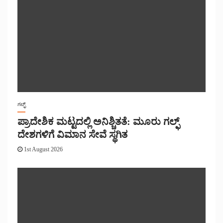
ಗಲ್ಫ್
ಪ್ರಾದೇಶಿಕ ಮಟ್ಟದಲ್ಲಿ ಅನಿಶ್ಚಿತತೆ: ಮೂರು ಗಲ್ಫ್
ದೇಶಗಳಿಗೆ ವಿಮಾನ ಸೇವೆ ಸ್ಥಗಿತ
1st August 2026