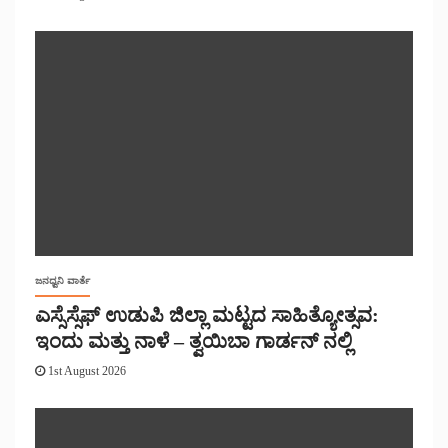
ಜನಧ್ವನಿ ವಾರ್ತೆ
ಎಸ್ಸೆಸ್ಸೆಫ್ ಉಡುಪಿ ಜಿಲ್ಲಾ ಮಟ್ಟದ ಸಾಹಿತ್ಯೋತ್ಸವ:
ಇಂದು ಮತ್ತು ನಾಳೆ – ತ್ವಯಿಬಾ ಗಾರ್ಡನ್ ನಲ್ಲಿ
1st August 2026