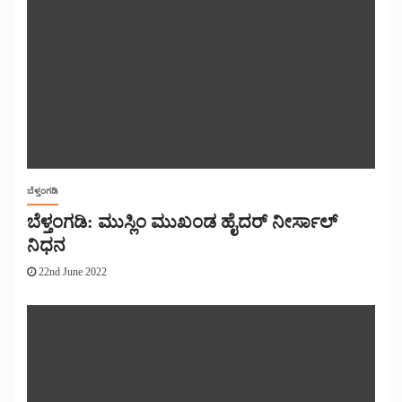
ಬೆಳ್ತಂಗಡಿ
ಬೆಳ್ತಂಗಡಿ: ಮುಸ್ಲಿಂ ಮುಖಂಡ ಹೈದರ್ ನೀರ್ಸಾಲ್
ನಿಧನ
22nd June 2022