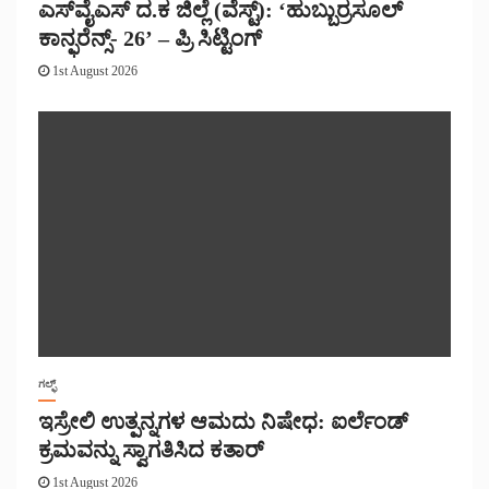
ಎಸ್‌ವೈಎಸ್ ದ.ಕ ಜಿಲ್ಲೆ (ವೆಸ್ಟ್): ‘ಹುಬ್ಬುರ್ರಸೂಲ್
ಕಾನ್ಫರೆನ್ಸ್- 26’ – ಪ್ರಿ ಸಿಟ್ಟಿಂಗ್
1st August 2026
ಗಲ್ಫ್
ಇಸ್ರೇಲಿ ಉತ್ಪನ್ನಗಳ ಆಮದು ನಿಷೇಧ: ಐರ್ಲೆಂಡ್
ಕ್ರಮವನ್ನು ಸ್ವಾಗತಿಸಿದ ಕತಾರ್
1st August 2026