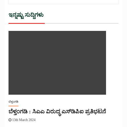
ಇನ್ನಷ್ಟು ಸುದ್ದಿಗಳು
ಬೆಳ್ತಂಗಡಿ
ಬೆಳ್ತಂಗಡಿ : ಸಿಎಎ ವಿರುದ್ಧ ಎಸ್‌ಡಿಪಿಐ ಪ್ರತಿಭಟನೆ
13th March 2024