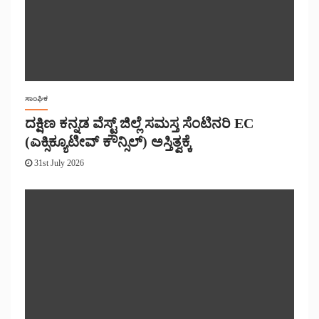
ಸಾಂಘಿಕ
ದಕ್ಷಿಣ ಕನ್ನಡ ವೆಸ್ಟ್ ಜಿಲ್ಲೆ ಸಮಸ್ತ ಸೆಂಟಿನರಿ EC
(ಎಕ್ಸಿಕ್ಯೂಟೀವ್ ಕೌನ್ಸಿಲ್) ಅಸ್ತಿತ್ವಕ್ಕೆ
31st July 2026