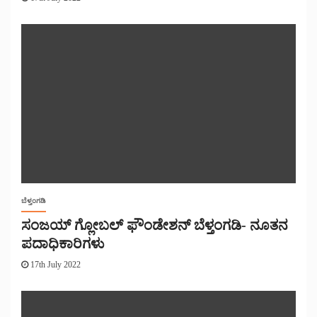
ಬೆಳ್ತಂಗಡಿ
ಸಂಜಯ್ ಗ್ಲೋಬಲ್ ಫೌಂಡೇಶನ್ ಬೆಳ್ತಂಗಡಿ- ನೂತನ
ಪದಾಧಿಕಾರಿಗಳು
17th July 2022