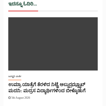
ಇದನ್ನೂ ಓದಿರಿ...
ಜನಧ್ವನಿ ವಾರ್ತೆ
ಉಮ್ರಾ ಯಾತ್ರೆಗೆ ತೆರಳಿದ ನಿಟ್ಟೆ ಅಬ್ದುರ್ರಝ್ಝಾಖ್
ಮದನಿ: ಮದ್ರಸ ವಿದ್ಯಾರ್ಥಿಗಳಿಂದ ಬೀಳ್ಕೊಡುಗೆ
5th August 2026