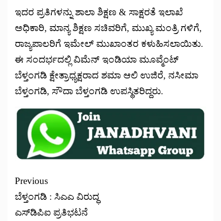
ಇದರ ಪ್ರತಿಗಳನ್ನು ಶಾಲಾ ಶಿಕ್ಷಣ & ಸಾಕ್ಷರತೆ ಇಲಾಖೆ
ಅಧಿಕಾರಿ, ಮಾನ್ಯ ಶಿಕ್ಷಣ ಸಚಿವರಿಗೆ, ಮುಖ್ಯ ಮಂತ್ರಿ ಗಳಿಗೆ,
ರಾಜ್ಯಪಾಲರಿಗೆ ಇಮೇಲ್ ಮುಖಾಂತರ ಕಳುಹಿಸಲಾಯಿತು.
ಈ ಸಂದರ್ಭದಲ್ಲಿ ವಿಮೆನ್ ಇಂಡಿಯಾ ಮೂವ್ಮೆಂಟ್
ಬೆಳ್ತಂಗಡಿ ಕ್ಷೇತ್ರಾಧ್ಯಕ್ಷರಾದ ಶಮಾ ಆಲಿ ಉಜಿರೆ, ನಸೀಮಾ
ಬೆಳ್ತಂಗಡಿ, ಸೌದಾ ಬೆಳ್ತಂಗಡಿ ಉಪಸ್ಥಿತರಿದ್ದರು.
Previous
ಬೆಳ್ತಂಗಡಿ : ಸಿಎಎ ವಿರುದ್ಧ
ಎಸ್‌ಡಿಪಿಐ ಪ್ರತಿಭಟನೆ