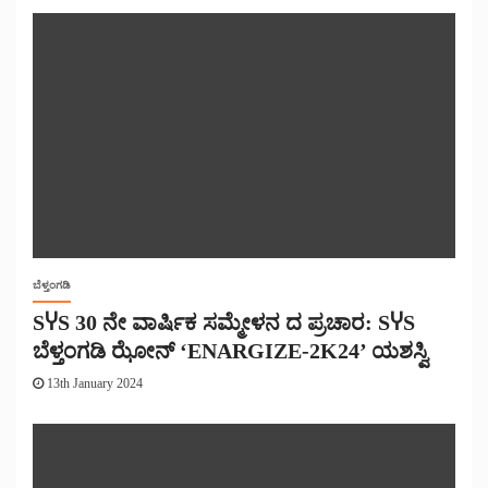
ಬೆಳ್ತಂಗಡಿ
SჄS 30 ನೇ ವಾರ್ಷಿಕ ಸಮ್ಮೇಳನ ದ ಪ್ರಚಾರ: SჄS
ಬೆಳ್ತಂಗಡಿ ಝೋನ್ ‘ENARGIZE-2K24’ ಯಶಸ್ವಿ
13th January 2024