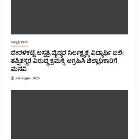
ಜನಧ್ವನಿ ವಾರ್ತೆ
ದೇರಳಕಟ್ಟೆ ಆಸ್ಪತ್ರೆ ವೈದ್ಯರ ನಿರ್ಲಕ್ಷ್ಯಕ್ಕೆ ವಿದ್ಯಾರ್ಥಿ ಬಲಿ:
ತಪ್ಪಿತಸ್ಥರ ವಿರುದ್ಧ ಕ್ರಮಕ್ಕೆ ಆಗ್ರಹಿಸಿ ಜಿಲ್ಲಾಧಿಕಾರಿಗೆ
ಮನವಿ
3rd August 2026