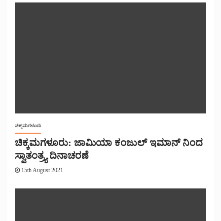
ಚಿಕ್ಕಮಗಳೂರು
ಚಿಕ್ಕಮಗಳೂರು: ಜಾಮಿಯಾ ಕಂಜುಲ್ ಇಮಾನ್ ನಿಂದ
ಸ್ವಾತಂತ್ರ್ಯ ದಿನಾಚರಣೆ
15th August 2021