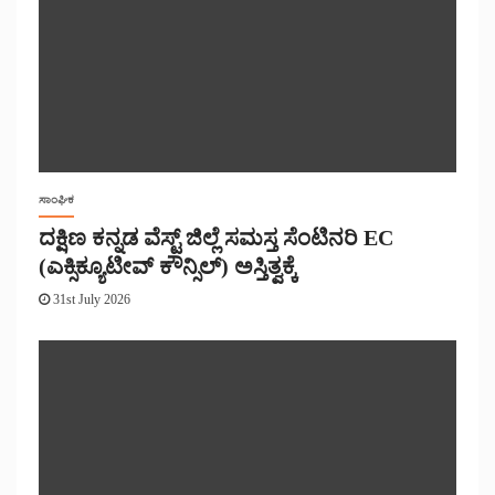
ಸಾಂಘಿಕ
ದಕ್ಷಿಣ ಕನ್ನಡ ವೆಸ್ಟ್ ಜಿಲ್ಲೆ ಸಮಸ್ತ ಸೆಂಟಿನರಿ EC
(ಎಕ್ಸಿಕ್ಯೂಟೀವ್ ಕೌನ್ಸಿಲ್) ಅಸ್ತಿತ್ವಕ್ಕೆ
31st July 2026