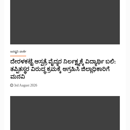
ಜನಧ್ವನಿ ವಾರ್ತೆ
ದೇರಳಕಟ್ಟೆ ಆಸ್ಪತ್ರೆ ವೈದ್ಯರ ನಿರ್ಲಕ್ಷ್ಯಕ್ಕೆ ವಿದ್ಯಾರ್ಥಿ ಬಲಿ:
ತಪ್ಪಿತಸ್ಥರ ವಿರುದ್ಧ ಕ್ರಮಕ್ಕೆ ಆಗ್ರಹಿಸಿ ಜಿಲ್ಲಾಧಿಕಾರಿಗೆ
ಮನವಿ
3rd August 2026