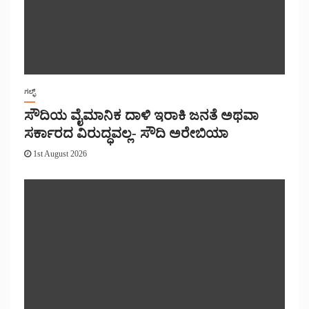
ಗಲ್ಫ್
ಸೌದಿಯ ವೈಮಾನಿಕ ದಾಳಿ ಇರಾಕಿ ಜನತೆ ಅಥವಾ
ಸರ್ಕಾರದ ವಿರುದ್ಧವಲ್ಲ- ಸೌದಿ ಅರೇಬಿಯಾ
1st August 2026