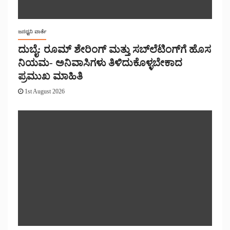
ಜನಧ್ವನಿ ವಾರ್ತೆ
ದುಬೈ: ರೂಮ್ ಶೇರಿಂಗ್ ಮತ್ತು ಸಬ್‌ಲೆಟಿಂಗ್‌ಗೆ ಹೊಸ
ನಿಯಮ- ಅನಿವಾಸಿಗಳು ತಿಳಿದುಕೊಳ್ಳಬೇಕಾದ
ಪ್ರಮುಖ ಮಾಹಿತಿ
1st August 2026