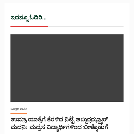
ಇದನ್ನೂ ಓದಿರಿ...
ಜನಧ್ವನಿ ವಾರ್ತೆ
ಉಮ್ರಾ ಯಾತ್ರೆಗೆ ತೆರಳಿದ ನಿಟ್ಟೆ ಅಬ್ದುರ್ರಝ್ಝಾಖ್
ಮದನಿ: ಮದ್ರಸ ವಿದ್ಯಾರ್ಥಿಗಳಿಂದ ಬೀಳ್ಕೊಡುಗೆ