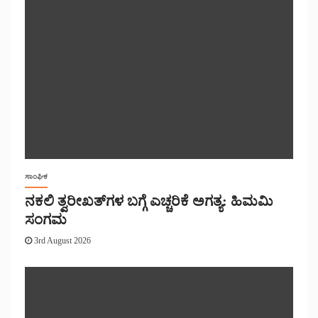
ಸಾಂಘಿಕ
ನಕಲಿ ತ್ವರೀಖತ್‌ಗಳ ಬಗ್ಗೆ ಎಚ್ಚರಿಕೆ ಅಗತ್ಯ: ಹಿಮಮಿ
ಸಂಗಮ
3rd August 2026