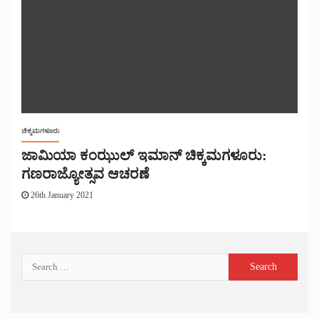
ಚಿಕ್ಕಮಗಳೂರು
ಜಾಮಿಯಾ ಕಂಝುಲ್ ಇಮಾನ್ ಚಿಕ್ಕಮಗಳೂರು:
ಗಣರಾಜ್ಯೋತ್ಸವ ಆಚರಣೆ
26th January 2021