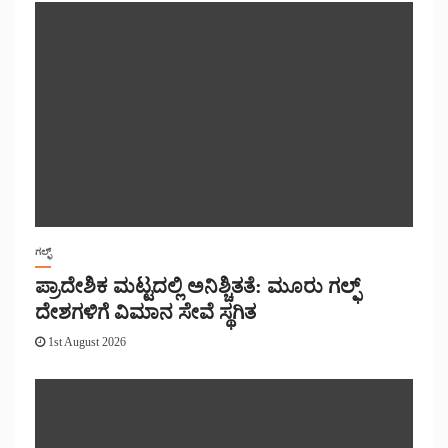
ಗಲ್ಫ್
ಪ್ರಾದೇಶಿಕ ಮಟ್ಟದಲ್ಲಿ ಅನಿಶ್ಚಿತತೆ: ಮೂರು ಗಲ್ಫ್
ದೇಶಗಳಿಗೆ ವಿಮಾನ ಸೇವೆ ಸ್ಥಗಿತ
1st August 2026