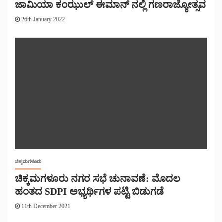
ಜಾಮಿಯಾ ಕಂಝುಲ್ ಈಮಾನ್ ನಲ್ಲಿ ಗಣರಾಜ್ಯೋತ್ಸವ
26th January 2022
ಚಿಕ್ಕಮಗಳೂರು
ಚಿಕ್ಕಮಗಳೂರು ನಗರ ಸಭೆ ಚುನಾವಣೆ: ಮೊದಲ
ಹಂತದ SDPI ಅಭ್ಯರ್ಥಿಗಳ ಪಟ್ಟಿ ಬಿಡುಗಡೆ
11th December 2021