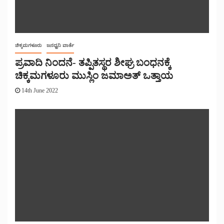
ಚಿಕ್ಕಮಗಳೂರು
ಜನಧ್ವನಿ ವಾರ್ತೆ
ಪ್ರವಾದಿ ನಿಂದನೆ- ತಪ್ಪಿತಸ್ಥರ ಶೀಘ್ರ ಬಂಧನಕ್ಕೆ
ಚಿಕ್ಕಮಗಳೂರು ಮುಸ್ಲಿಂ ಜಮಾಅತ್ ಒತ್ತಾಯ
14th June 2022