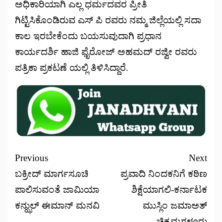
ಅಧಿಕಾರಿಯಾಗಿ ಎಲ್ಲ ಧರ್ಮದವರ ಪ್ರೀತಿ
ಗಿಟ್ಟಿಸಿಕೊಂಡಿರುವ ಎಸ್ ಪಿ ರವರು ನಮ್ಮ ಜಿಲ್ಲೆಯಲ್ಲಿ ಸದಾ
ಕಾಲ ಇರಬೇಕೆಂದು ಬಯಸುವುದಾಗಿ ಪ್ರಧಾನ
ಕಾರ್ಯದರ್ಶಿ ಹಾಜಿ ಫೈರೋಜ್ ಅಹಮದ್ ರಜ್ವೀ ರವರು
ಪತ್ರಿಕಾ ಪ್ರಕಟಣೆ ಯಲ್ಲಿ ತಿಳಿಸಿದ್ದಾರೆ.
Previous
Next
ಬಕ್ರೀದ್ ಮಾರ್ಗಸೂಚಿ
ಪ್ರವಾದಿ ನಿಂದಕನಿಗೆ ಕಠಿಣ
ಪಾಲಿಸುವಂತೆ ಜಾಮಿಯಾ
ಶಿಕ್ಷೆಯಾಗಲಿ-ಕರ್ನಾಟಕ
ಕನ್ಝುಲ್ ಈಮಾನ್ ಮನವಿ
ಮುಸ್ಲಿಂ ಜಮಾಅತ್
ಚಿಕ್ಕಮಗಳೂರು