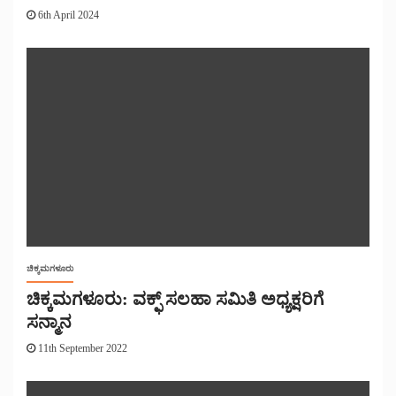
6th April 2024
ಚಿಕ್ಕಮಗಳೂರು
ಚಿಕ್ಕಮಗಳೂರು: ವಕ್ಫ್ ಸಲಹಾ ಸಮಿತಿ ಅಧ್ಯಕ್ಷರಿಗೆ
ಸನ್ಮಾನ
11th September 2022