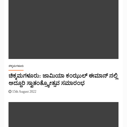
ಚಿಕ್ಕಮಗಳೂರು
ಚಿಕ್ಕಮಗಳೂರು: ಜಾಮಿಯಾ ಕಂಝುಲ್ ಈಮಾನ್ ನಲ್ಲಿ
ಅದ್ದೂರಿ ಸ್ವಾತಂತ್ರ್ಯೋತ್ಸವ ಸಮಾರಂಭ
15th August 2022