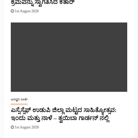
ಕ್ರಮವನ್ನು ಸ್ವಾಗತಿಸಿದ ಕತಾರ್
1st August 2026
ಜನಧ್ವನಿ ವಾರ್ತೆ
ಎಸ್ಸೆಸ್ಸೆಫ್ ಉಡುಪಿ ಜಿಲ್ಲಾ ಮಟ್ಟದ ಸಾಹಿತ್ಯೋತ್ಸವ:
ಇಂದು ಮತ್ತು ನಾಳೆ – ತ್ವಯಿಬಾ ಗಾರ್ಡನ್ ನಲ್ಲಿ
1st August 2026