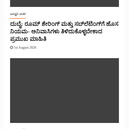
ಜನಧ್ವನಿ ವಾರ್ತೆ
ದುಬೈ: ರೂಮ್ ಶೇರಿಂಗ್ ಮತ್ತು ಸಬ್‌ಲೆಟಿಂಗ್‌ಗೆ ಹೊಸ
ನಿಯಮ- ಅನಿವಾಸಿಗಳು ತಿಳಿದುಕೊಳ್ಳಬೇಕಾದ
ಪ್ರಮುಖ ಮಾಹಿತಿ
1st August 2026