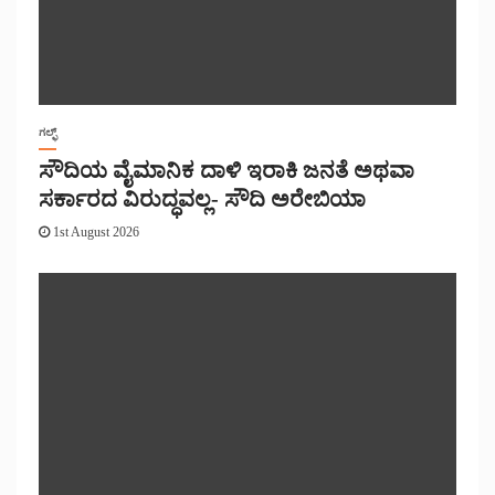
ಗಲ್ಫ್
ಸೌದಿಯ ವೈಮಾನಿಕ ದಾಳಿ ಇರಾಕಿ ಜನತೆ ಅಥವಾ
ಸರ್ಕಾರದ ವಿರುದ್ಧವಲ್ಲ- ಸೌದಿ ಅರೇಬಿಯಾ
1st August 2026