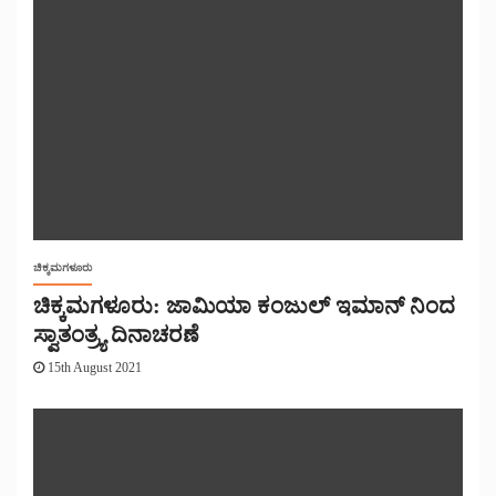
ಚಿಕ್ಕಮಗಳೂರು
ಚಿಕ್ಕಮಗಳೂರು: ಜಾಮಿಯಾ ಕಂಜುಲ್ ಇಮಾನ್ ನಿಂದ
ಸ್ವಾತಂತ್ರ್ಯ ದಿನಾಚರಣೆ
15th August 2021