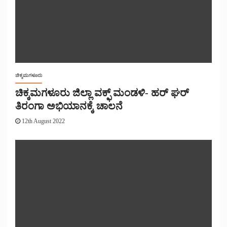
ಚಿಕ್ಕಮಗಳೂರು
ಚಿಕ್ಕಮಗಳೂರು ಜಿಲ್ಲಾ ವಕ್ಫ್ ಮಂಡಳಿ- ಹರ್ ಘರ್
ತಿರಂಗಾ ಅಭಿಯಾನಕ್ಕೆ ಚಾಲನೆ
12th August 2022