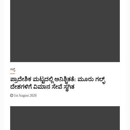
ಗಲ್ಫ್
ಪ್ರಾದೇಶಿಕ ಮಟ್ಟದಲ್ಲಿ ಅನಿಶ್ಚಿತತೆ: ಮೂರು ಗಲ್ಫ್
ದೇಶಗಳಿಗೆ ವಿಮಾನ ಸೇವೆ ಸ್ಥಗಿತ
1st August 2026