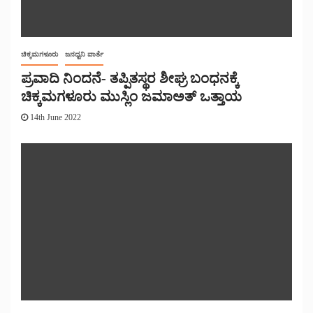
ಚಿಕ್ಕಮಗಳೂರು
ಜನಧ್ವನಿ ವಾರ್ತೆ
ಪ್ರವಾದಿ ನಿಂದನೆ- ತಪ್ಪಿತಸ್ಥರ ಶೀಘ್ರ ಬಂಧನಕ್ಕೆ
ಚಿಕ್ಕಮಗಳೂರು ಮುಸ್ಲಿಂ ಜಮಾಅತ್ ಒತ್ತಾಯ
14th June 2022