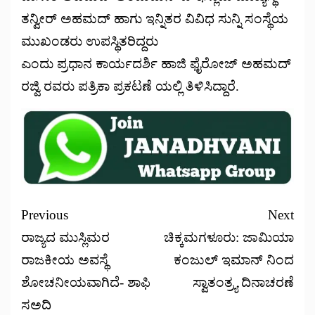
ತನ್ವೀರ್ ಅಹಮದ್ ಹಾಗು ಇನ್ನಿತರ ವಿವಿಧ ಸುನ್ನಿ ಸಂಸ್ಥೆಯ
ಮುಖಂಡರು ಉಪಸ್ಥಿತರಿದ್ದರು
ಎಂದು ಪ್ರಧಾನ ಕಾರ್ಯದರ್ಶಿ ಹಾಜಿ ಫೈರೋಜ್ ಅಹಮದ್
ರಜ್ವಿ ರವರು ಪತ್ರಿಕಾ ಪ್ರಕಟಣೆ ಯಲ್ಲಿ ತಿಳಿಸಿದ್ದಾರೆ.
Previous
Next
ರಾಜ್ಯದ ಮುಸ್ಲಿಮರ
ಚಿಕ್ಕಮಗಳೂರು: ಜಾಮಿಯಾ
ರಾಜಕೀಯ ಅವಸ್ಥೆ
ಕಂಜುಲ್ ಇಮಾನ್ ನಿಂದ
ಶೋಚನೀಯವಾಗಿದೆ- ಶಾಫಿ
ಸ್ವಾತಂತ್ರ್ಯ ದಿನಾಚರಣೆ
ಸಅದಿ