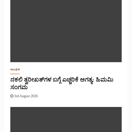
ಸಾಂಘಿಕ
ನಕಲಿ ತ್ವರೀಖತ್‌ಗಳ ಬಗ್ಗೆ ಎಚ್ಚರಿಕೆ ಅಗತ್ಯ: ಹಿಮಮಿ
ಸಂಗಮ
3rd August 2026