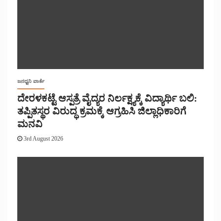
ಜನಧ್ವನಿ ವಾರ್ತೆ
ದೇರಳಕಟ್ಟೆ ಆಸ್ಪತ್ರೆ ವೈದ್ಯರ ನಿರ್ಲಕ್ಷ್ಯಕ್ಕೆ ವಿದ್ಯಾರ್ಥಿ ಬಲಿ:
ತಪ್ಪಿತಸ್ಥರ ವಿರುದ್ಧ ಕ್ರಮಕ್ಕೆ ಆಗ್ರಹಿಸಿ ಜಿಲ್ಲಾಧಿಕಾರಿಗೆ
ಮನವಿ
3rd August 2026