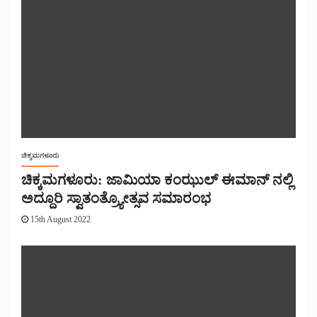
ಚಿಕ್ಕಮಗಳೂರು
ಚಿಕ್ಕಮಗಳೂರು: ಜಾಮಿಯಾ ಕಂಝುಲ್ ಈಮಾನ್ ನಲ್ಲಿ
ಅದ್ದೂರಿ ಸ್ವಾತಂತ್ರ್ಯೋತ್ಸವ ಸಮಾರಂಭ
15th August 2022