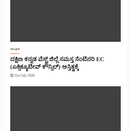
ಸಾಂಘಿಕ
ದಕ್ಷಿಣ ಕನ್ನಡ ವೆಸ್ಟ್ ಜಿಲ್ಲೆ ಸಮಸ್ತ ಸೆಂಟಿನರಿ EC
(ಎಕ್ಸಿಕ್ಯೂಟೀವ್ ಕೌನ್ಸಿಲ್) ಅಸ್ತಿತ್ವಕ್ಕೆ
31st July 2026