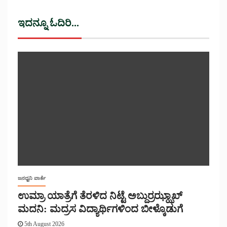
ಇದನ್ನೂ ಓದಿರಿ...
ಜನಧ್ವನಿ ವಾರ್ತೆ
ಉಮ್ರಾ ಯಾತ್ರೆಗೆ ತೆರಳಿದ ನಿಟ್ಟೆ ಅಬ್ದುರ್ರಝ್ಝಾಖ್
ಮದನಿ: ಮದ್ರಸ ವಿದ್ಯಾರ್ಥಿಗಳಿಂದ ಬೀಳ್ಕೊಡುಗೆ
5th August 2026