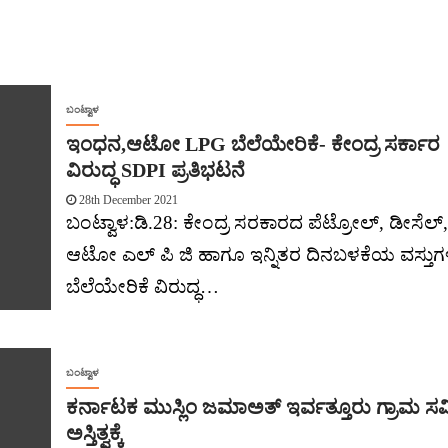
ಬಂಟ್ವಾಳ
ಇಂಧನ,ಆಟೋ LPG ಬೆಲೆಯೇರಿಕೆ- ಕೇಂದ್ರ ಸರ್ಕಾರ
ವಿರುದ್ಧ SDPI ಪ್ರತಿಭಟನೆ
28th December 2021
ಬಂಟ್ವಾಳ:ಡಿ.28: ಕೇಂದ್ರ ಸರಕಾರದ ಪೆಟ್ರೋಲ್, ಡೀಸೆಲ್,
ಆಟೋ ಎಲ್ ಪಿ ಜಿ ಹಾಗೂ ಇನ್ನಿತರ ದಿನಬಳಕೆಯ ವಸ್ತು
ಬೆಲೆಯೇರಿಕೆ ವಿರುದ್ಧ…
ಬಂಟ್ವಾಳ
ಕರ್ನಾಟಕ ಮುಸ್ಲಿಂ ಜಮಾಅತ್ ಇರ್ವತ್ತೂರು ಗ್ರಾಮ ಸಮ
ಅಸ್ತಿತ್ವಕ್ಕೆ