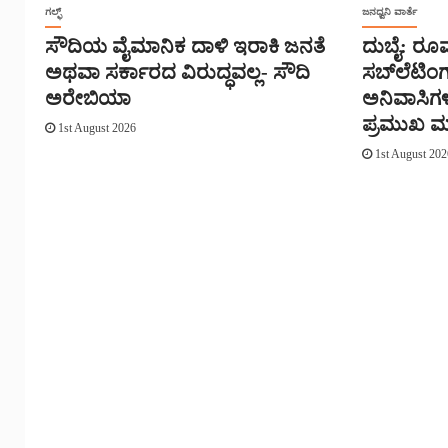
ಗಲ್ಫ್
ಜನಧ್ವನಿ ವಾರ್ತೆ
ಸೌದಿಯ ವೈಮಾನಿಕ ದಾಳಿ ಇರಾಕಿ ಜನತೆ
ದುಬೈ: ರೂಮ
ಅಥವಾ ಸರ್ಕಾರದ ವಿರುದ್ಧವಲ್ಲ- ಸೌದಿ
ಸಬ್‌ಲೆಟಿಂ
ಅರೇಬಿಯಾ
ಅನಿವಾಸಿಗಳ
ಪ್ರಮುಖ ಮ
1st August 2026
1st August 202