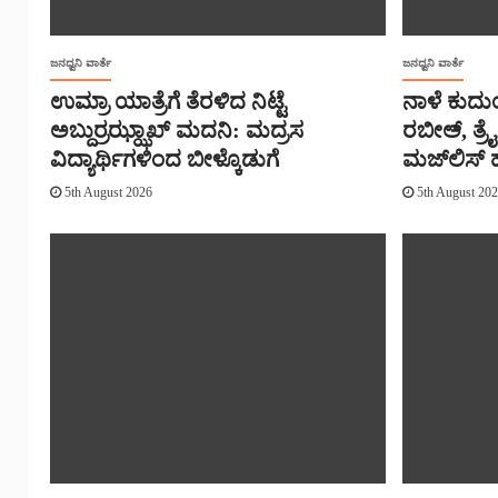
ಜನಧ್ವನಿ ವಾರ್ತೆ
ಜನಧ್ವನಿ ವಾರ್ತೆ
ಉಮ್ರಾ ಯಾತ್ರೆಗೆ ತೆರಳಿದ ನಿಟ್ಟೆ
ನಾಳೆ ಕುದು
ಅಬ್ದುರ್ರಝ್ಝಾಖ್ ಮದನಿ: ಮದ್ರಸ
ರಬೀಅ್, ತ್
ವಿದ್ಯಾರ್ಥಿಗಳಿಂದ ಬೀಳ್ಕೊಡುಗೆ
ಮಜ್‌‌ಲಿಸ್
5th August 2026
5th August 20