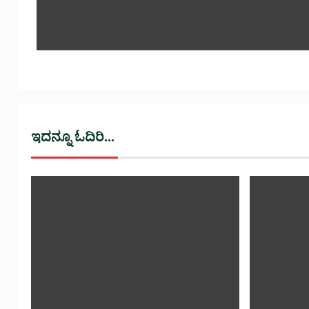
ಇದನ್ನೂ ಓದಿರಿ...