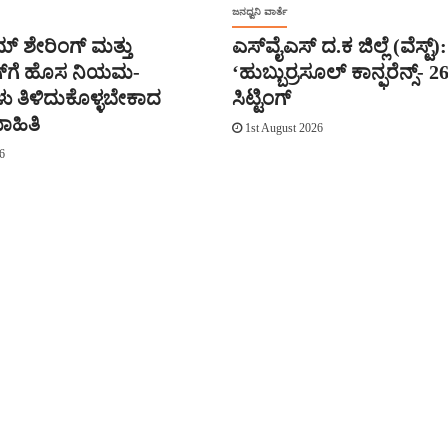
ಜನಧ್ವನಿ ವಾರ್ತೆ
್ ಶೇರಿಂಗ್ ಮತ್ತು
ಎಸ್‌ವೈಎಸ್ ದ.ಕ ಜಿಲ್ಲೆ (ವೆಸ್ಟ್):
ಗ್‌ಗೆ ಹೊಸ ನಿಯಮ-
‘ಹುಬ್ಬುರ್ರಸೂಲ್ ಕಾನ್ಫರೆನ್ಸ್- 26’
ು ತಿಳಿದುಕೊಳ್ಳಬೇಕಾದ
ಸಿಟ್ಟಿಂಗ್
ಾಹಿತಿ
1st August 2026
6