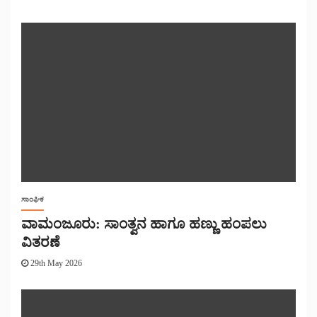
ಸಾಂಘಿಕ
ವಾಮಂಜೂರು: ಸಾಂತ್ವನ ಹಾಗೂ ಹಣ್ಣು ಹಂಪಲು
ವಿತರಣೆ
29th May 2026