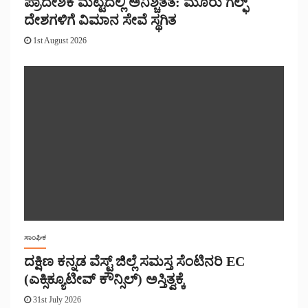
ಪ್ರಾದೇಶಿಕ ಮಟ್ಟದಲ್ಲಿ ಅನಿಶ್ಚಿತತೆ: ಮೂರು ಗಲ್ಫ್
ದೇಶಗಳಿಗೆ ವಿಮಾನ ಸೇವೆ ಸ್ಥಗಿತ
1st August 2026
ಸಾಂಘಿಕ
ದಕ್ಷಿಣ ಕನ್ನಡ ವೆಸ್ಟ್ ಜಿಲ್ಲೆ ಸಮಸ್ತ ಸೆಂಟಿನರಿ EC
(ಎಕ್ಸಿಕ್ಯೂಟೀವ್ ಕೌನ್ಸಿಲ್) ಅಸ್ತಿತ್ವಕ್ಕೆ
31st July 2026