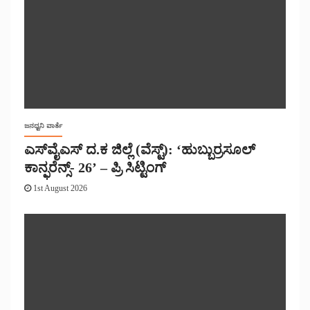
ಜನಧ್ವನಿ ವಾರ್ತೆ
ಎಸ್‌ವೈಎಸ್ ದ.ಕ ಜಿಲ್ಲೆ (ವೆಸ್ಟ್): ‘ಹುಬ್ಬುರ್ರಸೂಲ್
ಕಾನ್ಫರೆನ್ಸ್- 26’ – ಪ್ರಿ ಸಿಟ್ಟಿಂಗ್
1st August 2026