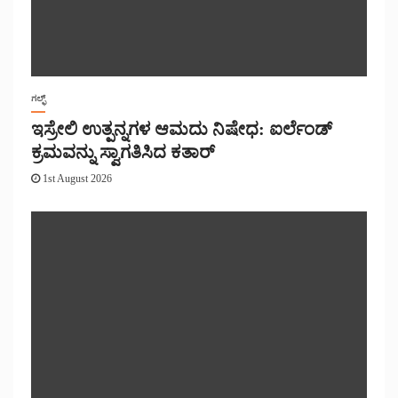
ಗಲ್ಫ್
ಇಸ್ರೇಲಿ ಉತ್ಪನ್ನಗಳ ಆಮದು ನಿಷೇಧ: ಐರ್ಲೆಂಡ್
ಕ್ರಮವನ್ನು ಸ್ವಾಗತಿಸಿದ ಕತಾರ್
1st August 2026