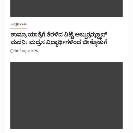
ಜನಧ್ವನಿ ವಾರ್ತೆ
ಉಮ್ರಾ ಯಾತ್ರೆಗೆ ತೆರಳಿದ ನಿಟ್ಟೆ ಅಬ್ದುರ್ರಝ್ಝಾಖ್
ಮದನಿ: ಮದ್ರಸ ವಿದ್ಯಾರ್ಥಿಗಳಿಂದ ಬೀಳ್ಕೊಡುಗೆ
5th August 2026