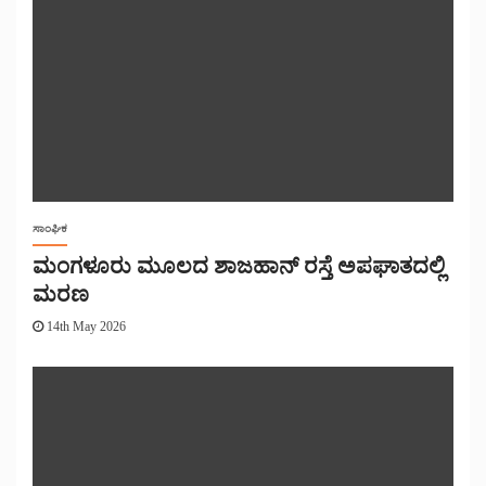
ಸಾಂಘಿಕ
ಮಂಗಳೂರು ಮೂಲದ ಶಾಜಹಾನ್ ರಸ್ತೆ ಅಪಘಾತದಲ್ಲಿ
ಮರಣ
14th May 2026