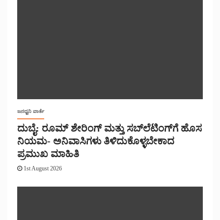
ಜನಧ್ವನಿ ವಾರ್ತೆ
ದುಬೈ: ರೂಮ್ ಶೇರಿಂಗ್ ಮತ್ತು ಸಬ್‌ಲೆಟಿಂಗ್‌ಗೆ ಹೊಸ
ನಿಯಮ- ಅನಿವಾಸಿಗಳು ತಿಳಿದುಕೊಳ್ಳಬೇಕಾದ
ಪ್ರಮುಖ ಮಾಹಿತಿ
1st August 2026