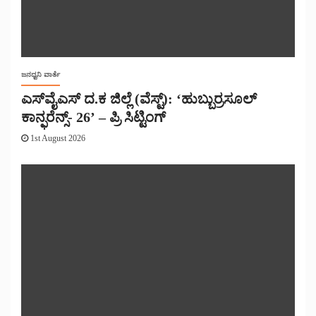
ಜನಧ್ವನಿ ವಾರ್ತೆ
ಎಸ್‌ವೈಎಸ್ ದ.ಕ ಜಿಲ್ಲೆ (ವೆಸ್ಟ್): ‘ಹುಬ್ಬುರ್ರಸೂಲ್
ಕಾನ್ಫರೆನ್ಸ್- 26’ – ಪ್ರಿ ಸಿಟ್ಟಿಂಗ್
1st August 2026