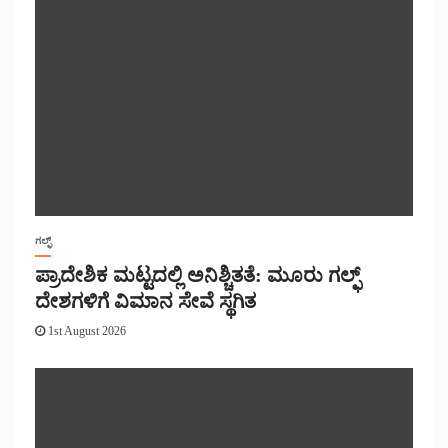
ಗಲ್ಫ್
ಪ್ರಾದೇಶಿಕ ಮಟ್ಟದಲ್ಲಿ ಅನಿಶ್ಚಿತತೆ: ಮೂರು ಗಲ್ಫ್
ದೇಶಗಳಿಗೆ ವಿಮಾನ ಸೇವೆ ಸ್ಥಗಿತ
1st August 2026