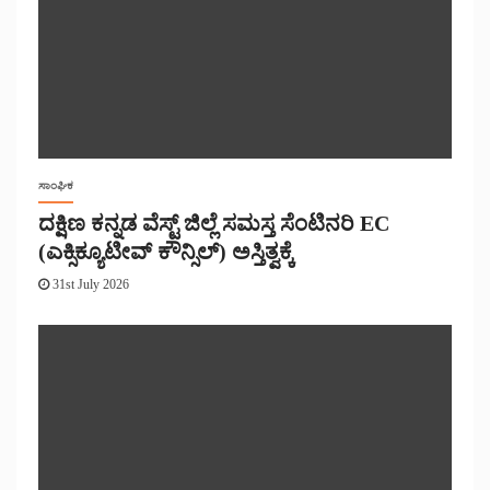
ಸಾಂಘಿಕ
ದಕ್ಷಿಣ ಕನ್ನಡ ವೆಸ್ಟ್ ಜಿಲ್ಲೆ ಸಮಸ್ತ ಸೆಂಟಿನರಿ EC
(ಎಕ್ಸಿಕ್ಯೂಟೀವ್ ಕೌನ್ಸಿಲ್) ಅಸ್ತಿತ್ವಕ್ಕೆ
31st July 2026