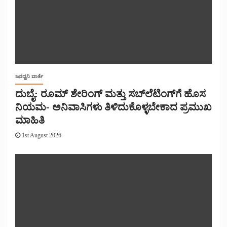
ಜನಧ್ವನಿ ವಾರ್ತೆ
ದುಬೈ: ರೂಮ್ ಶೇರಿಂಗ್ ಮತ್ತು ಸಬ್‌ಲೆಟಿಂಗ್‌ಗೆ ಹೊಸ
ನಿಯಮ- ಅನಿವಾಸಿಗಳು ತಿಳಿದುಕೊಳ್ಳಬೇಕಾದ ಪ್ರಮುಖ
ಮಾಹಿತಿ
1st August 2026