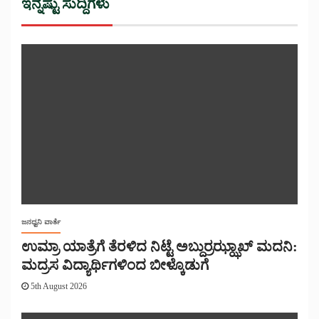
ಇನ್ನಷ್ಟು ಸುದ್ದಿಗಳು
ಜನಧ್ವನಿ ವಾರ್ತೆ
ಉಮ್ರಾ ಯಾತ್ರೆಗೆ ತೆರಳಿದ ನಿಟ್ಟೆ ಅಬ್ದುರ್ರಝ್ಝಾಖ್ ಮದನಿ:
ಮದ್ರಸ ವಿದ್ಯಾರ್ಥಿಗಳಿಂದ ಬೀಳ್ಕೊಡುಗೆ
5th August 2026