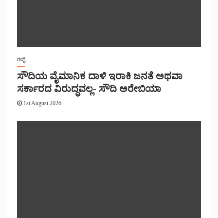
ಗಲ್ಫ್
ಸೌದಿಯ ವೈಮಾನಿಕ ದಾಳಿ ಇರಾಕಿ ಜನತೆ ಅಥವಾ
ಸರ್ಕಾರದ ವಿರುದ್ಧವಲ್ಲ- ಸೌದಿ ಅರೇಬಿಯಾ
1st August 2026