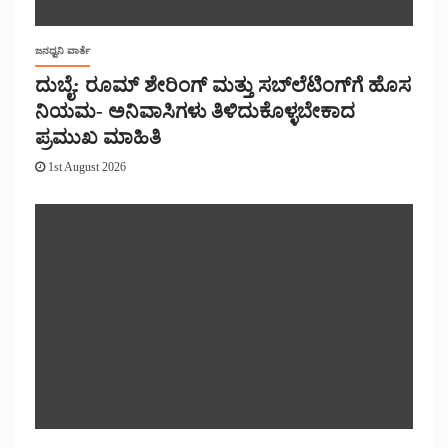
ಜನಧ್ವನಿ ವಾರ್ತೆ
ದುಬೈ: ರೂಮ್ ಶೇರಿಂಗ್ ಮತ್ತು ಸಬ್‌ಲೆಟಿಂಗ್‌ಗೆ ಹೊಸ
ನಿಯಮ- ಅನಿವಾಸಿಗಳು ತಿಳಿದುಕೊಳ್ಳಬೇಕಾದ
ಪ್ರಮುಖ ಮಾಹಿತಿ
1st August 2026