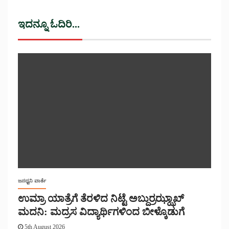
ಇದನ್ನೂ ಓದಿರಿ...
ಜನಧ್ವನಿ ವಾರ್ತೆ
ಉಮ್ರಾ ಯಾತ್ರೆಗೆ ತೆರಳಿದ ನಿಟ್ಟೆ ಅಬ್ದುರ್ರಝ್ಝಾಖ್
ಮದನಿ: ಮದ್ರಸ ವಿದ್ಯಾರ್ಥಿಗಳಿಂದ ಬೀಳ್ಕೊಡುಗೆ
5th August 2026