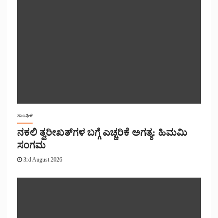
ಸಾಂಘಿಕ
ನಕಲಿ ತ್ವರೀಖತ್‌ಗಳ ಬಗ್ಗೆ ಎಚ್ಚರಿಕೆ ಅಗತ್ಯ: ಹಿಮಮಿ
ಸಂಗಮ
3rd August 2026