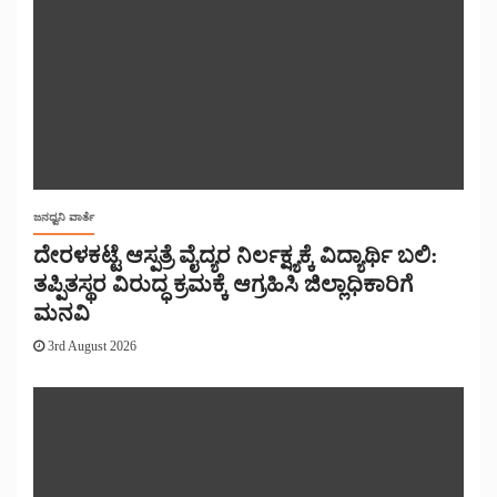
ಜನಧ್ವನಿ ವಾರ್ತೆ
ದೇರಳಕಟ್ಟೆ ಆಸ್ಪತ್ರೆ ವೈದ್ಯರ ನಿರ್ಲಕ್ಷ್ಯಕ್ಕೆ ವಿದ್ಯಾರ್ಥಿ ಬಲಿ:
ತಪ್ಪಿತಸ್ಥರ ವಿರುದ್ಧ ಕ್ರಮಕ್ಕೆ ಆಗ್ರಹಿಸಿ ಜಿಲ್ಲಾಧಿಕಾರಿಗೆ
ಮನವಿ
3rd August 2026