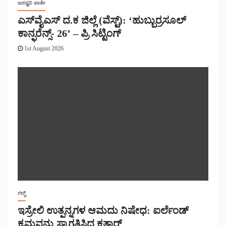
ಜನಧ್ವನಿ ವಾರ್ತೆ
ಎಸ್‌ವೈಎಸ್ ದ.ಕ ಜಿಲ್ಲೆ (ವೆಸ್ಟ್): ‘ಹುಬ್ಬುರ್ರಸೂಲ್
ಕಾನ್ಫರೆನ್ಸ್- 26’ – ಪ್ರಿ ಸಿಟ್ಟಿಂಗ್
1st August 2026
ಗಲ್ಫ್
ಇಸ್ರೇಲಿ ಉತ್ಪನ್ನಗಳ ಆಮದು ನಿಷೇಧ: ಐರ್ಲೆಂಡ್
ಕ್ರಮವನ್ನು ಸ್ವಾಗತಿಸಿದ ಕತಾರ್