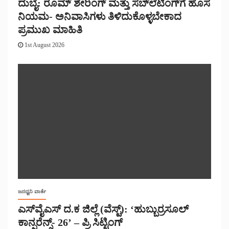
ದುಬೈ: ರೂಮ್ ಶೇರಿಂಗ್ ಮತ್ತು ಸಬ್‌ಲೆಟಿಂಗ್‌ಗೆ ಹೊಸ
ನಿಯಮ- ಅನಿವಾಸಿಗಳು ತಿಳಿದುಕೊಳ್ಳಬೇಕಾದ
ಪ್ರಮುಖ ಮಾಹಿತಿ
1st August 2026
ಜನಧ್ವನಿ ವಾರ್ತೆ
ಎಸ್‌ವೈಎಸ್ ದ.ಕ ಜಿಲ್ಲೆ (ವೆಸ್ಟ್): ‘ಹುಬ್ಬುರ್ರಸೂಲ್
ಕಾನ್ಫರೆನ್ಸ್- 26’ – ಪ್ರಿ ಸಿಟ್ಟಿಂಗ್