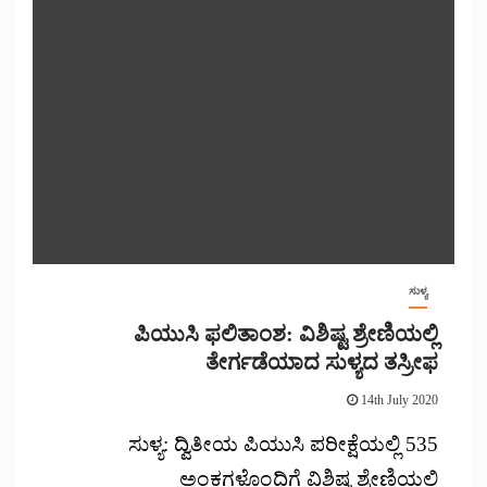
ಸುಳ್ಯ
ಪಿಯುಸಿ ಫಲಿತಾಂಶ: ವಿಶಿಷ್ಟ ಶ್ರೇಣಿಯಲ್ಲಿ
ತೇರ್ಗಡೆಯಾದ ಸುಳ್ಯದ ತಸ್ರೀಫ
14th July 2020
ಸುಳ್ಯ: ದ್ವಿತೀಯ ಪಿಯುಸಿ ಪರೀಕ್ಷೆಯಲ್ಲಿ 535
ಅಂಕಗಳೊಂದಿಗೆ ವಿಶಿಷ್ಟ ಶ್ರೇಣಿಯಲ್ಲಿ