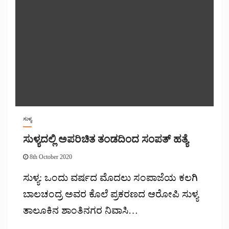
ಸುಳ್ಯ
ಸುಳ್ಯದಲ್ಲಿ ಅಪರಿಚಿತ ತಂಡದಿಂದ ಸಂಪತ್ ಹತ್ಯೆ
8th October 2020
ಸುಳ್ಯ: ಒಂದು ವರ್ಷದ ಮೊದಲು ಸಂಪಾಜೆಯ ಕಲಗಿ
ಬಾಲಚಂದ್ರ ಅವರ ಕೊಲೆ ಪ್ರಕರಣದ ಆರೋಪಿ ಸುಳ್ಯ
ತಾಲೂಕಿನ ಶಾಂತಿನಗರ ನಿವಾಸಿ…