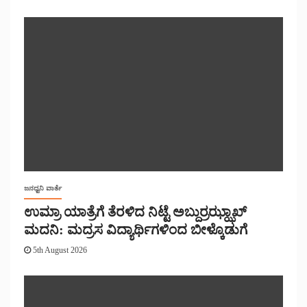
ಜನಧ್ವನಿ ವಾರ್ತೆ
ಉಮ್ರಾ ಯಾತ್ರೆಗೆ ತೆರಳಿದ ನಿಟ್ಟೆ ಅಬ್ದುರ್ರಝ್ಝಾಖ್
ಮದನಿ: ಮದ್ರಸ ವಿದ್ಯಾರ್ಥಿಗಳಿಂದ ಬೀಳ್ಕೊಡುಗೆ
5th August 2026