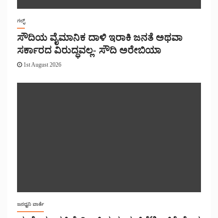
ಗಲ್ಫ್
ಸೌದಿಯ ವೈಮಾನಿಕ ದಾಳಿ ಇರಾಕಿ ಜನತೆ ಅಥವಾ
ಸರ್ಕಾರದ ವಿರುದ್ಧವಲ್ಲ- ಸೌದಿ ಅರೇಬಿಯಾ
1st August 2026
ಜನಧ್ವನಿ ವಾರ್ತೆ