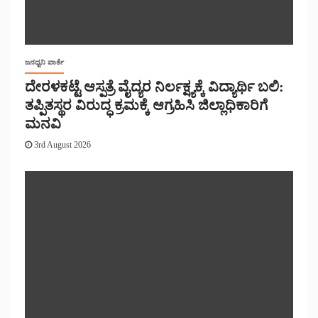
ಜನಧ್ವನಿ ವಾರ್ತೆ
ದೇರಳಕಟ್ಟೆ ಆಸ್ಪತ್ರೆ ವೈದ್ಯರ ನಿರ್ಲಕ್ಷ್ಯಕ್ಕೆ ವಿದ್ಯಾರ್ಥಿ ಬಲಿ:
ತಪ್ಪಿತಸ್ಥರ ವಿರುದ್ಧ ಕ್ರಮಕ್ಕೆ ಆಗ್ರಹಿಸಿ ಜಿಲ್ಲಾಧಿಕಾರಿಗೆ
ಮನವಿ
3rd August 2026