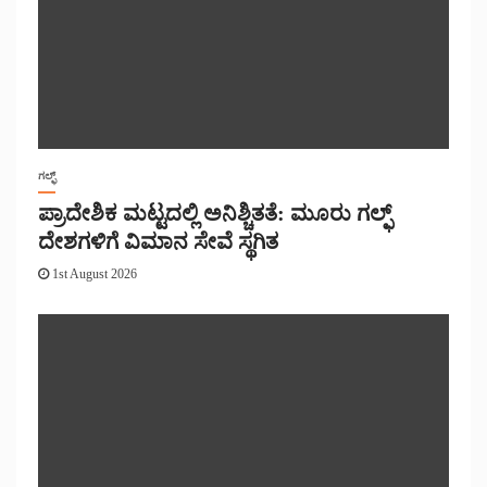
ಗಲ್ಫ್
ಪ್ರಾದೇಶಿಕ ಮಟ್ಟದಲ್ಲಿ ಅನಿಶ್ಚಿತತೆ: ಮೂರು ಗಲ್ಫ್
ದೇಶಗಳಿಗೆ ವಿಮಾನ ಸೇವೆ ಸ್ಥಗಿತ
1st August 2026