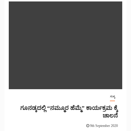
ಸುಳ್ಯ
ಗೂನಡ್ಕದಲ್ಲಿ “ನಮ್ಮೂರ ಹೆಮ್ಮೆ” ಕಾರ್ಯಕ್ರಮ ಕ್ಕೆ
ಚಾಲನೆ
9th September 2020