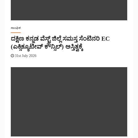
ಸಾಂಘಿಕ
ದಕ್ಷಿಣ ಕನ್ನಡ ವೆಸ್ಟ್ ಜಿಲ್ಲೆ ಸಮಸ್ತ ಸೆಂಟಿನರಿ EC
(ಎಕ್ಸಿಕ್ಯೂಟೀವ್ ಕೌನ್ಸಿಲ್) ಅಸ್ತಿತ್ವಕ್ಕೆ
31st July 2026