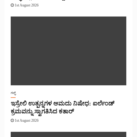
1st August 2026
ಗಲ್ಫ್
ಇಸ್ರೇಲಿ ಉತ್ಪನ್ನಗಳ ಆಮದು ನಿಷೇಧ: ಐರ್ಲೆಂಡ್
ಕ್ರಮವನ್ನು ಸ್ವಾಗತಿಸಿದ ಕತಾರ್
1st August 2026