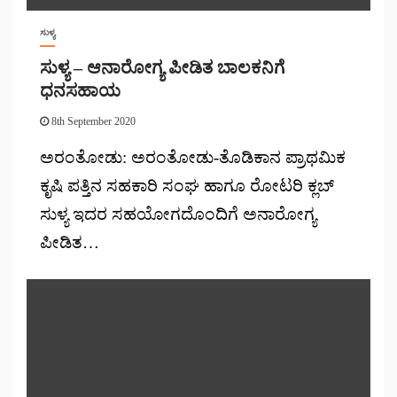
ಸುಳ್ಯ
ಸುಳ್ಯ – ಆನಾರೋಗ್ಯ ಪೀಡಿತ ಬಾಲಕನಿಗೆ
ಧನಸಹಾಯ
8th September 2020
ಅರಂತೋಡು: ಅರಂತೋಡು-ತೊಡಿಕಾನ ಪ್ರಾಥಮಿಕ
ಕೃಷಿ ಪತ್ತಿನ ಸಹಕಾರಿ ಸಂಘ ಹಾಗೂ ರೋಟರಿ ಕ್ಲಬ್
ಸುಳ್ಯ ಇದರ ಸಹಯೋಗದೊಂದಿಗೆ ಅನಾರೋಗ್ಯ
ಪೀಡಿತ…