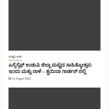
ಜನಧ್ವನಿ ವಾರ್ತೆ
ಎಸ್ಸೆಸ್ಸೆಫ್ ಉಡುಪಿ ಜಿಲ್ಲಾ ಮಟ್ಟದ ಸಾಹಿತ್ಯೋತ್ಸವ:
ಇಂದು ಮತ್ತು ನಾಳೆ – ತ್ವಯಿಬಾ ಗಾರ್ಡನ್ ನಲ್ಲಿ
1st August 2026