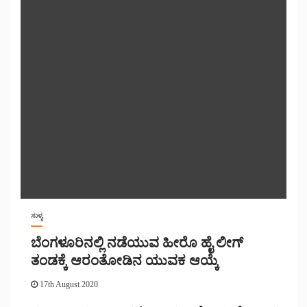
ಸುಳ್ಯ
ಬೆಂಗಳೂರಿನಲ್ಲಿ ನಡೆಯುವ ಹೀರೊ ಹೈ ಲೀಗ್
ತಂಡಕ್ಕೆ ಆರಂತೋಡಿನ ಯುವಕ ಆಯ್ಕೆ
17th August 2020