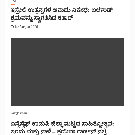
ಇಸ್ರೇಲಿ ಉತ್ಪನ್ನಗಳ ಆಮದು ನಿಷೇಧ: ಐರ್ಲೆಂಡ್
ಕ್ರಮವನ್ನು ಸ್ವಾಗತಿಸಿದ ಕತಾರ್
1st August 2026
ಜನಧ್ವನಿ ವಾರ್ತೆ
ಎಸ್ಸೆಸ್ಸೆಫ್ ಉಡುಪಿ ಜಿಲ್ಲಾ ಮಟ್ಟದ ಸಾಹಿತ್ಯೋತ್ಸವ:
ಇಂದು ಮತ್ತು ನಾಳೆ – ತ್ವಯಿಬಾ ಗಾರ್ಡನ್ ನಲ್ಲಿ