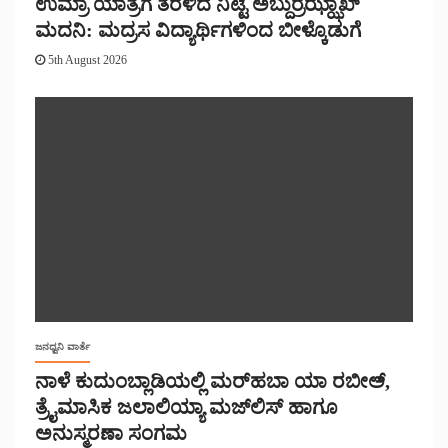
ಉಮ್ರಾ ಯಾತ್ರೆಗೆ ತೆರಳಿದ ನಿಟ್ಟೆ ಅಬ್ದುರ್ರಝ್ಝಾಖ್
ಮದನಿ: ಮದ್ರಸ ವಿದ್ಯಾರ್ಥಿಗಳಿಂದ ಬೀಳ್ಕೊಡುಗೆ
5th August 2026
ಜನಧ್ವನಿ ವಾರ್ತೆ
ನಾಳೆ ಕುದುಂಬ್ಲಾಡಿಯಲ್ಲಿ ಮರ್‌‌ಹಬಾ ಯಾ ರಬೀಅ್,
ತ್ರೈಮಾಸಿಕ ಜಲಾಲಿಯ್ಯಾ ಮಜ್‌‌ಲಿಸ್‌‌ ಹಾಗೂ
ಅನುಸ್ಮರಣಾ ಸಂಗಮ