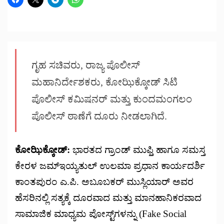
ಗೃಹ ಸಚಿವರು, ರಾಜ್ಯ ಪೊಲೀಸ್
ಮಹಾನಿರ್ದೇಶಕರು, ಕೋಝಿಕ್ಕೋಡ್ ಸಿಟಿ
ಪೊಲೀಸ್ ಕಮಿಷನರ್ ಮತ್ತು ಕುಂದಮಂಗಲಂ
ಪೊಲೀಸ್ ಠಾಣೆಗೆ ದೂರು ನೀಡಲಾಗಿದೆ.
ಕೋಝಿಕ್ಕೋಡ್:
ಭಾರತದ ಗ್ರಾಂಡ್ ಮುಫ್ತಿ ಹಾಗೂ ಸಮಸ್ತ
ಕೇರಳ ಜಮ್‌ಇಯ್ಯತುಲ್ ಉಲಮಾ ಪ್ರಧಾನ ಕಾರ್ಯದರ್ಶಿ
ಕಾಂತಪುರಂ ಎ.ಪಿ. ಅಬೂಬಕರ್ ಮುಸ್ಲಿಯಾರ್ ಅವರ
ಹೆಸರಿನಲ್ಲಿ ಸತ್ಯಕ್ಕೆ ದೂರವಾದ ಮತ್ತು ಮಾನಹಾನಿಕರವಾದ
ಸಾಮಾಜಿಕ ಮಾಧ್ಯಮ ಪೋಸ್ಟ್‌ಗಳನ್ನು (Fake Social