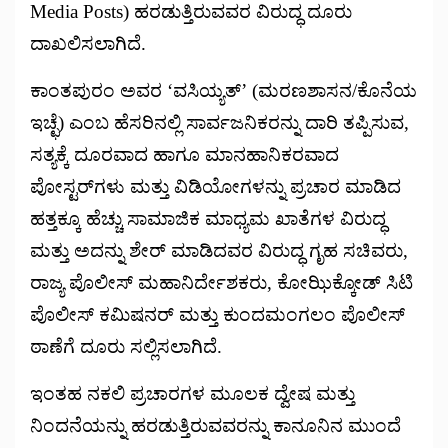
Media Posts) ಹರಡುತ್ತಿರುವವರ ವಿರುದ್ಧ ದೂರು
ದಾಖಲಿಸಲಾಗಿದೆ.
ಕಾಂತಪುರಂ ಅವರ ‘ವಸಿಯ್ಯತ್’ (ಮರಣಶಾಸನ/ಕೊನೆಯ
ಇಚ್ಛೆ) ಎಂಬ ಹೆಸರಿನಲ್ಲಿ ಸಾರ್ವಜನಿಕರನ್ನು ದಾರಿ ತಪ್ಪಿಸುವ,
ಸತ್ಯಕ್ಕೆ ದೂರವಾದ ಹಾಗೂ ಮಾನಹಾನಿಕರವಾದ
ಪೋಸ್ಟರ್‌ಗಳು ಮತ್ತು ವಿಡಿಯೋಗಳನ್ನು ಪ್ರಚಾರ ಮಾಡಿದ
ಹತ್ತಕ್ಕೂ ಹೆಚ್ಚು ಸಾಮಾಜಿಕ ಮಾಧ್ಯಮ ಖಾತೆಗಳ ವಿರುದ್ಧ
ಮತ್ತು ಅದನ್ನು ಶೇರ್ ಮಾಡಿದವರ ವಿರುದ್ಧ ಗೃಹ ಸಚಿವರು,
ರಾಜ್ಯ ಪೊಲೀಸ್ ಮಹಾನಿರ್ದೇಶಕರು, ಕೋಝಿಕ್ಕೋಡ್ ಸಿಟಿ
ಪೊಲೀಸ್ ಕಮಿಷನರ್ ಮತ್ತು ಕುಂದಮಂಗಲಂ ಪೊಲೀಸ್
ಠಾಣೆಗೆ ದೂರು ಸಲ್ಲಿಸಲಾಗಿದೆ.
ಇಂತಹ ನಕಲಿ ಪ್ರಚಾರಗಳ ಮೂಲಕ ದ್ವೇಷ ಮತ್ತು
ನಿಂದನೆಯನ್ನು ಹರಡುತ್ತಿರುವವರನ್ನು ಕಾನೂನಿನ ಮುಂದೆ