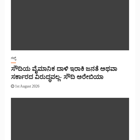
ಗಲ್ಫ್
ಸೌದಿಯ ವೈಮಾನಿಕ ದಾಳಿ ಇರಾಕಿ ಜನತೆ ಅಥವಾ
ಸರ್ಕಾರದ ವಿರುದ್ಧವಲ್ಲ- ಸೌದಿ ಅರೇಬಿಯಾ
1st August 2026