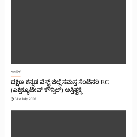
ಸಾಂಘಿಕ
ದಕ್ಷಿಣ ಕನ್ನಡ ವೆಸ್ಟ್ ಜಿಲ್ಲೆ ಸಮಸ್ತ ಸೆಂಟಿನರಿ EC
(ಎಕ್ಸಿಕ್ಯೂಟೀವ್ ಕೌನ್ಸಿಲ್) ಅಸ್ತಿತ್ವಕ್ಕೆ
31st July 2026