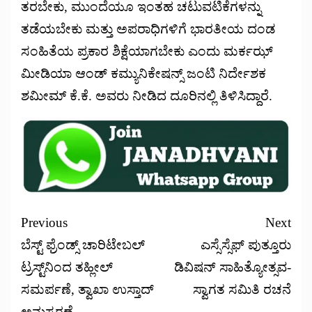
ತರಬೇಕು, ಮುಂದೆಯೂ ಇಂತಹ ಚಟುವಟಿಕೆಗಳನ್ನು
ತಡೆಯಬೇಕು ಮತ್ತು ಅಪರಾಧಿಗಳಿಗೆ ಭಾರತೀಯ ದಂಡ
ಸಂಹಿತೆಯ ಪ್ರಕಾರ ಶಿಕ್ಷೆಯಾಗಬೇಕು ಎಂದು ಮರ್ಕಝ್
ಮೀಡಿಯಾ ಆಂಡ್ ಕಮ್ಯುನಿಕೇಷನ್ಸ್ ಜಂಟಿ ನಿರ್ದೇಶಕ
ಶಮೀಮ್ ಕೆ.ಕೆ. ಅವರು ನೀಡಿದ ದೂರಿನಲ್ಲಿ ತಿಳಿಸಿದ್ದಾರೆ.
Previous
Next
ಬೆಸ್ಟ್ ಫ್ರೆಂಡ್ಸ್ ಚಾರಿಟೇಬಲ್
ಎಸ್ಸೆಸ್ಸೆಫ್ ಪುತ್ತೂರು
ಟ್ರಸ್ಟ್‌ನಿಂದ ತಹ್ಲೀಲ್
ಡಿವಿಷನ್ ಸಾಹಿತ್ಯೋತ್ಸವ-
ಸಮರ್ಪಣೆ, ತ್ವಾಖಾ ಉಸ್ತಾದ್
ಸ್ವಾಗತ ಸಮಿತಿ ರಚನೆ
ಅನುಸ್ಮರಣೆ