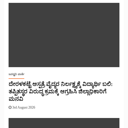
ಜನಧ್ವನಿ ವಾರ್ತೆ
ದೇರಳಕಟ್ಟೆ ಆಸ್ಪತ್ರೆ ವೈದ್ಯರ ನಿರ್ಲಕ್ಷ್ಯಕ್ಕೆ ವಿದ್ಯಾರ್ಥಿ ಬಲಿ:
ತಪ್ಪಿತಸ್ಥರ ವಿರುದ್ಧ ಕ್ರಮಕ್ಕೆ ಆಗ್ರಹಿಸಿ ಜಿಲ್ಲಾಧಿಕಾರಿಗೆ
ಮನವಿ
3rd August 2026