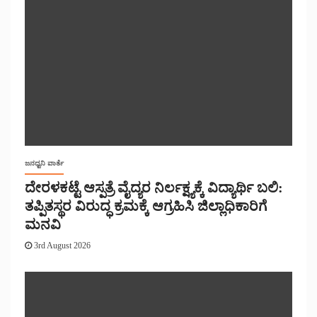
ಜನಧ್ವನಿ ವಾರ್ತೆ
ದೇರಳಕಟ್ಟೆ ಆಸ್ಪತ್ರೆ ವೈದ್ಯರ ನಿರ್ಲಕ್ಷ್ಯಕ್ಕೆ ವಿದ್ಯಾರ್ಥಿ ಬಲಿ:
ತಪ್ಪಿತಸ್ಥರ ವಿರುದ್ಧ ಕ್ರಮಕ್ಕೆ ಆಗ್ರಹಿಸಿ ಜಿಲ್ಲಾಧಿಕಾರಿಗೆ
ಮನವಿ
3rd August 2026