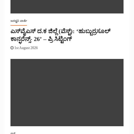
ಜನಧ್ವನಿ ವಾರ್ತೆ
ಎಸ್‌ವೈಎಸ್ ದ.ಕ ಜಿಲ್ಲೆ (ವೆಸ್ಟ್): ‘ಹುಬ್ಬುರ್ರಸೂಲ್
ಕಾನ್ಫರೆನ್ಸ್- 26’ – ಪ್ರಿ ಸಿಟ್ಟಿಂಗ್
1st August 2026
ಗಲ್ಫ್