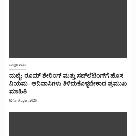
ಜನಧ್ವನಿ ವಾರ್ತೆ
ದುಬೈ: ರೂಮ್ ಶೇರಿಂಗ್ ಮತ್ತು ಸಬ್‌ಲೆಟಿಂಗ್‌ಗೆ ಹೊಸ
ನಿಯಮ- ಅನಿವಾಸಿಗಳು ತಿಳಿದುಕೊಳ್ಳಬೇಕಾದ ಪ್ರಮುಖ
ಮಾಹಿತಿ
1st August 2026