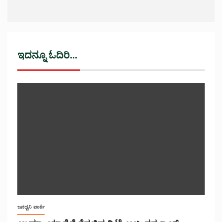
ಇದನ್ನೂ ಓದಿರಿ...
ಜನಧ್ವನಿ ವಾರ್ತೆ