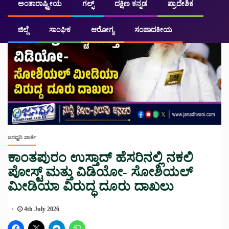
ಅಂತಾರಾಷ್ಟ್ರೀಯ
ಗಲ್ಫ್
ದಕ್ಷಿಣ ಕನ್ನಡ
ಪ್ರಾದೇಶಿಕ
ಜಿಲ್ಲೆ
ಸಾಂಘಿಕ
ಆರೋಗ್ಯ
ಸಂಪಾದಕೀಯ
ಜನಧ್ವನಿ ವಾರ್ತೆ
ಕಾಂತಪುರಂ ಉಸ್ತಾದ್ ಹೆಸರಿನಲ್ಲಿ ನಕಲಿ
ಪೋಸ್ಟ್ ಮತ್ತು ವಿಡಿಯೋ- ಸೋಶಿಯಲ್
ಮೀಡಿಯಾ ವಿರುದ್ಧ ದೂರು ದಾಖಲು
4th July 2026