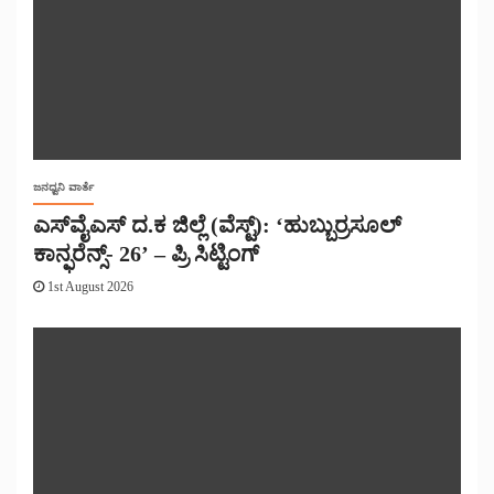
ಜನಧ್ವನಿ ವಾರ್ತೆ
ಎಸ್‌ವೈಎಸ್ ದ.ಕ ಜಿಲ್ಲೆ (ವೆಸ್ಟ್): ‘ಹುಬ್ಬುರ್ರಸೂಲ್
ಕಾನ್ಫರೆನ್ಸ್- 26’ – ಪ್ರಿ ಸಿಟ್ಟಿಂಗ್
1st August 2026