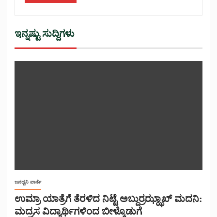
ಇನ್ನಷ್ಟು ಸುದ್ದಿಗಳು
ಜನಧ್ವನಿ ವಾರ್ತೆ
ಉಮ್ರಾ ಯಾತ್ರೆಗೆ ತೆರಳಿದ ನಿಟ್ಟೆ ಅಬ್ದುರ್ರಝ್ಝಾಖ್ ಮದನಿ:
ಮದ್ರಸ ವಿದ್ಯಾರ್ಥಿಗಳಿಂದ ಬೀಳ್ಕೊಡುಗೆ