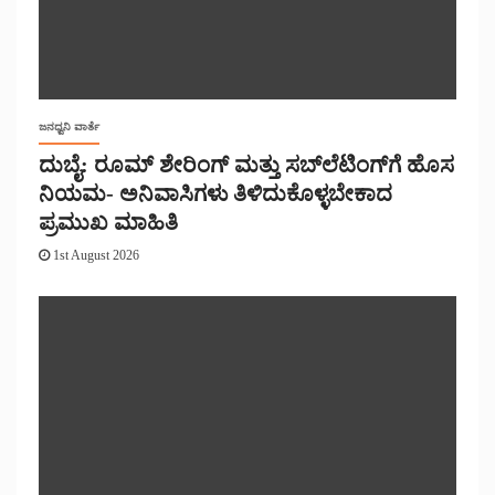
ಜನಧ್ವನಿ ವಾರ್ತೆ
ದುಬೈ: ರೂಮ್ ಶೇರಿಂಗ್ ಮತ್ತು ಸಬ್‌ಲೆಟಿಂಗ್‌ಗೆ ಹೊಸ
ನಿಯಮ- ಅನಿವಾಸಿಗಳು ತಿಳಿದುಕೊಳ್ಳಬೇಕಾದ
ಪ್ರಮುಖ ಮಾಹಿತಿ
1st August 2026