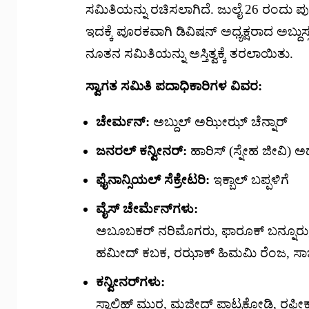
ಸಮಿತಿಯನ್ನು ರಚಿಸಲಾಗಿದೆ. ಜುಲೈ 26 ರಂದು ಪುತ್ತ
ಇದಕ್ಕೆ ಪೂರಕವಾಗಿ ಡಿವಿಷನ್ ಅಧ್ಯಕ್ಷರಾದ ಅಬ್ದು
ನೂತನ ಸಮಿತಿಯನ್ನು ಅಸ್ತಿತ್ವಕ್ಕೆ ತರಲಾಯಿತು.
ಸ್ವಾಗತ ಸಮಿತಿ ಪದಾಧಿಕಾರಿಗಳ ವಿವರ:
ಚೇರ್ಮನ್:
ಅಬ್ದುಲ್ ಅಝೀಝ್ ಚೆನ್ನಾರ್
ಜನರಲ್ ಕನ್ವೀನರ್:
ಹಾರಿಸ್ (ಸ್ನೇಹ ಜೀವಿ) ಅಡ
ಫೈನಾನ್ಸಿಯಲ್ ಸೆಕ್ರೇಟರಿ:
ಇಕ್ಬಾಲ್ ಬಪ್ಪಳಿಗೆ
ವೈಸ್ ಚೇರ್ಮೆನ್‌ಗಳು:
ಅಬೂಬಕರ್ ನರಿಮೊಗರು, ಫಾರೂಕ್ ಬನ್ನೂರು, ಅ
ಹಮೀದ್ ಕಬಕ, ರಝಾಕ್ ಹಿಮಮಿ ರೆಂಜ, ಸಾಜಿ
ಕನ್ವೀನರ್‌ಗಳು:
ಸ್ವಾಲಿಹ್ ಮುರ, ಮಜೀದ್ ಪಾಟ್ರಕೋಡಿ, ರಫೀಕ