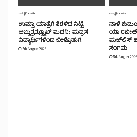
ಜನಧ್ವನಿ ವಾರ್ತೆ
ಜನಧ್ವನಿ ವಾರ್ತೆ
ಉಮ್ರಾ ಯಾತ್ರೆಗೆ ತೆರಳಿದ ನಿಟ್ಟೆ
ನಾಳೆ ಕುದುಂ
ಅಬ್ದುರ್ರಝ್ಝಾಖ್ ಮದನಿ: ಮದ್ರಸ
ಯಾ ರಬೀಅ್,
ವಿದ್ಯಾರ್ಥಿಗಳಿಂದ ಬೀಳ್ಕೊಡುಗೆ
ಮಜ್‌‌ಲಿಸ್‌
ಸಂಗಮ
5th August 2026
5th August 202