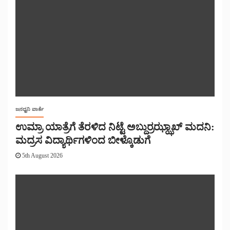
ಜನಧ್ವನಿ ವಾರ್ತೆ
ಉಮ್ರಾ ಯಾತ್ರೆಗೆ ತೆರಳಿದ ನಿಟ್ಟೆ ಅಬ್ದುರ್ರಝ್ಝಾಖ್ ಮದನಿ:
ಮದ್ರಸ ವಿದ್ಯಾರ್ಥಿಗಳಿಂದ ಬೀಳ್ಕೊಡುಗೆ
5th August 2026