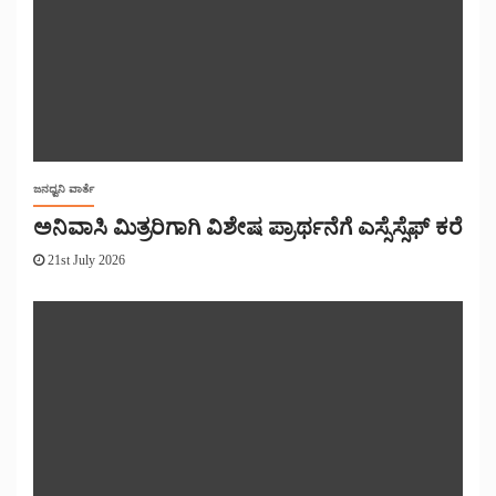
ಜನಧ್ವನಿ ವಾರ್ತೆ
ಅನಿವಾಸಿ ಮಿತ್ರರಿಗಾಗಿ ವಿಶೇಷ ಪ್ರಾರ್ಥನೆಗೆ ಎಸ್ಸೆಸ್ಸೆಫ್ ಕರೆ
21st July 2026