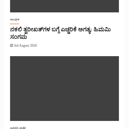
ಸಾಂಘಿಕ
ನಕಲಿ ತ್ವರೀಖತ್‌ಗಳ ಬಗ್ಗೆ ಎಚ್ಚರಿಕೆ ಅಗತ್ಯ: ಹಿಮಮಿ
ಸಂಗಮ
3rd August 2026
ಜನಧ್ವನಿ ವಾರ್ತೆ