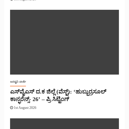
ಜನಧ್ವನಿ ವಾರ್ತೆ
ಎಸ್‌ವೈಎಸ್ ದ.ಕ ಜಿಲ್ಲೆ (ವೆಸ್ಟ್): ‘ಹುಬ್ಬುರ್ರಸೂಲ್
ಕಾನ್ಫರೆನ್ಸ್- 26’ – ಪ್ರಿ ಸಿಟ್ಟಿಂಗ್
1st August 2026