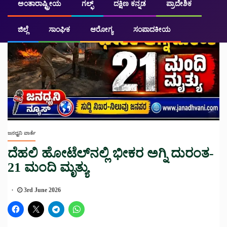
ಅಂತಾರಾಷ್ಟ್ರೀಯ
ಗಲ್ಫ್
ದಕ್ಷಿಣ ಕನ್ನಡ
ಪ್ರಾದೇಶಿಕ
ಜಿಲ್ಲೆ
ಸಾಂಘಿಕ
ಆರೋಗ್ಯ
ಸಂಪಾದಕೀಯ
ಜನಧ್ವನಿ ವಾರ್ತೆ
ದೆಹಲಿ ಹೋಟೆಲ್‌ನಲ್ಲಿ ಭೀಕರ ಅಗ್ನಿ ದುರಂತ-
21 ಮಂದಿ ಮೃತ್ಯು
3rd June 2026