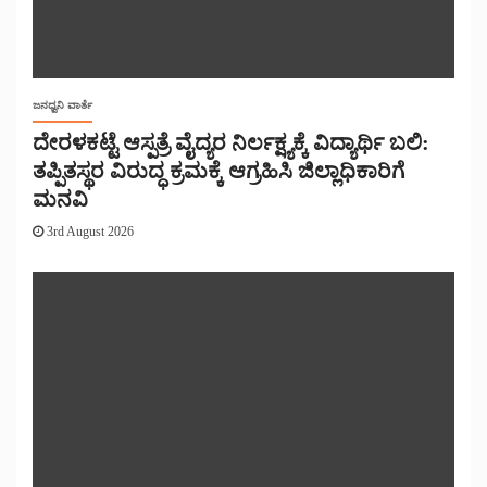
ಜನಧ್ವನಿ ವಾರ್ತೆ
ದೇರಳಕಟ್ಟೆ ಆಸ್ಪತ್ರೆ ವೈದ್ಯರ ನಿರ್ಲಕ್ಷ್ಯಕ್ಕೆ ವಿದ್ಯಾರ್ಥಿ ಬಲಿ:
ತಪ್ಪಿತಸ್ಥರ ವಿರುದ್ಧ ಕ್ರಮಕ್ಕೆ ಆಗ್ರಹಿಸಿ ಜಿಲ್ಲಾಧಿಕಾರಿಗೆ
ಮನವಿ
3rd August 2026