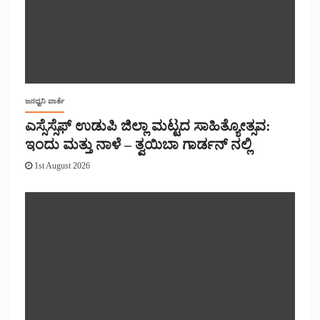
ಜನಧ್ವನಿ ವಾರ್ತೆ
ಎಸ್ಸೆಸ್ಸೆಫ್ ಉಡುಪಿ ಜಿಲ್ಲಾ ಮಟ್ಟದ ಸಾಹಿತ್ಯೋತ್ಸವ:
ಇಂದು ಮತ್ತು ನಾಳೆ – ತ್ವಯಿಬಾ ಗಾರ್ಡನ್ ನಲ್ಲಿ
1st August 2026