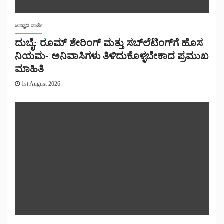
ಜನಧ್ವನಿ ವಾರ್ತೆ
ದುಬೈ: ರೂಮ್ ಶೇರಿಂಗ್ ಮತ್ತು ಸಬ್‌ಲೆಟಿಂಗ್‌ಗೆ ಹೊಸ
ನಿಯಮ- ಅನಿವಾಸಿಗಳು ತಿಳಿದುಕೊಳ್ಳಬೇಕಾದ ಪ್ರಮುಖ
ಮಾಹಿತಿ
1st August 2026