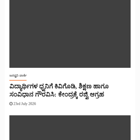
ಜನಧ್ವನಿ ವಾರ್ತೆ
ವಿದ್ಯಾರ್ಥಿಗಳ ಧ್ವನಿಗೆ ಕಿವಿಗೊಡಿ, ಶಿಕ್ಷಣ ಹಾಗೂ
ಸಂವಿಧಾನ ಗೌರವಿಸಿ: ಕೇಂದ್ರಕ್ಕೆ ರಜ್ವಿ ಆಗ್ರಹ
23rd July 2026