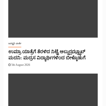
ಜನಧ್ವನಿ ವಾರ್ತೆ
ಉಮ್ರಾ ಯಾತ್ರೆಗೆ ತೆರಳಿದ ನಿಟ್ಟೆ ಅಬ್ದುರ್ರಝ್ಝಾಖ್
ಮದನಿ: ಮದ್ರಸ ವಿದ್ಯಾರ್ಥಿಗಳಿಂದ ಬೀಳ್ಕೊಡುಗೆ
5th August 2026