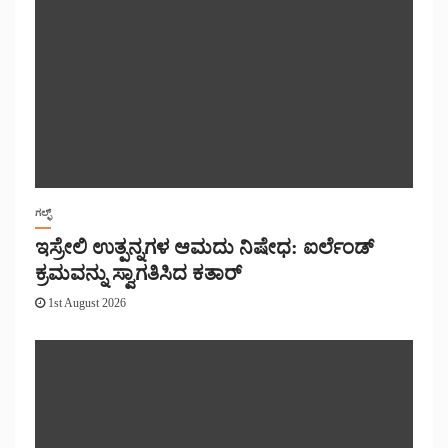
ಗಲ್ಫ್
ಇಸ್ರೇಲಿ ಉತ್ಪನ್ನಗಳ ಆಮದು ನಿಷೇಧ: ಐರ್ಲೆಂಡ್
ಕ್ರಮವನ್ನು ಸ್ವಾಗತಿಸಿದ ಕತಾರ್
1st August 2026