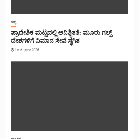
ಗಲ್ಫ್
ಪ್ರಾದೇಶಿಕ ಮಟ್ಟದಲ್ಲಿ ಅನಿಶ್ಚಿತತೆ: ಮೂರು ಗಲ್ಫ್
ದೇಶಗಳಿಗೆ ವಿಮಾನ ಸೇವೆ ಸ್ಥಗಿತ
1st August 2026
ಸಾಂಘಿಕ