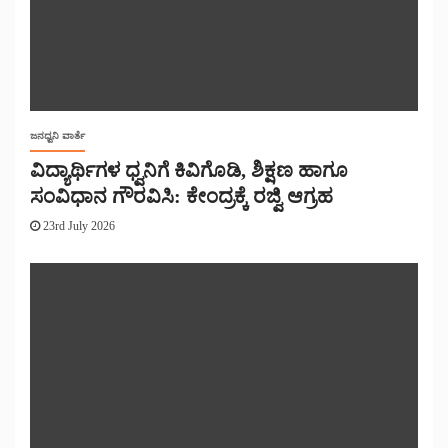
ಜನಧ್ವನಿ ವಾರ್ತೆ
ವಿದ್ಯಾರ್ಥಿಗಳ ಧ್ವನಿಗೆ ಕಿವಿಗೊಡಿ, ಶಿಕ್ಷಣ ಹಾಗೂ
ಸಂವಿಧಾನ ಗೌರವಿಸಿ: ಕೇಂದ್ರಕ್ಕೆ ರಜ್ವಿ ಆಗ್ರಹ
23rd July 2026