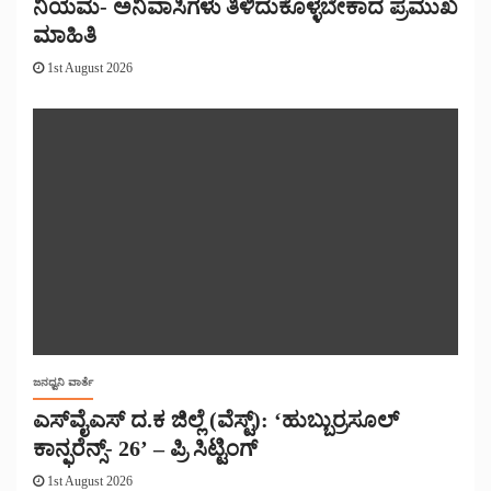
ನಿಯಮ- ಅನಿವಾಸಿಗಳು ತಿಳಿದುಕೊಳ್ಳಬೇಕಾದ ಪ್ರಮುಖ
ಮಾಹಿತಿ
1st August 2026
ಜನಧ್ವನಿ ವಾರ್ತೆ
ಎಸ್‌ವೈಎಸ್ ದ.ಕ ಜಿಲ್ಲೆ (ವೆಸ್ಟ್): ‘ಹುಬ್ಬುರ್ರಸೂಲ್
ಕಾನ್ಫರೆನ್ಸ್- 26’ – ಪ್ರಿ ಸಿಟ್ಟಿಂಗ್
1st August 2026