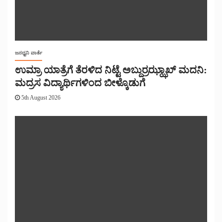
ಜನಧ್ವನಿ ವಾರ್ತೆ
ಉಮ್ರಾ ಯಾತ್ರೆಗೆ ತೆರಳಿದ ನಿಟ್ಟೆ ಅಬ್ದುರ್ರಝ್ಝಾಖ್ ಮದನಿ:
ಮದ್ರಸ ವಿದ್ಯಾರ್ಥಿಗಳಿಂದ ಬೀಳ್ಕೊಡುಗೆ
5th August 2026