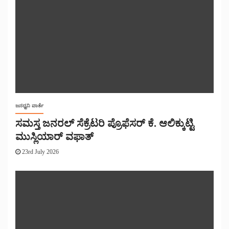
ಜನಧ್ವನಿ ವಾರ್ತೆ
ಸಮಸ್ತ ಜನರಲ್ ಸೆಕ್ರೆಟರಿ ಪ್ರೊಫೆಸರ್ ಕೆ. ಆಲಿಕ್ಕುಟ್ಟಿ
ಮುಸ್ಲಿಯಾರ್ ವಫಾತ್
23rd July 2026