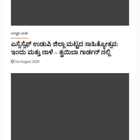
ಜನಧ್ವನಿ ವಾರ್ತೆ
ಎಸ್ಸೆಸ್ಸೆಫ್ ಉಡುಪಿ ಜಿಲ್ಲಾ ಮಟ್ಟದ ಸಾಹಿತ್ಯೋತ್ಸವ:
ಇಂದು ಮತ್ತು ನಾಳೆ – ತ್ವಯಿಬಾ ಗಾರ್ಡನ್ ನಲ್ಲಿ
1st August 2026