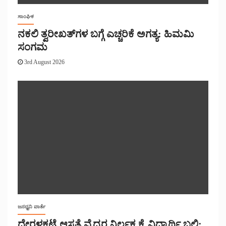
ಸಾಂಘಿಕ
ನಕಲಿ ತ್ವರೀಖತ್‌ಗಳ ಬಗ್ಗೆ ಎಚ್ಚರಿಕೆ ಅಗತ್ಯ: ಹಿಮಮಿ
ಸಂಗಮ
3rd August 2026
ಜನಧ್ವನಿ ವಾರ್ತೆ
ದೇರಳಕಟ್ಟೆ ಆಸ್ಪತ್ರೆ ವೈದ್ಯರ ನಿರ್ಲಕ್ಷ್ಯಕ್ಕೆ ವಿದ್ಯಾರ್ಥಿ ಬಲಿ: