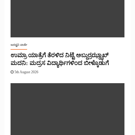
ಜನಧ್ವನಿ ವಾರ್ತೆ
ಉಮ್ರಾ ಯಾತ್ರೆಗೆ ತೆರಳಿದ ನಿಟ್ಟೆ ಅಬ್ದುರ್ರಝ್ಝಾಖ್
ಮದನಿ: ಮದ್ರಸ ವಿದ್ಯಾರ್ಥಿಗಳಿಂದ ಬೀಳ್ಕೊಡುಗೆ
5th August 2026