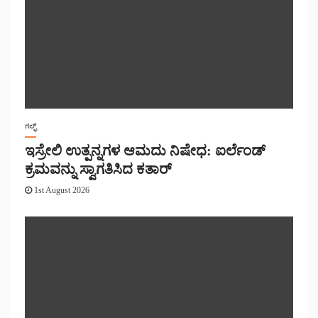
ಗಲ್ಫ್
ಇಸ್ರೇಲಿ ಉತ್ಪನ್ನಗಳ ಆಮದು ನಿಷೇಧ: ಐರ್ಲೆಂಡ್
ಕ್ರಮವನ್ನು ಸ್ವಾಗತಿಸಿದ ಕತಾರ್
1st August 2026