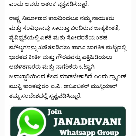
ಎಂದು ಅವರು ಆತಂಕ ವ್ಯಕ್ತಪಡಿಸಿದ್ದಾರೆ.
ರಾಷ್ಟ್ರ ನಿರ್ಮಾಣದ ಕಾಲದಿಂದಲೂ ನಮ್ಮ ನಾಯಕರು
ಮತ್ತು ಸಂವಿಧಾನವು ಸಾರುತ್ತಾ ಬಂದಿರುವ ಜಾತ್ಯತೀತತೆ,
ವೈವಿಧ್ಯತೆಯಲ್ಲಿ ಏಕತೆ ಮತ್ತು ಸೋದರತೆಯಂತಹ
ಮೌಲ್ಯಗಳನ್ನು ಖಚಿತಪಡಿಸಲು ಹಾಗೂ ಜಾಗತಿಕ ಮಟ್ಟದಲ್ಲಿ
ಭಾರತದ ಕೀರ್ತಿ ಮತ್ತು ಗೌರವವನ್ನು ಎತ್ತಿಹಿಡಿಯಲು
ಆಡಳಿತಗಾರರು ಮತ್ತು ನಾಗರಿಕರು ಒಟ್ಟಾಗಿ
ಜವಾಬ್ದಾರಿಯಿಂದ ಕೆಲಸ ಮಾಡಬೇಕಾಗಿದೆ ಎಂದು ಗ್ರ್ಯಾಂಡ್
ಮುಫ್ತಿ ಕಾಂತಪುರಂ ಎ.ಪಿ. ಅಬೂಬಕರ್ ಮುಸ್ಲಿಯಾರ್
ತಮ್ಮ ಸಂದೇಶದಲ್ಲಿ ಸ್ಪಷ್ಟಪಡಿಸಿದ್ದಾರೆ.