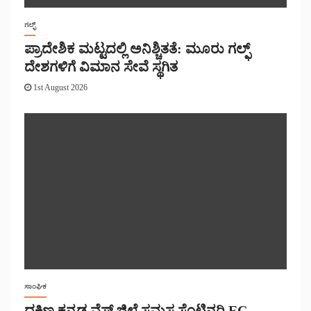
ಗಲ್ಫ್
ಪ್ರಾದೇಶಿಕ ಮಟ್ಟದಲ್ಲಿ ಅನಿಶ್ಚಿತತೆ: ಮೂರು ಗಲ್ಫ್
ದೇಶಗಳಿಗೆ ವಿಮಾನ ಸೇವೆ ಸ್ಥಗಿತ
1st August 2026
ಸಾಂಘಿಕ
ದಕ್ಷಿಣ ಕನ್ನಡ ವೆಸ್ಟ್ ಜಿಲ್ಲೆ ಸಮಸ್ತ ಸೆಂಟಿನರಿ EC