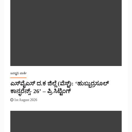
ಜನಧ್ವನಿ ವಾರ್ತೆ
ಎಸ್‌ವೈಎಸ್ ದ.ಕ ಜಿಲ್ಲೆ (ವೆಸ್ಟ್): ‘ಹುಬ್ಬುರ್ರಸೂಲ್
ಕಾನ್ಫರೆನ್ಸ್- 26’ – ಪ್ರಿ ಸಿಟ್ಟಿಂಗ್
1st August 2026