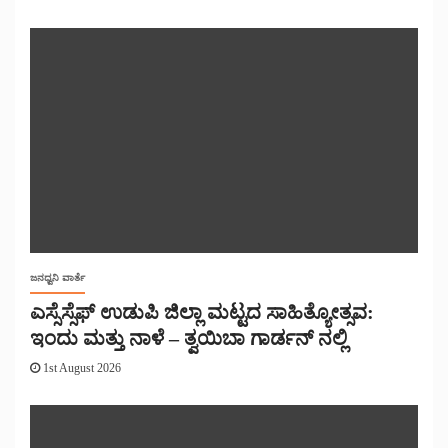
ಜನಧ್ವನಿ ವಾರ್ತೆ
ಎಸ್ಸೆಸ್ಸೆಫ್ ಉಡುಪಿ ಜಿಲ್ಲಾ ಮಟ್ಟದ ಸಾಹಿತ್ಯೋತ್ಸವ:
ಇಂದು ಮತ್ತು ನಾಳೆ – ತ್ವಯಿಬಾ ಗಾರ್ಡನ್ ನಲ್ಲಿ
1st August 2026