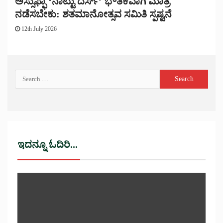
ಅಸ್ಸುಫ್ಫಾ ‘ನಾಟ್ಟು ದರ್ಸ್’ ಭೌತಿಕವಾಗಿ ಮಾತ್ರ
ನಡೆಸಬೇಕು: ಶತಮಾನೋತ್ಸವ ಸಮಿತಿ ಸ್ಪಷ್ಟನೆ
12th July 2026
ಇದನ್ನೂ ಓದಿರಿ...