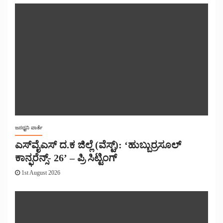
ಜನಧ್ವನಿ ವಾರ್ತೆ
ಎಸ್‌ವೈಎಸ್ ದ.ಕ ಜಿಲ್ಲೆ (ವೆಸ್ಟ್): ‘ಹುಬ್ಬುರ್ರಸೂಲ್
ಕಾನ್ಫರೆನ್ಸ್- 26’ – ಪ್ರಿ ಸಿಟ್ಟಿಂಗ್
1st August 2026