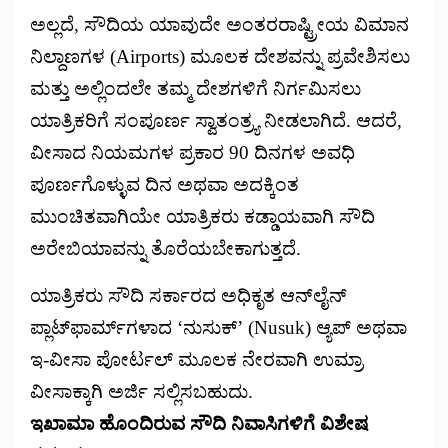
ಅಲ್ಲದೆ, ಸೌದಿಯ ಯಾವುದೇ ಅಂತರರಾಷ್ಟ್ರೀಯ ವಿಮಾನ
ನಿಲ್ದಾಣಗಳ (Airports) ಮೂಲಕ ದೇಶವನ್ನು ಪ್ರವೇಶಿಸಲು
ಮತ್ತು ಅಲ್ಲಿಂದಲೇ ತಮ್ಮ ದೇಶಗಳಿಗೆ ನಿರ್ಗಮಿಸಲು
ಯಾತ್ರಿಕರಿಗೆ ಸಂಪೂರ್ಣ ಸ್ವಾತಂತ್ರ್ಯ ನೀಡಲಾಗಿದೆ. ಆದರೆ,
ವೀಸಾದ ನಿಯಮಗಳ ಪ್ರಕಾರ 90 ದಿನಗಳ ಅವಧಿ
ಪೂರ್ಣಗೊಳ್ಳುವ ದಿನ ಅಥವಾ ಅದಕ್ಕಿಂತ
ಮುಂಚಿತವಾಗಿಯೇ ಯಾತ್ರಿಕರು ಕಡ್ಡಾಯವಾಗಿ ಸೌದಿ
ಅರೇಬಿಯಾವನ್ನು ತೊರೆಯಬೇಕಾಗುತ್ತದೆ.
ಯಾತ್ರಿಕರು ಸೌದಿ ಸರ್ಕಾರದ ಅಧಿಕೃತ ಆನ್‌ಲೈನ್
ಪ್ಲಾಟ್‌ಫಾರ್ಮ್‌ಗಳಾದ ‘ನುಸುಕ್’ (Nusuk) ಆ್ಯಪ್ ಅಥವಾ
ಇ-ವೀಸಾ ಪೋರ್ಟಲ್ ಮೂಲಕ ನೇರವಾಗಿ ಉಮ್ರಾ
ವೀಸಾಕ್ಕಾಗಿ ಅರ್ಜಿ ಸಲ್ಲಿಸಬಹುದು.
ಇಖಾಮಾ ಹೊಂದಿರುವ ಸೌದಿ ನಿವಾಸಿಗಳಿಗೆ ವಿಶೇಷ