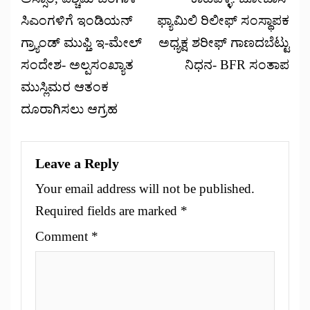
ಸಿಎಂಗಳಿಗೆ ಇಂಡಿಯನ್
ಫ್ಯಾಮಿಲಿ ರಿಲೀಫ್ ಸಂಸ್ಥಾಪಕ
ಗ್ರ್ಯಾಂಡ್ ಮುಫ್ತಿ ಇ-ಮೇಲ್
ಅಧ್ಯಕ್ಷ ಶರೀಫ್ ಗಾಣದಬೆಟ್ಟು
ಸಂದೇಶ- ಅಲ್ಪಸಂಖ್ಯಾತ
ನಿಧನ- BFR ಸಂತಾಪ
ಮುಸ್ಲಿಮರ ಆತಂಕ
ದೂರಾಗಿಸಲು ಆಗ್ರಹ
Leave a Reply
Your email address will not be published.
Required fields are marked
*
Comment
*