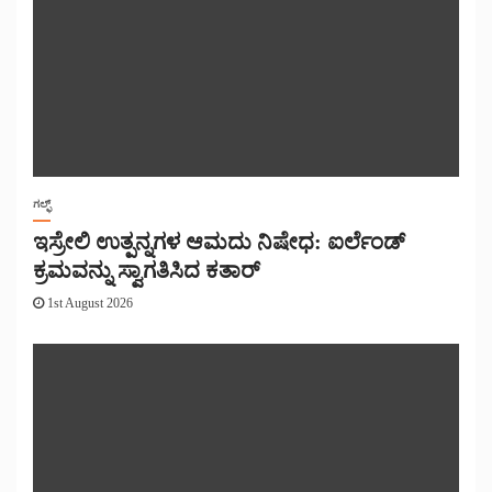
ಗಲ್ಫ್
ಇಸ್ರೇಲಿ ಉತ್ಪನ್ನಗಳ ಆಮದು ನಿಷೇಧ: ಐರ್ಲೆಂಡ್
ಕ್ರಮವನ್ನು ಸ್ವಾಗತಿಸಿದ ಕತಾರ್
1st August 2026