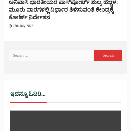
ಅನಿವಾಸಿ ಭಾರತೀಯರ ಪಾಸ್‌ಪೋರ್ಟ್ ಶುಲ್ಕ ಹೆಚ್ಚಳ:
ಮೂರು ವಾರಗಳಲ್ಲಿ ನಿರ್ಧಾರ ತಿಳಿಸುವಂತೆ ಕೇಂದ್ರಕ್ಕೆ
ಕೋರ್ಟ್ ನಿರ್ದೇಶನ
25th July 2026
ಇದನ್ನೂ ಓದಿರಿ...