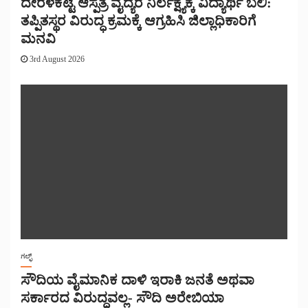
ದೇರಳಕಟ್ಟೆ ಆಸ್ಪತ್ರೆ ವೈದ್ಯರ ನಿರ್ಲಕ್ಷ್ಯಕ್ಕೆ ವಿದ್ಯಾರ್ಥಿ ಬಲಿ:
ತಪ್ಪಿತಸ್ಥರ ವಿರುದ್ಧ ಕ್ರಮಕ್ಕೆ ಆಗ್ರಹಿಸಿ ಜಿಲ್ಲಾಧಿಕಾರಿಗೆ
ಮನವಿ
3rd August 2026
ಗಲ್ಫ್
ಸೌದಿಯ ವೈಮಾನಿಕ ದಾಳಿ ಇರಾಕಿ ಜನತೆ ಅಥವಾ
ಸರ್ಕಾರದ ವಿರುದ್ಧವಲ್ಲ- ಸೌದಿ ಅರೇಬಿಯಾ