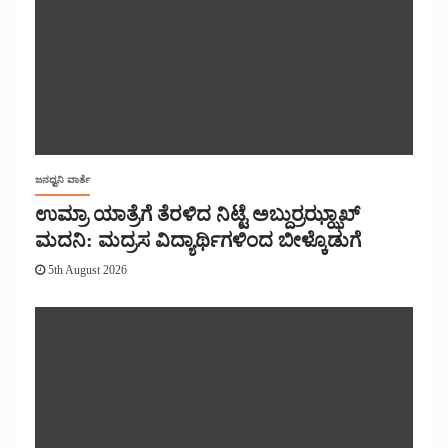
ಜನಧ್ವನಿ ವಾರ್ತೆ
ಉಮ್ರಾ ಯಾತ್ರೆಗೆ ತೆರಳಿದ ನಿಟ್ಟೆ ಅಬ್ದುರ್ರಝ್ಝಾಖ್
ಮದನಿ: ಮದ್ರಸ ವಿದ್ಯಾರ್ಥಿಗಳಿಂದ ಬೀಳ್ಕೊಡುಗೆ
5th August 2026