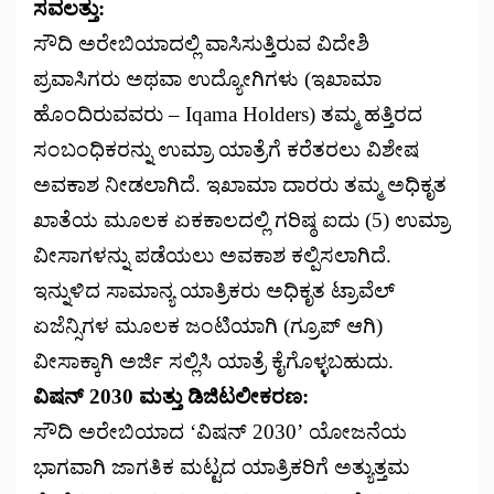
ಸವಲತ್ತು:
ಸೌದಿ ಅರೇಬಿಯಾದಲ್ಲಿ ವಾಸಿಸುತ್ತಿರುವ ವಿದೇಶಿ
ಪ್ರವಾಸಿಗರು ಅಥವಾ ಉದ್ಯೋಗಿಗಳು (ಇಖಾಮಾ
ಹೊಂದಿರುವವರು – Iqama Holders) ತಮ್ಮ ಹತ್ತಿರದ
ಸಂಬಂಧಿಕರನ್ನು ಉಮ್ರಾ ಯಾತ್ರೆಗೆ ಕರೆತರಲು ವಿಶೇಷ
ಅವಕಾಶ ನೀಡಲಾಗಿದೆ. ಇಖಾಮಾ ದಾರರು ತಮ್ಮ ಅಧಿಕೃತ
ಖಾತೆಯ ಮೂಲಕ ಏಕಕಾಲದಲ್ಲಿ ಗರಿಷ್ಠ ಐದು (5) ಉಮ್ರಾ
ವೀಸಾಗಳನ್ನು ಪಡೆಯಲು ಅವಕಾಶ ಕಲ್ಪಿಸಲಾಗಿದೆ.
ಇನ್ನುಳಿದ ಸಾಮಾನ್ಯ ಯಾತ್ರಿಕರು ಅಧಿಕೃತ ಟ್ರಾವೆಲ್
ಏಜೆನ್ಸಿಗಳ ಮೂಲಕ ಜಂಟಿಯಾಗಿ (ಗ್ರೂಪ್ ಆಗಿ)
ವೀಸಾಕ್ಕಾಗಿ ಅರ್ಜಿ ಸಲ್ಲಿಸಿ ಯಾತ್ರೆ ಕೈಗೊಳ್ಳಬಹುದು.
ವಿಷನ್ 2030 ಮತ್ತು ಡಿಜಿಟಲೀಕರಣ:
ಸೌದಿ ಅರೇಬಿಯಾದ ‘ವಿಷನ್ 2030’ ಯೋಜನೆಯ
ಭಾಗವಾಗಿ ಜಾಗತಿಕ ಮಟ್ಟದ ಯಾತ್ರಿಕರಿಗೆ ಅತ್ಯುತ್ತಮ