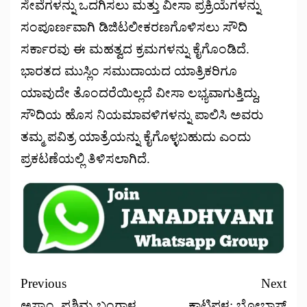
ಸೇವೆಗಳನ್ನು ಒದಗಿಸಲು ಮತ್ತು ವೀಸಾ ಪ್ರಕ್ರಿಯೆಗಳನ್ನು
ಸಂಪೂರ್ಣವಾಗಿ ಡಿಜಿಟಲೀಕರಣಗೊಳಿಸಲು ಸೌದಿ
ಸರ್ಕಾರವು ಈ ಮಹತ್ವದ ಕ್ರಮಗಳನ್ನು ಕೈಗೊಂಡಿದೆ.
ಭಾರತದ ಮುಸ್ಲಿಂ ಸಮುದಾಯದ ಯಾತ್ರಿಕರಿಗೂ
ಯಾವುದೇ ತೊಂದರೆಯಿಲ್ಲದೆ ವೀಸಾ ಲಭ್ಯವಾಗುತ್ತಿದ್ದು,
ಸೌದಿಯ ಹೊಸ ನಿಯಮಾವಳಿಗಳನ್ನು ಪಾಲಿಸಿ ಅವರು
ತಮ್ಮ ಪವಿತ್ರ ಯಾತ್ರೆಯನ್ನು ಕೈಗೊಳ್ಳಬಹುದು ಎಂದು
ಪ್ರಕಟಣೆಯಲ್ಲಿ ತಿಳಿಸಲಾಗಿದೆ.
Previous
Next
ಅಸ್ಸಾಂ, ಪಶ್ಚಿಮ ಬಂಗಾಳ
ಕಾಟಿಪಳ್ಳ: ಬೋಬಾಸ್