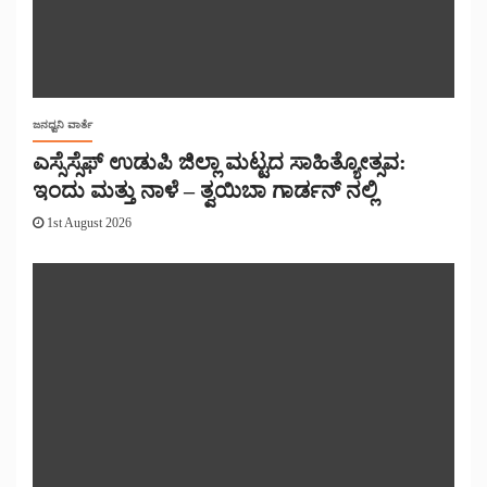
ಜನಧ್ವನಿ ವಾರ್ತೆ
ಎಸ್ಸೆಸ್ಸೆಫ್ ಉಡುಪಿ ಜಿಲ್ಲಾ ಮಟ್ಟದ ಸಾಹಿತ್ಯೋತ್ಸವ:
ಇಂದು ಮತ್ತು ನಾಳೆ – ತ್ವಯಿಬಾ ಗಾರ್ಡನ್ ನಲ್ಲಿ
1st August 2026