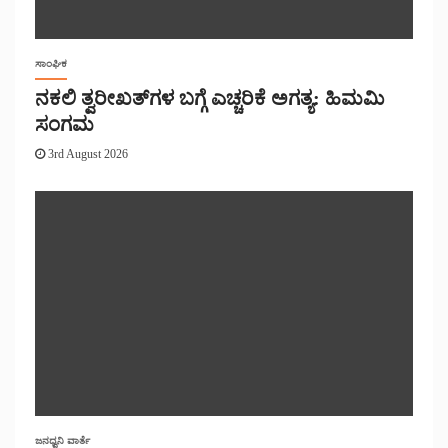
ಸಾಂಘಿಕ
ನಕಲಿ ತ್ವರೀಖತ್‌ಗಳ ಬಗ್ಗೆ ಎಚ್ಚರಿಕೆ ಅಗತ್ಯ: ಹಿಮಮಿ
ಸಂಗಮ
3rd August 2026
ಜನಧ್ವನಿ ವಾರ್ತೆ