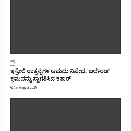
ಗಲ್ಫ್
ಇಸ್ರೇಲಿ ಉತ್ಪನ್ನಗಳ ಆಮದು ನಿಷೇಧ: ಐರ್ಲೆಂಡ್
ಕ್ರಮವನ್ನು ಸ್ವಾಗತಿಸಿದ ಕತಾರ್
1st August 2026