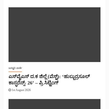
ಜನಧ್ವನಿ ವಾರ್ತೆ
ಎಸ್‌ವೈಎಸ್ ದ.ಕ ಜಿಲ್ಲೆ (ವೆಸ್ಟ್): ‘ಹುಬ್ಬುರ್ರಸೂಲ್
ಕಾನ್ಫರೆನ್ಸ್- 26’ – ಪ್ರಿ ಸಿಟ್ಟಿಂಗ್
1st August 2026