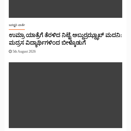
ಜನಧ್ವನಿ ವಾರ್ತೆ
ಉಮ್ರಾ ಯಾತ್ರೆಗೆ ತೆರಳಿದ ನಿಟ್ಟೆ ಅಬ್ದುರ್ರಝ್ಝಾಖ್ ಮದನಿ:
ಮದ್ರಸ ವಿದ್ಯಾರ್ಥಿಗಳಿಂದ ಬೀಳ್ಕೊಡುಗೆ
5th August 2026