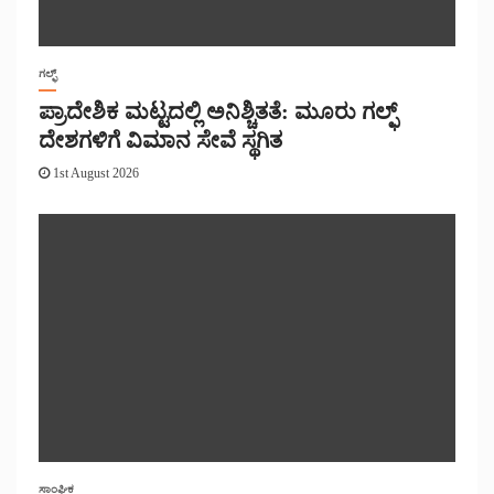
ಗಲ್ಫ್
ಪ್ರಾದೇಶಿಕ ಮಟ್ಟದಲ್ಲಿ ಅನಿಶ್ಚಿತತೆ: ಮೂರು ಗಲ್ಫ್
ದೇಶಗಳಿಗೆ ವಿಮಾನ ಸೇವೆ ಸ್ಥಗಿತ
1st August 2026
ಸಾಂಘಿಕ