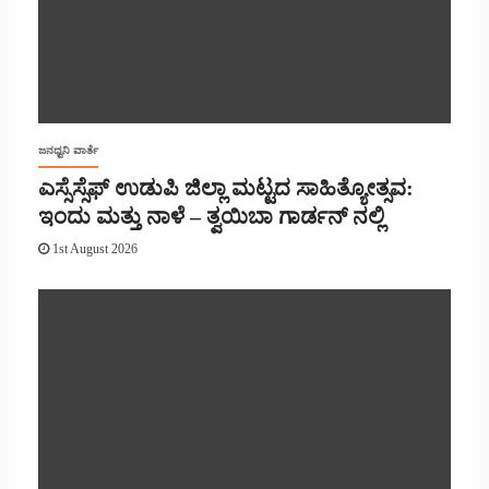
ಜನಧ್ವನಿ ವಾರ್ತೆ
ಎಸ್ಸೆಸ್ಸೆಫ್ ಉಡುಪಿ ಜಿಲ್ಲಾ ಮಟ್ಟದ ಸಾಹಿತ್ಯೋತ್ಸವ:
ಇಂದು ಮತ್ತು ನಾಳೆ – ತ್ವಯಿಬಾ ಗಾರ್ಡನ್ ನಲ್ಲಿ
1st August 2026