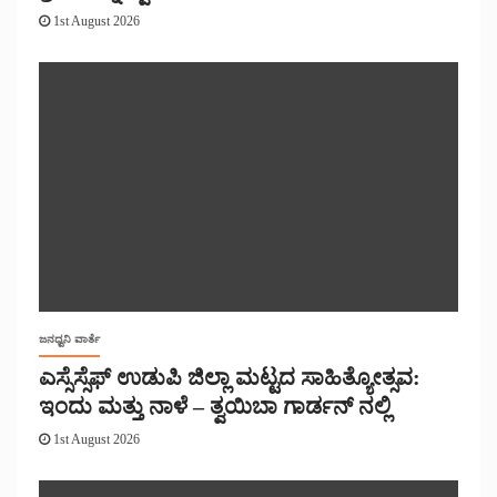
1st August 2026
ಜನಧ್ವನಿ ವಾರ್ತೆ
ಎಸ್ಸೆಸ್ಸೆಫ್ ಉಡುಪಿ ಜಿಲ್ಲಾ ಮಟ್ಟದ ಸಾಹಿತ್ಯೋತ್ಸವ:
ಇಂದು ಮತ್ತು ನಾಳೆ – ತ್ವಯಿಬಾ ಗಾರ್ಡನ್ ನಲ್ಲಿ
1st August 2026