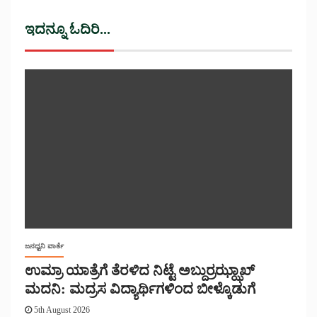
ಇದನ್ನೂ ಓದಿರಿ...
ಜನಧ್ವನಿ ವಾರ್ತೆ
ಉಮ್ರಾ ಯಾತ್ರೆಗೆ ತೆರಳಿದ ನಿಟ್ಟೆ ಅಬ್ದುರ್ರಝ್ಝಾಖ್
ಮದನಿ: ಮದ್ರಸ ವಿದ್ಯಾರ್ಥಿಗಳಿಂದ ಬೀಳ್ಕೊಡುಗೆ
5th August 2026