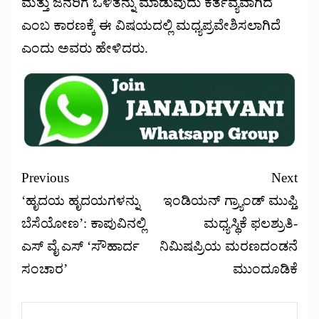
ಮತ್ತು ಜನರಿಗೆ ಒಳಿತನ್ನು ಮಾಡುವುದು ಕರ್ತವ್ಯವಾಗಿದೆ
ಎಂಬ ಕಾರಣಕ್ಕೆ ಈ ವಿಷಯದಲ್ಲಿ ಮಧ್ಯಪ್ರವೇಶಿಸಲಾಗಿದೆ
ಎಂದು ಅವರು ಹೇಳಿದರು.
Previous
Next
‘ಹೃದಯ ಹೃದಯಗಳನ್ನು
ಇಂಡಿಯನ್ ಗ್ರ್ಯಾಂಡ್ ಮುಫ್ತಿ
ಬೆಸೆಯೋಣ’: ಕಾಪುವಿನಲ್ಲಿ
ಮಧ್ಯಸ್ಥಿಕೆ ಫಲಶ್ರುತಿ-
ಎಸ್ ವೈ ಎಸ್ ‘ಸೌಹಾರ್ದ
ನಿಮಿಷಪ್ರಿಯ ಮರಣದಂಡನೆ
ಸಂಚಾರ’
ಮುಂದೂಡಿಕೆ