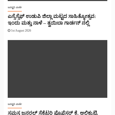
ಜನಧ್ವನಿ ವಾರ್ತೆ
ಎಸ್ಸೆಸ್ಸೆಫ್ ಉಡುಪಿ ಜಿಲ್ಲಾ ಮಟ್ಟದ ಸಾಹಿತ್ಯೋತ್ಸವ:
ಇಂದು ಮತ್ತು ನಾಳೆ – ತ್ವಯಿಬಾ ಗಾರ್ಡನ್ ನಲ್ಲಿ
1st August 2026
ಜನಧ್ವನಿ ವಾರ್ತೆ
ಸಮಸ್ತ ಜನರಲ್ ಸೆಕ್ರೆಟರಿ ಪ್ರೊಫೆಸರ್ ಕೆ. ಆಲಿಕ್ಕುಟ್ಟಿ