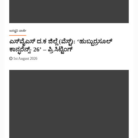
ಜನಧ್ವನಿ ವಾರ್ತೆ
ಎಸ್‌ವೈಎಸ್ ದ.ಕ ಜಿಲ್ಲೆ (ವೆಸ್ಟ್): ‘ಹುಬ್ಬುರ್ರಸೂಲ್
ಕಾನ್ಫರೆನ್ಸ್- 26’ – ಪ್ರಿ ಸಿಟ್ಟಿಂಗ್
1st August 2026