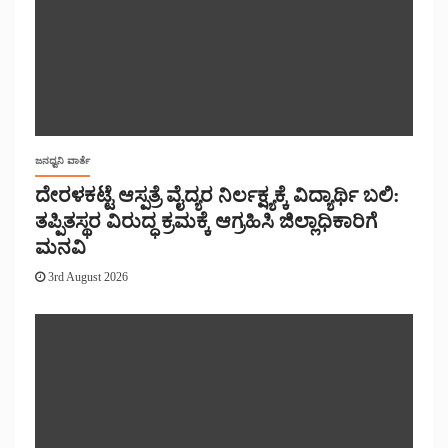
ಜನಧ್ವನಿ ವಾರ್ತೆ
ದೇರಳಕಟ್ಟೆ ಆಸ್ಪತ್ರೆ ವೈದ್ಯರ ನಿರ್ಲಕ್ಷ್ಯಕ್ಕೆ ವಿದ್ಯಾರ್ಥಿ ಬಲಿ:
ತಪ್ಪಿತಸ್ಥರ ವಿರುದ್ಧ ಕ್ರಮಕ್ಕೆ ಆಗ್ರಹಿಸಿ ಜಿಲ್ಲಾಧಿಕಾರಿಗೆ
ಮನವಿ
3rd August 2026