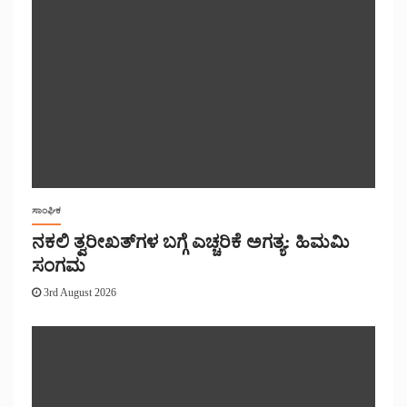
ಸಾಂಘಿಕ
ನಕಲಿ ತ್ವರೀಖತ್‌ಗಳ ಬಗ್ಗೆ ಎಚ್ಚರಿಕೆ ಅಗತ್ಯ: ಹಿಮಮಿ
ಸಂಗಮ
3rd August 2026