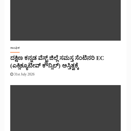
ಸಾಂಘಿಕ
ದಕ್ಷಿಣ ಕನ್ನಡ ವೆಸ್ಟ್ ಜಿಲ್ಲೆ ಸಮಸ್ತ ಸೆಂಟಿನರಿ EC
(ಎಕ್ಸಿಕ್ಯೂಟೀವ್ ಕೌನ್ಸಿಲ್) ಅಸ್ತಿತ್ವಕ್ಕೆ
31st July 2026