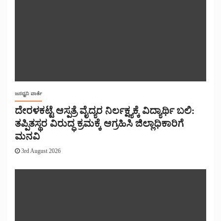
ಜನಧ್ವನಿ ವಾರ್ತೆ
ದೇರಳಕಟ್ಟೆ ಆಸ್ಪತ್ರೆ ವೈದ್ಯರ ನಿರ್ಲಕ್ಷ್ಯಕ್ಕೆ ವಿದ್ಯಾರ್ಥಿ ಬಲಿ:
ತಪ್ಪಿತಸ್ಥರ ವಿರುದ್ಧ ಕ್ರಮಕ್ಕೆ ಆಗ್ರಹಿಸಿ ಜಿಲ್ಲಾಧಿಕಾರಿಗೆ
ಮನವಿ
3rd August 2026