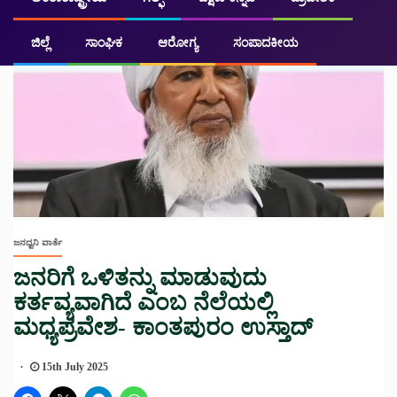
ಜಿಲ್ಲೆ
ಸಾಂಘಿಕ
ಆರೋಗ್ಯ
ಸಂಪಾದಕೀಯ
ಜನಧ್ವನಿ ವಾರ್ತೆ
ಜನರಿಗೆ ಒಳಿತನ್ನು ಮಾಡುವುದು
ಕರ್ತವ್ಯವಾಗಿದೆ ಎಂಬ ನೆಲೆಯಲ್ಲಿ
ಮಧ್ಯಪ್ರವೇಶ- ಕಾಂತಪುರಂ ಉಸ್ತಾದ್
15th July 2025