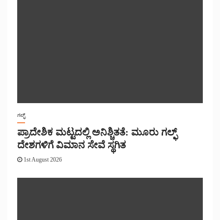
ಗಲ್ಫ್
ಪ್ರಾದೇಶಿಕ ಮಟ್ಟದಲ್ಲಿ ಅನಿಶ್ಚಿತತೆ: ಮೂರು ಗಲ್ಫ್
ದೇಶಗಳಿಗೆ ವಿಮಾನ ಸೇವೆ ಸ್ಥಗಿತ
1st August 2026