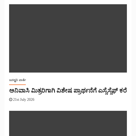
ಜನಧ್ವನಿ ವಾರ್ತೆ
ಅನಿವಾಸಿ ಮಿತ್ರರಿಗಾಗಿ ವಿಶೇಷ ಪ್ರಾರ್ಥನೆಗೆ ಎಸ್ಸೆಸ್ಸೆಫ್ ಕರೆ
21st July 2026