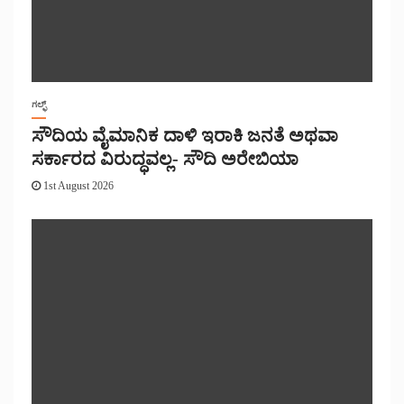
ಗಲ್ಫ್
ಸೌದಿಯ ವೈಮಾನಿಕ ದಾಳಿ ಇರಾಕಿ ಜನತೆ ಅಥವಾ
ಸರ್ಕಾರದ ವಿರುದ್ಧವಲ್ಲ- ಸೌದಿ ಅರೇಬಿಯಾ
1st August 2026