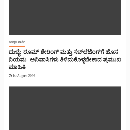
ಜನಧ್ವನಿ ವಾರ್ತೆ
ದುಬೈ: ರೂಮ್ ಶೇರಿಂಗ್ ಮತ್ತು ಸಬ್‌ಲೆಟಿಂಗ್‌ಗೆ ಹೊಸ
ನಿಯಮ- ಅನಿವಾಸಿಗಳು ತಿಳಿದುಕೊಳ್ಳಬೇಕಾದ ಪ್ರಮುಖ
ಮಾಹಿತಿ
1st August 2026