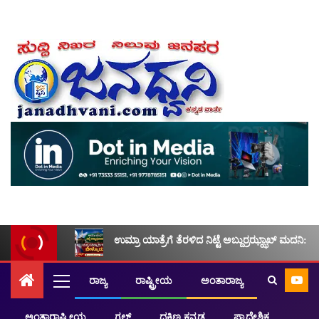
ಉಮ್ರಾ ಯಾತ್ರೆಗೆ ತೆರಳಿದ ನಿಟ್ಟೆ ಅಬ್ದುರ್ರಝ್ಝಾಖ್ ಮದನಿ: ಮ
ರಾಜ್ಯ
ರಾಷ್ಟ್ರೀಯ
ಅಂತಾರಾಜ್ಯ
ಅಂತಾರಾಷ್ಟ್ರೀಯ
ಗಲ್ಫ್
ದಕ್ಷಿಣ ಕನ್ನಡ
ಪ್ರಾದೇಶಿಕ