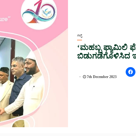
ಗಲ್ಫ್
‘ಮಹಬ್ಬ ಫ್ಯಾಮಿಲಿ ಫೆ
ಬಿಡುಗಡೆಗೊಳಿಸಿದ ಇ
7th December 2023