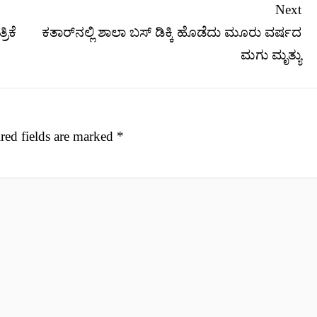
Next
ಿಕೆ
ಕತಾರ್‌ನಲ್ಲಿ ಶಾಲಾ ಬಸ್ ಡಿಕ್ಕಿ ಹೊಡೆದು ಮೂರು ವರ್ಷದ
ಮಗು ಮೃತ್ಯು
red fields are marked
*