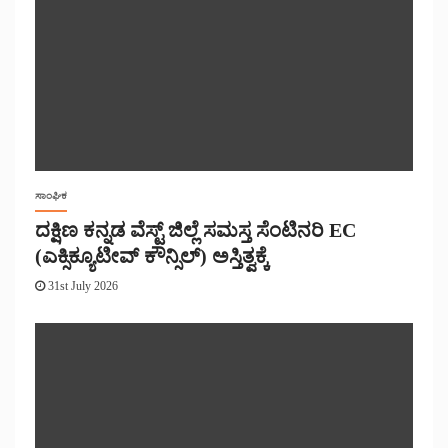
ಸಾಂಘಿಕ
ದಕ್ಷಿಣ ಕನ್ನಡ ವೆಸ್ಟ್ ಜಿಲ್ಲೆ ಸಮಸ್ತ ಸೆಂಟಿನರಿ EC
(ಎಕ್ಸಿಕ್ಯೂಟೀವ್ ಕೌನ್ಸಿಲ್) ಅಸ್ತಿತ್ವಕ್ಕೆ
31st July 2026