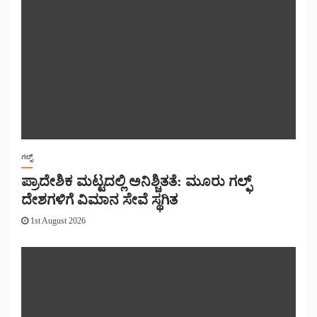
ಗಲ್ಫ್
ಪ್ರಾದೇಶಿಕ ಮಟ್ಟದಲ್ಲಿ ಅನಿಶ್ಚಿತತೆ: ಮೂರು ಗಲ್ಫ್
ದೇಶಗಳಿಗೆ ವಿಮಾನ ಸೇವೆ ಸ್ಥಗಿತ
1st August 2026