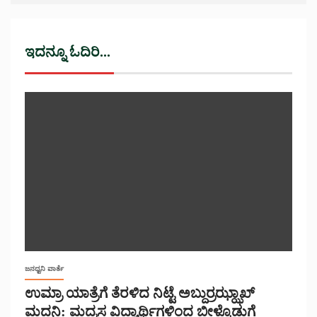
ಇದನ್ನೂ ಓದಿರಿ...
ಜನಧ್ವನಿ ವಾರ್ತೆ
ಉಮ್ರಾ ಯಾತ್ರೆಗೆ ತೆರಳಿದ ನಿಟ್ಟೆ ಅಬ್ದುರ್ರಝ್ಝಾಖ್
ಮದನಿ: ಮದ್ರಸ ವಿದ್ಯಾರ್ಥಿಗಳಿಂದ ಬೀಳ್ಕೊಡುಗೆ