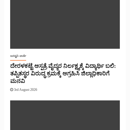
ಜನಧ್ವನಿ ವಾರ್ತೆ
ದೇರಳಕಟ್ಟೆ ಆಸ್ಪತ್ರೆ ವೈದ್ಯರ ನಿರ್ಲಕ್ಷ್ಯಕ್ಕೆ ವಿದ್ಯಾರ್ಥಿ ಬಲಿ:
ತಪ್ಪಿತಸ್ಥರ ವಿರುದ್ಧ ಕ್ರಮಕ್ಕೆ ಆಗ್ರಹಿಸಿ ಜಿಲ್ಲಾಧಿಕಾರಿಗೆ
ಮನವಿ
3rd August 2026