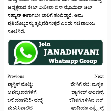
ಅಧ್ಯಕ್ಷರಾದ ಶೇಖ್ ಖಲೀಫಾ ಬಿನ್ ಝಾಯಿದ್ ಅಲ್
ನಹ್ಯಾನ್ ಈಗಾಗಲೇ ಜಾರಿಗೆ ತಂದಿದ್ದಾರೆ. ಅದು
ಪ್ರತಿಯೊಬ್ಬರನ್ನು ತೃಪ್ತಿಪಡಿಸುತ್ತದೆ ಎಂದು ಸಚಿವಾಲಯ
ಸೂಚಿಸಿದೆ.
Previous
Next
ಪ್ಲಾಸ್ಟಿಕ್ ಮೊಟ್ಟೆ:
ಬೇಸಿಗೆ ರಜೆ: ಮಕ್ಕಳ
ಅಪಪ್ರಚಾರಗಳಿಗೆ
ಬ್ಯಾಗೇಜ್ ಅಲವನ್ಸ್
ಬಲಿಯಾಗದಿರಿ- ದುಬೈ
ಕಡಿತಗೊಳಿಸಿದ ಏರ್
ಮುನಿಸಿಪಾಲಿಟಿ
ಇಂಡಿಯಾ ಎಕ್ಸ್ಪ್ರೆಸ್ಸ್