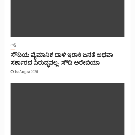
ಗಲ್ಫ್
ಸೌದಿಯ ವೈಮಾನಿಕ ದಾಳಿ ಇರಾಕಿ ಜನತೆ ಅಥವಾ
ಸರ್ಕಾರದ ವಿರುದ್ಧವಲ್ಲ- ಸೌದಿ ಅರೇಬಿಯಾ
1st August 2026