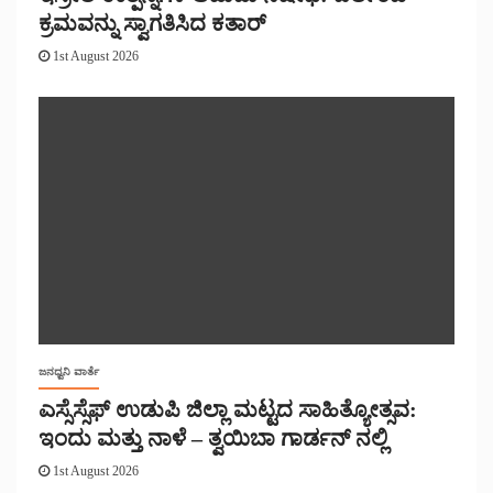
ಕ್ರಮವನ್ನು ಸ್ವಾಗತಿಸಿದ ಕತಾರ್
1st August 2026
ಜನಧ್ವನಿ ವಾರ್ತೆ
ಎಸ್ಸೆಸ್ಸೆಫ್ ಉಡುಪಿ ಜಿಲ್ಲಾ ಮಟ್ಟದ ಸಾಹಿತ್ಯೋತ್ಸವ:
ಇಂದು ಮತ್ತು ನಾಳೆ – ತ್ವಯಿಬಾ ಗಾರ್ಡನ್ ನಲ್ಲಿ
1st August 2026