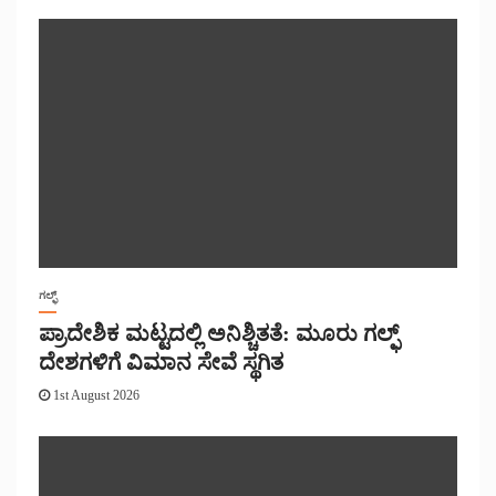
ಗಲ್ಫ್
ಪ್ರಾದೇಶಿಕ ಮಟ್ಟದಲ್ಲಿ ಅನಿಶ್ಚಿತತೆ: ಮೂರು ಗಲ್ಫ್
ದೇಶಗಳಿಗೆ ವಿಮಾನ ಸೇವೆ ಸ್ಥಗಿತ
1st August 2026