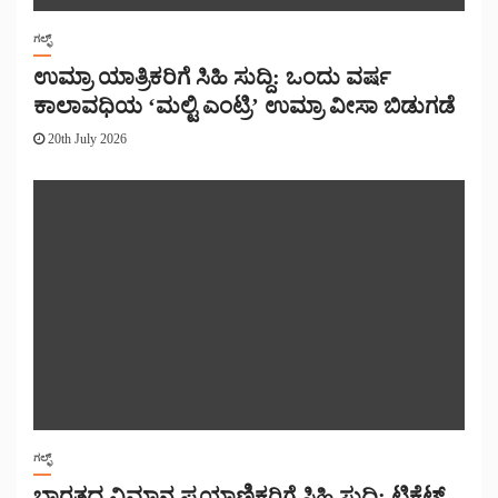
ಗಲ್ಫ್
ಉಮ್ರಾ ಯಾತ್ರಿಕರಿಗೆ ಸಿಹಿ ಸುದ್ದಿ: ಒಂದು ವರ್ಷ
ಕಾಲಾವಧಿಯ ‘ಮಲ್ಟಿ ಎಂಟ್ರಿ’ ಉಮ್ರಾ ವೀಸಾ ಬಿಡುಗಡೆ
20th July 2026
ಗಲ್ಫ್
ಭಾರತದ ವಿಮಾನ ಪ್ರಯಾಣಿಕರಿಗೆ ಸಿಹಿ ಸುದ್ದಿ: ಟಿಕೆಟ್