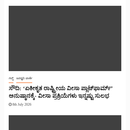
ಗಲ್ಫ್
ಜನಧ್ವನಿ ವಾರ್ತೆ
ಸೌದಿ: ‘ಏಕೀಕೃತ ರಾಷ್ಟ್ರೀಯ ವೀಸಾ ಪ್ಲಾಟ್‌ಫಾರ್ಮ್’
ಅನುಷ್ಠಾನಕ್ಕೆ- ವೀಸಾ ಪ್ರಕ್ರಿಯೆಗಳು ಇನ್ನಷ್ಟು ಸುಲಭ
8th July 2026