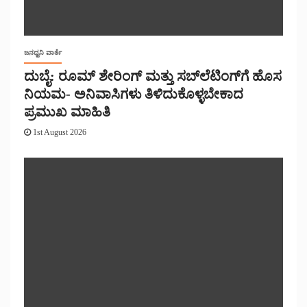
ಜನಧ್ವನಿ ವಾರ್ತೆ
ದುಬೈ: ರೂಮ್ ಶೇರಿಂಗ್ ಮತ್ತು ಸಬ್‌ಲೆಟಿಂಗ್‌ಗೆ ಹೊಸ
ನಿಯಮ- ಅನಿವಾಸಿಗಳು ತಿಳಿದುಕೊಳ್ಳಬೇಕಾದ
ಪ್ರಮುಖ ಮಾಹಿತಿ
1st August 2026