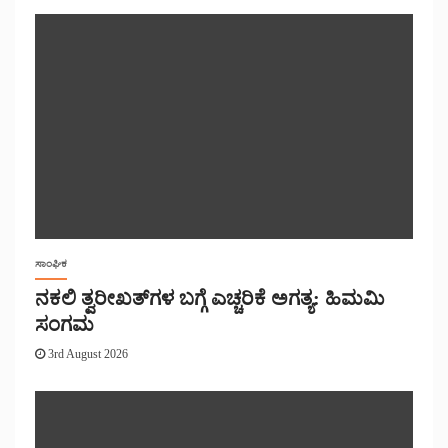
ಸಾಂಘಿಕ
ನಕಲಿ ತ್ವರೀಖತ್‌ಗಳ ಬಗ್ಗೆ ಎಚ್ಚರಿಕೆ ಅಗತ್ಯ: ಹಿಮಮಿ
ಸಂಗಮ
3rd August 2026