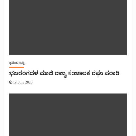
ಪ್ರಮುಖ ಸುದ್ದಿ
ಭಜರಂಗದಳ ಮಾಜಿ ರಾಜ್ಯ ಸಂಚಾಲಕ ರಘು ಪರಾರಿ
1st July 2023