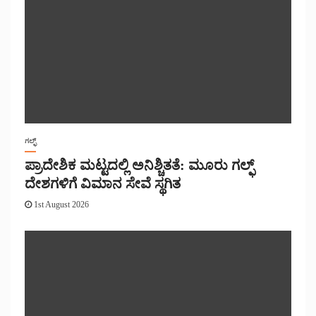
ಗಲ್ಫ್
ಪ್ರಾದೇಶಿಕ ಮಟ್ಟದಲ್ಲಿ ಅನಿಶ್ಚಿತತೆ: ಮೂರು ಗಲ್ಫ್
ದೇಶಗಳಿಗೆ ವಿಮಾನ ಸೇವೆ ಸ್ಥಗಿತ
1st August 2026