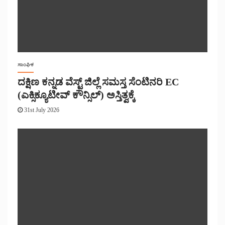
ಸಾಂಘಿಕ
ದಕ್ಷಿಣ ಕನ್ನಡ ವೆಸ್ಟ್ ಜಿಲ್ಲೆ ಸಮಸ್ತ ಸೆಂಟಿನರಿ EC
(ಎಕ್ಸಿಕ್ಯೂಟೀವ್ ಕೌನ್ಸಿಲ್) ಅಸ್ತಿತ್ವಕ್ಕೆ
31st July 2026