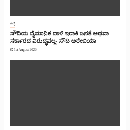
ಗಲ್ಫ್
ಸೌದಿಯ ವೈಮಾನಿಕ ದಾಳಿ ಇರಾಕಿ ಜನತೆ ಅಥವಾ
ಸರ್ಕಾರದ ವಿರುದ್ಧವಲ್ಲ- ಸೌದಿ ಅರೇಬಿಯಾ
1st August 2026