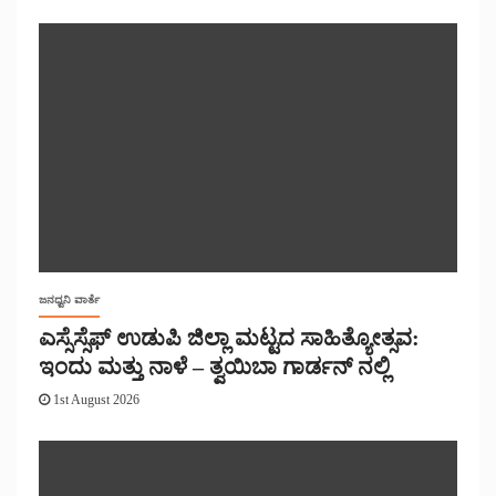
ಜನಧ್ವನಿ ವಾರ್ತೆ
ಎಸ್ಸೆಸ್ಸೆಫ್ ಉಡುಪಿ ಜಿಲ್ಲಾ ಮಟ್ಟದ ಸಾಹಿತ್ಯೋತ್ಸವ:
ಇಂದು ಮತ್ತು ನಾಳೆ – ತ್ವಯಿಬಾ ಗಾರ್ಡನ್ ನಲ್ಲಿ
1st August 2026