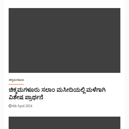
ಚಿಕ್ಕಮಗಳೂರು
ಚಿಕ್ಕಮಗಳೂರು ಸಲಾಂ ಮಸೀದಿಯಲ್ಲಿ ಮಳೆಗಾಗಿ
ವಿಶೇಷ ಪ್ರಾರ್ಥನೆ
6th April 2024