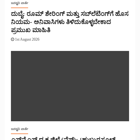
ಜನಧ್ವನಿ ವಾರ್ತೆ
ದುಬೈ: ರೂಮ್ ಶೇರಿಂಗ್ ಮತ್ತು ಸಬ್‌ಲೆಟಿಂಗ್‌ಗೆ ಹೊಸ
ನಿಯಮ- ಅನಿವಾಸಿಗಳು ತಿಳಿದುಕೊಳ್ಳಬೇಕಾದ
ಪ್ರಮುಖ ಮಾಹಿತಿ
1st August 2026
ಜನಧ್ವನಿ ವಾರ್ತೆ
ಎಸ್‌ವೈಎಸ್ ದ.ಕ ಜಿಲ್ಲೆ (ವೆಸ್ಟ್): ‘ಹುಬ್ಬುರ್ರಸೂಲ್