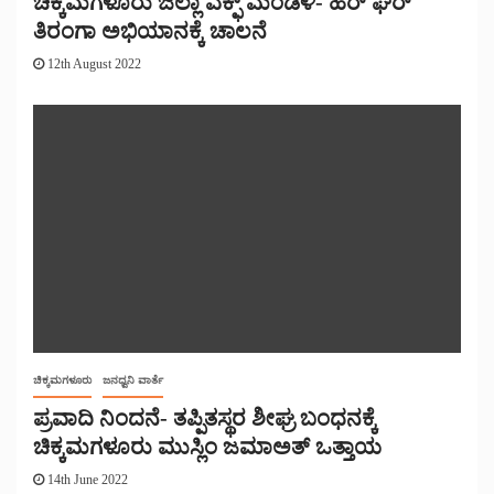
ಚಿಕ್ಕಮಗಳೂರು ಜಿಲ್ಲಾ ವಕ್ಫ್ ಮಂಡಳಿ- ಹರ್ ಘರ್
ತಿರಂಗಾ ಅಭಿಯಾನಕ್ಕೆ ಚಾಲನೆ
12th August 2022
ಚಿಕ್ಕಮಗಳೂರು
ಜನಧ್ವನಿ ವಾರ್ತೆ
ಪ್ರವಾದಿ ನಿಂದನೆ- ತಪ್ಪಿತಸ್ಥರ ಶೀಘ್ರ ಬಂಧನಕ್ಕೆ
ಚಿಕ್ಕಮಗಳೂರು ಮುಸ್ಲಿಂ ಜಮಾಅತ್ ಒತ್ತಾಯ
14th June 2022