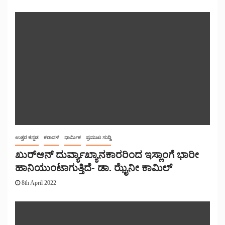
ಉತ್ತರ ಕನ್ನಡ
ಕರಾವಳಿ
ಧಾರ್ಮಿಕ
ಪ್ರಮುಖ ಸುದ್ದಿ
ಖುರ್‌ಆನ್ ದುರ್ವ್ಯಾಖ್ಯಾನಕಾರರಿಂದ ಇಸ್ಲಾಂಗೆ ಭಾರೀ
ಹಾನಿಯುಂಟಾಗುತ್ತಿದೆ- ಡಾ. ಝೈನೀ ಕಾಮಿಲ್
8th April 2022