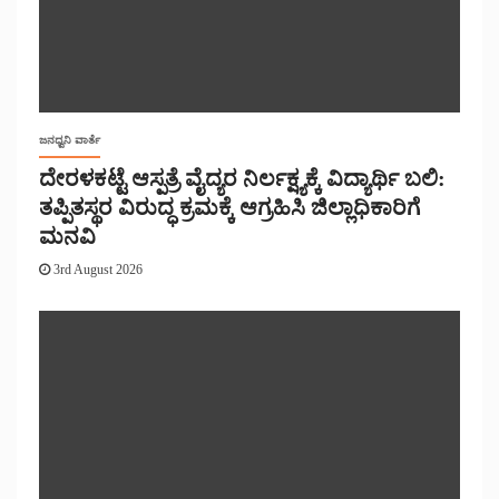
ಜನಧ್ವನಿ ವಾರ್ತೆ
ದೇರಳಕಟ್ಟೆ ಆಸ್ಪತ್ರೆ ವೈದ್ಯರ ನಿರ್ಲಕ್ಷ್ಯಕ್ಕೆ ವಿದ್ಯಾರ್ಥಿ ಬಲಿ:
ತಪ್ಪಿತಸ್ಥರ ವಿರುದ್ಧ ಕ್ರಮಕ್ಕೆ ಆಗ್ರಹಿಸಿ ಜಿಲ್ಲಾಧಿಕಾರಿಗೆ
ಮನವಿ
3rd August 2026