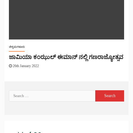
ಚಿಕ್ಕಮಗಳೂರು
ಜಾಮಿಯಾ ಕಂಝುಲ್ ಈಮಾನ್ ನಲ್ಲಿ ಗಣರಾಜ್ಯೋತ್ಸವ
26th January 2022