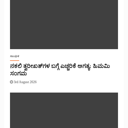
ಸಾಂಘಿಕ
ನಕಲಿ ತ್ವರೀಖತ್‌ಗಳ ಬಗ್ಗೆ ಎಚ್ಚರಿಕೆ ಅಗತ್ಯ: ಹಿಮಮಿ
ಸಂಗಮ
3rd August 2026