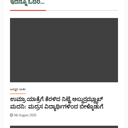
ಇದನ್ನೂ ಓದಿರಿ...
ಜನಧ್ವನಿ ವಾರ್ತೆ
ಉಮ್ರಾ ಯಾತ್ರೆಗೆ ತೆರಳಿದ ನಿಟ್ಟೆ ಅಬ್ದುರ್ರಝ್ಝಾಖ್
ಮದನಿ: ಮದ್ರಸ ವಿದ್ಯಾರ್ಥಿಗಳಿಂದ ಬೀಳ್ಕೊಡುಗೆ
5th August 2026