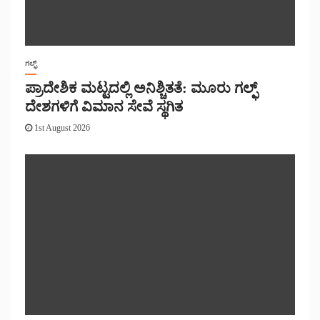
ಗಲ್ಫ್
ಪ್ರಾದೇಶಿಕ ಮಟ್ಟದಲ್ಲಿ ಅನಿಶ್ಚಿತತೆ: ಮೂರು ಗಲ್ಫ್
ದೇಶಗಳಿಗೆ ವಿಮಾನ ಸೇವೆ ಸ್ಥಗಿತ
1st August 2026