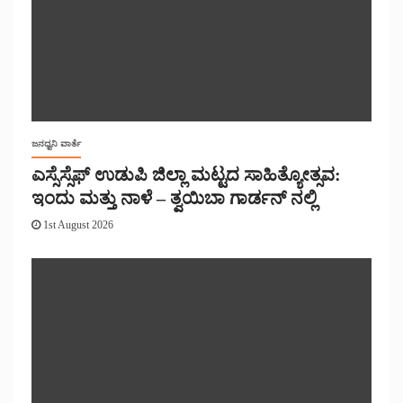
ಜನಧ್ವನಿ ವಾರ್ತೆ
ಎಸ್ಸೆಸ್ಸೆಫ್ ಉಡುಪಿ ಜಿಲ್ಲಾ ಮಟ್ಟದ ಸಾಹಿತ್ಯೋತ್ಸವ:
ಇಂದು ಮತ್ತು ನಾಳೆ – ತ್ವಯಿಬಾ ಗಾರ್ಡನ್ ನಲ್ಲಿ
1st August 2026