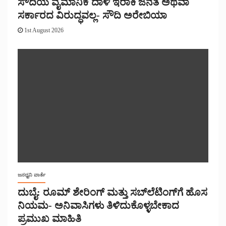
ಸೌದಿಯ ವೈಮಾನಿಕ ದಾಳಿ ಇರಾಕಿ ಜನತೆ ಅಥವಾ
ಸರ್ಕಾರದ ವಿರುದ್ಧವಲ್ಲ- ಸೌದಿ ಅರೇಬಿಯಾ
1st August 2026
ಜನಧ್ವನಿ ವಾರ್ತೆ
ದುಬೈ: ರೂಮ್ ಶೇರಿಂಗ್ ಮತ್ತು ಸಬ್‌ಲೆಟಿಂಗ್‌ಗೆ ಹೊಸ
ನಿಯಮ- ಅನಿವಾಸಿಗಳು ತಿಳಿದುಕೊಳ್ಳಬೇಕಾದ
ಪ್ರಮುಖ ಮಾಹಿತಿ