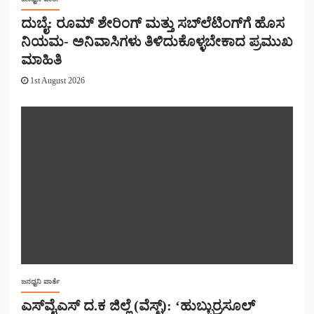
ದುಬೈ: ರೂಮ್ ಶೇರಿಂಗ್ ಮತ್ತು ಸಬ್‌ಲೆಟಿಂಗ್‌ಗೆ ಹೊಸ
ನಿಯಮ- ಅನಿವಾಸಿಗಳು ತಿಳಿದುಕೊಳ್ಳಬೇಕಾದ ಪ್ರಮುಖ
ಮಾಹಿತಿ
1st August 2026
ಜನಧ್ವನಿ ವಾರ್ತೆ
ಎಸ್‌ವೈಎಸ್ ದ.ಕ ಜಿಲ್ಲೆ (ವೆಸ್ಟ್): ‘ಹುಬ್ಬುರ್ರಸೂಲ್