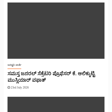
ಜನಧ್ವನಿ ವಾರ್ತೆ
ಸಮಸ್ತ ಜನರಲ್ ಸೆಕ್ರೆಟರಿ ಪ್ರೊಫೆಸರ್ ಕೆ. ಆಲಿಕ್ಕುಟ್ಟಿ
ಮುಸ್ಲಿಯಾರ್ ವಫಾತ್
23rd July 2026