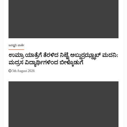
ಜನಧ್ವನಿ ವಾರ್ತೆ
ಉಮ್ರಾ ಯಾತ್ರೆಗೆ ತೆರಳಿದ ನಿಟ್ಟೆ ಅಬ್ದುರ್ರಝ್ಝಾಖ್ ಮದನಿ:
ಮದ್ರಸ ವಿದ್ಯಾರ್ಥಿಗಳಿಂದ ಬೀಳ್ಕೊಡುಗೆ
5th August 2026