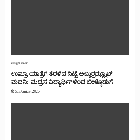
ಜನಧ್ವನಿ ವಾರ್ತೆ
ಉಮ್ರಾ ಯಾತ್ರೆಗೆ ತೆರಳಿದ ನಿಟ್ಟೆ ಅಬ್ದುರ್ರಝ್ಝಾಖ್
ಮದನಿ: ಮದ್ರಸ ವಿದ್ಯಾರ್ಥಿಗಳಿಂದ ಬೀಳ್ಕೊಡುಗೆ
5th August 2026