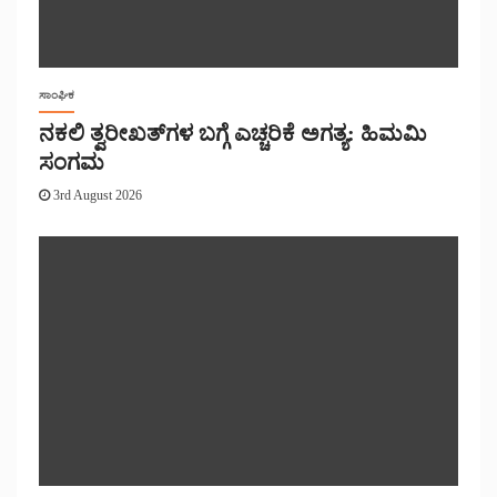
ಸಾಂಘಿಕ
ನಕಲಿ ತ್ವರೀಖತ್‌ಗಳ ಬಗ್ಗೆ ಎಚ್ಚರಿಕೆ ಅಗತ್ಯ: ಹಿಮಮಿ
ಸಂಗಮ
3rd August 2026