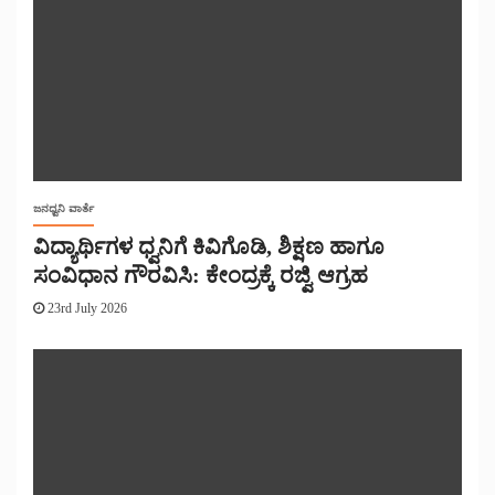
ಜನಧ್ವನಿ ವಾರ್ತೆ
ವಿದ್ಯಾರ್ಥಿಗಳ ಧ್ವನಿಗೆ ಕಿವಿಗೊಡಿ, ಶಿಕ್ಷಣ ಹಾಗೂ
ಸಂವಿಧಾನ ಗೌರವಿಸಿ: ಕೇಂದ್ರಕ್ಕೆ ರಜ್ವಿ ಆಗ್ರಹ
23rd July 2026