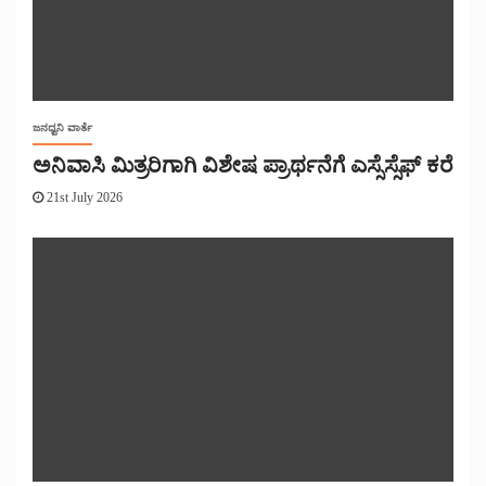
ಜನಧ್ವನಿ ವಾರ್ತೆ
ಅನಿವಾಸಿ ಮಿತ್ರರಿಗಾಗಿ ವಿಶೇಷ ಪ್ರಾರ್ಥನೆಗೆ ಎಸ್ಸೆಸ್ಸೆಫ್ ಕರೆ
21st July 2026