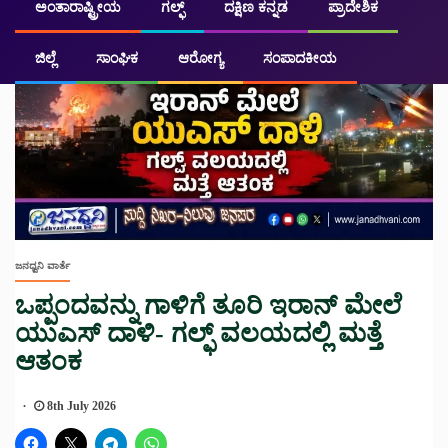
ಅಂತಾರಾಷ್ಟ್ರೀಯ
ಗಲ್ಫ್
ದಕ್ಷಿಣ ಕನ್ನಡ
ಪ್ರಾದೇಶಿಕ
ಜಿಲ್ಲೆ
ಸಾಂಘಿಕ
ಆರೋಗ್ಯ
ಸಂಪಾದಕೀಯ
ಜನಧ್ವನಿ ವಾರ್ತೆ
ಒಪ್ಪಂದವನ್ನು ಗಾಳಿಗೆ ತೂರಿ ಇರಾನ್ ಮೇಲೆ
ಯುಎಸ್ ದಾಳಿ- ಗಲ್ಫ್ ವಲಯದಲ್ಲಿ ಮತ್ತೆ
ಆತಂಕ
8th July 2026