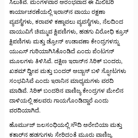
ಸಿಲುಕಿವೆ. ಮಂಗಳವಾರ ಆರಂಭವಾದ ಈ ಮಿಲಿಟರಿ
ಕಾರ್ಯಾಚರಣೆಯಲ್ಲಿ ಇರಾನ್‌ನ ವಾಯು ರಕ್ಷಣಾ
ವ್ಯವಸ್ಥೆಗಳು, ಕರಾವಳಿ ಕಣ್ಗಾವಲು ವ್ಯವಸ್ಥೆಗಳು, ನೆಲದಿಂದ
ವಾಯುವಿಗೆ ಚಿಮ್ಮುವ ಕ್ಷಿಪಣಿಗಳು, ಹಡಗು ವಿರೋಧಿ ಕ್ರೂಸ್
ಕ್ಷಿಪಣಿಗಳು ಮತ್ತು ಡ್ರೋನ್ ಉಡಾವಣಾ ಕೇಂದ್ರಗಳನ್ನು
ಯುಎಸ್ ಗುರಿಯಾಗಿಸಿಕೊಂಡಿದೆ ಎಂದು ಪೆಂಟಗನ್
ಮೂಲಗಳು ತಿಳಿಸಿವೆ. ದಕ್ಷಿಣ ಇರಾನ್‌ನ ಸಿರಿಕ್ ಬಂದರು,
ಖಶಮ್ ದ್ವೀಪ ಮತ್ತು ಬಂದರ್ ಅಬ್ಬಾಸ್ ಬಳಿ ಸ್ಫೋಟಗಳು
ಸಂಭವಿಸಿವೆ ಎಂದು ಇರಾನಿನ ಮಾಧ್ಯಮಗಳು ವರದಿ
ಮಾಡಿವೆ. ಸಿರಿಕ್ ಬಂದರಿನ ವಾಣಿಜ್ಯ ಕೇಂದ್ರಗಳ ಮೇಲಿನ
ದಾಳಿಯಲ್ಲಿ ಹಲವರು ಗಾಯಗೊಂಡಿದ್ದಾರೆ ಎಂದು
ವರದಿಯಾಗಿದೆ.
ಹೊರ್ಮುಜ್ ಜಲಸಂಧಿಯಲ್ಲಿ ಸೌದಿ ಅರೇಬಿಯಾ ಮತ್ತು
ಕತಾರ್‌ನ ಹಡಗುಗಳು ಸೇರಿದಂತೆ ಮೂರು ವಾಣಿಜ್ಯ