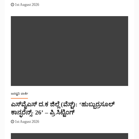
1st August 2026
ಜನಧ್ವನಿ ವಾರ್ತೆ
ಎಸ್‌ವೈಎಸ್ ದ.ಕ ಜಿಲ್ಲೆ (ವೆಸ್ಟ್): ‘ಹುಬ್ಬುರ್ರಸೂಲ್
ಕಾನ್ಫರೆನ್ಸ್- 26’ – ಪ್ರಿ ಸಿಟ್ಟಿಂಗ್
1st August 2026