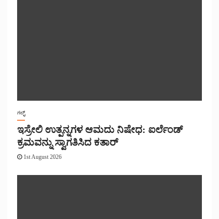
ಗಲ್ಫ್
ಇಸ್ರೇಲಿ ಉತ್ಪನ್ನಗಳ ಆಮದು ನಿಷೇಧ: ಐರ್ಲೆಂಡ್
ಕ್ರಮವನ್ನು ಸ್ವಾಗತಿಸಿದ ಕತಾರ್
1st August 2026