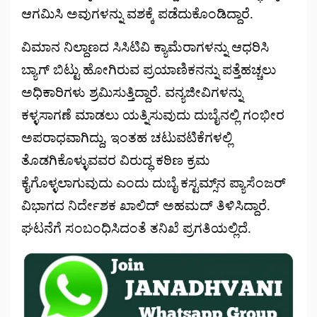
ಆಗಮಿಸಿ ಅವುಗಳನ್ನು ವಶಕ್ಕೆ ಪಡೆದುಕೊಂಡಿದ್ದಾರೆ.
ವಿಮಾನ ನಿಲ್ದಾಣದ ಸಿಸಿಟಿವಿ ಕ್ಯಾಮೆರಾಗಳನ್ನು ಆಧರಿಸಿ
ಬ್ಯಾಗ್ ಬಿಟ್ಟು ಹೋಗಿರುವ ಪ್ರಯಾಣಿಕನನ್ನು ಪತ್ತೆಹಚ್ಚಲು
ಅಧಿಕಾರಿಗಳು ಶ್ರಮಿಸುತ್ತಿದ್ದಾರೆ. ವನ್ಯಜೀವಿಗಳನ್ನು
ಕಳ್ಳಸಾಗಣೆ ಮಾಡಲು ಯತ್ನಿಸುವುದು ದುಬೈನಲ್ಲಿ ಗಂಭೀರ
ಅಪರಾಧವಾಗಿದ್ದು, ಇಂತಹ ಚಟುವಟಿಕೆಗಳಲ್ಲಿ
ತೊಡಗಿಕೊಳ್ಳುವವರ ವಿರುದ್ಧ ಕಠಿಣ ಕ್ರಮ
ಕೈಗೊಳ್ಳಲಾಗುವುದು ಎಂದು ದುಬೈ ಕಸ್ಟಮ್ಸ್‌ನ ಪ್ಯಾಸೆಂಜರ್
ವಿಭಾಗದ ನಿರ್ದೇಶಕ ಖಾಲಿದ್ ಅಹಮದ್ ತಿಳಿಸಿದ್ದಾರೆ.
ಘಟನೆಗೆ ಸಂಬಂಧಿಸಿದಂತೆ ತನಿಖೆ ಪ್ರಗತಿಯಲ್ಲಿದೆ.