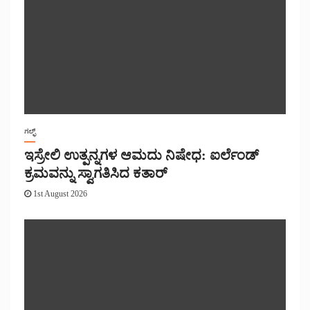
ಗಲ್ಫ್
ಇಸ್ರೇಲಿ ಉತ್ಪನ್ನಗಳ ಆಮದು ನಿಷೇಧ: ಐರ್ಲೆಂಡ್
ಕ್ರಮವನ್ನು ಸ್ವಾಗತಿಸಿದ ಕತಾರ್
1st August 2026