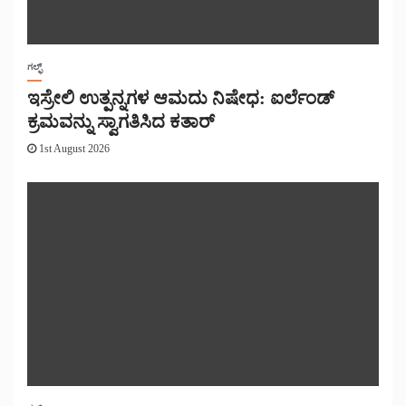
ಗಲ್ಫ್
ಇಸ್ರೇಲಿ ಉತ್ಪನ್ನಗಳ ಆಮದು ನಿಷೇಧ: ಐರ್ಲೆಂಡ್
ಕ್ರಮವನ್ನು ಸ್ವಾಗತಿಸಿದ ಕತಾರ್
1st August 2026