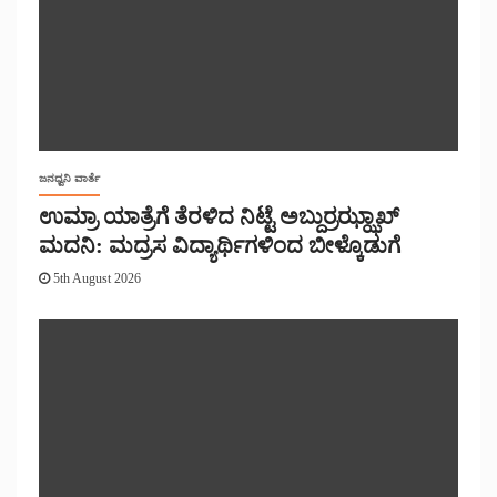
ಜನಧ್ವನಿ ವಾರ್ತೆ
ಉಮ್ರಾ ಯಾತ್ರೆಗೆ ತೆರಳಿದ ನಿಟ್ಟೆ ಅಬ್ದುರ್ರಝ್ಝಾಖ್
ಮದನಿ: ಮದ್ರಸ ವಿದ್ಯಾರ್ಥಿಗಳಿಂದ ಬೀಳ್ಕೊಡುಗೆ
5th August 2026