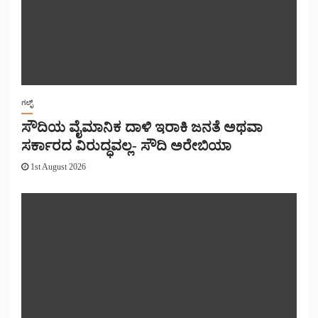
ಗಲ್ಫ್
ಸೌದಿಯ ವೈಮಾನಿಕ ದಾಳಿ ಇರಾಕಿ ಜನತೆ ಅಥವಾ
ಸರ್ಕಾರದ ವಿರುದ್ಧವಲ್ಲ- ಸೌದಿ ಅರೇಬಿಯಾ
1st August 2026