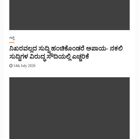
ಗಲ್ಫ್
ನಿಖರವಲ್ಲದ ಸುದ್ದಿ ಹಂಚಿಕೊಂಡರೆ ಅಪಾಯ- ನಕಲಿ
ಸುದ್ದಿಗಳ ವಿರುದ್ಧ ಸೌದಿಯಲ್ಲಿ ಎಚ್ಚರಿಕೆ
14th July 2026