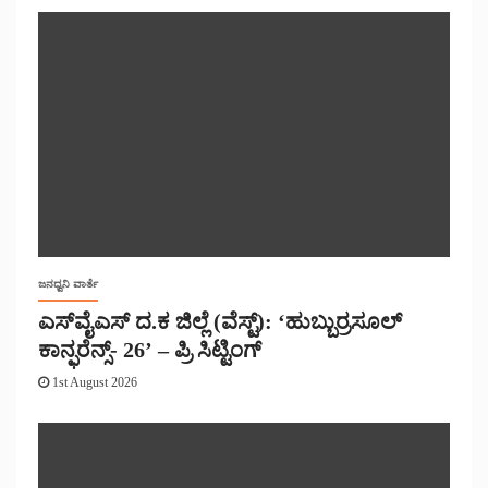
ಜನಧ್ವನಿ ವಾರ್ತೆ
ಎಸ್‌ವೈಎಸ್ ದ.ಕ ಜಿಲ್ಲೆ (ವೆಸ್ಟ್): ‘ಹುಬ್ಬುರ್ರಸೂಲ್
ಕಾನ್ಫರೆನ್ಸ್- 26’ – ಪ್ರಿ ಸಿಟ್ಟಿಂಗ್
1st August 2026