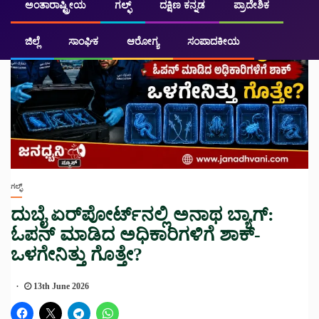
ಅಂತಾರಾಷ್ಟ್ರೀಯ
ಗಲ್ಫ್
ದಕ್ಷಿಣ ಕನ್ನಡ
ಪ್ರಾದೇಶಿಕ
ಜಿಲ್ಲೆ
ಸಾಂಘಿಕ
ಆರೋಗ್ಯ
ಸಂಪಾದಕೀಯ
ಗಲ್ಫ್
ದುಬೈ ಏರ್‌ಪೋರ್ಟ್‌ನಲ್ಲಿ ಅನಾಥ ಬ್ಯಾಗ್:
ಓಪನ್ ಮಾಡಿದ ಅಧಿಕಾರಿಗಳಿಗೆ ಶಾಕ್-
ಒಳಗೇನಿತ್ತು ಗೊತ್ತೇ?
13th June 2026