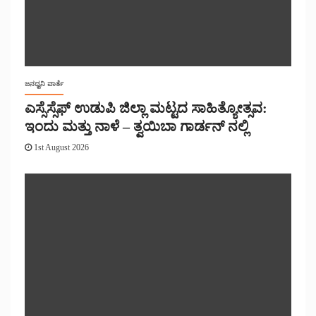
ಜನಧ್ವನಿ ವಾರ್ತೆ
ಎಸ್ಸೆಸ್ಸೆಫ್ ಉಡುಪಿ ಜಿಲ್ಲಾ ಮಟ್ಟದ ಸಾಹಿತ್ಯೋತ್ಸವ:
ಇಂದು ಮತ್ತು ನಾಳೆ – ತ್ವಯಿಬಾ ಗಾರ್ಡನ್ ನಲ್ಲಿ
1st August 2026