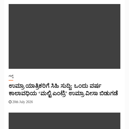
ಗಲ್ಫ್
ಉಮ್ರಾ ಯಾತ್ರಿಕರಿಗೆ ಸಿಹಿ ಸುದ್ದಿ: ಒಂದು ವರ್ಷ
ಕಾಲಾವಧಿಯ ‘ಮಲ್ಟಿ ಎಂಟ್ರಿ’ ಉಮ್ರಾ ವೀಸಾ ಬಿಡುಗಡೆ
20th July 2026