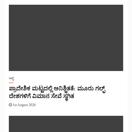
ಗಲ್ಫ್
ಪ್ರಾದೇಶಿಕ ಮಟ್ಟದಲ್ಲಿ ಅನಿಶ್ಚಿತತೆ: ಮೂರು ಗಲ್ಫ್
ದೇಶಗಳಿಗೆ ವಿಮಾನ ಸೇವೆ ಸ್ಥಗಿತ
1st August 2026