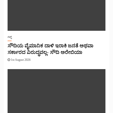
ಗಲ್ಫ್
ಸೌದಿಯ ವೈಮಾನಿಕ ದಾಳಿ ಇರಾಕಿ ಜನತೆ ಅಥವಾ
ಸರ್ಕಾರದ ವಿರುದ್ಧವಲ್ಲ- ಸೌದಿ ಅರೇಬಿಯಾ
1st August 2026