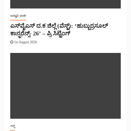
ಜನಧ್ವನಿ ವಾರ್ತೆ
ಎಸ್‌ವೈಎಸ್ ದ.ಕ ಜಿಲ್ಲೆ (ವೆಸ್ಟ್): ‘ಹುಬ್ಬುರ್ರಸೂಲ್
ಕಾನ್ಫರೆನ್ಸ್- 26’ – ಪ್ರಿ ಸಿಟ್ಟಿಂಗ್
1st August 2026
ಗಲ್ಫ್