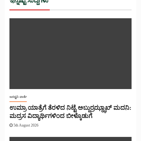
ಇನ್ನಷ್ಟು ಸುದ್ದಿಗಳು
ಜನಧ್ವನಿ ವಾರ್ತೆ
ಉಮ್ರಾ ಯಾತ್ರೆಗೆ ತೆರಳಿದ ನಿಟ್ಟೆ ಅಬ್ದುರ್ರಝ್ಝಾಖ್ ಮದನಿ:
ಮದ್ರಸ ವಿದ್ಯಾರ್ಥಿಗಳಿಂದ ಬೀಳ್ಕೊಡುಗೆ
5th August 2026