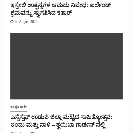
ಇಸ್ರೇಲಿ ಉತ್ಪನ್ನಗಳ ಆಮದು ನಿಷೇಧ: ಐರ್ಲೆಂಡ್
ಕ್ರಮವನ್ನು ಸ್ವಾಗತಿಸಿದ ಕತಾರ್
1st August 2026
ಜನಧ್ವನಿ ವಾರ್ತೆ
ಎಸ್ಸೆಸ್ಸೆಫ್ ಉಡುಪಿ ಜಿಲ್ಲಾ ಮಟ್ಟದ ಸಾಹಿತ್ಯೋತ್ಸವ:
ಇಂದು ಮತ್ತು ನಾಳೆ – ತ್ವಯಿಬಾ ಗಾರ್ಡನ್ ನಲ್ಲಿ