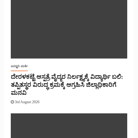
ಜನಧ್ವನಿ ವಾರ್ತೆ
ದೇರಳಕಟ್ಟೆ ಆಸ್ಪತ್ರೆ ವೈದ್ಯರ ನಿರ್ಲಕ್ಷ್ಯಕ್ಕೆ ವಿದ್ಯಾರ್ಥಿ ಬಲಿ:
ತಪ್ಪಿತಸ್ಥರ ವಿರುದ್ಧ ಕ್ರಮಕ್ಕೆ ಆಗ್ರಹಿಸಿ ಜಿಲ್ಲಾಧಿಕಾರಿಗೆ
ಮನವಿ
3rd August 2026