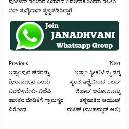
ಪೊಲೀಸ್ ಸಂಚಾರ ವಿಭಾಗದ ನಿರ್ದೇಶಕ ಜುಮಾ ಸಲೀಂ
ಬಿನ್ ಸುವೈದಾನ್ ಸ್ಪಷ್ಟಪಡಿಸಿದ್ದಾರೆ.
Previous
Next
ಇಸ್ಲಾಂಪುರ ಹೆಸರನ್ನು
‘ಇಸ್ಲಾಂ ಸ್ವೀಕರಿಸಿದ್ದು ನನ್ನ
ಶ್ರೀರಾಮಪುರ ಎಂದು
ಸ್ವಂತ ಇಚ್ಛೆಯಿಂದ’ ; ಲವ್
ಬದಲಿಸಬೇಕು- ಬಿಜೆಪಿ
ಜಿಹಾದ್ ಆರೋಪವನ್ನು
ಶಾಸಕರ ಬೇಡಿಕೆಗೆ ಗ್ರಾಮಸ್ಥರ
ತಳ್ಳಿಹಾಕಿದ ಆಯುಷ್
ವಿರೋಧ
ಮಲಿಕ್ (ಮುಹಮ್ಮದ್ ಅಲಿ)