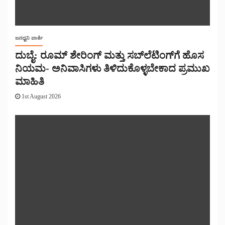
ಜನಧ್ವನಿ ವಾರ್ತೆ
ದುಬೈ: ರೂಮ್ ಶೇರಿಂಗ್ ಮತ್ತು ಸಬ್‌ಲೆಟಿಂಗ್‌ಗೆ ಹೊಸ
ನಿಯಮ- ಅನಿವಾಸಿಗಳು ತಿಳಿದುಕೊಳ್ಳಬೇಕಾದ ಪ್ರಮುಖ
ಮಾಹಿತಿ
1st August 2026