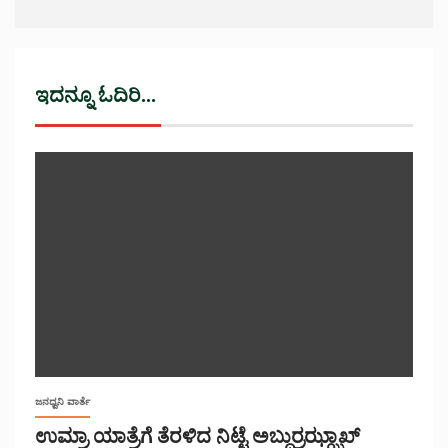
ಇದನ್ನೂ ಓದಿರಿ...
ಜನಧ್ವನಿ ವಾರ್ತೆ
ಉಮ್ರಾ ಯಾತ್ರೆಗೆ ತೆರಳಿದ ನಿಟ್ಟೆ ಅಬ್ದುರ್ರಝ್ಝಾಖ್