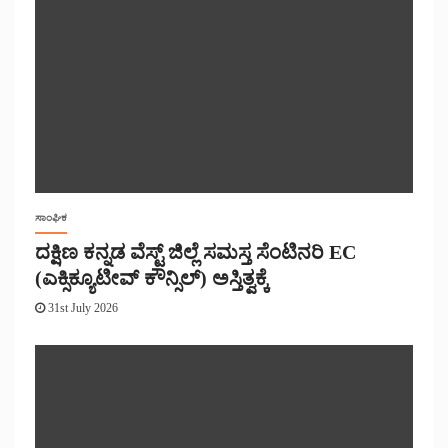
ಸಾಂಘಿಕ
ದಕ್ಷಿಣ ಕನ್ನಡ ವೆಸ್ಟ್ ಜಿಲ್ಲೆ ಸಮಸ್ತ ಸೆಂಟಿನರಿ EC
(ಎಕ್ಸಿಕ್ಯೂಟೀವ್ ಕೌನ್ಸಿಲ್) ಅಸ್ತಿತ್ವಕ್ಕೆ
31st July 2026