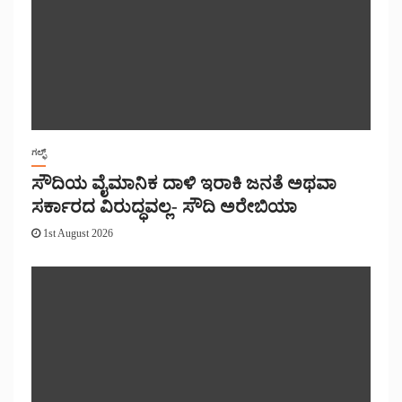
ಗಲ್ಫ್
ಸೌದಿಯ ವೈಮಾನಿಕ ದಾಳಿ ಇರಾಕಿ ಜನತೆ ಅಥವಾ
ಸರ್ಕಾರದ ವಿರುದ್ಧವಲ್ಲ- ಸೌದಿ ಅರೇಬಿಯಾ
1st August 2026