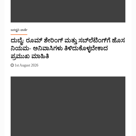
ಜನಧ್ವನಿ ವಾರ್ತೆ
ದುಬೈ: ರೂಮ್ ಶೇರಿಂಗ್ ಮತ್ತು ಸಬ್‌ಲೆಟಿಂಗ್‌ಗೆ ಹೊಸ
ನಿಯಮ- ಅನಿವಾಸಿಗಳು ತಿಳಿದುಕೊಳ್ಳಬೇಕಾದ
ಪ್ರಮುಖ ಮಾಹಿತಿ
1st August 2026