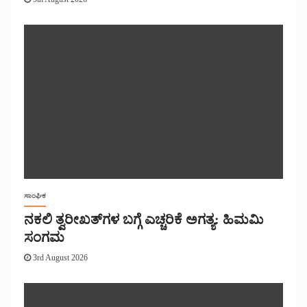
ಸಾಂಘಿಕ
ನಕಲಿ ತ್ವರೀಖತ್‌ಗಳ ಬಗ್ಗೆ ಎಚ್ಚರಿಕೆ ಅಗತ್ಯ: ಹಿಮಮಿ
ಸಂಗಮ
3rd August 2026