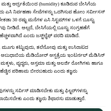
ಮತ್ತು ಆರ್ದ್ರತೆಯಿಂದ (humidity) ಕೂಡಿರುವ ಬೇಸಿಗೆಯ
 ಎಂದು ಎಸಿ ನಿರ್ವಹಣಾ ಸೇವೆಗಳನ್ನು ಒದಗಿಸುವ ಹೋಂ ಸರ್ವೀಸಸ್
ರು ಶೇಕಡಾ 30 ರಷ್ಟು ಮನೆಗಳ ಎಸಿ ಸಿಸ್ಟಮ್‌ಗಳ ಒಳಗೆ ಬೂಸ್ಟು
ನೀಡಿದೆ. ಅಲ್ಲದೆ, ಬೇಸಿಗೆಯಲ್ಲಿ ಬೂಸ್ಟು ಸಂಗ್ರಹಣೆಗೆ
ೆಚ್ಚಳವಾಗಿದೆ ಎಂದು ಜಸ್ಟ್‌ಲೈಫ್ ವರದಿ ಮಾಡಿದೆ.
ಲರ್ಜಿ, ಮೂಗು ಕಟ್ಟುವುದು, ತಲೆನೋವು ಮತ್ತು ಉಸಿರಾಟದ
ಅಬುಧಾಬಿಯ ಮೆಡಿಯೋರ್ ಆಸ್ಪತ್ರೆಯ ಇಂಟರ್ನಲ್ ಮೆಡಿಸಿನ್
ದು ಮಕ್ಕಳು, ವೃದ್ಧರು, ಅಸ್ತಮಾ ಮತ್ತು ಅಲರ್ಜಿ ರೋಗಿಗಳು ಹಾಗೂ
ೆಚ್ಚಿನ ಪರಿಣಾಮ ಬೀರಬಹುದು ಎಂದು ತಜ್ಞರು
ಗಳನ್ನು ಸರ್ವಿಸ್ ಮಾಡಿಸಬೇಕು ಮತ್ತು ಫಿಲ್ಟರ್‌ಗಳನ್ನು
ಯಿಸಬೇಕು ಎಂದು ತಜ್ಞರು ಶಿಫಾರಸು ಮಾಡುತ್ತಾರೆ.