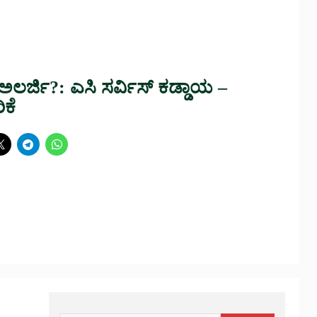
ಲರ್ಜಿ?: ಎಸಿ ಸರ್ವಿಸ್ ಕಡ್ಡಾಯ –
ಕೆ