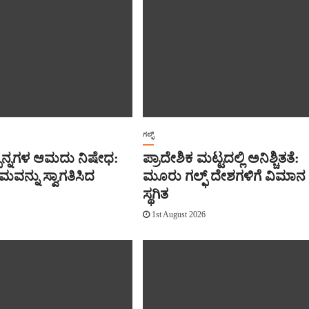
ಗಲ್ಫ್
್ಪನ್ನಗಳ ಆಮದು ನಿಷೇಧ:
ಪ್ರಾದೇಶಿಕ ಮಟ್ಟದಲ್ಲಿ ಅನಿಶ್ಚಿತತೆ:
ರಮವನ್ನು ಸ್ವಾಗತಿಸಿದ
ಮೂರು ಗಲ್ಫ್ ದೇಶಗಳಿಗೆ ವಿಮಾನ 
ಸ್ಥಗಿತ
6
1st August 2026