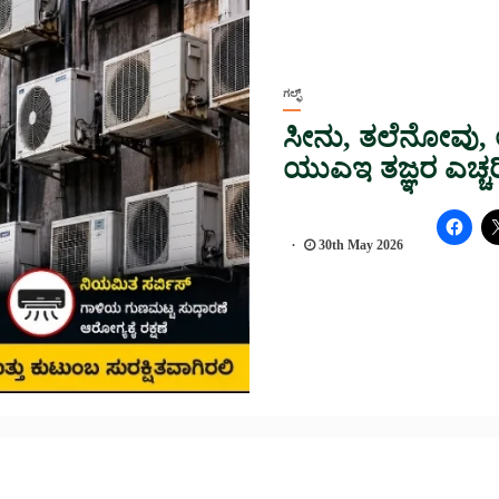
ಗಲ್ಫ್
ಸೀನು, ತಲೆನೋವು, ಅ
ಯುಎಇ ತಜ್ಞರ ಎಚ್ಚರಿ
30th May 2026