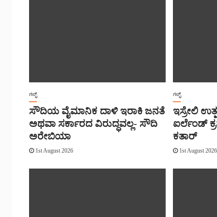
ಗಲ್ಫ್
ಗಲ್ಫ್
ಸೌದಿಯ ವೈಮಾನಿಕ ದಾಳಿ ಇರಾಕಿ ಜನತೆ
ಇಸ್ರೇಲಿ ಉತ
ಅಥವಾ ಸರ್ಕಾರದ ವಿರುದ್ಧವಲ್ಲ- ಸೌದಿ
ಐರ್ಲೆಂಡ್ ಕ್
ಅರೇಬಿಯಾ
ಕತಾರ್
1st August 2026
1st August 202