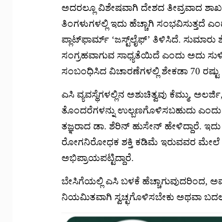
ಅದರಲ್ಲೂ ವಿಶೇಷವಾಗಿ ದೇಶದ ತೀವ್ರವಾದ ಶಾಖ 
ತಿಂಗಳುಗಳಲ್ಲಿ ಇದು ಹೆಚ್ಚಾಗಿ ಸಂಭವಿಸುತ್ತದೆ
ಪ್ಲಾಟ್‌ಫಾರ್ಮ್ ‘ಜಸ್ಟ್‌ಲೈಫ್’ ತಿಳಿಸಿದೆ. ಸುಮಾ
ಸಂಗ್ರಹವಾಗುವ ಸಾಧ್ಯತೆಯಿದೆ ಎಂದು ಅದು ಸುಳಿವು 
ಸಂಬಂಧಿಸಿದ ವಿಚಾರಣೆಗಳಲ್ಲಿ ಶೇಕಡಾ 70 ರಷ್ಟು ಹ
ಎಸಿ ವ್ಯವಸ್ಥೆಗಳಲ್ಲಿನ ಅಶುಚಿತ್ವವು ಕೆಮ್ಮು, ಅ
ತೊಂದರೆಗಳನ್ನು ಉಲ್ಬಣಗೊಳಿಸಬಹುದು ಎಂದು 
ತಜ್ಞರಾದ ಡಾ. ಶೆರಿನ್ ಹುಸೇನ್ ಹೇಳಿದ್ದಾರೆ. ಇ
ರೋಗನಿರೋಧಕ ಶಕ್ತಿ ಕಡಿಮೆ ಇರುವವರ ಮೇಲೆ ಹ
ಅಭಿಪ್ರಾಯಪಟ್ಟಿದ್ದಾರೆ.
ಬೇಸಿಗೆಯಲ್ಲಿ ಎಸಿ ಬಳಕೆ ಹೆಚ್ಚಾಗುವುದರಿಂದ, ಅವು
ನಿಯಮಿತವಾಗಿ ಸ್ವಚ್ಛಗೊಳಿಸಬೇಕು ಅಥವಾ ಬದಲಾ