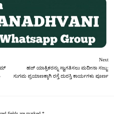
Next
ೀಮ್
ಹಜ್ ಯಾತ್ರಿಕರನ್ನು ಸ್ವಾಗತಿಸಲು ಮದೀನಾ ಸಜ್ಜು:
ಯ
ಸುಗಮ ಪ್ರಯಾಣಕ್ಕಾಗಿ ರಸ್ತೆ ದುರಸ್ತಿ ಕಾರ್ಯಗಳು ಪೂರ್ಣ
red fields are marked
*