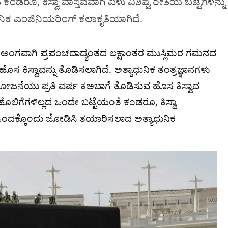
ಂಡರೂ, ಕಿಸ್ವಾ ವಾಸ್ತವವಾಗಿ ಏಳು ವಿಶಿಷ್ಟ ರೀತಿಯ ಬಟ್ಟೆಗಳನ್ನು
ಿಕ ಎಂಜಿನಿಯರಿಂಗ್ ಕಲಾಕೃತಿಯಾಗಿದೆ.
ಗಳ ಅಂಗವಾಗಿ ಪ್ರಪಂಚದಾದ್ಯಂತದ ಲಕ್ಷಾಂತರ ಮುಸ್ಲಿಮರ ಗಮನದ
ೊಸ ಕಿಸ್ವಾವನ್ನು ತೊಡಿಸಲಾಗಿದೆ. ಅತ್ಯಾಧುನಿಕ ತಂತ್ರಜ್ಞಾನಗಳು
ಯೋಜನೆಯು ಪ್ರತಿ ವರ್ಷ ಕಅಬಾಗೆ ತೊಡಿಸುವ ಹೊಸ ಕಿಸ್ವಾದ
ೆ ಹೊಲಿಗೆಗಳಿಲ್ಲದ ಒಂದೇ ಬಟ್ಟೆಯಂತೆ ಕಂಡರೂ, ಕಿಸ್ವಾ
ನು ಒಂದಕ್ಕೊಂದು ಜೋಡಿಸಿ ತಯಾರಿಸಲಾದ ಅತ್ಯಾಧುನಿಕ