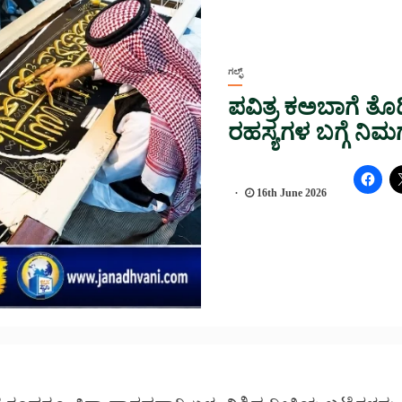
ಗಲ್ಫ್
ಪವಿತ್ರ ಕಅಬಾಗೆ ತೊಡ
ರಹಸ್ಯಗಳ ಬಗ್ಗೆ ನಿಮಗ
16th June 2026