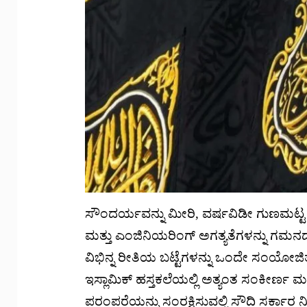
ಸೌಂದರ್ಯವನ್ನು ಮೀರಿ, ವರ್ಷವಿಡೀ ಗುಣಮಟ್ಟ 
ಮತ್ತು ಎಂಜಿನಿಯರಿಂಗ್ ಅಗತ್ಯತೆಗಳನ್ನು ಗಮನದಲ್
ವಿಭಿನ್ನ ರೀತಿಯ ಬಟ್ಟೆಗಳನ್ನು ಒಂದೇ ಸಂಯೋಜ
ಇಸ್ಲಾಮಿಕ್ ಹಸ್ತಕಲೆಯಲ್ಲಿ ಅತ್ಯಂತ ಸಂಕೀರ್ಣ ಮತ
ಪರಂಪರೆಯನ್ನು ಸಂರಕ್ಷಿಸುವಲ್ಲಿ ಸೌದಿ ಸರ್ಕಾರ ನ