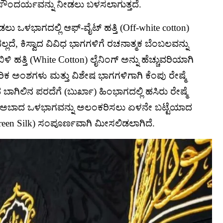
ವಾದ ಸೌಂದರ್ಯವನ್ನು ನೀಡಲು ಬಳಸಲಾಗುತ್ತದೆ.
ನೀಡಲು ಒಳಭಾಗದಲ್ಲಿ ಆಫ್-ವೈಟ್ ಹತ್ತಿ (Off-white cotton)
್ಲದೆ, ಕಿಸ್ವಾದ ವಿವಿಧ ಭಾಗಗಳಿಗೆ ರಚನಾತ್ಮಕ ಬೆಂಬಲವನ್ನು
ಿಳಿ ಹತ್ತಿ (White Cotton) ಲೈನಿಂಗ್ ಅನ್ನು ಹೆಚ್ಚುವರಿಯಾಗಿ
ಕಾರಿಕ ಅಂಶಗಳು ಮತ್ತು ವಿಶೇಷ ಭಾಗಗಳಿಗಾಗಿ ಕೆಂಪು ರೇಷ್ಮೆ
ಾಗಿಲಿನ ಪರದೆಗೆ (ಬುರ್ಖಾ) ಹಿಂಭಾಗದಲ್ಲಿ ಹಸಿರು ರೇಷ್ಮೆ
ೆ. ಕಅಬಾದ ಒಳಭಾಗವನ್ನು ಅಲಂಕರಿಸಲು ಏಳನೇ ಬಟ್ಟೆಯಾದ
Green Silk) ಸಂಪೂರ್ಣವಾಗಿ ಮೀಸಲಿಡಲಾಗಿದೆ.