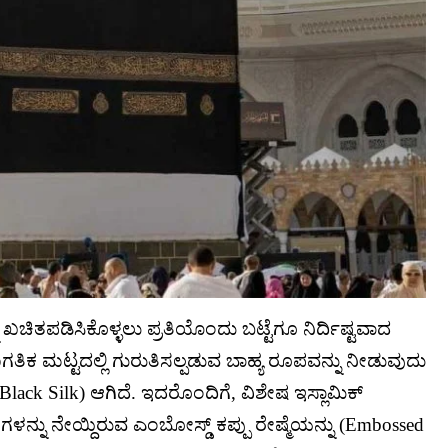
ು ಖಚಿತಪಡಿಸಿಕೊಳ್ಳಲು ಪ್ರತಿಯೊಂದು ಬಟ್ಟೆಗೂ ನಿರ್ದಿಷ್ಟವಾದ
ಗತಿಕ ಮಟ್ಟದಲ್ಲಿ ಗುರುತಿಸಲ್ಪಡುವ ಬಾಹ್ಯ ರೂಪವನ್ನು ನೀಡುವುದು
(Black Silk) ಆಗಿದೆ. ಇದರೊಂದಿಗೆ, ವಿಶೇಷ ಇಸ್ಲಾಮಿಕ್
ೂಪಗಳನ್ನು ನೇಯ್ದಿರುವ ಎಂಬೋಸ್ಡ್ ಕಪ್ಪು ರೇಷ್ಮೆಯನ್ನು (Embossed