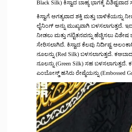
Black Silk) ಕಿಸ್ವಾದ ಬಾಹ್ಯ ಭಾಗಕ್ಕೆ ವಿಶಿಷ್ಟ
ಕಿಸ್ವಾಗೆ ಅಗತ್ಯವಾದ ಶಕ್ತಿ ಮತ್ತು ಬಾಳಿಕೆಯನ್ನು 
ಲೈನಿಂಗ್ ಅನ್ನು ಮುಖ್ಯವಾಗಿ ಬಳಸಲಾಗುತ್ತದೆ. ಇದಲ
ನೀಡಲು ಮತ್ತು ಗಟ್ಟಿತನವನ್ನು ಹೆಚ್ಚಿಸಲು ವಿಶೇಷ ಬ
ಸೇರಿಸಲಾಗಿದೆ. ಕಿಸ್ವಾದ ಕೆಲವು ನಿರ್ದಿಷ್ಟ ಅಲಂ
ನೂಲನ್ನು (Red Silk) ಬಳಸಲಾಗುತ್ತದೆ. ಕಅಬಾದ ಬ
ನೂಲನ್ನು (Green Silk) ಸಹ ಬಳಸಲಾಗುತ್ತದ
ಎಂಬೋಸ್ಡ್ ಹಸಿರು ರೇಷ್ಮೆಯನ್ನು (Embossed 