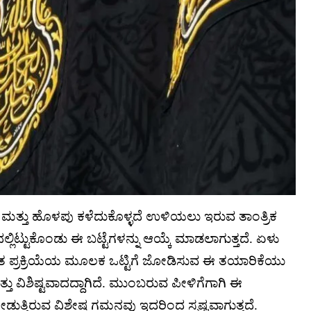
ಮತ್ತು ಹೊಳಪು ಕಳೆದುಕೊಳ್ಳದೆ ಉಳಿಯಲು ಇರುವ ತಾಂತ್ರಿಕ
ಲಿಟ್ಟುಕೊಂಡು ಈ ಬಟ್ಟೆಗಳನ್ನು ಆಯ್ಕೆ ಮಾಡಲಾಗುತ್ತದೆ. ಏಳು
ಿತ ಪ್ರಕ್ರಿಯೆಯ ಮೂಲಕ ಒಟ್ಟಿಗೆ ಜೋಡಿಸುವ ಈ ತಯಾರಿಕೆಯು
್ತು ವಿಶಿಷ್ಟವಾದದ್ದಾಗಿದೆ. ಮುಂಬರುವ ಪೀಳಿಗೆಗಾಗಿ ಈ
ೀಡುತ್ತಿರುವ ವಿಶೇಷ ಗಮನವು ಇದರಿಂದ ಸ್ಪಷ್ಟವಾಗುತ್ತದೆ.