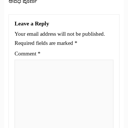
ಅವಧಿ ಪೂರ್ಣ
Leave a Reply
Your email address will not be published.
Required fields are marked
*
Comment
*