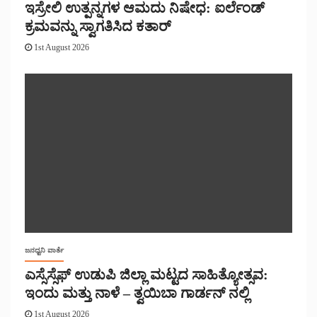
ಇಸ್ರೇಲಿ ಉತ್ಪನ್ನಗಳ ಆಮದು ನಿಷೇಧ: ಐರ್ಲೆಂಡ್
ಕ್ರಮವನ್ನು ಸ್ವಾಗತಿಸಿದ ಕತಾರ್
1st August 2026
ಜನಧ್ವನಿ ವಾರ್ತೆ
ಎಸ್ಸೆಸ್ಸೆಫ್ ಉಡುಪಿ ಜಿಲ್ಲಾ ಮಟ್ಟದ ಸಾಹಿತ್ಯೋತ್ಸವ:
ಇಂದು ಮತ್ತು ನಾಳೆ – ತ್ವಯಿಬಾ ಗಾರ್ಡನ್ ನಲ್ಲಿ
1st August 2026