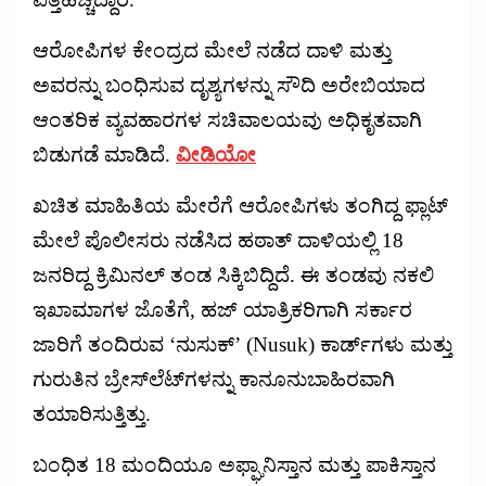
ಆರೋಪಿಗಳ ಕೇಂದ್ರದ ಮೇಲೆ ನಡೆದ ದಾಳಿ ಮತ್ತು
ಅವರನ್ನು ಬಂಧಿಸುವ ದೃಶ್ಯಗಳನ್ನು ಸೌದಿ ಅರೇಬಿಯಾದ
ಆಂತರಿಕ ವ್ಯವಹಾರಗಳ ಸಚಿವಾಲಯವು ಅಧಿಕೃತವಾಗಿ
ಬಿಡುಗಡೆ ಮಾಡಿದೆ.
ವೀಡಿಯೋ
ಖಚಿತ ಮಾಹಿತಿಯ ಮೇರೆಗೆ ಆರೋಪಿಗಳು ತಂಗಿದ್ದ ಫ್ಲಾಟ್
ಮೇಲೆ ಪೊಲೀಸರು ನಡೆಸಿದ ಹಠಾತ್ ದಾಳಿಯಲ್ಲಿ 18
ಜನರಿದ್ದ ಕ್ರಿಮಿನಲ್ ತಂಡ ಸಿಕ್ಕಿಬಿದ್ದಿದೆ. ಈ ತಂಡವು ನಕಲಿ
ಇಖಾಮಾಗಳ ಜೊತೆಗೆ, ಹಜ್ ಯಾತ್ರಿಕರಿಗಾಗಿ ಸರ್ಕಾರ
ಜಾರಿಗೆ ತಂದಿರುವ ‘ನುಸುಕ್’ (Nusuk) ಕಾರ್ಡ್‌ಗಳು ಮತ್ತು
ಗುರುತಿನ ಬ್ರೇಸ್‌ಲೆಟ್‌ಗಳನ್ನು ಕಾನೂನುಬಾಹಿರವಾಗಿ
ತಯಾರಿಸುತ್ತಿತ್ತು.
ಬಂಧಿತ 18 ಮಂದಿಯೂ ಅಫ್ಘಾನಿಸ್ತಾನ ಮತ್ತು ಪಾಕಿಸ್ತಾನ