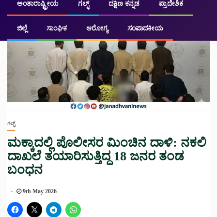
ಅಂತಾರಾಷ್ಟ್ರೀಯ
ಗಲ್ಫ್
ದಕ್ಷಿಣ ಕನ್ನಡ
ಪ್ರಾದೇಶಿಕ
ಜಿಲ್ಲೆ
ಸಾಂಘಿಕ
ಆರೋಗ್ಯ
ಸಂಪಾದಕೀಯ
ಗಲ್ಫ್
ಮಕ್ಕಾದಲ್ಲಿ ಪೊಲೀಸರ ಮಿಂಚಿನ ದಾಳಿ: ನಕಲಿ
ದಾಖಲೆ ತಯಾರಿಸುತ್ತಿದ್ದ 18 ಜನರ ತಂಡ
ಬಂಧನ
9th May 2026