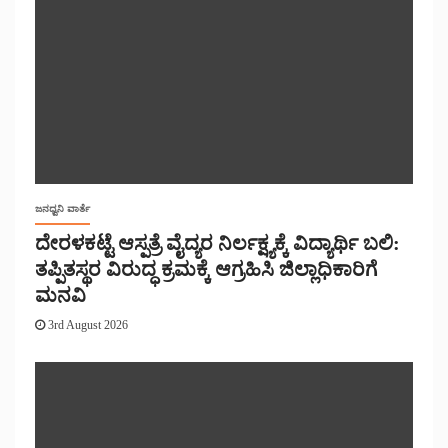
ಜನಧ್ವನಿ ವಾರ್ತೆ
ದೇರಳಕಟ್ಟೆ ಆಸ್ಪತ್ರೆ ವೈದ್ಯರ ನಿರ್ಲಕ್ಷ್ಯಕ್ಕೆ ವಿದ್ಯಾರ್ಥಿ ಬಲಿ:
ತಪ್ಪಿತಸ್ಥರ ವಿರುದ್ಧ ಕ್ರಮಕ್ಕೆ ಆಗ್ರಹಿಸಿ ಜಿಲ್ಲಾಧಿಕಾರಿಗೆ
ಮನವಿ
3rd August 2026