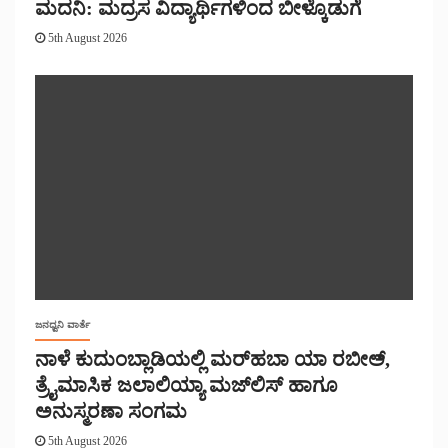
ಮದನಿ: ಮದ್ರಸ ವಿದ್ಯಾರ್ಥಿಗಳಿಂದ ಬೀಳ್ಕೊಡುಗೆ
5th August 2026
ಜನಧ್ವನಿ ವಾರ್ತೆ
ನಾಳೆ ಕುದುಂಬ್ಲಾಡಿಯಲ್ಲಿ ಮರ್‌‌ಹಬಾ ಯಾ ರಬೀಅ್,
ತ್ರೈಮಾಸಿಕ ಜಲಾಲಿಯ್ಯಾ ಮಜ್‌‌ಲಿಸ್‌‌ ಹಾಗೂ
ಅನುಸ್ಮರಣಾ ಸಂಗಮ
5th August 2026