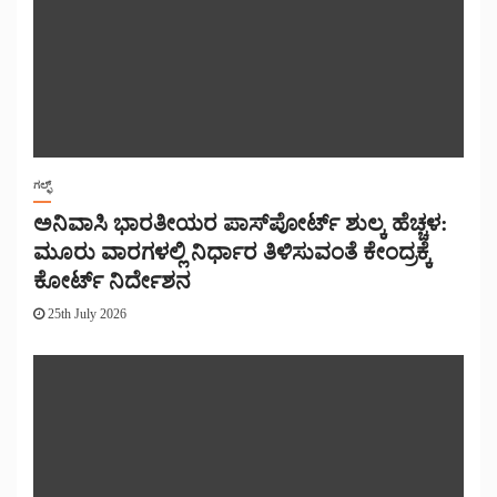
ಗಲ್ಫ್
ಅನಿವಾಸಿ ಭಾರತೀಯರ ಪಾಸ್‌ಪೋರ್ಟ್ ಶುಲ್ಕ ಹೆಚ್ಚಳ:
ಮೂರು ವಾರಗಳಲ್ಲಿ ನಿರ್ಧಾರ ತಿಳಿಸುವಂತೆ ಕೇಂದ್ರಕ್ಕೆ
ಕೋರ್ಟ್ ನಿರ್ದೇಶನ
25th July 2026