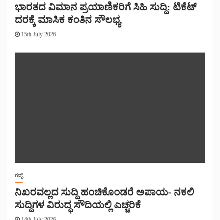
ಭಾರತದ ವಿಮಾನ ಪ್ರಯಾಣಿಕರಿಗೆ ಸಿಹಿ ಸುದ್ದಿ: ಟಿಕೆಟ್
ದರಕ್ಕೆ ಮಾಸಿಕ ಕಂತಿನ ಸೌಲಭ್ಯ
15th July 2026
ಗಲ್ಫ್
ನಿಖರವಲ್ಲದ ಸುದ್ದಿ ಹಂಚಿಕೊಂಡರೆ ಅಪಾಯ- ನಕಲಿ
ಸುದ್ದಿಗಳ ವಿರುದ್ಧ ಸೌದಿಯಲ್ಲಿ ಎಚ್ಚರಿಕೆ
14th July 2026