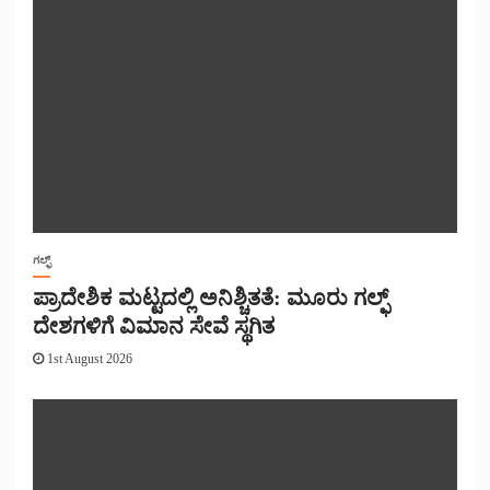
ಗಲ್ಫ್
ಪ್ರಾದೇಶಿಕ ಮಟ್ಟದಲ್ಲಿ ಅನಿಶ್ಚಿತತೆ: ಮೂರು ಗಲ್ಫ್
ದೇಶಗಳಿಗೆ ವಿಮಾನ ಸೇವೆ ಸ್ಥಗಿತ
1st August 2026