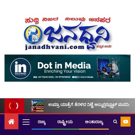
ಉಮ್ರಾ ಯಾತ್ರೆಗೆ ತೆರಳಿದ ನಿಟ್ಟೆ ಅಬ್ದುರ್ರಝ್ಝಾಖ್ ಮದನಿ: ಮ
ರಾಜ್ಯ
ರಾಷ್ಟ್ರೀಯ
ಅಂತಾರಾಜ್ಯ