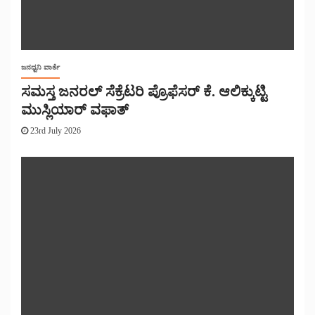
ಜನಧ್ವನಿ ವಾರ್ತೆ
ಸಮಸ್ತ ಜನರಲ್ ಸೆಕ್ರೆಟರಿ ಪ್ರೊಫೆಸರ್ ಕೆ. ಆಲಿಕ್ಕುಟ್ಟಿ
ಮುಸ್ಲಿಯಾರ್ ವಫಾತ್
23rd July 2026