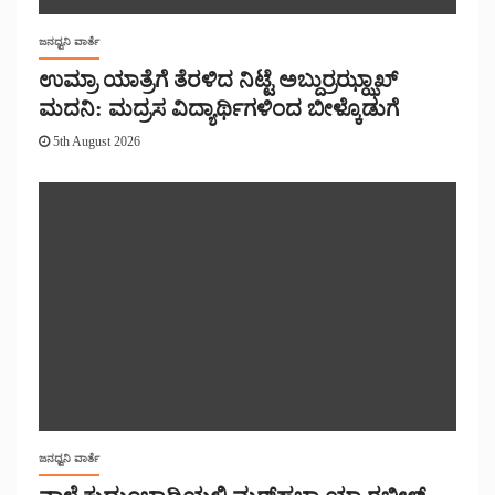
ಜನಧ್ವನಿ ವಾರ್ತೆ
ಉಮ್ರಾ ಯಾತ್ರೆಗೆ ತೆರಳಿದ ನಿಟ್ಟೆ ಅಬ್ದುರ್ರಝ್ಝಾಖ್
ಮದನಿ: ಮದ್ರಸ ವಿದ್ಯಾರ್ಥಿಗಳಿಂದ ಬೀಳ್ಕೊಡುಗೆ
5th August 2026
ಜನಧ್ವನಿ ವಾರ್ತೆ