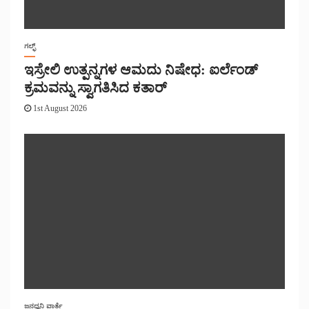
ಗಲ್ಫ್
ಇಸ್ರೇಲಿ ಉತ್ಪನ್ನಗಳ ಆಮದು ನಿಷೇಧ: ಐರ್ಲೆಂಡ್
ಕ್ರಮವನ್ನು ಸ್ವಾಗತಿಸಿದ ಕತಾರ್
1st August 2026
ಜನಧ್ವನಿ ವಾರ್ತೆ