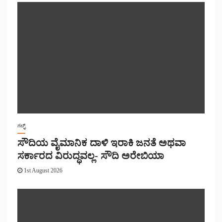
ಗಲ್ಫ್
ಸೌದಿಯ ವೈಮಾನಿಕ ದಾಳಿ ಇರಾಕಿ ಜನತೆ ಅಥವಾ
ಸರ್ಕಾರದ ವಿರುದ್ಧವಲ್ಲ- ಸೌದಿ ಅರೇಬಿಯಾ
1st August 2026