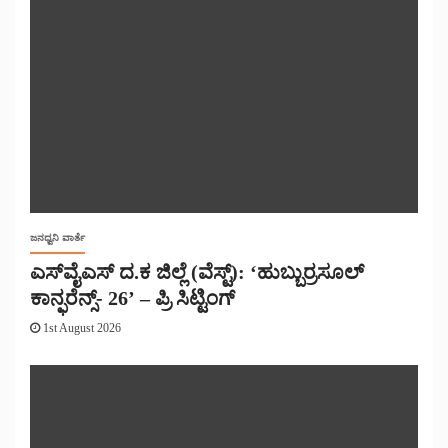
ಜನಧ್ವನಿ ವಾರ್ತೆ
ಎಸ್‌ವೈಎಸ್ ದ.ಕ ಜಿಲ್ಲೆ (ವೆಸ್ಟ್): ‘ಹುಬ್ಬುರ್ರಸೂಲ್
ಕಾನ್ಫರೆನ್ಸ್- 26’ – ಪ್ರಿ ಸಿಟ್ಟಿಂಗ್
1st August 2026