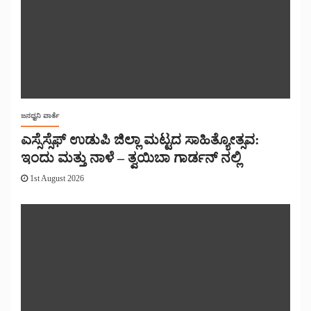
ಜನಧ್ವನಿ ವಾರ್ತೆ
ಎಸ್ಸೆಸ್ಸೆಫ್ ಉಡುಪಿ ಜಿಲ್ಲಾ ಮಟ್ಟದ ಸಾಹಿತ್ಯೋತ್ಸವ:
ಇಂದು ಮತ್ತು ನಾಳೆ – ತ್ವಯಿಬಾ ಗಾರ್ಡನ್ ನಲ್ಲಿ
1st August 2026