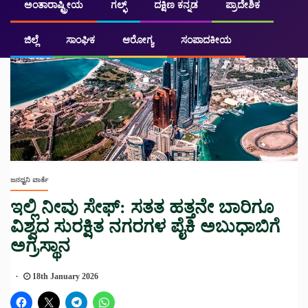
ಅಂತಾರಾಷ್ಟ್ರೀಯ
ಗಲ್ಫ್
ದಕ್ಷಿಣ ಕನ್ನಡ
ಪ್ರಾದೇಶಿಕ
ಜಿಲ್ಲೆ
ಸಾಂಘಿಕ
ಆರೋಗ್ಯ
ಸಂಪಾದಕೀಯ
ಜನಧ್ವನಿ ವಾರ್ತೆ
ಇಲ್ಲಿ ನೀವು ಸೇಫ್: ಸತತ ಹತ್ತನೇ ಬಾರಿಗೂ
ವಿಶ್ವದ ಸುರಕ್ಷಿತ ನಗರಗಳ ಪೈಕಿ ಅಬುಧಾಬಿಗೆ
ಅಗ್ರಸ್ಥಾನ
18th January 2026