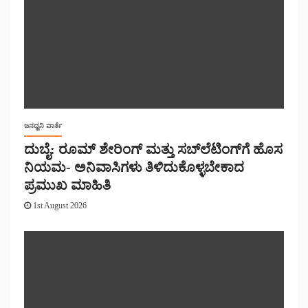
ಜನಧ್ವನಿ ವಾರ್ತೆ
ದುಬೈ: ರೂಮ್ ಶೇರಿಂಗ್ ಮತ್ತು ಸಬ್‌ಲೆಟಿಂಗ್‌ಗೆ ಹೊಸ
ನಿಯಮ- ಅನಿವಾಸಿಗಳು ತಿಳಿದುಕೊಳ್ಳಬೇಕಾದ
ಪ್ರಮುಖ ಮಾಹಿತಿ
1st August 2026