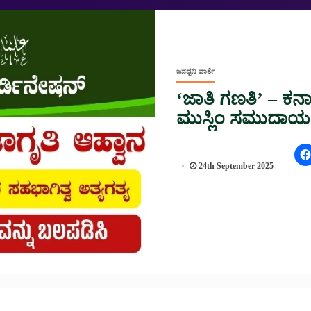
ಜನಧ್ವನಿ ವಾರ್ತೆ
‘ಜಾತಿ ಗಣತಿ’ – 
ಮುಸ್ಲಿಂ ಸಮುದಾಯಕ
24th September 2025