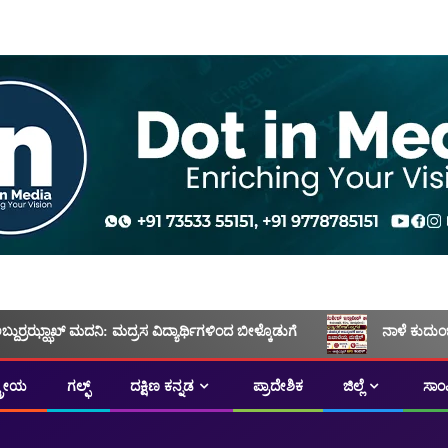
ಅಬ್ದುರ್ರಝ್ಝಾಖ್ ಮದನಿ: ಮದ್ರಸ ವಿದ್ಯಾರ್ಥಿಗಳಿಂದ ಬೀಳ್ಕೊಡುಗೆ
ನಾಳೆ ಕುದುಂ
ಟ್ರೀಯ
ಗಲ್ಫ್
ದಕ್ಷಿಣ ಕನ್ನಡ
ಪ್ರಾದೇಶಿಕ
ಜಿಲ್ಲೆ
ಸಾಂ