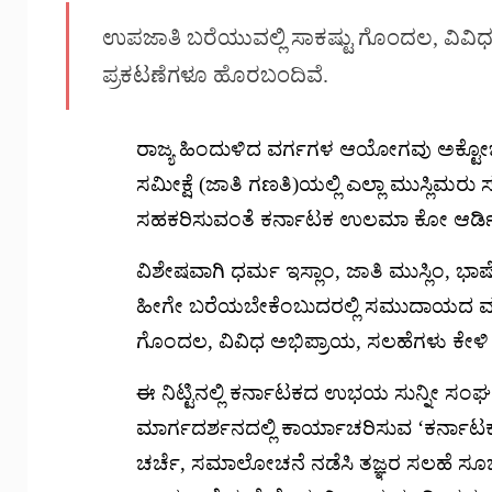
ಉಪಜಾತಿ ಬರೆಯುವಲ್ಲಿ ಸಾಕಷ್ಟು ಗೊಂದಲ, ವಿವಿಧ
ಪ್ರಕಟಣೆಗಳೂ ಹೊರಬಂದಿವೆ.
ರಾಜ್ಯ ಹಿಂದುಳಿದ ವರ್ಗಗಳ ಆಯೋಗವು ಅಕ್ಟೋಬರ
ಸಮೀಕ್ಷೆ (ಜಾತಿ ಗಣತಿ)ಯಲ್ಲಿ ಎಲ್ಲಾ ಮುಸ್ಲಿಮರ
ಸಹಕರಿಸುವಂತೆ ಕರ್ನಾಟಕ ಉಲಮಾ ಕೋ ಆರ್ಡಿನ
ವಿಶೇಷವಾಗಿ ಧರ್ಮ ಇಸ್ಲಾಂ, ಜಾತಿ ಮುಸ್ಲಿಂ, ಭಾಷ
ಹೀಗೇ ಬರೆಯಬೇಕೆಂಬುದರಲ್ಲಿ ಸಮುದಾಯದ ಮಧ್ಯೆ
ಗೊಂದಲ, ವಿವಿಧ ಅಭಿಪ್ರಾಯ, ಸಲಹೆಗಳು ಕೇಳಿ
ಈ ನಿಟ್ಟಿನಲ್ಲಿ ಕರ್ನಾಟಕದ ಉಭಯ ಸುನ್ನೀ ಸಂಘಟ
ಮಾರ್ಗದರ್ಶನದಲ್ಲಿ ಕಾರ್ಯಾಚರಿಸುವ ‘ಕರ್ನಾ
ಚರ್ಚೆ, ಸಮಾಲೋಚನೆ ನಡೆಸಿ ತಜ್ಞರ ಸಲಹೆ ಸೂಚನೆ