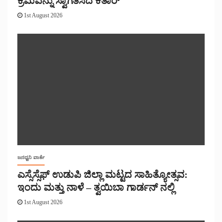
ಕ್ರಮವನ್ನು ಸ್ವಾಗತಿಸಿದ ಕತಾರ್
1st August 2026
ಜನಧ್ವನಿ ವಾರ್ತೆ
ಎಸ್ಸೆಸ್ಸೆಫ್ ಉಡುಪಿ ಜಿಲ್ಲಾ ಮಟ್ಟದ ಸಾಹಿತ್ಯೋತ್ಸವ:
ಇಂದು ಮತ್ತು ನಾಳೆ – ತ್ವಯಿಬಾ ಗಾರ್ಡನ್ ನಲ್ಲಿ
1st August 2026