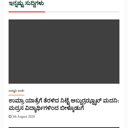
ಇನ್ನಷ್ಟು ಸುದ್ದಿಗಳು
ಜನಧ್ವನಿ ವಾರ್ತೆ
ಉಮ್ರಾ ಯಾತ್ರೆಗೆ ತೆರಳಿದ ನಿಟ್ಟೆ ಅಬ್ದುರ್ರಝ್ಝಾಖ್ ಮದನಿ:
ಮದ್ರಸ ವಿದ್ಯಾರ್ಥಿಗಳಿಂದ ಬೀಳ್ಕೊಡುಗೆ
5th August 2026