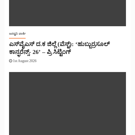
ಜನಧ್ವನಿ ವಾರ್ತೆ
ಎಸ್‌ವೈಎಸ್ ದ.ಕ ಜಿಲ್ಲೆ (ವೆಸ್ಟ್): ‘ಹುಬ್ಬುರ್ರಸೂಲ್
ಕಾನ್ಫರೆನ್ಸ್- 26’ – ಪ್ರಿ ಸಿಟ್ಟಿಂಗ್
1st August 2026