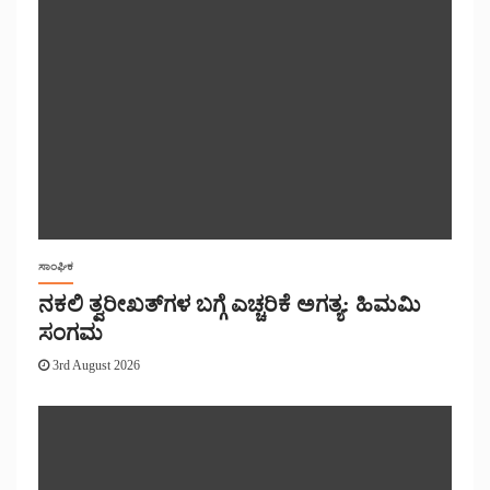
ಸಾಂಘಿಕ
ನಕಲಿ ತ್ವರೀಖತ್‌ಗಳ ಬಗ್ಗೆ ಎಚ್ಚರಿಕೆ ಅಗತ್ಯ: ಹಿಮಮಿ
ಸಂಗಮ
3rd August 2026