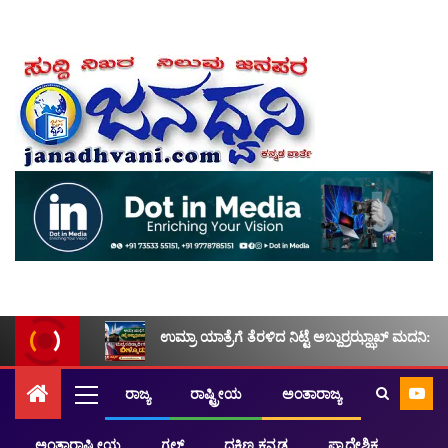
ಉಮ್ರಾ ಯಾತ್ರೆಗೆ ತೆರಳಿದ ನಿಟ್ಟೆ ಅಬ್ದುರ್ರಝ್ಝಾಖ್ ಮದನಿ: ಮ
ರಾಜ್ಯ
ರಾಷ್ಟ್ರೀಯ
ಅಂತಾರಾಜ್ಯ
ಅಂತಾರಾಷ್ಟ್ರೀಯ
ಗಲ್ಫ್
ದಕ್ಷಿಣ ಕನ್ನಡ
ಪ್ರಾದೇಶಿಕ