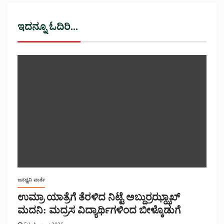
ಇದನ್ನೂ ಓದಿರಿ...
ಜನಧ್ವನಿ ವಾರ್ತೆ
ಉಮ್ರಾ ಯಾತ್ರೆಗೆ ತೆರಳಿದ ನಿಟ್ಟೆ ಅಬ್ದುರ್ರಝ್ಝಾಖ್
ಮದನಿ: ಮದ್ರಸ ವಿದ್ಯಾರ್ಥಿಗಳಿಂದ ಬೀಳ್ಕೊಡುಗೆ