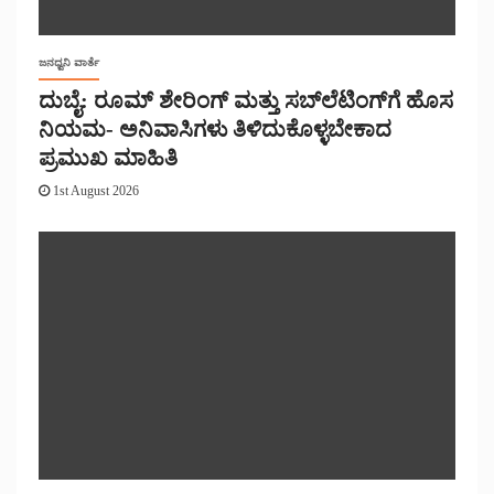
ಜನಧ್ವನಿ ವಾರ್ತೆ
ದುಬೈ: ರೂಮ್ ಶೇರಿಂಗ್ ಮತ್ತು ಸಬ್‌ಲೆಟಿಂಗ್‌ಗೆ ಹೊಸ
ನಿಯಮ- ಅನಿವಾಸಿಗಳು ತಿಳಿದುಕೊಳ್ಳಬೇಕಾದ
ಪ್ರಮುಖ ಮಾಹಿತಿ
1st August 2026