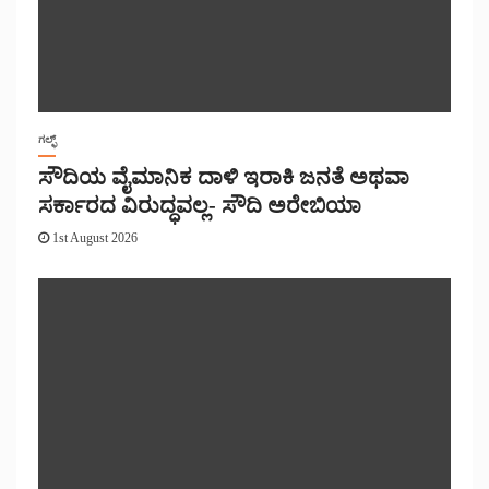
ಗಲ್ಫ್
ಸೌದಿಯ ವೈಮಾನಿಕ ದಾಳಿ ಇರಾಕಿ ಜನತೆ ಅಥವಾ
ಸರ್ಕಾರದ ವಿರುದ್ಧವಲ್ಲ- ಸೌದಿ ಅರೇಬಿಯಾ
1st August 2026