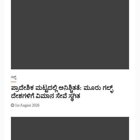
ಗಲ್ಫ್
ಪ್ರಾದೇಶಿಕ ಮಟ್ಟದಲ್ಲಿ ಅನಿಶ್ಚಿತತೆ: ಮೂರು ಗಲ್ಫ್
ದೇಶಗಳಿಗೆ ವಿಮಾನ ಸೇವೆ ಸ್ಥಗಿತ
1st August 2026