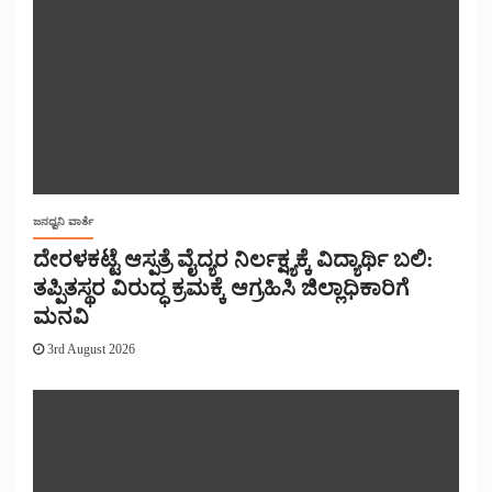
ಜನಧ್ವನಿ ವಾರ್ತೆ
ದೇರಳಕಟ್ಟೆ ಆಸ್ಪತ್ರೆ ವೈದ್ಯರ ನಿರ್ಲಕ್ಷ್ಯಕ್ಕೆ ವಿದ್ಯಾರ್ಥಿ ಬಲಿ:
ತಪ್ಪಿತಸ್ಥರ ವಿರುದ್ಧ ಕ್ರಮಕ್ಕೆ ಆಗ್ರಹಿಸಿ ಜಿಲ್ಲಾಧಿಕಾರಿಗೆ
ಮನವಿ
3rd August 2026