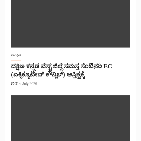
ಸಾಂಘಿಕ
ದಕ್ಷಿಣ ಕನ್ನಡ ವೆಸ್ಟ್ ಜಿಲ್ಲೆ ಸಮಸ್ತ ಸೆಂಟಿನರಿ EC
(ಎಕ್ಸಿಕ್ಯೂಟೀವ್ ಕೌನ್ಸಿಲ್) ಅಸ್ತಿತ್ವಕ್ಕೆ
31st July 2026