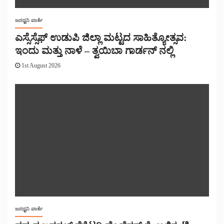
ಜನಧ್ವನಿ ವಾರ್ತೆ
ಎಸ್ಸೆಸ್ಸೆಫ್ ಉಡುಪಿ ಜಿಲ್ಲಾ ಮಟ್ಟದ ಸಾಹಿತ್ಯೋತ್ಸವ:
ಇಂದು ಮತ್ತು ನಾಳೆ – ತ್ವಯಿಬಾ ಗಾರ್ಡನ್ ನಲ್ಲಿ
1st August 2026
ಜನಧ್ವನಿ ವಾರ್ತೆ