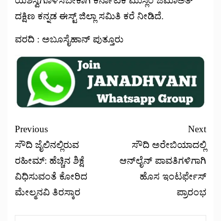
ಯಶಸ್ವಿಗೊಳಿಸಬೇಕಾಗಿ ಕರ್ನಾಟಕ ಮುಸ್ಲಿಂ ಜಮಾಅತ್
ದಕ್ಷಿಣ ಕನ್ನಡ ಈಸ್ಟ್ ಜಿಲ್ಲಾ ಸಮಿತಿ ಕರೆ ನೀಡಿದೆ.
ವರದಿ : ಅಬೂಸೈಹಾನ್ ಪುತ್ತೂರು
Previous
Next
ಸೌದಿ ಜೈಲಿನಲ್ಲಿರುವ
ಸೌದಿ ಅರೇಬಿಯಾದಲ್ಲಿ
ರಹೀಮ್: ಹೆಚ್ಚಿನ ಶಿಕ್ಷೆ
ಆನ್‌ಲೈನ್ ಪಾವತಿಗಳಿಗಾಗಿ
ವಿಧಿಸುವಂತೆ ಕೋರಿದ
ಹೊಸ ಇಂಟರ್ಫೇಸ್
ಮೇಲ್ಮನವಿ ತಿರಸ್ಕಾರ
ಪ್ರಾರಂಭ