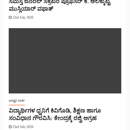
ಸಮಸ್ತ ಜನರಲ್ ಸೆಕ್ರೆಟರಿ ಪ್ರೊಫೆಸರ್ ಕೆ. ಆಲಿಕ್ಕುಟ್ಟಿ
ಮುಸ್ಲಿಯಾರ್ ವಫಾತ್
23rd July 2026
ಜನಧ್ವನಿ ವಾರ್ತೆ
ವಿದ್ಯಾರ್ಥಿಗಳ ಧ್ವನಿಗೆ ಕಿವಿಗೊಡಿ, ಶಿಕ್ಷಣ ಹಾಗೂ
ಸಂವಿಧಾನ ಗೌರವಿಸಿ: ಕೇಂದ್ರಕ್ಕೆ ರಜ್ವಿ ಆಗ್ರಹ
23rd July 2026