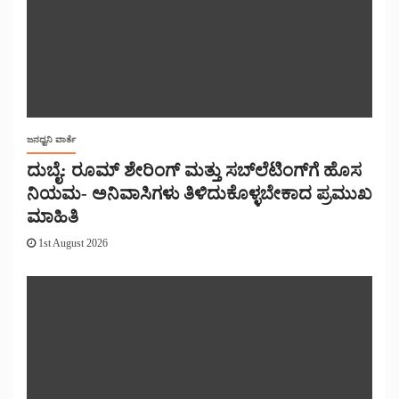
ಜನಧ್ವನಿ ವಾರ್ತೆ
ದುಬೈ: ರೂಮ್ ಶೇರಿಂಗ್ ಮತ್ತು ಸಬ್‌ಲೆಟಿಂಗ್‌ಗೆ ಹೊಸ
ನಿಯಮ- ಅನಿವಾಸಿಗಳು ತಿಳಿದುಕೊಳ್ಳಬೇಕಾದ ಪ್ರಮುಖ
ಮಾಹಿತಿ
1st August 2026