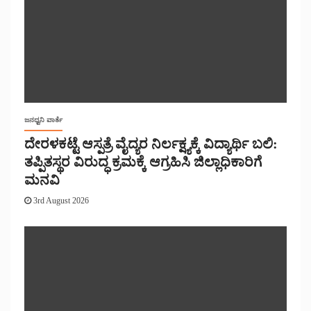
ಜನಧ್ವನಿ ವಾರ್ತೆ
ದೇರಳಕಟ್ಟೆ ಆಸ್ಪತ್ರೆ ವೈದ್ಯರ ನಿರ್ಲಕ್ಷ್ಯಕ್ಕೆ ವಿದ್ಯಾರ್ಥಿ ಬಲಿ:
ತಪ್ಪಿತಸ್ಥರ ವಿರುದ್ಧ ಕ್ರಮಕ್ಕೆ ಆಗ್ರಹಿಸಿ ಜಿಲ್ಲಾಧಿಕಾರಿಗೆ
ಮನವಿ
3rd August 2026