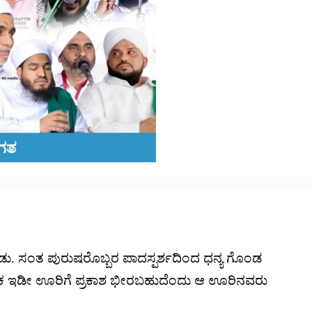
. ಸಂತ ಪುರುಷರೊಬ್ಬರ ಪಾದಸ್ಪರ್ಶದಿಂದ ಧನ್ಯ ಗೊಂಡ
ೂಲಕ ಇಡೀ ಊರಿಗೆ ಪ್ರಕಾಶ ಭೀರಬಹುದೆಂದು ಆ ಊರಿನವರು