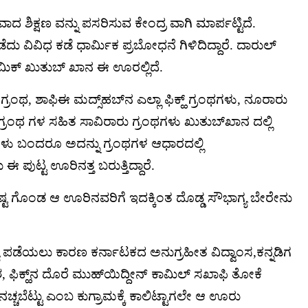
ದ ಶಿಕ್ಷಣ ವನ್ನು ಪಸರಿಸುವ ಕೇಂದ್ರ ವಾಗಿ ಮಾರ್ಪಟ್ಟಿದೆ.
ೆದು ವಿವಿಧ ಕಡೆ ಧಾರ್ಮಿಕ ಪ್ರಬೋಧನೆ ಗಿಳಿದಿದ್ದಾರೆ. ದಾರುಲ್
ಾಮಿಕ್ ಖುತುಬ್ ಖಾನ ಈ ಊರಲ್ಲಿದೆ.
ಗ್ರಂಥ, ಶಾಫಿಈ ಮದ್ಸ್‌ಹಬ್‌ನ ಎಲ್ಲಾ ಫಿಕ್ಹ್ ಗ್ರಂಥಗಳು, ನೂರಾರು
 ಗ್ರಂಥ ಗಳ ಸಹಿತ ಸಾವಿರಾರು ಗ್ರಂಥಗಳು ಖುತುಬ್‌ಖಾನ ದಲ್ಲಿ
ು ಬಂದರೂ ಅದನ್ನು ಗ್ರಂಥಗಳ ಆಧಾರದಲ್ಲಿ
ಪುಟ್ಟ ಊರಿನತ್ತ ಬರುತ್ತಿದ್ದಾರೆ.
 ಗೊಂಡ ಆ ಊರಿನವರಿಗೆ ಇದಕ್ಕಿಂತ ದೊಡ್ಡ ಸೌಭಾಗ್ಯ ಬೇರೇನು
್ಯ ಪಡೆಯಲು ಕಾರಣ ಕರ್ನಾಟಕದ ಅನುಗ್ರಹೀತ ವಿದ್ವಾಂಸ,ಕನ್ನಡಿಗ
 ಫಿಕ್ಹ್‌ನ ದೊರೆ ಮುಹ್‌ಯಿದ್ದೀನ್ ಕಾಮಿಲ್ ಸಖಾಫಿ ತೋಕೆ
್ಚಬೆಟ್ಟು ಎಂಬ ಕುಗ್ರಾಮಕ್ಕೆ ಕಾಲಿಟ್ಟಾಗಲೇ ಆ ಊರು