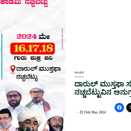
ಸಾಂಘಿಕ
ದಾರುಲ್ ಮುಸ್ತಫಾ 
ನಚ್ಚಬೆಟ್ಟುವಿನ ಅನು
15th May 2024