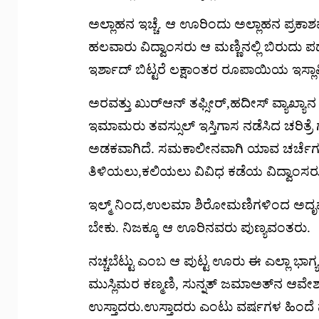
ಅಲ್ಲಾಹನ ಇಚ್ಚೆ. ಆ ಊರಿಂದು ಅಲ್ಲಾಹನ ಪ್ರಕಾಶವಾ
ಹಲವಾರು ವಿದ್ವಾಂಸರು ಆ ಮಣ್ಣಿನಲ್ಲಿ ಬಿರುದು ಪಡ
ಇರ್ಶಾದ್ ಬಿಟ್ಟರೆ ಲಕ್ಷಾಂತರ ರೂಪಾಯಿಯ ಇಸ್ಲ
ಅರವತ್ತು ಖುರ್‌ಆನ್ ತಫ್ಸೀರ್,ಹದೀಸ್ ವ್ಯಾಖ್ಯಾನ 
ಇಮಾಮರು ತವಸ್ಸುಲ್ ಇಸ್ತಿಗಾಸ ನಡೆಸಿದ ಚರಿತ್ರೆ
ಅಡಕವಾಗಿದೆ. ಸಮಕಾಲೀನವಾಗಿ ಯಾವ ಚರ್ಚೆಗಳ
ತಿಳಿಯಲು,ಕಲಿಯಲು ವಿವಿಧ ಕಡೆಯ ವಿದ್ವಾಂಸರು ಈ 
ಇಲ್ಮ್ ನಿಂದ,ಉಲಮಾ ಶಿರೋಮಣಿಗಳಿಂದ ಅದೃಷ್ಟ
ಬೇಕು. ನಿಜಕ್ಕೂ ಆ ಊರಿನವರು ಪುಣ್ಯವಂತರು.
ನಚ್ಚಬೆಟ್ಟು ಎಂಬ ಆ ಪುಟ್ಟ ಊರು ಈ ಎಲ್ಲಾ ಭಾಗ
ಮುಸ್ಲಿಮರ ಕಣ್ಮಣಿ, ಸುನ್ನತ್ ಜಮಾಅತ್‌ನ ಆವೇಶ,
ಉಸ್ತಾದರು.ಉಸ್ತಾದರು ಎಂಟು ವರ್ಷಗಳ ಹಿಂದೆ ನಚ