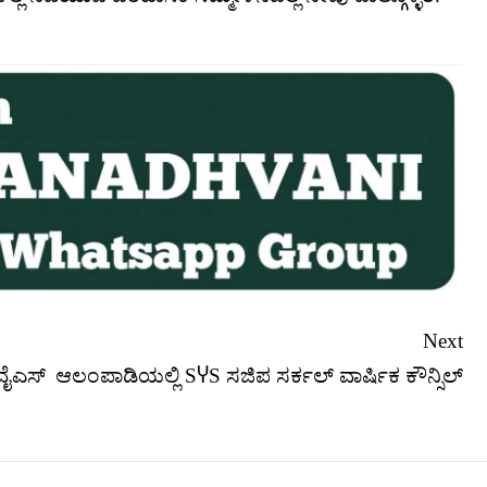
Next
ವೈಎಸ್
ಆಲಂಪಾಡಿಯಲ್ಲಿ SჄS ಸಜಿಪ ಸರ್ಕಲ್ ವಾರ್ಷಿಕ ಕೌನ್ಸಿಲ್