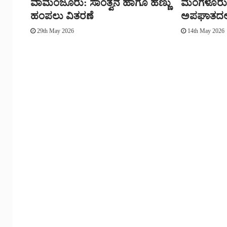
ವಾಮಂಜೂರು: ಸಾಂತ್ವನ ಹಾಗೂ ಹಣ್ಣು
ಮಂಗಳೂರು 
ಹಂಪಲು ವಿತರಣೆ
ಅಪಘಾತದಲ್
29th May 2026
14th May 2026