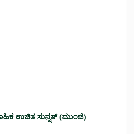
ಾಮೂಹಿಕ ಉಚಿತ ಸುನ್ನತ್ (ಮುಂಜಿ)