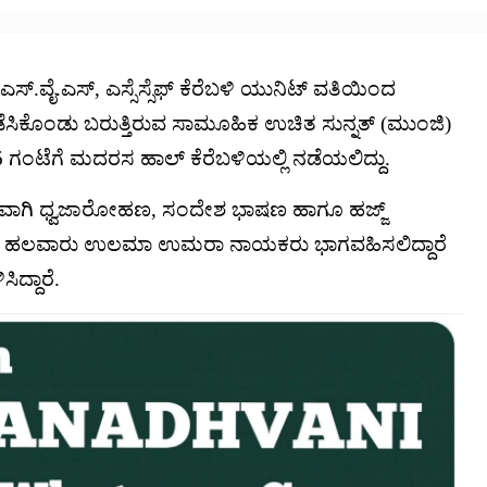
 ಎಸ್.ವೈ.ಎಸ್, ಎಸ್ಸೆಸ್ಸೆಫ್ ಕೆರೆಬಳಿ ಯುನಿಟ್ ವತಿಯಿಂದ
್ಷ ನಡೆಸಿಕೊಂಡು ಬರುತ್ತಿರುವ ಸಾಮೂಹಿಕ ಉಚಿತ ಸುನ್ನತ್ (ಮುಂಜಿ)
 06 ಗಂಟೆಗೆ ಮದರಸ ಹಾಲ್ ಕೆರೆಬಳಿಯಲ್ಲಿ ನಡೆಯಲಿದ್ದು.
ದ ಅಂಗವಾಗಿ ಧ್ವಜಾರೋಹಣ, ಸಂದೇಶ ಭಾಷಣ ಹಾಗೂ ಹಜ್ಜ್
ಲಿದೆ ಹಲವಾರು ಉಲಮಾ ಉಮರಾ ನಾಯಕರು ಭಾಗವಹಿಸಲಿದ್ದಾರೆ
ಿದ್ದಾರೆ.