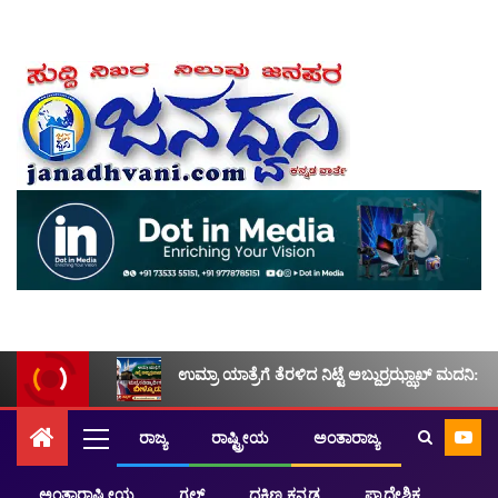
ಉಮ್ರಾ ಯಾತ್ರೆಗೆ ತೆರಳಿದ ನಿಟ್ಟೆ ಅಬ್ದುರ್ರಝ್ಝಾಖ್ ಮದನಿ: ಮ
ರಾಜ್ಯ
ರಾಷ್ಟ್ರೀಯ
ಅಂತಾರಾಜ್ಯ
ಅಂತಾರಾಷ್ಟ್ರೀಯ
ಗಲ್ಫ್
ದಕ್ಷಿಣ ಕನ್ನಡ
ಪ್ರಾದೇಶಿಕ