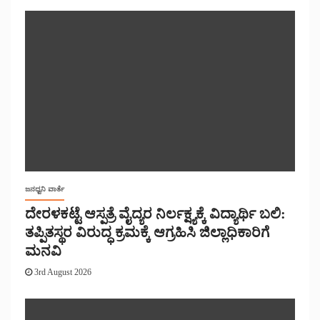
ಜನಧ್ವನಿ ವಾರ್ತೆ
ದೇರಳಕಟ್ಟೆ ಆಸ್ಪತ್ರೆ ವೈದ್ಯರ ನಿರ್ಲಕ್ಷ್ಯಕ್ಕೆ ವಿದ್ಯಾರ್ಥಿ ಬಲಿ:
ತಪ್ಪಿತಸ್ಥರ ವಿರುದ್ಧ ಕ್ರಮಕ್ಕೆ ಆಗ್ರಹಿಸಿ ಜಿಲ್ಲಾಧಿಕಾರಿಗೆ
ಮನವಿ
3rd August 2026