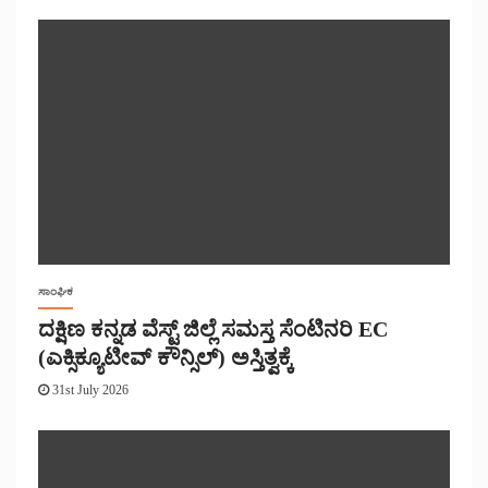
ಸಾಂಘಿಕ
ದಕ್ಷಿಣ ಕನ್ನಡ ವೆಸ್ಟ್ ಜಿಲ್ಲೆ ಸಮಸ್ತ ಸೆಂಟಿನರಿ EC
(ಎಕ್ಸಿಕ್ಯೂಟೀವ್ ಕೌನ್ಸಿಲ್) ಅಸ್ತಿತ್ವಕ್ಕೆ
31st July 2026