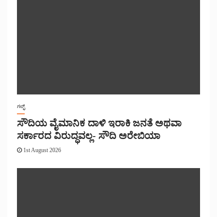
ಗಲ್ಫ್
ಸೌದಿಯ ವೈಮಾನಿಕ ದಾಳಿ ಇರಾಕಿ ಜನತೆ ಅಥವಾ
ಸರ್ಕಾರದ ವಿರುದ್ಧವಲ್ಲ- ಸೌದಿ ಅರೇಬಿಯಾ
1st August 2026