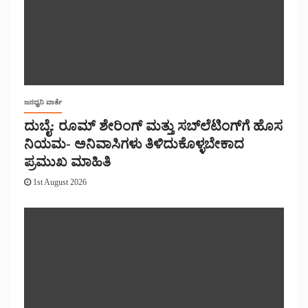
ಜನಧ್ವನಿ ವಾರ್ತೆ
ದುಬೈ: ರೂಮ್ ಶೇರಿಂಗ್ ಮತ್ತು ಸಬ್‌ಲೆಟಿಂಗ್‌ಗೆ ಹೊಸ
ನಿಯಮ- ಅನಿವಾಸಿಗಳು ತಿಳಿದುಕೊಳ್ಳಬೇಕಾದ
ಪ್ರಮುಖ ಮಾಹಿತಿ
1st August 2026