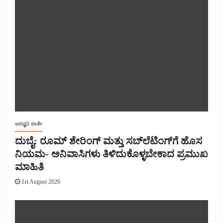
ಜನಧ್ವನಿ ವಾರ್ತೆ
ದುಬೈ: ರೂಮ್ ಶೇರಿಂಗ್ ಮತ್ತು ಸಬ್‌ಲೆಟಿಂಗ್‌ಗೆ ಹೊಸ
ನಿಯಮ- ಅನಿವಾಸಿಗಳು ತಿಳಿದುಕೊಳ್ಳಬೇಕಾದ ಪ್ರಮುಖ
ಮಾಹಿತಿ
1st August 2026