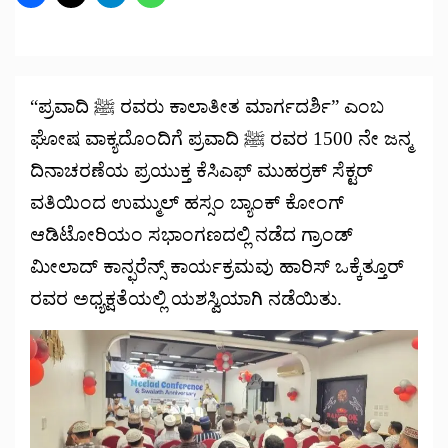
“ಪ್ರವಾದಿ ﷺ ರವರು ಕಾಲಾತೀತ ಮಾರ್ಗದರ್ಶಿ” ಎಂಬ
ಘೋಷ ವಾಕ್ಯದೊಂದಿಗೆ ಪ್ರವಾದಿ ﷺ ರವರ 1500 ನೇ ಜನ್ಮ
ದಿನಾಚರಣೆಯ ಪ್ರಯುಕ್ತ ಕೆಸಿಎಫ್ ಮುಹರ್ರಕ್ ಸೆಕ್ಟರ್
ವತಿಯಿಂದ ಉಮ್ಮುಲ್ ಹಸ್ಸಂ ಬ್ಯಾಂಕ್ ಕೋಂಗ್
ಆಡಿಟೋರಿಯಂ ಸಭಾಂಗಣದಲ್ಲಿ ನಡೆದ ಗ್ರಾಂಡ್
ಮೀಲಾದ್ ಕಾನ್ಫರೆನ್ಸ್ ಕಾರ್ಯಕ್ರಮವು ಹಾರಿಸ್ ಒಕ್ಕೆತ್ತೂರ್
ರವರ ಅಧ್ಯಕ್ಷತೆಯಲ್ಲಿ ಯಶಸ್ವಿಯಾಗಿ ನಡೆಯಿತು.