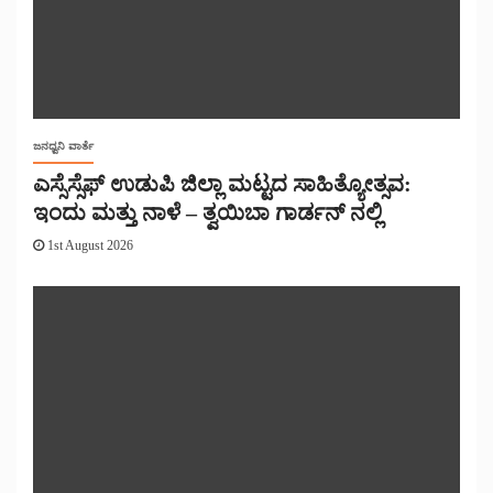
ಜನಧ್ವನಿ ವಾರ್ತೆ
ಎಸ್ಸೆಸ್ಸೆಫ್ ಉಡುಪಿ ಜಿಲ್ಲಾ ಮಟ್ಟದ ಸಾಹಿತ್ಯೋತ್ಸವ:
ಇಂದು ಮತ್ತು ನಾಳೆ – ತ್ವಯಿಬಾ ಗಾರ್ಡನ್ ನಲ್ಲಿ
1st August 2026