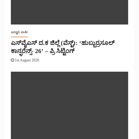
ಜನಧ್ವನಿ ವಾರ್ತೆ
ಎಸ್‌ವೈಎಸ್ ದ.ಕ ಜಿಲ್ಲೆ (ವೆಸ್ಟ್): ‘ಹುಬ್ಬುರ್ರಸೂಲ್
ಕಾನ್ಫರೆನ್ಸ್- 26’ – ಪ್ರಿ ಸಿಟ್ಟಿಂಗ್
1st August 2026