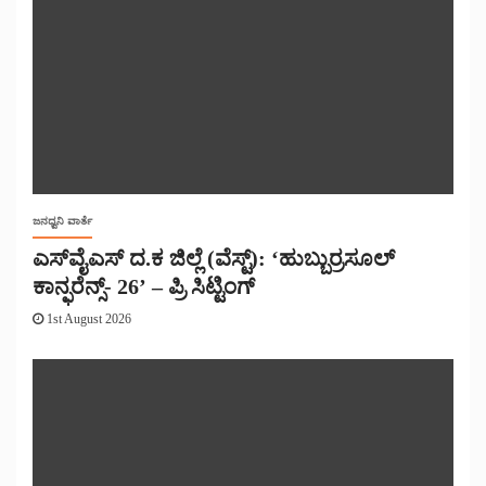
ಜನಧ್ವನಿ ವಾರ್ತೆ
ಎಸ್‌ವೈಎಸ್ ದ.ಕ ಜಿಲ್ಲೆ (ವೆಸ್ಟ್): ‘ಹುಬ್ಬುರ್ರಸೂಲ್
ಕಾನ್ಫರೆನ್ಸ್- 26’ – ಪ್ರಿ ಸಿಟ್ಟಿಂಗ್
1st August 2026