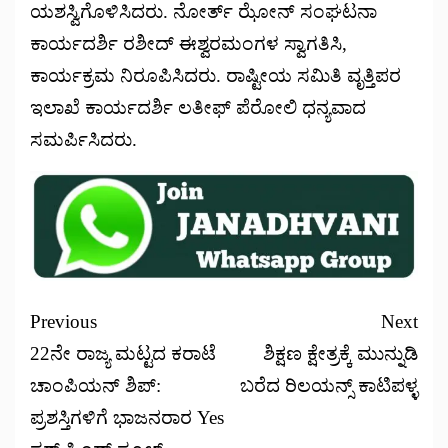
ಯಶಸ್ವಿಗೊಳಿಸಿದರು. ನೋರ್ತ್ ಝೋನ್ ಸಂಘಟನಾ
ಕಾರ್ಯದರ್ಶಿ ರಶೀದ್ ಈಶ್ವರಮಂಗಳ ಸ್ವಾಗತಿಸಿ,
ಕಾರ್ಯಕ್ರಮ ನಿರೂಪಿಸಿದರು. ರಾಷ್ಟೀಯ ಸಮಿತಿ ವೃತ್ತಿಪರ
ಇಲಾಖೆ ಕಾರ್ಯದರ್ಶಿ ಲತೀಫ್ ಪೆರೋಲಿ ಧನ್ಯವಾದ
ಸಮರ್ಪಿಸಿದರು.
Previous
Next
22ನೇ ರಾಜ್ಯ ಮಟ್ಟದ ಕರಾಟೆ
ಶಿಕ್ಷಣ ಕ್ಷೇತ್ರಕ್ಕೆ ಮುನ್ನುಡಿ
ಚಾಂಪಿಯನ್‌ ಶಿಪ್:
ಬರೆದ ರಿಲಯನ್ಸ್ ಕಾಟಿಪಳ್ಳ
ಪ್ರಶಸ್ತಿಗಳಿಗೆ ಭಾಜನರಾರ Yes