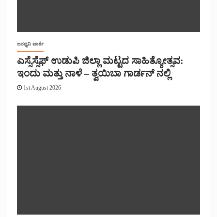
ಜನಧ್ವನಿ ವಾರ್ತೆ
ಎಸ್ಸೆಸ್ಸೆಫ್ ಉಡುಪಿ ಜಿಲ್ಲಾ ಮಟ್ಟದ ಸಾಹಿತ್ಯೋತ್ಸವ:
ಇಂದು ಮತ್ತು ನಾಳೆ – ತ್ವಯಿಬಾ ಗಾರ್ಡನ್ ನಲ್ಲಿ
1st August 2026