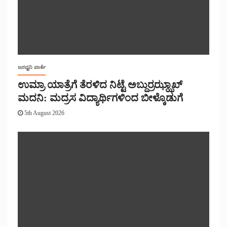
ಜನಧ್ವನಿ ವಾರ್ತೆ
ಉಮ್ರಾ ಯಾತ್ರೆಗೆ ತೆರಳಿದ ನಿಟ್ಟೆ ಅಬ್ದುರ್ರಝ್ಝಾಖ್
ಮದನಿ: ಮದ್ರಸ ವಿದ್ಯಾರ್ಥಿಗಳಿಂದ ಬೀಳ್ಕೊಡುಗೆ
5th August 2026