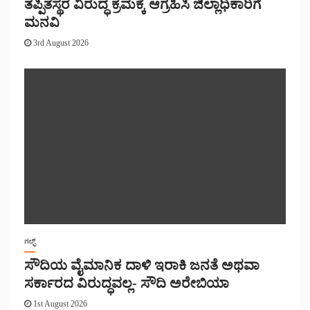
ತಪ್ಪಿತಸ್ಥರ ವಿರುದ್ಧ ಕ್ರಮಕ್ಕೆ ಆಗ್ರಹಿಸಿ ಜಿಲ್ಲಾಧಿಕಾರಿಗೆ
ಮನವಿ
3rd August 2026
ಗಲ್ಫ್
ಸೌದಿಯ ವೈಮಾನಿಕ ದಾಳಿ ಇರಾಕಿ ಜನತೆ ಅಥವಾ
ಸರ್ಕಾರದ ವಿರುದ್ಧವಲ್ಲ- ಸೌದಿ ಅರೇಬಿಯಾ
1st August 2026