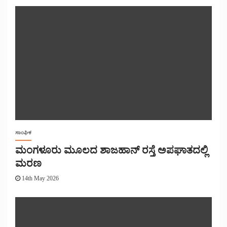
ಸಾಂಘಿಕ
ಮಂಗಳೂರು ಮೂಲದ ಶಾಜಹಾನ್ ರಸ್ತೆ ಅಪಘಾತದಲ್ಲಿ
ಮರಣ
14th May 2026