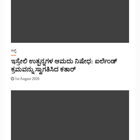
ಗಲ್ಫ್
ಇಸ್ರೇಲಿ ಉತ್ಪನ್ನಗಳ ಆಮದು ನಿಷೇಧ: ಐರ್ಲೆಂಡ್
ಕ್ರಮವನ್ನು ಸ್ವಾಗತಿಸಿದ ಕತಾರ್
1st August 2026