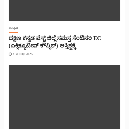
ಸಾಂಘಿಕ
ದಕ್ಷಿಣ ಕನ್ನಡ ವೆಸ್ಟ್ ಜಿಲ್ಲೆ ಸಮಸ್ತ ಸೆಂಟಿನರಿ EC
(ಎಕ್ಸಿಕ್ಯೂಟೀವ್ ಕೌನ್ಸಿಲ್) ಅಸ್ತಿತ್ವಕ್ಕೆ
31st July 2026