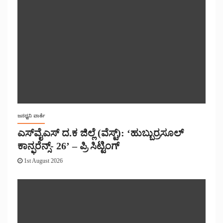
ಜನಧ್ವನಿ ವಾರ್ತೆ
ಎಸ್‌ವೈಎಸ್ ದ.ಕ ಜಿಲ್ಲೆ (ವೆಸ್ಟ್): ‘ಹುಬ್ಬುರ್ರಸೂಲ್
ಕಾನ್ಫರೆನ್ಸ್- 26’ – ಪ್ರಿ ಸಿಟ್ಟಿಂಗ್
1st August 2026