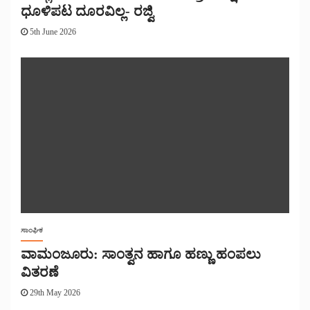
ಧೂಳಿಪಟ ದೂರವಿಲ್ಲ- ರಜ್ವಿ
5th June 2026
ಸಾಂಘಿಕ
ವಾಮಂಜೂರು: ಸಾಂತ್ವನ ಹಾಗೂ ಹಣ್ಣು ಹಂಪಲು
ವಿತರಣೆ
29th May 2026