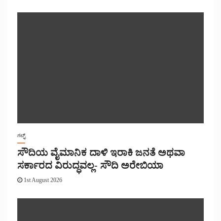
ಗಲ್ಫ್
ಸೌದಿಯ ವೈಮಾನಿಕ ದಾಳಿ ಇರಾಕಿ ಜನತೆ ಅಥವಾ
ಸರ್ಕಾರದ ವಿರುದ್ಧವಲ್ಲ- ಸೌದಿ ಅರೇಬಿಯಾ
1st August 2026