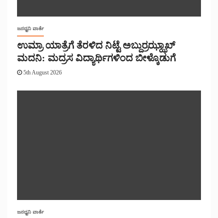
ಜನಧ್ವನಿ ವಾರ್ತೆ
ಉಮ್ರಾ ಯಾತ್ರೆಗೆ ತೆರಳಿದ ನಿಟ್ಟೆ ಅಬ್ದುರ್ರಝ್ಝಾಖ್
ಮದನಿ: ಮದ್ರಸ ವಿದ್ಯಾರ್ಥಿಗಳಿಂದ ಬೀಳ್ಕೊಡುಗೆ
5th August 2026
ಜನಧ್ವನಿ ವಾರ್ತೆ