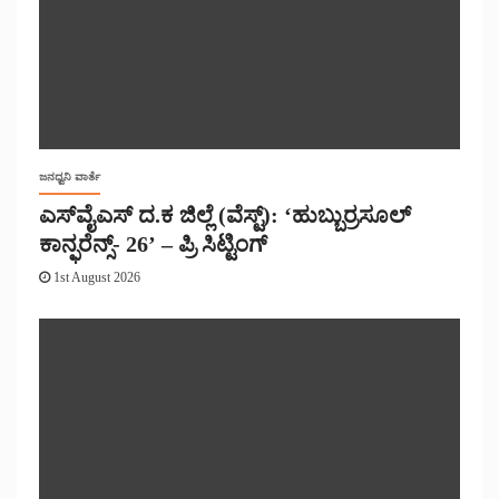
ಜನಧ್ವನಿ ವಾರ್ತೆ
ಎಸ್‌ವೈಎಸ್ ದ.ಕ ಜಿಲ್ಲೆ (ವೆಸ್ಟ್): ‘ಹುಬ್ಬುರ್ರಸೂಲ್
ಕಾನ್ಫರೆನ್ಸ್- 26’ – ಪ್ರಿ ಸಿಟ್ಟಿಂಗ್
1st August 2026