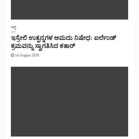
ಗಲ್ಫ್
ಇಸ್ರೇಲಿ ಉತ್ಪನ್ನಗಳ ಆಮದು ನಿಷೇಧ: ಐರ್ಲೆಂಡ್
ಕ್ರಮವನ್ನು ಸ್ವಾಗತಿಸಿದ ಕತಾರ್
1st August 2026