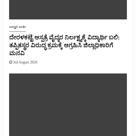
ಜನಧ್ವನಿ ವಾರ್ತೆ
ದೇರಳಕಟ್ಟೆ ಆಸ್ಪತ್ರೆ ವೈದ್ಯರ ನಿರ್ಲಕ್ಷ್ಯಕ್ಕೆ ವಿದ್ಯಾರ್ಥಿ ಬಲಿ:
ತಪ್ಪಿತಸ್ಥರ ವಿರುದ್ಧ ಕ್ರಮಕ್ಕೆ ಆಗ್ರಹಿಸಿ ಜಿಲ್ಲಾಧಿಕಾರಿಗೆ
ಮನವಿ
3rd August 2026