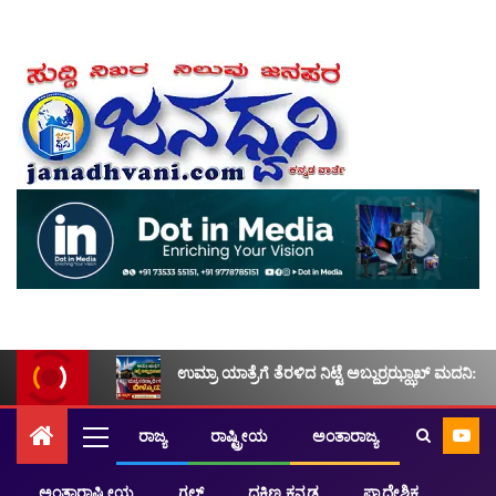
ಉಮ್ರಾ ಯಾತ್ರೆಗೆ ತೆರಳಿದ ನಿಟ್ಟೆ ಅಬ್ದುರ್ರಝ್ಝಾಖ್ ಮದನಿ: ಮ
ರಾಜ್ಯ
ರಾಷ್ಟ್ರೀಯ
ಅಂತಾರಾಜ್ಯ
ಅಂತಾರಾಷ್ಟ್ರೀಯ
ಗಲ್ಫ್
ದಕ್ಷಿಣ ಕನ್ನಡ
ಪ್ರಾದೇಶಿಕ