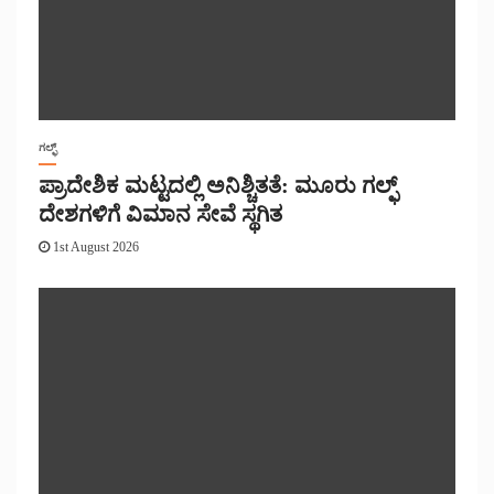
ಗಲ್ಫ್
ಪ್ರಾದೇಶಿಕ ಮಟ್ಟದಲ್ಲಿ ಅನಿಶ್ಚಿತತೆ: ಮೂರು ಗಲ್ಫ್
ದೇಶಗಳಿಗೆ ವಿಮಾನ ಸೇವೆ ಸ್ಥಗಿತ
1st August 2026