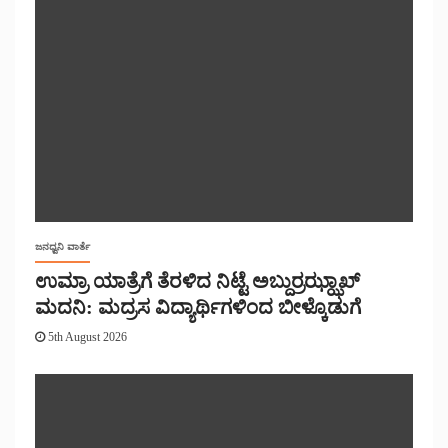
ಜನಧ್ವನಿ ವಾರ್ತೆ
ಉಮ್ರಾ ಯಾತ್ರೆಗೆ ತೆರಳಿದ ನಿಟ್ಟೆ ಅಬ್ದುರ್ರಝ್ಝಾಖ್
ಮದನಿ: ಮದ್ರಸ ವಿದ್ಯಾರ್ಥಿಗಳಿಂದ ಬೀಳ್ಕೊಡುಗೆ
5th August 2026