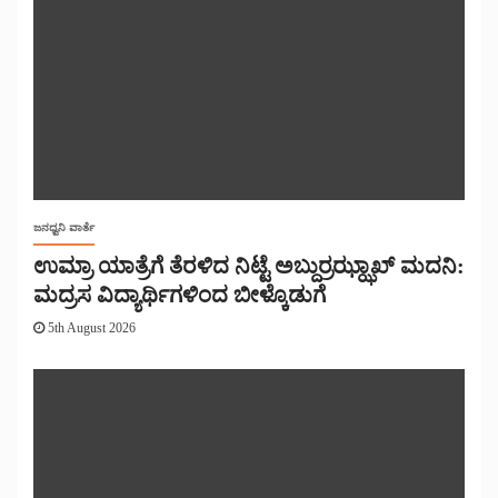
ಜನಧ್ವನಿ ವಾರ್ತೆ
ಉಮ್ರಾ ಯಾತ್ರೆಗೆ ತೆರಳಿದ ನಿಟ್ಟೆ ಅಬ್ದುರ್ರಝ್ಝಾಖ್ ಮದನಿ:
ಮದ್ರಸ ವಿದ್ಯಾರ್ಥಿಗಳಿಂದ ಬೀಳ್ಕೊಡುಗೆ
5th August 2026