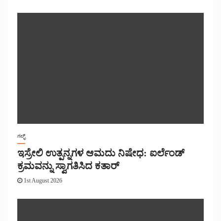
ಗಲ್ಫ್
ಇಸ್ರೇಲಿ ಉತ್ಪನ್ನಗಳ ಆಮದು ನಿಷೇಧ: ಐರ್ಲೆಂಡ್
ಕ್ರಮವನ್ನು ಸ್ವಾಗತಿಸಿದ ಕತಾರ್
1st August 2026