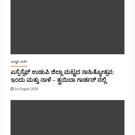
ಜನಧ್ವನಿ ವಾರ್ತೆ
ಎಸ್ಸೆಸ್ಸೆಫ್ ಉಡುಪಿ ಜಿಲ್ಲಾ ಮಟ್ಟದ ಸಾಹಿತ್ಯೋತ್ಸವ:
ಇಂದು ಮತ್ತು ನಾಳೆ – ತ್ವಯಿಬಾ ಗಾರ್ಡನ್ ನಲ್ಲಿ
1st August 2026