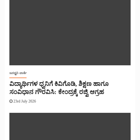
ಜನಧ್ವನಿ ವಾರ್ತೆ
ವಿದ್ಯಾರ್ಥಿಗಳ ಧ್ವನಿಗೆ ಕಿವಿಗೊಡಿ, ಶಿಕ್ಷಣ ಹಾಗೂ
ಸಂವಿಧಾನ ಗೌರವಿಸಿ: ಕೇಂದ್ರಕ್ಕೆ ರಜ್ವಿ ಆಗ್ರಹ
23rd July 2026