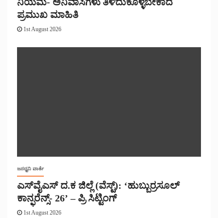
ನಿಯಮ- ಅನಿವಾಸಿಗಳು ತಿಳಿದುಕೊಳ್ಳಬೇಕಾದ
ಪ್ರಮುಖ ಮಾಹಿತಿ
1st August 2026
ಜನಧ್ವನಿ ವಾರ್ತೆ
ಎಸ್‌ವೈಎಸ್ ದ.ಕ ಜಿಲ್ಲೆ (ವೆಸ್ಟ್): ‘ಹುಬ್ಬುರ್ರಸೂಲ್
ಕಾನ್ಫರೆನ್ಸ್- 26’ – ಪ್ರಿ ಸಿಟ್ಟಿಂಗ್
1st August 2026