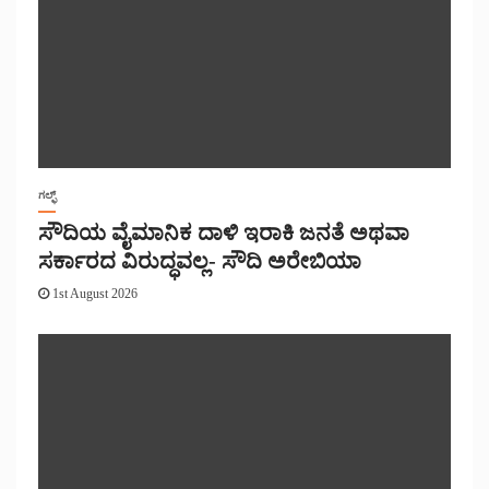
ಗಲ್ಫ್
ಸೌದಿಯ ವೈಮಾನಿಕ ದಾಳಿ ಇರಾಕಿ ಜನತೆ ಅಥವಾ
ಸರ್ಕಾರದ ವಿರುದ್ಧವಲ್ಲ- ಸೌದಿ ಅರೇಬಿಯಾ
1st August 2026