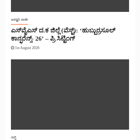
ಜನಧ್ವನಿ ವಾರ್ತೆ
ಎಸ್‌ವೈಎಸ್ ದ.ಕ ಜಿಲ್ಲೆ (ವೆಸ್ಟ್): ‘ಹುಬ್ಬುರ್ರಸೂಲ್
ಕಾನ್ಫರೆನ್ಸ್- 26’ – ಪ್ರಿ ಸಿಟ್ಟಿಂಗ್
1st August 2026
ಗಲ್ಫ್