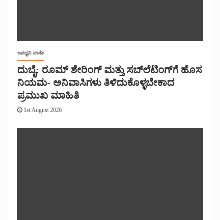
ಜನಧ್ವನಿ ವಾರ್ತೆ
ದುಬೈ: ರೂಮ್ ಶೇರಿಂಗ್ ಮತ್ತು ಸಬ್‌ಲೆಟಿಂಗ್‌ಗೆ ಹೊಸ
ನಿಯಮ- ಅನಿವಾಸಿಗಳು ತಿಳಿದುಕೊಳ್ಳಬೇಕಾದ
ಪ್ರಮುಖ ಮಾಹಿತಿ
1st August 2026