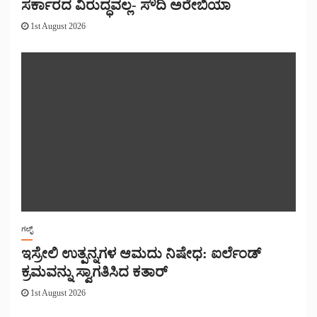
ಸರ್ಕಾರದ ವಿರುದ್ಧವಲ್ಲ- ಸೌದಿ ಅರೇಬಿಯಾ
1st August 2026
ಗಲ್ಫ್
ಇಸ್ರೇಲಿ ಉತ್ಪನ್ನಗಳ ಆಮದು ನಿಷೇಧ: ಐರ್ಲೆಂಡ್
ಕ್ರಮವನ್ನು ಸ್ವಾಗತಿಸಿದ ಕತಾರ್
1st August 2026