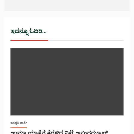
ಇದನ್ನೂ ಓದಿರಿ...
ಜನಧ್ವನಿ ವಾರ್ತೆ
ಉಮ್ರಾ ಯಾತ್ರೆಗೆ ತೆರಳಿದ ನಿಟ್ಟೆ ಅಬ್ದುರ್ರಝ್ಝಾಖ್