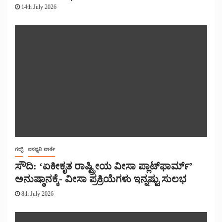
14th July 2026
ಗಲ್ಫ್
ಜನಧ್ವನಿ ವಾರ್ತೆ
ಸೌದಿ: ‘ಏಕೀಕೃತ ರಾಷ್ಟ್ರೀಯ ವೀಸಾ ಪ್ಲಾಟ್‌ಫಾರ್ಮ್’
ಅನುಷ್ಠಾನಕ್ಕೆ- ವೀಸಾ ಪ್ರಕ್ರಿಯೆಗಳು ಇನ್ನಷ್ಟು ಸುಲಭ
8th July 2026