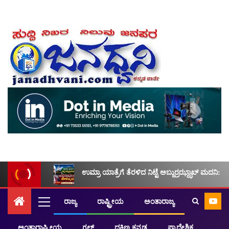
ಉಮ್ರಾ ಯಾತ್ರೆಗೆ ತೆರಳಿದ ನಿಟ್ಟೆ ಅಬ್ದುರ್ರಝ್ಝಾಖ್ ಮದನಿ: ಮ
ರಾಜ್ಯ
ರಾಷ್ಟ್ರೀಯ
ಅಂತಾರಾಜ್ಯ
ಅಂತಾರಾಷ್ಟ್ರೀಯ
ಗಲ್ಫ್
ದಕ್ಷಿಣ ಕನ್ನಡ
ಪ್ರಾದೇಶಿಕ