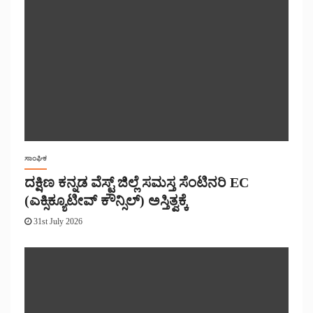
ಸಾಂಘಿಕ
ದಕ್ಷಿಣ ಕನ್ನಡ ವೆಸ್ಟ್ ಜಿಲ್ಲೆ ಸಮಸ್ತ ಸೆಂಟಿನರಿ EC
(ಎಕ್ಸಿಕ್ಯೂಟೀವ್ ಕೌನ್ಸಿಲ್) ಅಸ್ತಿತ್ವಕ್ಕೆ
31st July 2026