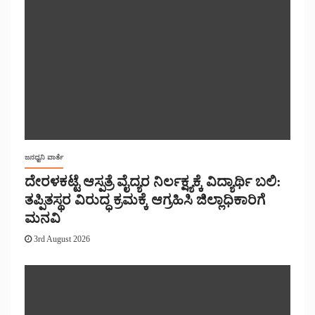
ಜನಧ್ವನಿ ವಾರ್ತೆ
ದೇರಳಕಟ್ಟೆ ಆಸ್ಪತ್ರೆ ವೈದ್ಯರ ನಿರ್ಲಕ್ಷ್ಯಕ್ಕೆ ವಿದ್ಯಾರ್ಥಿ ಬಲಿ:
ತಪ್ಪಿತಸ್ಥರ ವಿರುದ್ಧ ಕ್ರಮಕ್ಕೆ ಆಗ್ರಹಿಸಿ ಜಿಲ್ಲಾಧಿಕಾರಿಗೆ
ಮನವಿ
3rd August 2026