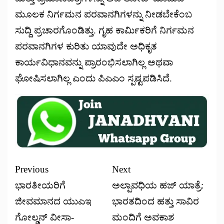
ಮೂಲಕ ನಿರ್ಗಮನ ಪರವಾನಗಿಗಳನ್ನು ನೀಡಬೇಕೆಂಬ
ಸುದ್ದಿ ಪ್ರಚಾರಗೊಂಡಿತ್ತು. ಗೃಹ ಕಾರ್ಮಿಕರಿಗೆ ನಿರ್ಗಮನ
ಪರವಾನಗಿಗಳ ಕುರಿತು ಯಾವುದೇ ಅಧಿಕೃತ
ಕಾರ್ಯವಿಧಾನವನ್ನು ಪ್ರಾರಂಭಿಸಲಾಗಿಲ್ಲ ಅಥವಾ
ಘೋಷಿಸಲಾಗಿಲ್ಲ ಎಂದು ಪಿಎಎಂ ಸ್ಪಷ್ಟಪಡಿಸಿದೆ.
Previous
Next
ಭಾರತೀಯರಿಗೆ
ಅಲ್ಪಾವಧಿಯ ಹಜ್ ಯಾತ್ರೆ:
ಜೀವಮಾನದ ಯುಎಇ
ಭಾರತದಿಂದ ಹತ್ತು ಸಾವಿರ
ಗೋಲ್ಡನ್ ವೀಸಾ-
ಮಂದಿಗೆ ಅವಕಾಶ