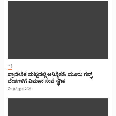
ಗಲ್ಫ್
ಪ್ರಾದೇಶಿಕ ಮಟ್ಟದಲ್ಲಿ ಅನಿಶ್ಚಿತತೆ: ಮೂರು ಗಲ್ಫ್
ದೇಶಗಳಿಗೆ ವಿಮಾನ ಸೇವೆ ಸ್ಥಗಿತ
1st August 2026