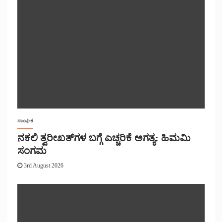
ಸಾಂಘಿಕ
ನಕಲಿ ತ್ವರೀಖತ್‌ಗಳ ಬಗ್ಗೆ ಎಚ್ಚರಿಕೆ ಅಗತ್ಯ: ಹಿಮಮಿ
ಸಂಗಮ
3rd August 2026