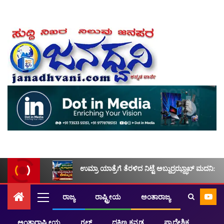
ಉಮ್ರಾ ಯಾತ್ರೆಗೆ ತೆರಳಿದ ನಿಟ್ಟೆ ಅಬ್ದುರ್ರಝ್ಝಾಖ್ ಮದನಿ: ಮ
ರಾಜ್ಯ
ರಾಷ್ಟ್ರೀಯ
ಅಂತಾರಾಜ್ಯ
ಅಂತಾರಾಷ್ಟ್ರೀಯ
ಗಲ್ಫ್
ದಕ್ಷಿಣ ಕನ್ನಡ
ಪ್ರಾದೇಶಿಕ