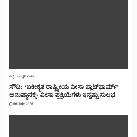
ಗಲ್ಫ್
ಜನಧ್ವನಿ ವಾರ್ತೆ
ಸೌದಿ: ‘ಏಕೀಕೃತ ರಾಷ್ಟ್ರೀಯ ವೀಸಾ ಪ್ಲಾಟ್‌ಫಾರ್ಮ್’
ಅನುಷ್ಠಾನಕ್ಕೆ- ವೀಸಾ ಪ್ರಕ್ರಿಯೆಗಳು ಇನ್ನಷ್ಟು ಸುಲಭ
8th July 2026