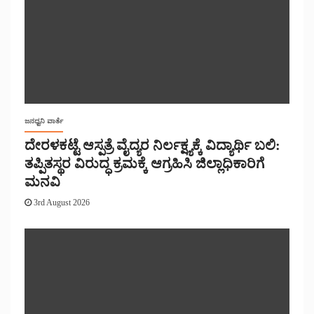
ಜನಧ್ವನಿ ವಾರ್ತೆ
ದೇರಳಕಟ್ಟೆ ಆಸ್ಪತ್ರೆ ವೈದ್ಯರ ನಿರ್ಲಕ್ಷ್ಯಕ್ಕೆ ವಿದ್ಯಾರ್ಥಿ ಬಲಿ:
ತಪ್ಪಿತಸ್ಥರ ವಿರುದ್ಧ ಕ್ರಮಕ್ಕೆ ಆಗ್ರಹಿಸಿ ಜಿಲ್ಲಾಧಿಕಾರಿಗೆ
ಮನವಿ
3rd August 2026