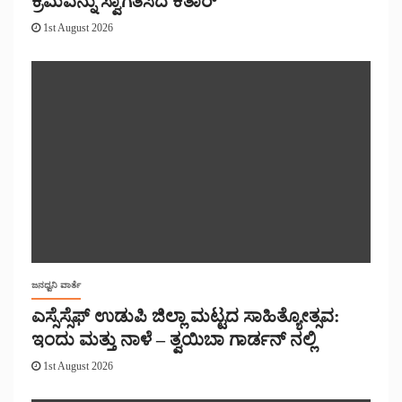
ಕ್ರಮವನ್ನು ಸ್ವಾಗತಿಸಿದ ಕತಾರ್
1st August 2026
ಜನಧ್ವನಿ ವಾರ್ತೆ
ಎಸ್ಸೆಸ್ಸೆಫ್ ಉಡುಪಿ ಜಿಲ್ಲಾ ಮಟ್ಟದ ಸಾಹಿತ್ಯೋತ್ಸವ:
ಇಂದು ಮತ್ತು ನಾಳೆ – ತ್ವಯಿಬಾ ಗಾರ್ಡನ್ ನಲ್ಲಿ
1st August 2026