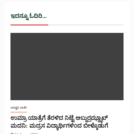
ಇದನ್ನೂ ಓದಿರಿ...
ಜನಧ್ವನಿ ವಾರ್ತೆ
ಉಮ್ರಾ ಯಾತ್ರೆಗೆ ತೆರಳಿದ ನಿಟ್ಟೆ ಅಬ್ದುರ್ರಝ್ಝಾಖ್
ಮದನಿ: ಮದ್ರಸ ವಿದ್ಯಾರ್ಥಿಗಳಿಂದ ಬೀಳ್ಕೊಡುಗೆ