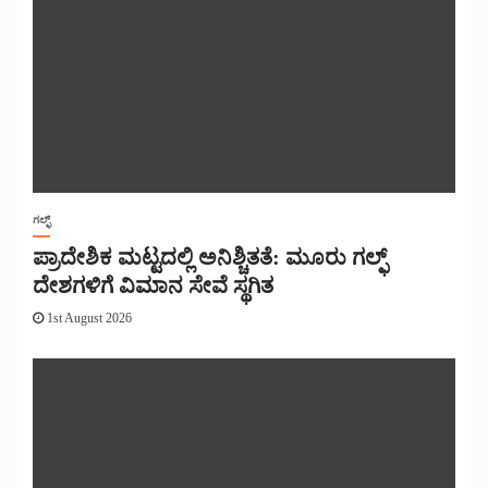
ಗಲ್ಫ್
ಪ್ರಾದೇಶಿಕ ಮಟ್ಟದಲ್ಲಿ ಅನಿಶ್ಚಿತತೆ: ಮೂರು ಗಲ್ಫ್
ದೇಶಗಳಿಗೆ ವಿಮಾನ ಸೇವೆ ಸ್ಥಗಿತ
1st August 2026