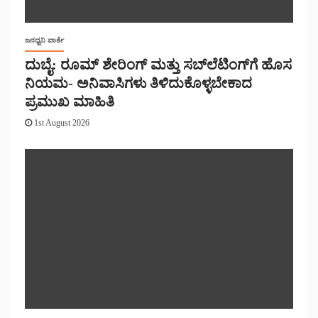
ಜನಧ್ವನಿ ವಾರ್ತೆ
ದುಬೈ: ರೂಮ್ ಶೇರಿಂಗ್ ಮತ್ತು ಸಬ್‌ಲೆಟಿಂಗ್‌ಗೆ ಹೊಸ
ನಿಯಮ- ಅನಿವಾಸಿಗಳು ತಿಳಿದುಕೊಳ್ಳಬೇಕಾದ
ಪ್ರಮುಖ ಮಾಹಿತಿ
1st August 2026