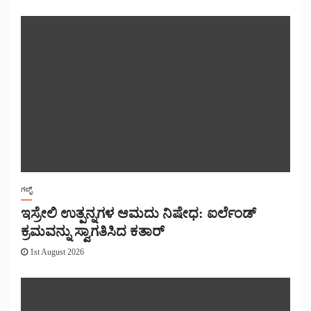
ಗಲ್ಫ್
ಇಸ್ರೇಲಿ ಉತ್ಪನ್ನಗಳ ಆಮದು ನಿಷೇಧ: ಐರ್ಲೆಂಡ್
ಕ್ರಮವನ್ನು ಸ್ವಾಗತಿಸಿದ ಕತಾರ್
1st August 2026