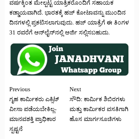
ವರ್ಷಕ್ಕಿಂತ ಮೇಲ್ಪಟ್ಟ ಯಾತ್ರಿಕರೊಂದಿಗೆ ಸಹಾಯಕ
ಕಡ್ಡಾಯವಾಗಿದೆ. ಭಾರತಕ್ಕೆ ಹಜ್ ಕೋಟಾವನ್ನು ಮುಂದಿನ
ದಿನಗಳಲ್ಲಿ ಪ್ರಕಟಿಸಲಾಗುವುದು. ಹಜ್ ಯಾತ್ರೆಗೆ ಈ ತಿಂಗಳ
31 ರವರೆಗೆ ಆನ್‌ಲೈನ್‌ನಲ್ಲಿ ಅರ್ಜಿ ಸಲ್ಲಿಸಬಹುದು.
Previous
Next
ಗೃಹ ಕಾರ್ಮಿಕರು ಎಕ್ಸಿಟ್
ಸೌದಿ: ಕಾರ್ಮಿಕ ಶಿಬಿರಗಳು
ವೀಸಾ ಪಡೆಯಬೇಕಿಲ್ಲ-
ಮತ್ತು ಕಾರ್ಮಿಕರ ವಸತಿಗಾಗಿ
ಮಾನವಶಕ್ತಿ ಪ್ರಾಧಿಕಾರ
ಹೊಸ ಮಾರ್ಗಸೂಚಿಗಳು
ಸ್ಪಷ್ಟನೆ