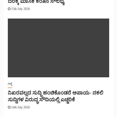
ದರಕ್ಕೆ ಮಾಸಿಕ ಕಂತಿನ ಸೌಲಭ್ಯ
15th July 2026
ಗಲ್ಫ್
ನಿಖರವಲ್ಲದ ಸುದ್ದಿ ಹಂಚಿಕೊಂಡರೆ ಅಪಾಯ- ನಕಲಿ
ಸುದ್ದಿಗಳ ವಿರುದ್ಧ ಸೌದಿಯಲ್ಲಿ ಎಚ್ಚರಿಕೆ
14th July 2026