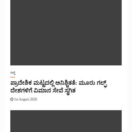
ಗಲ್ಫ್
ಪ್ರಾದೇಶಿಕ ಮಟ್ಟದಲ್ಲಿ ಅನಿಶ್ಚಿತತೆ: ಮೂರು ಗಲ್ಫ್
ದೇಶಗಳಿಗೆ ವಿಮಾನ ಸೇವೆ ಸ್ಥಗಿತ
1st August 2026