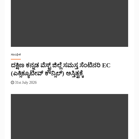
ಸಾಂಘಿಕ
ದಕ್ಷಿಣ ಕನ್ನಡ ವೆಸ್ಟ್ ಜಿಲ್ಲೆ ಸಮಸ್ತ ಸೆಂಟಿನರಿ EC
(ಎಕ್ಸಿಕ್ಯೂಟೀವ್ ಕೌನ್ಸಿಲ್) ಅಸ್ತಿತ್ವಕ್ಕೆ
31st July 2026