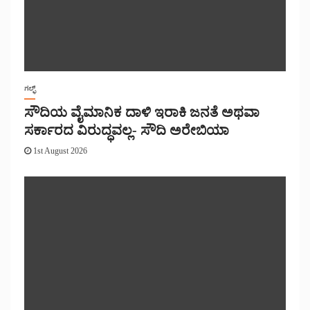
ಗಲ್ಫ್
ಸೌದಿಯ ವೈಮಾನಿಕ ದಾಳಿ ಇರಾಕಿ ಜನತೆ ಅಥವಾ
ಸರ್ಕಾರದ ವಿರುದ್ಧವಲ್ಲ- ಸೌದಿ ಅರೇಬಿಯಾ
1st August 2026