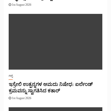
1st August 2026
ಗಲ್ಫ್
ಇಸ್ರೇಲಿ ಉತ್ಪನ್ನಗಳ ಆಮದು ನಿಷೇಧ: ಐರ್ಲೆಂಡ್
ಕ್ರಮವನ್ನು ಸ್ವಾಗತಿಸಿದ ಕತಾರ್
1st August 2026