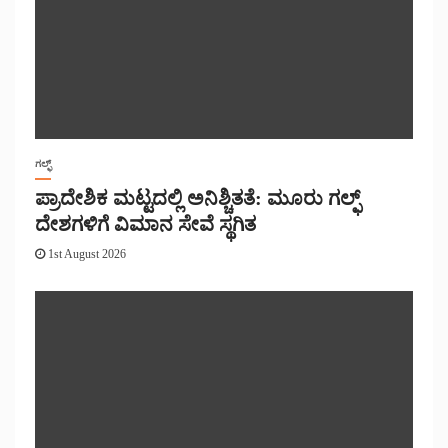
ಗಲ್ಫ್
ಪ್ರಾದೇಶಿಕ ಮಟ್ಟದಲ್ಲಿ ಅನಿಶ್ಚಿತತೆ: ಮೂರು ಗಲ್ಫ್
ದೇಶಗಳಿಗೆ ವಿಮಾನ ಸೇವೆ ಸ್ಥಗಿತ
1st August 2026