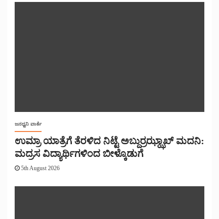
ಜನಧ್ವನಿ ವಾರ್ತೆ
ಉಮ್ರಾ ಯಾತ್ರೆಗೆ ತೆರಳಿದ ನಿಟ್ಟೆ ಅಬ್ದುರ್ರಝ್ಝಾಖ್ ಮದನಿ:
ಮದ್ರಸ ವಿದ್ಯಾರ್ಥಿಗಳಿಂದ ಬೀಳ್ಕೊಡುಗೆ
5th August 2026