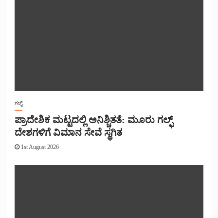
ಗಲ್ಫ್
ಪ್ರಾದೇಶಿಕ ಮಟ್ಟದಲ್ಲಿ ಅನಿಶ್ಚಿತತೆ: ಮೂರು ಗಲ್ಫ್
ದೇಶಗಳಿಗೆ ವಿಮಾನ ಸೇವೆ ಸ್ಥಗಿತ
1st August 2026