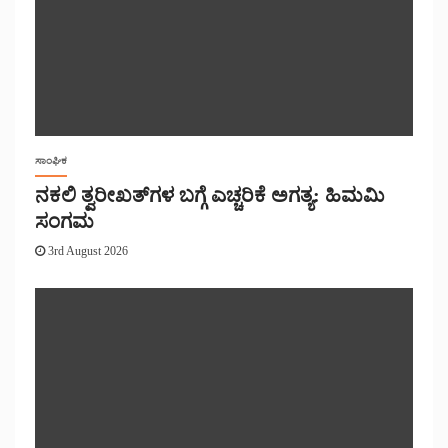
ಸಾಂಘಿಕ
ನಕಲಿ ತ್ವರೀಖತ್‌ಗಳ ಬಗ್ಗೆ ಎಚ್ಚರಿಕೆ ಅಗತ್ಯ: ಹಿಮಮಿ
ಸಂಗಮ
3rd August 2026