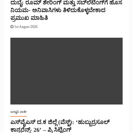
ದುಬೈ: ರೂಮ್ ಶೇರಿಂಗ್ ಮತ್ತು ಸಬ್‌ಲೆಟಿಂಗ್‌ಗೆ ಹೊಸ
ನಿಯಮ- ಅನಿವಾಸಿಗಳು ತಿಳಿದುಕೊಳ್ಳಬೇಕಾದ
ಪ್ರಮುಖ ಮಾಹಿತಿ
1st August 2026
ಜನಧ್ವನಿ ವಾರ್ತೆ
ಎಸ್‌ವೈಎಸ್ ದ.ಕ ಜಿಲ್ಲೆ (ವೆಸ್ಟ್): ‘ಹುಬ್ಬುರ್ರಸೂಲ್
ಕಾನ್ಫರೆನ್ಸ್- 26’ – ಪ್ರಿ ಸಿಟ್ಟಿಂಗ್