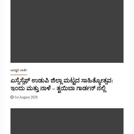
ಜನಧ್ವನಿ ವಾರ್ತೆ
ಎಸ್ಸೆಸ್ಸೆಫ್ ಉಡುಪಿ ಜಿಲ್ಲಾ ಮಟ್ಟದ ಸಾಹಿತ್ಯೋತ್ಸವ:
ಇಂದು ಮತ್ತು ನಾಳೆ – ತ್ವಯಿಬಾ ಗಾರ್ಡನ್ ನಲ್ಲಿ
1st August 2026