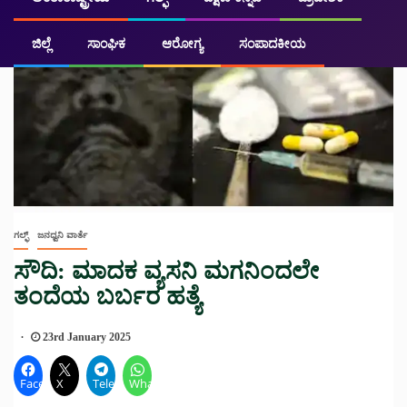
ಜಿಲ್ಲೆ
ಸಾಂಘಿಕ
ಆರೋಗ್ಯ
ಸಂಪಾದಕೀಯ
ಗಲ್ಫ್
ಜನಧ್ವನಿ ವಾರ್ತೆ
ಸೌದಿ: ಮಾದಕ ವ್ಯಸನಿ ಮಗನಿಂದಲೇ
ತಂದೆಯ ಬರ್ಬರ ಹತ್ಯೆ
23rd January 2025
Facebook
X
Telegram
WhatsApp