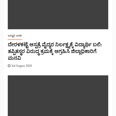
ಜನಧ್ವನಿ ವಾರ್ತೆ
ದೇರಳಕಟ್ಟೆ ಆಸ್ಪತ್ರೆ ವೈದ್ಯರ ನಿರ್ಲಕ್ಷ್ಯಕ್ಕೆ ವಿದ್ಯಾರ್ಥಿ ಬಲಿ:
ತಪ್ಪಿತಸ್ಥರ ವಿರುದ್ಧ ಕ್ರಮಕ್ಕೆ ಆಗ್ರಹಿಸಿ ಜಿಲ್ಲಾಧಿಕಾರಿಗೆ
ಮನವಿ
3rd August 2026