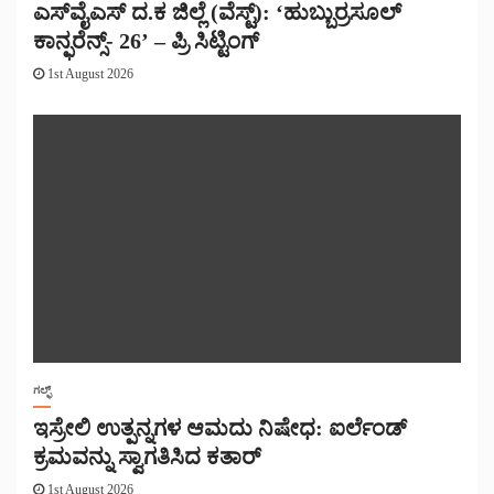
ಎಸ್‌ವೈಎಸ್ ದ.ಕ ಜಿಲ್ಲೆ (ವೆಸ್ಟ್): ‘ಹುಬ್ಬುರ್ರಸೂಲ್
ಕಾನ್ಫರೆನ್ಸ್- 26’ – ಪ್ರಿ ಸಿಟ್ಟಿಂಗ್
1st August 2026
ಗಲ್ಫ್
ಇಸ್ರೇಲಿ ಉತ್ಪನ್ನಗಳ ಆಮದು ನಿಷೇಧ: ಐರ್ಲೆಂಡ್
ಕ್ರಮವನ್ನು ಸ್ವಾಗತಿಸಿದ ಕತಾರ್
1st August 2026