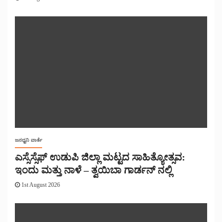
ಜನಧ್ವನಿ ವಾರ್ತೆ
ಎಸ್ಸೆಸ್ಸೆಫ್ ಉಡುಪಿ ಜಿಲ್ಲಾ ಮಟ್ಟದ ಸಾಹಿತ್ಯೋತ್ಸವ:
ಇಂದು ಮತ್ತು ನಾಳೆ – ತ್ವಯಿಬಾ ಗಾರ್ಡನ್ ನಲ್ಲಿ
1st August 2026