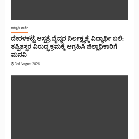
ಜನಧ್ವನಿ ವಾರ್ತೆ
ದೇರಳಕಟ್ಟೆ ಆಸ್ಪತ್ರೆ ವೈದ್ಯರ ನಿರ್ಲಕ್ಷ್ಯಕ್ಕೆ ವಿದ್ಯಾರ್ಥಿ ಬಲಿ:
ತಪ್ಪಿತಸ್ಥರ ವಿರುದ್ಧ ಕ್ರಮಕ್ಕೆ ಆಗ್ರಹಿಸಿ ಜಿಲ್ಲಾಧಿಕಾರಿಗೆ
ಮನವಿ
3rd August 2026