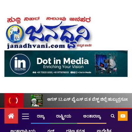
ಆಗಸ್ 12.ಎಸ್ ವೈ ಎಸ್ ದ.ಕ ವೆಸ್ಟ್ ಜಿಲ್ಲೆ:ಹುಬ್ಬುರ್ರಸೂಲ್ ಕಾ
ರಾಜ್ಯ
ರಾಷ್ಟ್ರೀಯ
ಅಂತಾರಾಜ್ಯ
ಅಂತಾರಾಷ್ಟ್ರೀಯ
ಗಲ್ಫ್
ದಕ್ಷಿಣ ಕನ್ನಡ
ಪ್ರಾದೇಶಿಕ