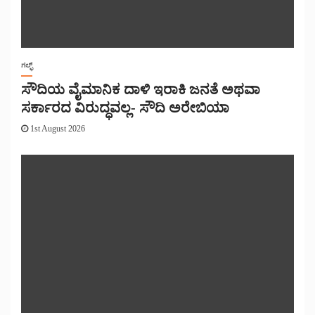
ಗಲ್ಫ್
ಸೌದಿಯ ವೈಮಾನಿಕ ದಾಳಿ ಇರಾಕಿ ಜನತೆ ಅಥವಾ
ಸರ್ಕಾರದ ವಿರುದ್ಧವಲ್ಲ- ಸೌದಿ ಅರೇಬಿಯಾ
1st August 2026