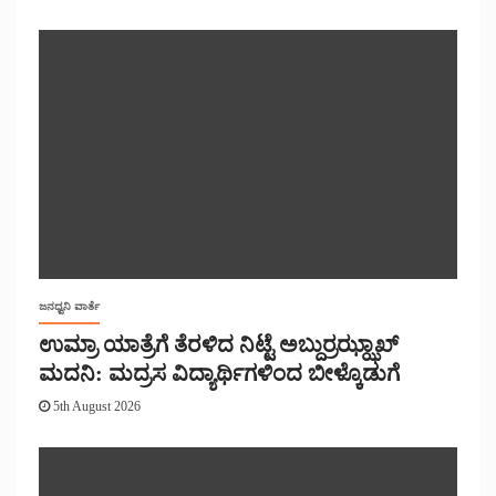
ಜನಧ್ವನಿ ವಾರ್ತೆ
ಉಮ್ರಾ ಯಾತ್ರೆಗೆ ತೆರಳಿದ ನಿಟ್ಟೆ ಅಬ್ದುರ್ರಝ್ಝಾಖ್
ಮದನಿ: ಮದ್ರಸ ವಿದ್ಯಾರ್ಥಿಗಳಿಂದ ಬೀಳ್ಕೊಡುಗೆ
5th August 2026