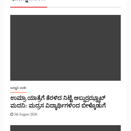
ಜನಧ್ವನಿ ವಾರ್ತೆ
ಉಮ್ರಾ ಯಾತ್ರೆಗೆ ತೆರಳಿದ ನಿಟ್ಟೆ ಅಬ್ದುರ್ರಝ್ಝಾಖ್
ಮದನಿ: ಮದ್ರಸ ವಿದ್ಯಾರ್ಥಿಗಳಿಂದ ಬೀಳ್ಕೊಡುಗೆ
5th August 2026