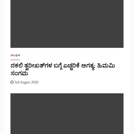
ಸಾಂಘಿಕ
ನಕಲಿ ತ್ವರೀಖತ್‌ಗಳ ಬಗ್ಗೆ ಎಚ್ಚರಿಕೆ ಅಗತ್ಯ: ಹಿಮಮಿ
ಸಂಗಮ
3rd August 2026