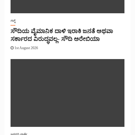
ಗಲ್ಫ್
ಸೌದಿಯ ವೈಮಾನಿಕ ದಾಳಿ ಇರಾಕಿ ಜನತೆ ಅಥವಾ
ಸರ್ಕಾರದ ವಿರುದ್ಧವಲ್ಲ- ಸೌದಿ ಅರೇಬಿಯಾ
1st August 2026
ಜನಧ್ವನಿ ವಾರ್ತೆ