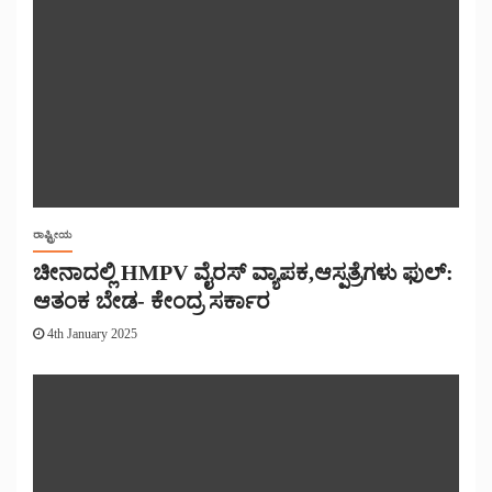
ರಾಷ್ಟ್ರೀಯ
ಚೀನಾದಲ್ಲಿ HMPV ವೈರಸ್ ವ್ಯಾಪಕ,ಆಸ್ಪತ್ರೆಗಳು ಫುಲ್:
ಆತಂಕ ಬೇಡ- ಕೇಂದ್ರ ಸರ್ಕಾರ
4th January 2025