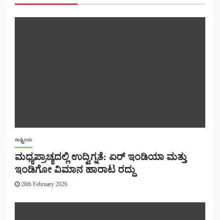
ರಾಷ್ಟ್ರೀಯ
ಮಧ್ಯಪ್ರಾಚ್ಯದಲ್ಲಿ ಉದ್ವಿಗ್ನತೆ: ಏರ್ ಇಂಡಿಯಾ ಮತ್ತು
ಇಂಡಿಗೋ ವಿಮಾನ ಹಾರಾಟ ರದ್ದು
28th February 2026