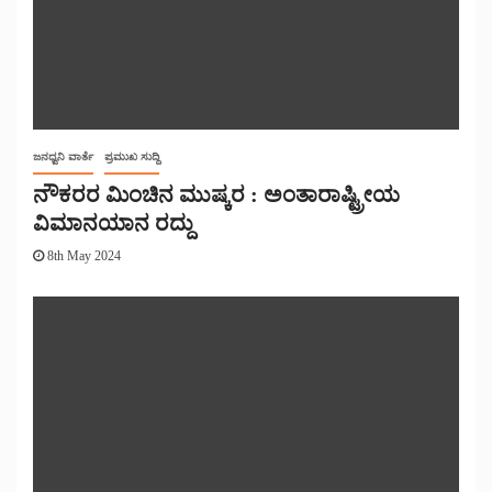
ಜನಧ್ವನಿ ವಾರ್ತೆ
ಪ್ರಮುಖ ಸುದ್ದಿ
ನೌಕರರ ಮಿಂಚಿನ ಮುಷ್ಕರ : ಅಂತಾರಾಷ್ಟ್ರೀಯ
ವಿಮಾನಯಾನ ರದ್ದು
8th May 2024