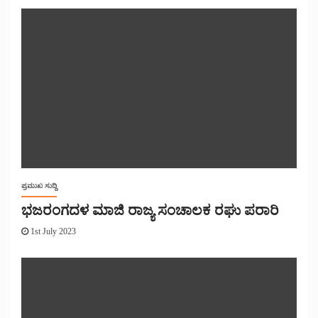
ಪ್ರಮುಖ ಸುದ್ದಿ
ಭಜರಂಗದಳ ಮಾಜಿ ರಾಜ್ಯ ಸಂಚಾಲಕ ರಘು ಪರಾರಿ
1st July 2023