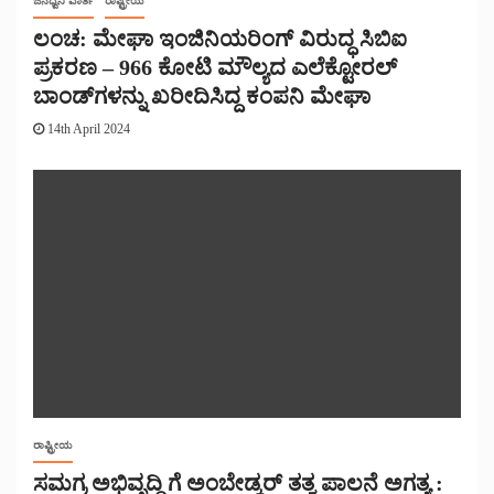
ಜನಧ್ವನಿ ವಾರ್ತೆ
ರಾಷ್ಟ್ರೀಯ
ಲಂಚ: ಮೇಘಾ ಇಂಜಿನಿಯರಿಂಗ್ ವಿರುದ್ಧ ಸಿಬಿಐ
ಪ್ರಕರಣ – 966 ಕೋಟಿ ಮೌಲ್ಯದ ಎಲೆಕ್ಟೋರಲ್
ಬಾಂಡ್‌ಗಳನ್ನು ಖರೀದಿಸಿದ್ದ ಕಂಪನಿ ಮೇಘಾ
14th April 2024
ರಾಷ್ಟ್ರೀಯ
ಸಮಗ್ರ ಅಭಿವೃದ್ಧಿ ಗೆ ಅಂಬೇಡ್ಕರ್ ತತ್ವ ಪಾಲನೆ ಅಗತ್ಯ :