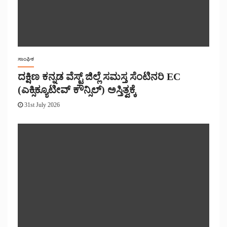
ಸಾಂಘಿಕ
ದಕ್ಷಿಣ ಕನ್ನಡ ವೆಸ್ಟ್ ಜಿಲ್ಲೆ ಸಮಸ್ತ ಸೆಂಟಿನರಿ EC
(ಎಕ್ಸಿಕ್ಯೂಟೀವ್ ಕೌನ್ಸಿಲ್) ಅಸ್ತಿತ್ವಕ್ಕೆ
31st July 2026