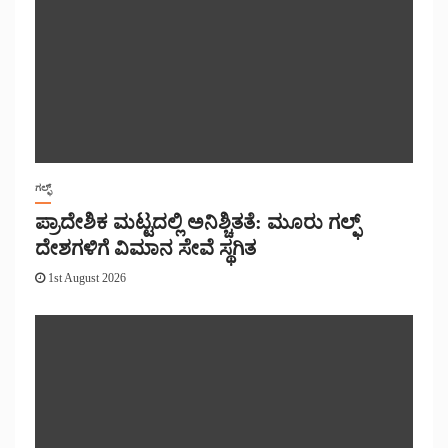
ಗಲ್ಫ್
ಪ್ರಾದೇಶಿಕ ಮಟ್ಟದಲ್ಲಿ ಅನಿಶ್ಚಿತತೆ: ಮೂರು ಗಲ್ಫ್
ದೇಶಗಳಿಗೆ ವಿಮಾನ ಸೇವೆ ಸ್ಥಗಿತ
1st August 2026