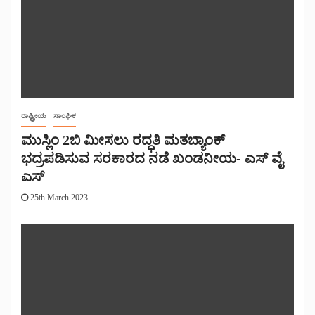
ರಾಷ್ಟ್ರೀಯ
ಸಾಂಘಿಕ
ಮುಸ್ಲಿಂ 2ಬಿ ಮೀಸಲು ರದ್ಧತಿ ಮತಬ್ಯಾಂಕ್
ಭದ್ರಪಡಿಸುವ ಸರಕಾರದ ನಡೆ ಖಂಡನೀಯ- ಎಸ್ ವೈ
ಎಸ್
25th March 2023