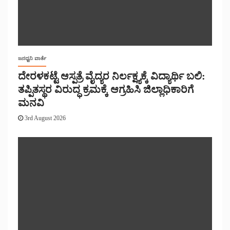
ಜನಧ್ವನಿ ವಾರ್ತೆ
ದೇರಳಕಟ್ಟೆ ಆಸ್ಪತ್ರೆ ವೈದ್ಯರ ನಿರ್ಲಕ್ಷ್ಯಕ್ಕೆ ವಿದ್ಯಾರ್ಥಿ ಬಲಿ:
ತಪ್ಪಿತಸ್ಥರ ವಿರುದ್ಧ ಕ್ರಮಕ್ಕೆ ಆಗ್ರಹಿಸಿ ಜಿಲ್ಲಾಧಿಕಾರಿಗೆ
ಮನವಿ
3rd August 2026