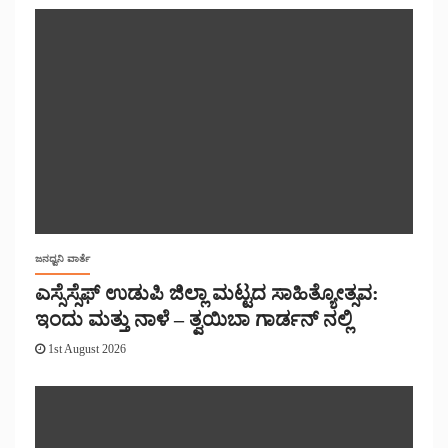
ಜನಧ್ವನಿ ವಾರ್ತೆ
ಎಸ್ಸೆಸ್ಸೆಫ್ ಉಡುಪಿ ಜಿಲ್ಲಾ ಮಟ್ಟದ ಸಾಹಿತ್ಯೋತ್ಸವ:
ಇಂದು ಮತ್ತು ನಾಳೆ – ತ್ವಯಿಬಾ ಗಾರ್ಡನ್ ನಲ್ಲಿ
1st August 2026