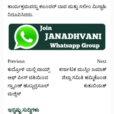
ಕಾರ್ಯಕ್ರಮವನ್ನು ಕಲಂದರ್ ಬಾವ ಮತ್ತು ಸಲೀಂ ಮಿಸ್ಬಾಹಿ
ನಿರೂಪಿಸಿದರು.
Previous
Next
ಕುದ್ರೋಳಿ ಯಲ್ಲಿ ವಾಯ್ಸ್
ಕರ್ನಾಟಕ ಮುಸ್ಲಿಂ ಜಮಾತ್
ಆಫ್ ಪೀಸ್ ವತಿಯಿಂದ
ಜಿಲ್ಲಾ ಸಮಿತಿ ಹಮ್ಮಿಕೊಂಡ
ಗ್ರ್ಯಾಂಡ್ ಹುಬ್ಬುರ್ರಸೂಲ್
ಕುತುಬಿಯತ್
ಮಜ್ಲಿಸ್
ಇನ್ನಷ್ಟು ಸುದ್ದಿಗಳು