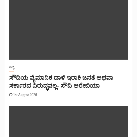
ಗಲ್ಫ್
ಸೌದಿಯ ವೈಮಾನಿಕ ದಾಳಿ ಇರಾಕಿ ಜನತೆ ಅಥವಾ
ಸರ್ಕಾರದ ವಿರುದ್ಧವಲ್ಲ- ಸೌದಿ ಅರೇಬಿಯಾ
1st August 2026