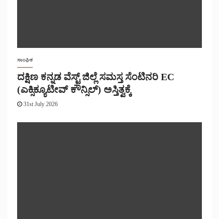
ಸಾಂಘಿಕ
ದಕ್ಷಿಣ ಕನ್ನಡ ವೆಸ್ಟ್ ಜಿಲ್ಲೆ ಸಮಸ್ತ ಸೆಂಟಿನರಿ EC
(ಎಕ್ಸಿಕ್ಯೂಟೀವ್ ಕೌನ್ಸಿಲ್) ಅಸ್ತಿತ್ವಕ್ಕೆ
31st July 2026