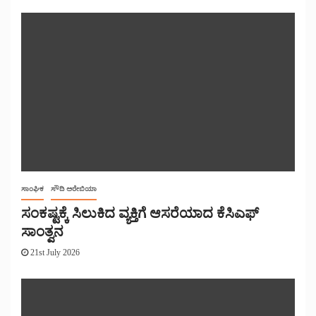
ಸಾಂಘಿಕ
ಸೌದಿ ಅರೇಬಿಯಾ
ಸಂಕಷ್ಟಕ್ಕೆ ಸಿಲುಕಿದ ವ್ಯಕ್ತಿಗೆ ಆಸರೆಯಾದ ಕೆಸಿಎಫ್
ಸಾಂತ್ವನ
21st July 2026