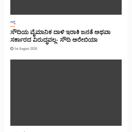
ಗಲ್ಫ್
ಸೌದಿಯ ವೈಮಾನಿಕ ದಾಳಿ ಇರಾಕಿ ಜನತೆ ಅಥವಾ
ಸರ್ಕಾರದ ವಿರುದ್ಧವಲ್ಲ- ಸೌದಿ ಅರೇಬಿಯಾ
1st August 2026