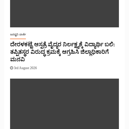
ಜನಧ್ವನಿ ವಾರ್ತೆ
ದೇರಳಕಟ್ಟೆ ಆಸ್ಪತ್ರೆ ವೈದ್ಯರ ನಿರ್ಲಕ್ಷ್ಯಕ್ಕೆ ವಿದ್ಯಾರ್ಥಿ ಬಲಿ:
ತಪ್ಪಿತಸ್ಥರ ವಿರುದ್ಧ ಕ್ರಮಕ್ಕೆ ಆಗ್ರಹಿಸಿ ಜಿಲ್ಲಾಧಿಕಾರಿಗೆ
ಮನವಿ
3rd August 2026