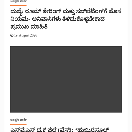
ಜನಧ್ವನಿ ವಾರ್ತೆ
ದುಬೈ: ರೂಮ್ ಶೇರಿಂಗ್ ಮತ್ತು ಸಬ್‌ಲೆಟಿಂಗ್‌ಗೆ ಹೊಸ
ನಿಯಮ- ಅನಿವಾಸಿಗಳು ತಿಳಿದುಕೊಳ್ಳಬೇಕಾದ
ಪ್ರಮುಖ ಮಾಹಿತಿ
1st August 2026
ಜನಧ್ವನಿ ವಾರ್ತೆ
ಎಸ್‌ವೈಎಸ್ ದ.ಕ ಜಿಲ್ಲೆ (ವೆಸ್ಟ್): ‘ಹುಬ್ಬುರ್ರಸೂಲ್