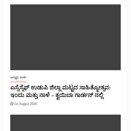
ಜನಧ್ವನಿ ವಾರ್ತೆ
ಎಸ್ಸೆಸ್ಸೆಫ್ ಉಡುಪಿ ಜಿಲ್ಲಾ ಮಟ್ಟದ ಸಾಹಿತ್ಯೋತ್ಸವ:
ಇಂದು ಮತ್ತು ನಾಳೆ – ತ್ವಯಿಬಾ ಗಾರ್ಡನ್ ನಲ್ಲಿ
1st August 2026