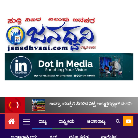
ಉಮ್ರಾ ಯಾತ್ರೆಗೆ ತೆರಳಿದ ನಿಟ್ಟೆ ಅಬ್ದುರ್ರಝ್ಝಾಖ್ ಮದನಿ: ಮ
ರಾಜ್ಯ
ರಾಷ್ಟ್ರೀಯ
ಅಂತಾರಾಜ್ಯ
ಅಂತಾರಾಷ್ಟ್ರೀಯ
ಗಲ್ಫ್
ದಕ್ಷಿಣ ಕನ್ನಡ
ಪ್ರಾದೇಶಿಕ