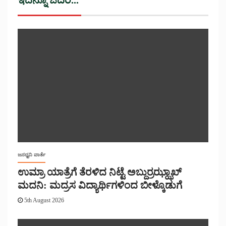
ಜನಧ್ವನಿ ವಾರ್ತೆ
ಉಮ್ರಾ ಯಾತ್ರೆಗೆ ತೆರಳಿದ ನಿಟ್ಟೆ ಅಬ್ದುರ್ರಝ್ಝಾಖ್
ಮದನಿ: ಮದ್ರಸ ವಿದ್ಯಾರ್ಥಿಗಳಿಂದ ಬೀಳ್ಕೊಡುಗೆ
5th August 2026