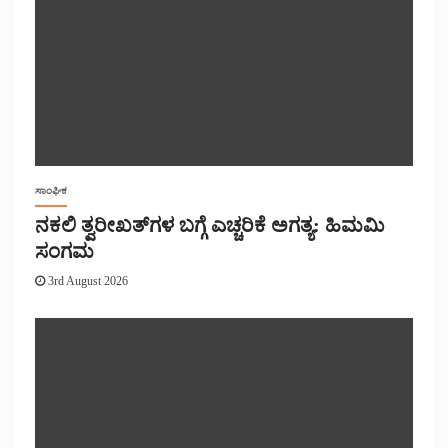
ಸಾಂಘಿಕ
ನಕಲಿ ತ್ವರೀಖತ್‌ಗಳ ಬಗ್ಗೆ ಎಚ್ಚರಿಕೆ ಅಗತ್ಯ: ಹಿಮಮಿ
ಸಂಗಮ
3rd August 2026