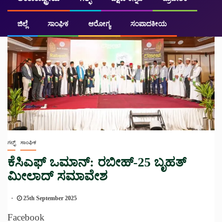
ಜಿಲ್ಲೆ
ಸಾಂಘಿಕ
ಆರೋಗ್ಯ
ಸಂಪಾದಕೀಯ
ಗಲ್ಫ್
ಸಾಂಘಿಕ
ಕೆಸಿಎಫ್ ಒಮಾನ್: ರಬೀಹ್-25 ಬೃಹತ್
ಮೀಲಾದ್ ಸಮಾವೇಶ
25th September 2025
Facebook