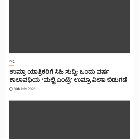
ಗಲ್ಫ್
ಉಮ್ರಾ ಯಾತ್ರಿಕರಿಗೆ ಸಿಹಿ ಸುದ್ದಿ: ಒಂದು ವರ್ಷ
ಕಾಲಾವಧಿಯ ‘ಮಲ್ಟಿ ಎಂಟ್ರಿ’ ಉಮ್ರಾ ವೀಸಾ ಬಿಡುಗಡೆ
20th July 2026