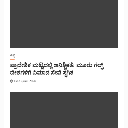
ಗಲ್ಫ್
ಪ್ರಾದೇಶಿಕ ಮಟ್ಟದಲ್ಲಿ ಅನಿಶ್ಚಿತತೆ: ಮೂರು ಗಲ್ಫ್
ದೇಶಗಳಿಗೆ ವಿಮಾನ ಸೇವೆ ಸ್ಥಗಿತ
1st August 2026