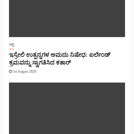
ಗಲ್ಫ್
ಇಸ್ರೇಲಿ ಉತ್ಪನ್ನಗಳ ಆಮದು ನಿಷೇಧ: ಐರ್ಲೆಂಡ್
ಕ್ರಮವನ್ನು ಸ್ವಾಗತಿಸಿದ ಕತಾರ್
1st August 2026