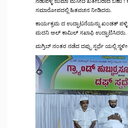
ನಡುಪಳ್ಳಿ ಜುಮಾ ಮಸೀದಿ ಖತೀಬರಾದ ಬಹು ! ಕೆ
ಸಮಾರೋಪದಲ್ಲಿ ಹಿತವಚನ ನೀಡಿದರು.
ಕಾರ್ಯಕ್ರಮ ದ ಉದ್ಘಾಟನೆಯನ್ನು ಖಂಡತ್ ಪಳ
ಮದನಿ ಅಲ್ ಕಾಮಿಲ್ ಸಖಾಫಿ ಉದ್ಘಾಟಿಸಿದರು.
ಮಗ್ರಿಬ್ ನಂತರ ನಡೆದ ದಪ್ಪು ಸ್ಪರ್ಧೆ ಯಲ್ಲಿ ಸ