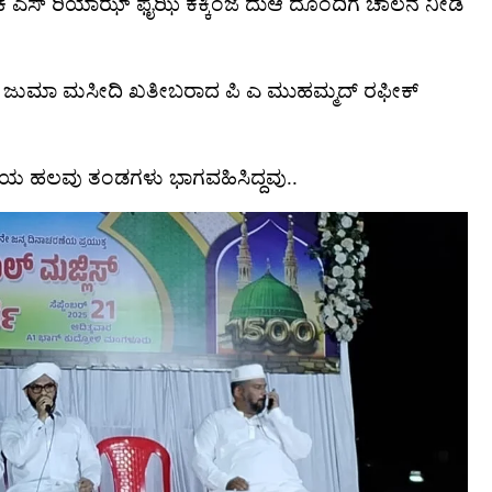
 ಎಸ್ ರಿಯಾಝ್ ಫೈಝಿ ಕಕ್ಕಿಂಜೆ ದುಆ ದೊಂದಿಗೆ ಚಾಲನೆ ನೀಡಿ
್ಳಿ ಜುಮಾ ಮಸೀದಿ ಖತೀಬರಾದ ಪಿ ಎ ಮುಹಮ್ಮದ್ ರಫೀಕ್
್ಥಳೀಯ ಹಲವು ತಂಡಗಳು ಭಾಗವಹಿಸಿದ್ದವು..