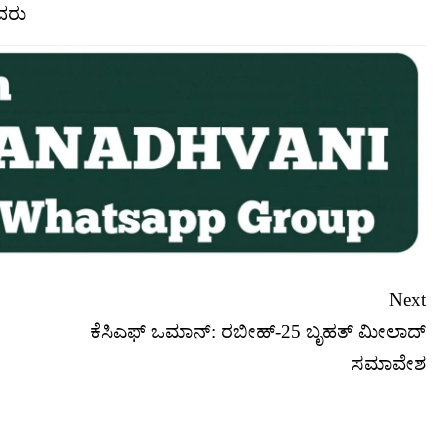
ಿದರು
Next
ಕೆಸಿಎಫ್ ಒಮಾನ್: ರಬೀಹ್-25 ಬೃಹತ್ ಮೀಲಾದ್
ಸಮಾವೇಶ