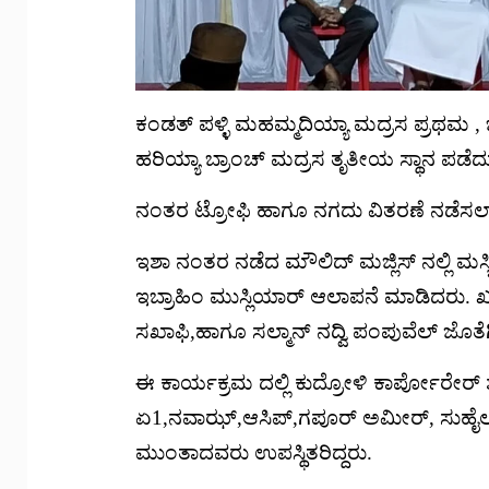
ಕಂಡತ್ ಪಳ್ಳಿ ಮಹಮ್ಮದಿಯ್ಯಾ ಮದ್ರಸ ಪ್ರಥಮ
ಹರಿಯ್ಯಾ ಬ್ರಾಂಚ್ ಮದ್ರಸ ತೃತೀಯ ಸ್ಥಾನ ಪಡೆದ
ನಂತರ ಟ್ರೋಫಿ ‌ಹಾಗೂ ನಗದು ವಿತರಣೆ ನಡೆಸಲ
ಇಶಾ ನಂತರ ನಡೆದ ಮೌಲಿದ್ ಮಜ್ಲಿಸ್ ನಲ್ಲಿ ಮಸ್ಜ
ಇಬ್ರಾಹಿಂ ಮುಸ್ಲಿಯಾರ್ ಆಲಾಪನೆ ಮಾಡಿದರು
ಸಖಾಫಿ,ಹಾಗೂ ಸಲ್ಮಾನ್ ನದ್ವಿ ಪಂಪುವೆಲ್ ಜೊತೆಗಿ
ಈ ಕಾರ್ಯಕ್ರಮ ದಲ್ಲಿ ಕುದ್ರೋಳಿ ಕಾರ್ಪೋರೇರ್ ಶ
ಏ1,ನವಾಝ್,ಆಸಿಪ್,ಗಪೂರ್ ಅಮೀರ್, ಸುಹೈಲ್ ,ಅ
ಮುಂತಾದವರು ಉಪಸ್ಥಿತರಿದ್ದರು.