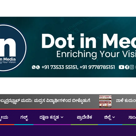
ಅಬ್ದುರ್ರಝ್ಝಾಖ್ ಮದನಿ: ಮದ್ರಸ ವಿದ್ಯಾರ್ಥಿಗಳಿಂದ ಬೀಳ್ಕೊಡುಗೆ
ನಾಳೆ ಕುದುಂ
ಟ್ರೀಯ
ಗಲ್ಫ್
ದಕ್ಷಿಣ ಕನ್ನಡ
ಪ್ರಾದೇಶಿಕ
ಜಿಲ್ಲೆ
ಸಾಂ