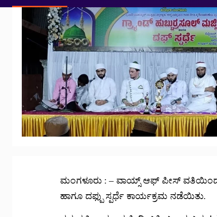
ಮಂಗಳೂರು : – ವಾಯ್ಸ್ ಆಫ್ ಪೀಸ್ ವತಿಯಿಂದ ಆದಿತ
ಹಾಗೂ ದಫ್ಪು ಸ್ಪರ್ಧೆ ಕಾರ್ಯಕ್ರಮ ನಡೆಯಿತು.