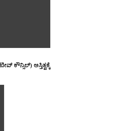
ೀವ್ ಕೌನ್ಸಿಲ್) ಅಸ್ತಿತ್ವಕ್ಕೆ