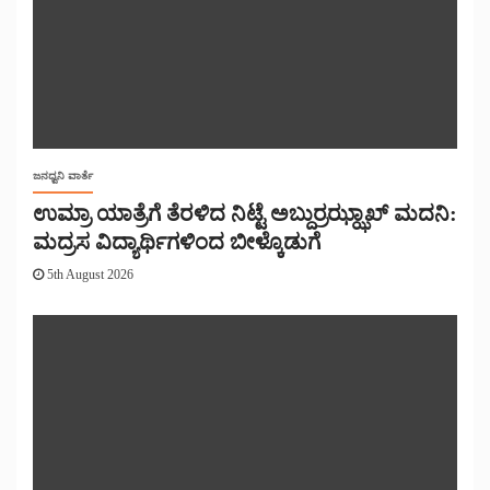
ಜನಧ್ವನಿ ವಾರ್ತೆ
ಉಮ್ರಾ ಯಾತ್ರೆಗೆ ತೆರಳಿದ ನಿಟ್ಟೆ ಅಬ್ದುರ್ರಝ್ಝಾಖ್ ಮದನಿ:
ಮದ್ರಸ ವಿದ್ಯಾರ್ಥಿಗಳಿಂದ ಬೀಳ್ಕೊಡುಗೆ
5th August 2026