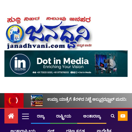
ಉಮ್ರಾ ಯಾತ್ರೆಗೆ ತೆರಳಿದ ನಿಟ್ಟೆ ಅಬ್ದುರ್ರಝ್ಝಾಖ್ ಮದನಿ: ಮ
ರಾಜ್ಯ
ರಾಷ್ಟ್ರೀಯ
ಅಂತಾರಾಜ್ಯ
ಅಂತಾರಾಷ್ಟ್ರೀಯ
ಗಲ್ಫ್
ದಕ್ಷಿಣ ಕನ್ನಡ
ಪ್ರಾದೇಶಿಕ