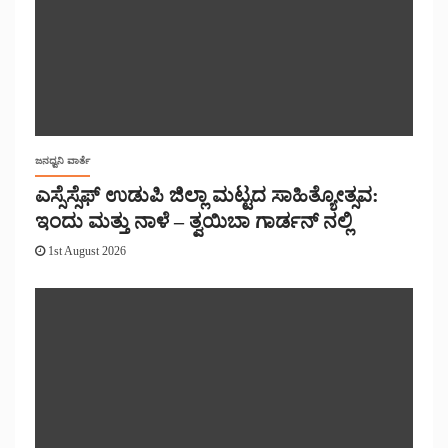
ಜನಧ್ವನಿ ವಾರ್ತೆ
ಎಸ್ಸೆಸ್ಸೆಫ್ ಉಡುಪಿ ಜಿಲ್ಲಾ ಮಟ್ಟದ ಸಾಹಿತ್ಯೋತ್ಸವ:
ಇಂದು ಮತ್ತು ನಾಳೆ – ತ್ವಯಿಬಾ ಗಾರ್ಡನ್ ನಲ್ಲಿ
1st August 2026