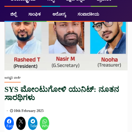
ಜಿಲ್ಲೆ
ಸಾಂಘಿಕ
ಆರೋಗ್ಯ
ಸಂಪಾದಕೀಯ
ಜನಧ್ವನಿ ವಾರ್ತೆ
SYS ಮೋಂಟುಗೋಳಿ ಯುನಿಟ್: ನೂತನ
ಸಾರಥಿಗಳು
10th February 2025
Facebook
X
Telegram
WhatsApp