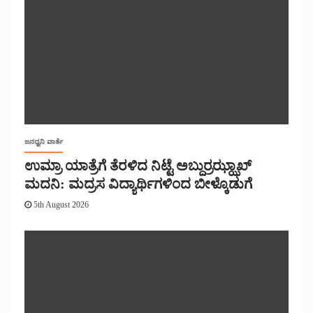
ಜನಧ್ವನಿ ವಾರ್ತೆ
ಉಮ್ರಾ ಯಾತ್ರೆಗೆ ತೆರಳಿದ ನಿಟ್ಟೆ ಅಬ್ದುರ್ರಝ್ಝಾಖ್
ಮದನಿ: ಮದ್ರಸ ವಿದ್ಯಾರ್ಥಿಗಳಿಂದ ಬೀಳ್ಕೊಡುಗೆ
5th August 2026