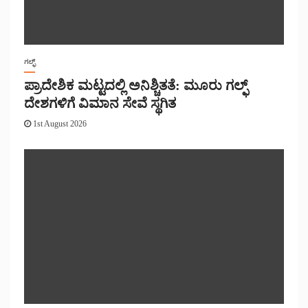
ಗಲ್ಫ್
ಪ್ರಾದೇಶಿಕ ಮಟ್ಟದಲ್ಲಿ ಅನಿಶ್ಚಿತತೆ: ಮೂರು ಗಲ್ಫ್
ದೇಶಗಳಿಗೆ ವಿಮಾನ ಸೇವೆ ಸ್ಥಗಿತ
1st August 2026