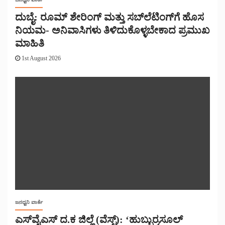
ದುಬೈ: ರೂಮ್ ಶೇರಿಂಗ್ ಮತ್ತು ಸಬ್‌ಲೆಟಿಂಗ್‌ಗೆ ಹೊಸ
ನಿಯಮ- ಅನಿವಾಸಿಗಳು ತಿಳಿದುಕೊಳ್ಳಬೇಕಾದ ಪ್ರಮುಖ
ಮಾಹಿತಿ
1st August 2026
ಜನಧ್ವನಿ ವಾರ್ತೆ
ಎಸ್‌ವೈಎಸ್ ದ.ಕ ಜಿಲ್ಲೆ (ವೆಸ್ಟ್): ‘ಹುಬ್ಬುರ್ರಸೂಲ್