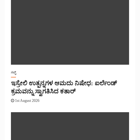
ಗಲ್ಫ್
ಇಸ್ರೇಲಿ ಉತ್ಪನ್ನಗಳ ಆಮದು ನಿಷೇಧ: ಐರ್ಲೆಂಡ್
ಕ್ರಮವನ್ನು ಸ್ವಾಗತಿಸಿದ ಕತಾರ್
1st August 2026