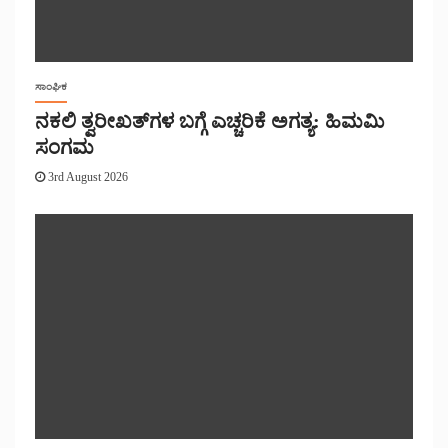
ಸಾಂಘಿಕ
ನಕಲಿ ತ್ವರೀಖತ್‌ಗಳ ಬಗ್ಗೆ ಎಚ್ಚರಿಕೆ ಅಗತ್ಯ: ಹಿಮಮಿ
ಸಂಗಮ
3rd August 2026