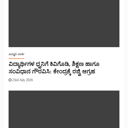
ಜನಧ್ವನಿ ವಾರ್ತೆ
ವಿದ್ಯಾರ್ಥಿಗಳ ಧ್ವನಿಗೆ ಕಿವಿಗೊಡಿ, ಶಿಕ್ಷಣ ಹಾಗೂ
ಸಂವಿಧಾನ ಗೌರವಿಸಿ: ಕೇಂದ್ರಕ್ಕೆ ರಜ್ವಿ ಆಗ್ರಹ
23rd July 2026