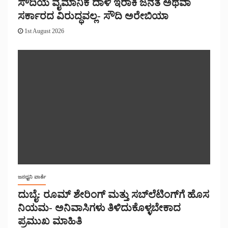
ಸೌದಿಯ ವೈಮಾನಿಕ ದಾಳಿ ಇರಾಕಿ ಜನತೆ ಅಥವಾ
ಸರ್ಕಾರದ ವಿರುದ್ಧವಲ್ಲ- ಸೌದಿ ಅರೇಬಿಯಾ
1st August 2026
ಜನಧ್ವನಿ ವಾರ್ತೆ
ದುಬೈ: ರೂಮ್ ಶೇರಿಂಗ್ ಮತ್ತು ಸಬ್‌ಲೆಟಿಂಗ್‌ಗೆ ಹೊಸ
ನಿಯಮ- ಅನಿವಾಸಿಗಳು ತಿಳಿದುಕೊಳ್ಳಬೇಕಾದ
ಪ್ರಮುಖ ಮಾಹಿತಿ