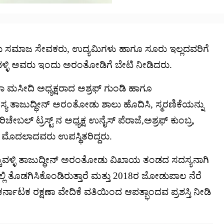
 ವಿಜೇತರು ಸಮಾಜ ಸೇವಕರು, ಉದ್ಯಮಿಗಳು ಹಾಗೂ ಸೂರು ಇಲ್ಲದವರಿಗೆ
ವಳ್ಳಿ ಅವರು ಇಂದು ಅರಂತೋಡಿಗೆ ಬೇಟಿ ನೀಡಿದರು.
ಮಸೀದಿ ಅಧ್ಯಕ್ಷರಾದ ಅಶ್ರಫ್ ಗುಂಡಿ ಹಾಗೂ
 ತಾಜುದ್ಧೀನ್ ಅರಂತೋಡು ಶಾಲು ಹೊದಿಸಿ, ಸ್ಮರಣಿಕೆಯನ್ನು
ೇಬಲ್ ಟ್ರಸ್ಟ್ ನ ಅಧ್ಯಕ್ಷ ಉನೈಸ್ ಪೆರಾಜೆ,ಅಶ್ರಫ್ ಕುಂಬ್ರ,
ೊದಲಾದವರು ಉಪಸ್ಥಿತರಿದ್ದರು.
ಕುವಳ್ಳಿ ತಾಜುದ್ಧೀನ್ ಅರಂತೋಡು ವಿಖಾಯ ತಂಡದ ಸದಸ್ಯನಾಗಿ
ಿ ತೊಡಗಿಸಿಕೊಂಡಿರುತ್ತಾರೆ ಮತ್ತು 2018ರ ಜೋಡುಪಾಲ ನೆರೆ
 ಕರ್ನಾಟಕ ರಕ್ಷಣಾ ವೇದಿಕೆ ವತಿಯಿಂದ ಆಪತ್ಭಾಂದವ ಪ್ರಶಸ್ತಿ ನೀಡಿ