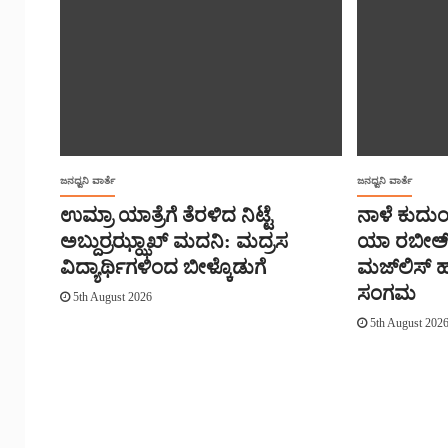
ಜನಧ್ವನಿ ವಾರ್ತೆ
ಜನಧ್ವನಿ ವಾರ್ತೆ
ಉಮ್ರಾ ಯಾತ್ರೆಗೆ ತೆರಳಿದ ನಿಟ್ಟೆ
ನಾಳೆ ಕುದುಂ
ಅಬ್ದುರ್ರಝ್ಝಾಖ್ ಮದನಿ: ಮದ್ರಸ
ಯಾ ರಬೀಅ್,
ವಿದ್ಯಾರ್ಥಿಗಳಿಂದ ಬೀಳ್ಕೊಡುಗೆ
ಮಜ್‌‌ಲಿಸ್‌
ಸಂಗಮ
5th August 2026
5th August 202