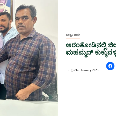
ಜನಧ್ವನಿ ವಾರ್ತೆ
ಅರಂತೋಡಿನಲ್ಲಿ ಜಿಲ್ಲ
ಮಹಮ್ಮದ್ ಕುಕ್ಕುವಳ್
21st January 2025