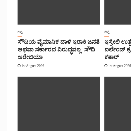
ಗಲ್ಫ್
ಗಲ್ಫ್
ಸೌದಿಯ ವೈಮಾನಿಕ ದಾಳಿ ಇರಾಕಿ ಜನತೆ
ಇಸ್ರೇಲಿ ಉತ
ಅಥವಾ ಸರ್ಕಾರದ ವಿರುದ್ಧವಲ್ಲ- ಸೌದಿ
ಐರ್ಲೆಂಡ್ ಕ್
ಅರೇಬಿಯಾ
ಕತಾರ್
1st August 2026
1st August 202