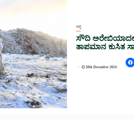
ಗಲ್ಫ್
ಸೌದಿ ಅರೇಬಿಯಾದಲ್ಲ
ತಾಪಮಾನ ಕುಸಿತ ಸಾಧ
28th December 2024